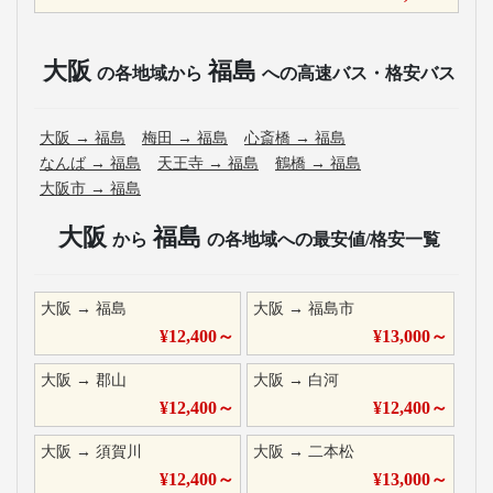
大阪
福島
の各地域から
への高速バス・格安バス
大阪
→
福島
梅田
→
福島
心斎橋
→
福島
なんば
→
福島
天王寺
→
福島
鶴橋
→
福島
大阪市
→
福島
大阪
福島
から
の各地域への最安値/格安一覧
大阪
→
福島
大阪
→
福島市
¥
12,400
～
¥
13,000
～
大阪
→
郡山
大阪
→
白河
¥
12,400
～
¥
12,400
～
大阪
→
須賀川
大阪
→
二本松
¥
12,400
～
¥
13,000
～