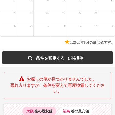
16
17
18
19
20
21
22
23
24
25
26
27
28
29
30
31
1
2
3
4
5
★
は2026年8月の最安値です。
0
条件を変更する
お探しの便が見つかりませんでした。
恐れ入りますが、条件を変えて再度検索してくださ
い。
大阪
発の最安値
福島
着の最安値