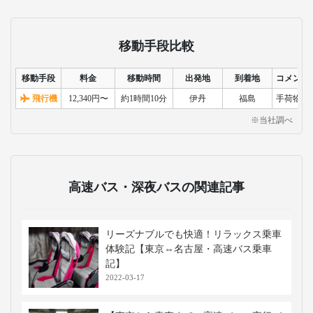
移動手段比較
移動手段
料金
移動時間
出発地
到着地
コメント
飛行機
12,340円〜
約1時間10分
伊丹
福島
手荷物検
※当社調べ
高速バス・深夜バスの関連記事
リーズナブルでも快適！リラックス乗車
体験記【東京⇔名古屋・高速バス乗車
記】
2022-03-17