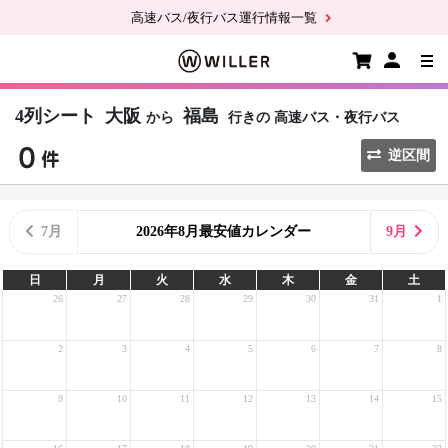
高速バス/夜行バス運行情報一覧
4列シート
大阪
福島
から
行きの
高速バス・夜行バス
逆区間
7月
2026年8月最安値カレンダー
9月
日
月
火
水
木
金
土
26
27
28
29
30
31
1
2
3
4
5
6
7
8
9
10
11
12
13
14
15