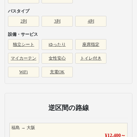
バスタイプ
2列
3列
4列
設備・サービス
独立シート
ゆったり
座席指定
マイカーテン
女性安心
トイレ付き
WiFi
充電OK
逆区間の路線
福島
→
大阪
¥
12,400
～