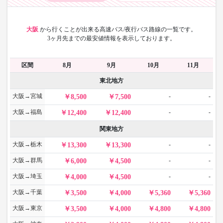
大阪
から
行くことが出来る高速バス/夜行バス路線の一覧です。
3ヶ月先までの最安値情報を表示しております。
区間
8月
9月
10月
11月
東北地方
大阪→宮城
-
-
8,500
7,500
大阪→福島
-
-
12,400
12,400
関東地方
大阪→栃木
-
-
13,300
13,300
大阪→群馬
-
-
6,000
4,500
大阪→埼玉
-
-
4,000
4,500
大阪→千葉
3,500
4,000
5,360
5,360
大阪→東京
3,500
4,000
4,800
4,800