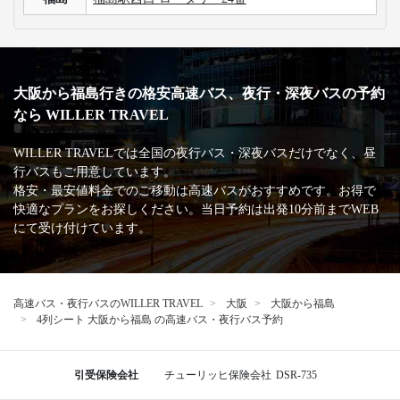
大阪から福島行きの格安高速バス、夜行・深夜バスの予約
なら WILLER TRAVEL
WILLER TRAVELでは全国の夜行バス・深夜バスだけでなく、昼
行バスもご用意しています。
格安・最安値料金でのご移動は高速バスがおすすめです。お得で
快適なプランをお探しください。当日予約は出発10分前までWEB
にて受け付けています。
高速バス・夜行バスのWILLER TRAVEL
大阪
大阪から福島
4列シート 大阪から福島 の高速バス・夜行バス予約
引受保険会社
チューリッヒ保険会社
DSR-735