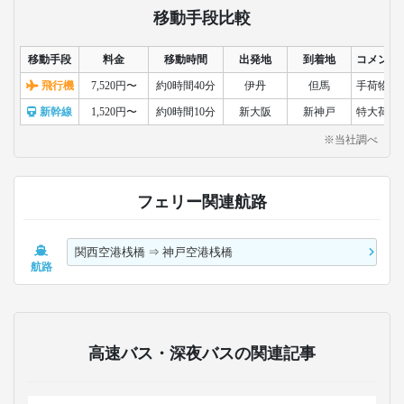
移動手段比較
移動手段
料金
移動時間
出発地
到着地
コメント
飛行機
7,520円〜
約0時間40分
伊丹
但馬
手荷物検
新幹線
1,520円〜
約0時間10分
新大阪
新神戸
特大荷物
※当社調べ
フェリー関連航路
関西空港桟橋
⇒
神戸空港桟橋
航路
高速バス・深夜バスの関連記事