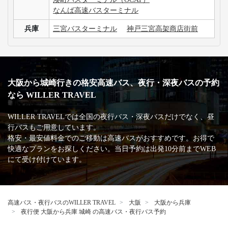
なんば高速バスターミナル
兵庫
三宮バスターミナル
神戸三宮高架商店街前
大阪から城崎行きの格安高速バス、夜行・深夜バスの予約
なら WILLER TRAVEL
WILLER TRAVELでは全国の夜行バス・深夜バスだけでなく、昼
行バスもご用意しています。
格安・最安値料金でのご移動は高速バスがおすすめです。お得で
快適なプランをお探しください。当日予約は出発10分前までWEB
にて受け付けています。
高速バス・夜行バスのWILLER TRAVEL
大阪
大阪から兵庫
夜行便 大阪から兵庫 城崎 の高速バス・夜行バス予約