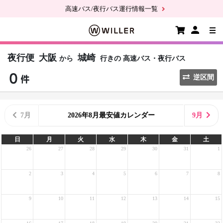
高速バス/夜行バス運行情報一覧
夜行便
大阪
城崎
から
行きの
高速バス・夜行バス
逆区間
7月
2026年8月最安値カレンダー
9月
日
月
火
水
木
金
土
26
27
28
29
30
31
1
2
3
4
5
6
7
8
9
10
11
12
13
14
15