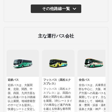
その他路線一覧
主な運行バス会社
近鉄バス
フットバス（高松エク
全但バス
スプレス）
近鉄バスは、大阪関
全但バスは、兵庫県北
フットバス（高松エク
東、北陸、関西、中
部を中心に、大阪、神
スプレス）は、四国の
国、四国、九州方面を
戸方面への高速バスを
高松と関西を結ぶ路線
結ぶ高速バスを20路線
展開しています。主な
を展開。3列シートタイ
以上展開。地域密着型
路線として、城崎温
プの車両など瀬戸内海
のサービスを提供し、
泉・豊岡・浜坂・湯村
を越える快適な都市間
快適なシートと安定し
温泉と大阪・神戸・京