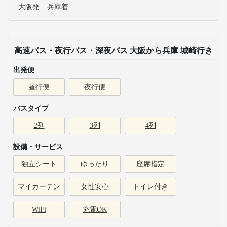
大阪発
兵庫着
高速バス・夜行バス・深夜バス 大阪から兵庫 城崎行き
出発便
昼行便
夜行便
バスタイプ
2列
3列
4列
設備・サービス
独立シート
ゆったり
座席指定
マイカーテン
女性安心
トイレ付き
WiFi
充電OK