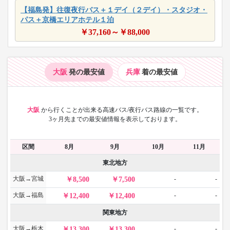
【福島発】往復夜行バス＋１デイ（２デイ）・スタジオ・
パス＋京橋エリアホテル１泊
￥
37,160
～￥
88,000
大阪
発の最安値
兵庫
着の最安値
大阪
から
行くことが出来る高速バス/夜行バス路線の一覧です。
3ヶ月先までの最安値情報を表示しております。
区間
8月
9月
10月
11月
東北地方
大阪→宮城
-
-
8,500
7,500
大阪→福島
-
-
12,400
12,400
関東地方
大阪→栃木
-
-
13,300
13,300