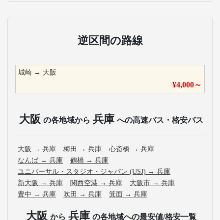
逆区間の路線
城崎
→
大阪
¥
4,000
～
大阪
兵庫
の各地域から
への高速バス・格安バス
大阪
→
兵庫
梅田
→
兵庫
心斎橋
→
兵庫
なんば
→
兵庫
鶴橋
→
兵庫
ユニバーサル・スタジオ・ジャパン (USJ)
→
兵庫
新大阪
→
兵庫
関西空港
→
兵庫
大阪市
→
兵庫
豊中
→
兵庫
吹田
→
兵庫
箕面
→
兵庫
大阪
兵庫
から
の各地域への最安値/格安一覧