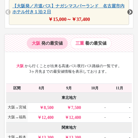
【大阪発／片道バス】ナガシマスパーランド 名古屋市内
ホテル付き１泊２日
￥
15,000
～￥
37,400
大阪
発の最安値
三重
着の最安値
大阪
から
行くことが出来る高速バス/夜行バス路線の一覧です。
3ヶ月先までの最安値情報を表示しております。
区間
8月
9月
10月
11月
東北地方
大阪→宮城
-
-
8,500
7,500
大阪→福島
-
-
12,400
12,400
関東地方
大阪→栃木
-
-
13,300
13,300