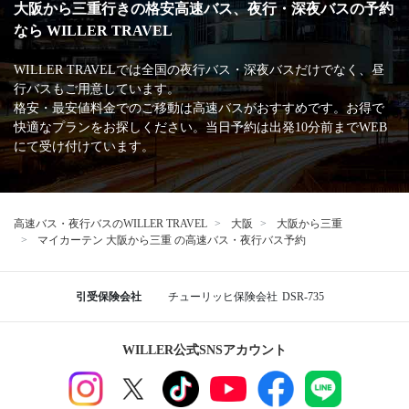
大阪から三重行きの格安高速バス、夜行・深夜バスの予約
なら WILLER TRAVEL
WILLER TRAVELでは全国の夜行バス・深夜バスだけでなく、昼
行バスもご用意しています。
格安・最安値料金でのご移動は高速バスがおすすめです。お得で
快適なプランをお探しください。当日予約は出発10分前までWEB
にて受け付けています。
高速バス・夜行バスのWILLER TRAVEL
大阪
大阪から三重
マイカーテン 大阪から三重 の高速バス・夜行バス予約
引受保険会社
チューリッヒ保険会社
DSR-735
WILLER公式SNSアカウント