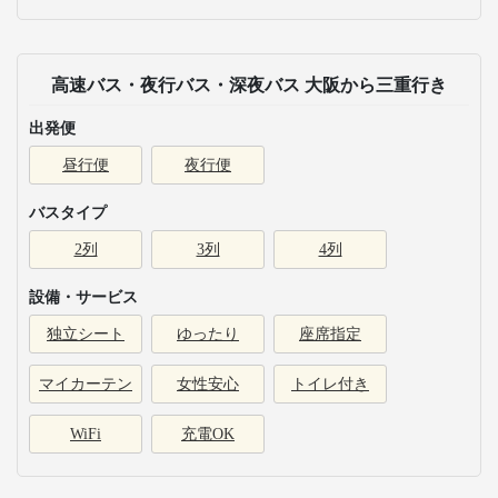
高速バス・夜行バス・深夜バス 大阪から三重行き
出発便
昼行便
夜行便
バスタイプ
2列
3列
4列
設備・サービス
独立シート
ゆったり
座席指定
マイカーテン
女性安心
トイレ付き
WiFi
充電OK