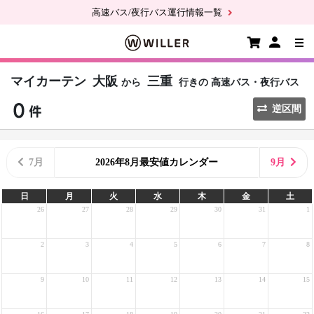
高速バス/夜行バス運行情報一覧
マイカーテン
大阪
三重
から
行きの
高速バス・夜行バス
逆区間
7月
2026年8月最安値カレンダー
9月
日
月
火
水
木
金
土
26
27
28
29
30
31
1
2
3
4
5
6
7
8
9
10
11
12
13
14
15