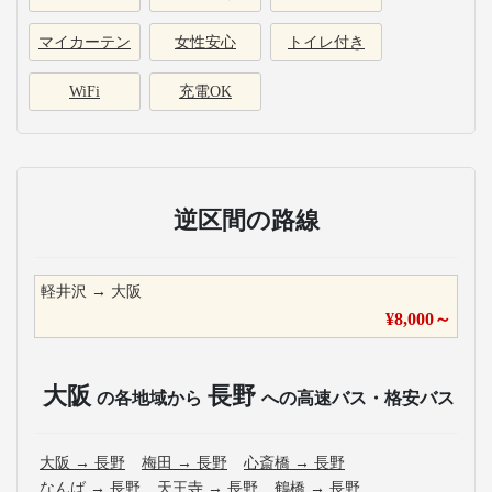
マイカーテン
女性安心
トイレ付き
WiFi
充電OK
逆区間の路線
軽井沢
→
大阪
¥
8,000
～
大阪
長野
の各地域から
への高速バス・格安バス
大阪
→
長野
梅田
→
長野
心斎橋
→
長野
なんば
→
長野
天王寺
→
長野
鶴橋
→
長野