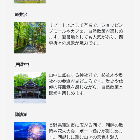
軽井沢
リゾート地として有名で、ショッピン
グモールやカフェ、自然散策が楽しめ
ます。避暑地としても人気があり、四
季折々の風景が魅力です。
戸隠神社
山中に点在する神社群で、杉並木や奥
社への参道が見どころです。歴史や信
仰の雰囲気を感じながら、自然散策と
観光を楽しめます。
諏訪湖
長野県諏訪市に広がる湖で、湖畔の散
策や花火大会、ボート遊びが楽しめま
す。湖越しに望む山々の景色も魅力