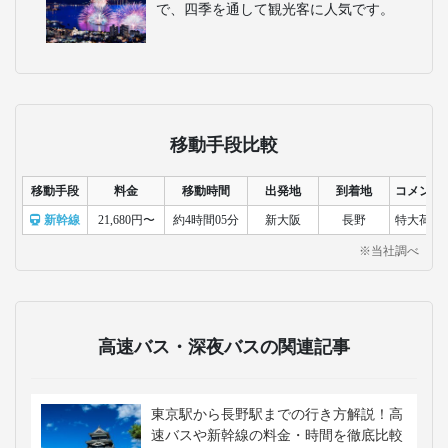
で、四季を通して観光客に人気です。
移動手段比較
移動手段
料金
移動時間
出発地
到着地
コメント
新幹線
21,680円〜
約4時間05分
新大阪
長野
特大荷物
※当社調べ
高速バス・深夜バスの関連記事
東京駅から長野駅までの行き方解説！高
速バスや新幹線の料金・時間を徹底比較