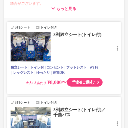
場合がございます。
もっと見る
・小児運賃は、上信越道屋代～東御市役所前（4,000円）/小
諸駅～軽井沢駅（4,500円）となります。
・車内トイレ付きで安心（2号車以降は除く）
3列シート
トイレ付き
・3列独立席(2号車以降は除く)
3列独立シート(トイレ付)
・各座席コンセントあり（2号車以降は除く）
・フリーWi-Fi対（2号車以降は除く）
・車内を常時換気、車内を清掃、除菌で安心
独立シート
トイレ付
コンセント
フットレスト
Wi-Fi
レッグレスト
ゆったり
充電OK
¥8,000〜
予約に進む
大人
3列シート
トイレ付き
3列独立シート(トイレ付)／
千曲バス