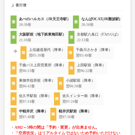
夜行便
あべのハルカス（JR天王寺駅）
なんばOCAT(JR難波駅)
20:30発
20:50発
大阪駅前（地下鉄東梅田駅）
京都駅八条口（F3のりば）
21:10発
22:13発
上信越道屋代（降車）
千曲川さかき（降車）
翌05:39着
翌05:48着
千曲バス上田営業所（降車）
上田駅前（降車）
翌06:13着
翌06:22着
東御市役所前（降車）
小諸駅前（降車）
翌06:42着
翌06:58着
佐久平駅前（降車）
佐久インター南（降車）
翌07:14着
翌07:24着
中軽井沢（降車）
軽井沢駅前（降車）
翌07:48着
翌07:56着
・AM2～5時の間は「予約・変更」が出来ません。
・「空席状況」はリアルタイムではないため予約いただけない