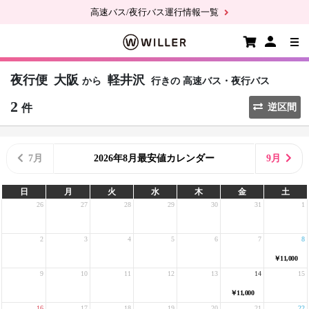
高速バス/夜行バス運行情報一覧
夜行便
大阪
軽井沢
から
行きの
高速バス・夜行バス
2
件
逆区間
7月
2026年8月最安値カレンダー
9月
日
月
火
水
木
金
土
26
27
28
29
30
31
1
2
3
4
5
6
7
8
￥11,000
9
10
11
12
13
14
15
￥11,000
16
17
18
19
20
21
22