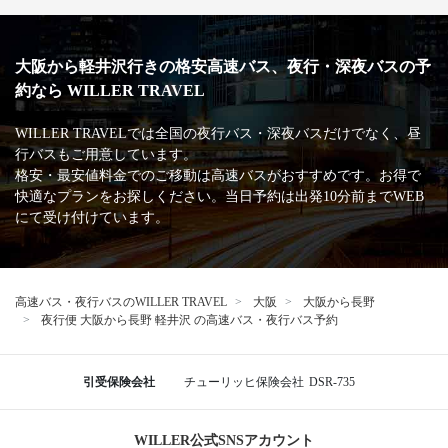
大阪から軽井沢行きの格安高速バス、夜行・深夜バスの予
約なら WILLER TRAVEL
WILLER TRAVELでは全国の夜行バス・深夜バスだけでなく、昼
行バスもご用意しています。
格安・最安値料金でのご移動は高速バスがおすすめです。お得で
快適なプランをお探しください。当日予約は出発10分前までWEB
にて受け付けています。
高速バス・夜行バスのWILLER TRAVEL
大阪
大阪から長野
夜行便 大阪から長野 軽井沢 の高速バス・夜行バス予約
引受保険会社
チューリッヒ保険会社
DSR-735
WILLER公式SNSアカウント