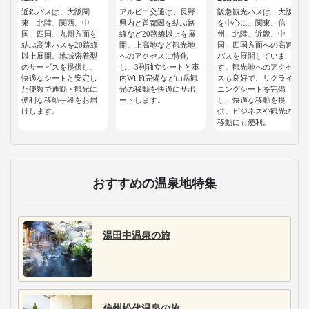
近鉄バスは、大阪関
アルピコ交通は、長野
阪急観光バスは、大阪
東、北陸、関西、中
県内と首都圏を結ぶ路
を中心に、関東、信
国、四国、九州方面を
線など20路線以上を展
州、北陸、近畿、中
結ぶ高速バスを20路線
開。上高地など観光地
国、四国方面への高速
以上展開。地域密着型
へのアクセスに特化
バスを展開していま
のサービスを提供し、
し、3列独立シートと車
す。観光地へのアクセ
快適なシートと安定し
内Wi-Fi完備など山岳観
スも良好で、リクライ
た便数で通勤・観光に
光の移動を快適にサポ
ニングシートを完備
便利な移動手段をお届
ートします。
し、快適な移動を提
けします。
供。ビジネスや観光の
移動にも便利。
おすすめの温泉地特集
湯田中温泉の旅
信州松代温泉の旅