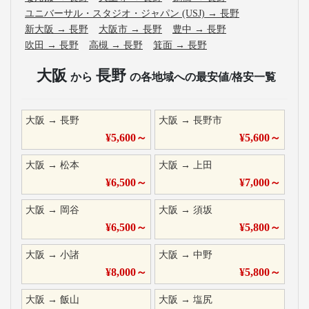
ユニバーサル・スタジオ・ジャパン (USJ)
→
長野
新大阪
→
長野
大阪市
→
長野
豊中
→
長野
吹田
→
長野
高槻
→
長野
箕面
→
長野
大阪
長野
から
の各地域への最安値/格安一覧
大阪
→
長野
大阪
→
長野市
¥
5,600
～
¥
5,600
～
大阪
→
松本
大阪
→
上田
¥
6,500
～
¥
7,000
～
大阪
→
岡谷
大阪
→
須坂
¥
6,500
～
¥
5,800
～
大阪
→
小諸
大阪
→
中野
¥
8,000
～
¥
5,800
～
大阪
→
飯山
大阪
→
塩尻