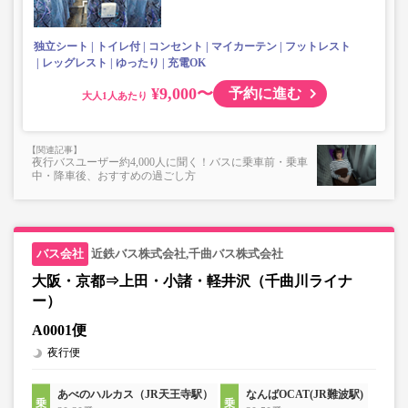
独立シート
トイレ付
コンセント
マイカーテン
フットレスト
レッグレスト
ゆったり
充電OK
¥9,000〜
予約に進む
大人
夜行バスユーザー約4,000人に聞く！バスに乗車前・乗車
中・降車後、おすすめの過ごし方
近鉄バス株式会社,千曲バス株式会社
大阪・京都⇒上田・小諸・軽井沢（千曲川ライナ
ー）
A0001便
夜行便
あべのハルカス（JR天王寺駅）
なんばOCAT(JR難波駅)