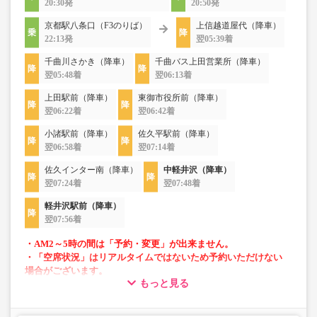
20:30発
20:50発
京都駅八条口（F3のりば）
上信越道屋代（降車）
22:13発
翌05:39着
千曲川さかき（降車）
千曲バス上田営業所（降車）
翌05:48着
翌06:13着
上田駅前（降車）
東御市役所前（降車）
翌06:22着
翌06:42着
小諸駅前（降車）
佐久平駅前（降車）
翌06:58着
翌07:14着
佐久インター南（降車）
中軽井沢（降車）
翌07:24着
翌07:48着
軽井沢駅前（降車）
翌07:56着
・AM2～5時の間は「予約・変更」が出来ません。
・「空席状況」はリアルタイムではないため予約いただけない
場合がございます。
もっと見る
・小児運賃は、上信越道屋代～東御市役所前（4,000円）/小
諸駅～軽井沢駅（4,500円）となります。