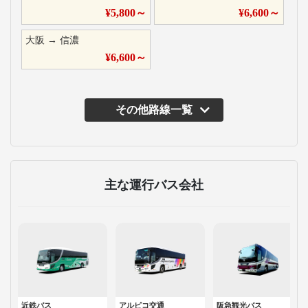
¥
5,800
～
¥
6,600
～
大阪
→
信濃
¥
6,600
～
その他路線一覧
主な運行バス会社
近鉄バス
アルピコ交通
阪急観光バス