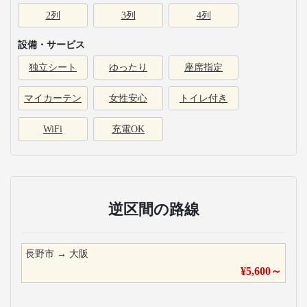
2列
3列
4列
設備・サービス
独立シート
ゆったり
座席指定
マイカーテン
女性安心
トイレ付き
WiFi
充電OK
逆区間の路線
長野市
→
大阪
¥
5,600
～