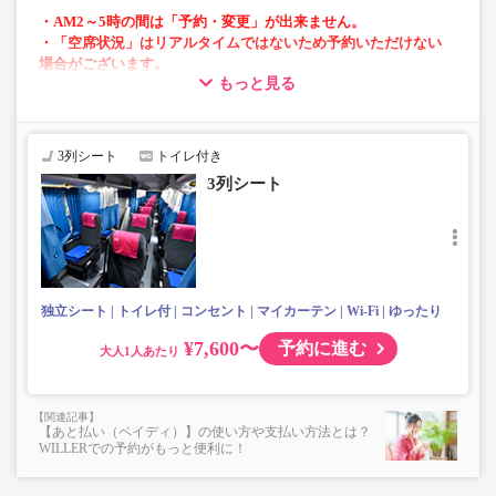
・AM2～5時の間は「予約・変更」が出来ません。
・「空席状況」はリアルタイムではないため予約いただけない
場合がございます。
もっと見る
・小人運賃は大人運賃の半額
・3列シートで快適
・車内トイレ付きで長時間の移動でも安心※車両により異
3列シート
トイレ付き
なります
3列シート
・車内フリーWi-Fiあり
・車内は常時換気し、清掃・除菌を徹底。
・コンセント付き※異なる設備の車両で運行する場合があ
ります。
・ブランケットについては、現在貸し出しサービスを停止
しております。
独立シート
トイレ付
コンセント
マイカーテン
Wi-Fi
ゆったり
・カーテンはA席とB席の間、B席とC席の間（C席より）に
設置がございます。
¥7,600〜
予約に進む
大人
【あと払い（ペイディ）】の使い方や支払い方法とは？
WILLERでの予約がもっと便利に！