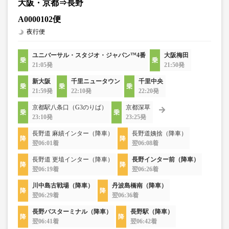
大阪・京都⇒長野
A0000102便
夜行便
ユニバーサル・スタジオ・ジャパン™4番
大阪梅田
21:05発
21:50発
新大阪
千里ニュータウン
千里中央
21:59発
22:10発
22:20発
京都駅八条口（G3のりば）
京都深草
23:10発
23:25発
長野道 麻績インター（降車）
長野道姨捨（降車）
翌06:01着
翌06:08着
長野道 更埴インター（降車）
長野インター前（降車）
翌06:19着
翌06:26着
川中島古戦場（降車）
丹波島橋南（降車）
翌06:29着
翌06:36着
長野バスターミナル（降車）
長野駅（降車）
翌06:41着
翌06:42着