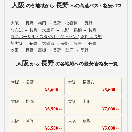
大阪
長野
の各地域から
への高速バス・格安バス
大阪
→
長野
梅田
→
長野
心斎橋
→
長野
なんば
→
長野
天王寺
→
長野
鶴橋
→
長野
ユニバーサル・スタジオ・ジャパン (USJ)
→
長野
新大阪
→
長野
大阪市
→
長野
豊中
→
長野
吹田
→
長野
高槻
→
長野
箕面
→
長野
大阪
長野
から
の各地域への最安値/格安一覧
大阪
→
長野
大阪
→
長野市
¥
5,600
～
¥
5,600
～
大阪
→
松本
大阪
→
上田
¥
6,500
～
¥
7,000
～
大阪
→
岡谷
大阪
→
須坂
¥
6,500
～
¥
5,800
～