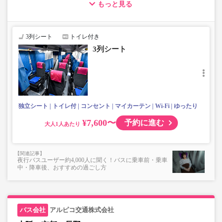
もっと見る
・小人運賃は大人運賃の半額
・3列シートで快適
・車内トイレ付きで長時間の移動でも安心※車両により異
3列シート
トイレ付き
なります
3列シート
・車内フリーWi-Fiあり
・車内は常時換気し、清掃・除菌を徹底。
・コンセント付き※異なる設備の車両で運行する場合があ
ります。
・ブランケットについては、現在貸し出しサービスを停止
しております。
独立シート
トイレ付
コンセント
マイカーテン
Wi-Fi
ゆったり
・カーテンはA席とB席の間、B席とC席の間（C席より）に
設置がございます。
¥7,600〜
予約に進む
大人
夜行バスユーザー約4,000人に聞く！バスに乗車前・乗車
中・降車後、おすすめの過ごし方
アルピコ交通株式会社