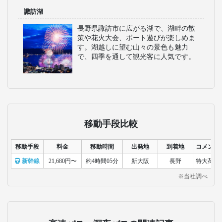
諏訪湖
長野県諏訪市に広がる湖で、湖畔の散
策や花火大会、ボート遊びが楽しめま
す。湖越しに望む山々の景色も魅力
で、四季を通して観光客に人気です。
移動手段比較
移動手段
料金
移動時間
出発地
到着地
コメント
新幹線
21,680円〜
約4時間05分
新大阪
長野
特大荷物
※当社調べ