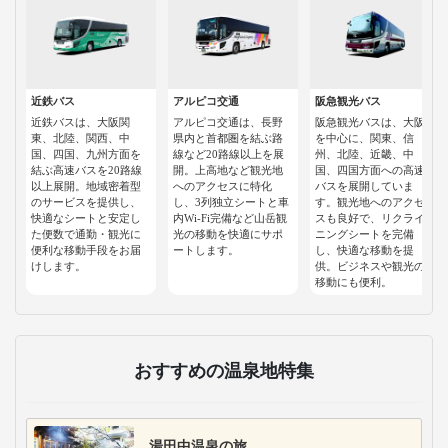
近鉄バス
アルピコ交通
阪急観光バス
近鉄バスは、大阪関
アルピコ交通は、長野
阪急観光バスは、大阪
東、北陸、関西、中
県内と首都圏を結ぶ路
を中心に、関東、信
国、四国、九州方面を
線など20路線以上を展
州、北陸、近畿、中
結ぶ高速バスを20路線
開。上高地など観光地
国、四国方面への高速
以上展開。地域密着型
へのアクセスに特化
バスを展開していま
のサービスを提供し、
し、3列独立シートと車
す。観光地へのアクセ
快適なシートと安定し
内Wi-Fi完備など山岳観
スも良好で、リクライ
た便数で通勤・観光に
光の移動を快適にサポ
ニングシートを完備
便利な移動手段をお届
ートします。
し、快適な移動を提
けします。
供。ビジネスや観光の
移動にも便利。
おすすめの温泉地特集
湯田中温泉の旅