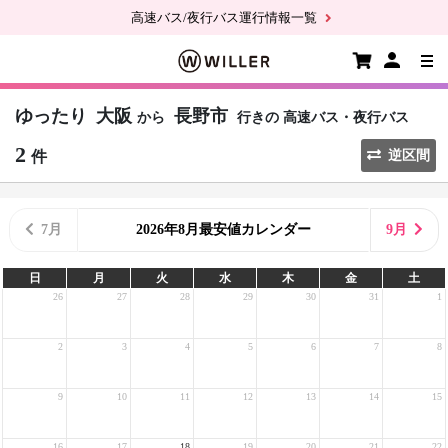
高速バス/夜行バス運行情報一覧
ゆったり
大阪
長野市
から
行きの
高速バス・夜行バス
2
件
逆区間
7月
2026年8月最安値カレンダー
9月
日
月
火
水
木
金
土
26
27
28
29
30
31
1
2
3
4
5
6
7
8
9
10
11
12
13
14
15
16
17
18
19
20
21
22