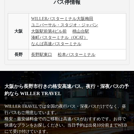
バス停情報
WILLERバスターミナル大阪梅田
ユニバーサル・スタジオ・ジャパン
大阪
大阪駅前第4ビル前
桃山台駅
湊町バスターミナル（OCAT）
なんば高速バスターミナル
長野
長野駅東口
松本バスターミナル
大阪から長野市行きの格安高速バス、夜行・深夜バスの予
約なら WILLER TRAVEL
WILLER TRAVELでは全国の夜行バス・深夜バスだけでなく、昼
行バスもご用意しています。
格安・最安値料金でのご移動は高速バスがおすすめです。お得で
快適なプランをお探しください。当日予約は出発10分前までWEB
にて受け付けています。