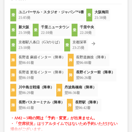
ユニバーサル・スタジオ・ジャパン™4番
大阪梅田
21:05発
21:50発
新大阪
千里ニュータウン
千里中央
21:59発
22:10発
22:20発
京都駅八条口（G3のりば）
京都深草
23:10発
23:25発
長野道 麻績インター（降車）
長野道姨捨（降車）
翌06:01着
翌06:08着
長野道 更埴インター（降車）
長野インター前（降車）
翌06:19着
翌06:26着
川中島古戦場（降車）
丹波島橋南（降車）
翌06:29着
翌06:36着
長野バスターミナル（降車）
長野駅（降車）
翌06:41着
翌06:42着
・AM2～5時の間は「予約・変更」が出来ません。
・「空席状況」はリアルタイムではないため予約いただけない
場合がございます。