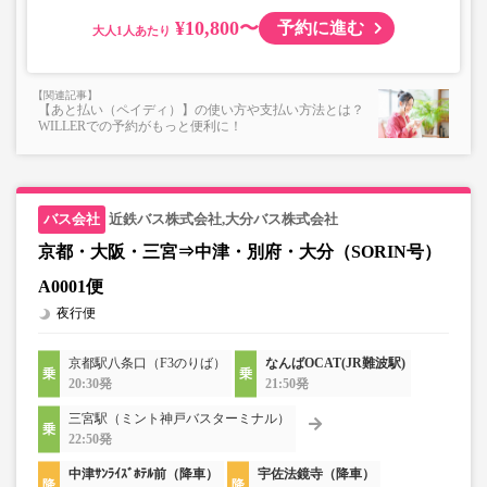
¥10,800〜
予約に進む
大人
【あと払い（ペイディ）】の使い方や支払い方法とは？
WILLERでの予約がもっと便利に！
近鉄バス株式会社,大分バス株式会社
京都・大阪・三宮⇒中津・別府・大分（SORIN号）
A0001便
夜行便
京都駅八条口（F3のりば）
なんばOCAT(JR難波駅)
20:30発
21:50発
三宮駅（ミント神戸バスターミナル）
22:50発
中津ｻﾝﾗｲｽﾞﾎﾃﾙ前（降車）
宇佐法鏡寺（降車）