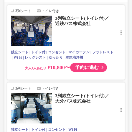
・フリーWi-Fi対応車両
※一部、大分バス便で車内Wi-Fiが搭載されていない車両
3列シート
トイレ付き
が運行する場合がございます。予めご了承ください。
3列独立シート(トイレ付)／
・充電設備（USBまたはコンセント）あり
近鉄バス株式会社
・車内を常時換気、車内を清掃、除菌
独立シート
トイレ付
コンセント
マイカーテン
フットレスト
Wi-Fi
レッグレスト
ゆったり
空気清浄機
¥10,800〜
予約に進む
大人
3列シート
トイレ付き
3列独立シート(トイレ付)／
大分バス株式会社
独立シート
トイレ付
コンセント
Wi-Fi