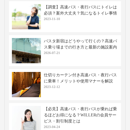
移動手段比較
移動手段
料金
移動時間
出発地
到着地
コメント
飛行機
6,340円〜
約1時間00分
伊丹
大分
手荷物検
※当社調べ
フェリー関連航路
大阪南港
⇒
別府港
航路
高速バス・深夜バスの関連記事