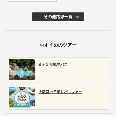
その他路線一覧
主な運行バス会社
近鉄バス
大分バス
近鉄バスは、大阪関
大分バスは、大分県内
東、北陸、関西、中
と九州主要都市や関西
国、四国、九州方面を
を繋ぐ路線を展開。温
結ぶ高速バスを20路線
泉地へのアクセスにも
以上展開。地域密着型
特化し、一部路線で3列