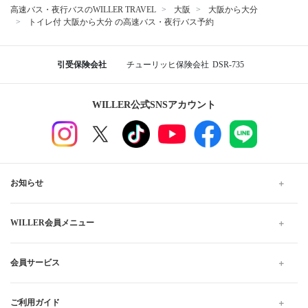
ユニバーサル・スタジオ・ジャパン
大阪
大阪駅前第4ビル前
桃山台駅
湊町バスターミナル（OCAT）
なんば高速バスターミナル
大阪から大分行きの格安高速バス、夜行・深夜バスの予約
なら WILLER TRAVEL
WILLER TRAVELでは全国の夜行バス・深夜バスだけでなく、昼
行バスもご用意しています。関西・九州発着の便も多数ございま
す。
格安・最安値料金でのご移動は高速バスがおすすめです。お得で
快適なプランをお探しください。当日予約は出発10分前までWEB
にて受け付けています。
高速バス・夜行バスのWILLER TRAVEL
大阪
大阪から大分