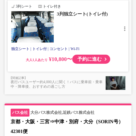
3列シート
トイレ付き
3列独立シート(トイレ付)
独立シート
トイレ付
コンセント
Wi-Fi
¥10,800〜
予約に進む
大人
夜行バスユーザー約4,000人に聞く！バスに乗車前・乗車
中・降車後、おすすめの過ごし方
大分バス株式会社,近鉄バス株式会社
京都・大阪・三宮⇒中津・別府・大分（SORIN号）
42301便