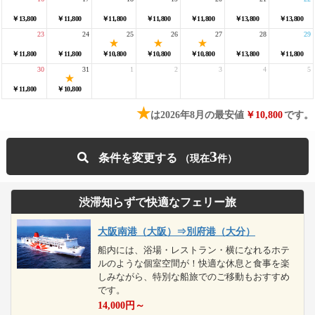
￥13,800
￥11,800
￥11,800
￥11,800
￥11,800
￥13,800
￥13,800
23
24
25
26
27
28
29
￥11,800
￥11,800
￥10,800
￥10,800
￥10,800
￥13,800
￥11,800
30
31
1
2
3
4
5
￥11,800
￥10,800
★
は2026年8月の最安値
￥10,800
です。
3
条件を変更する
渋滞知らずで快適なフェリー旅
大阪南港（大阪）⇒別府港（大分）
船内には、浴場・レストラン・横になれるホテ
ルのような個室空間が！快適な休息と食事を楽
しみながら、特別な船旅でのご移動もおすすめ
です。
14,000
円～