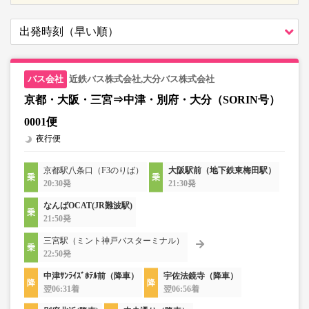
近鉄バス株式会社,大分バス株式会社
京都・大阪・三宮⇒中津・別府・大分（SORIN号）
0001便
夜行便
京都駅八条口（F3のりば）
大阪駅前（地下鉄東梅田駅）
20:30発
21:30発
なんばOCAT(JR難波駅)
21:50発
三宮駅（ミント神戸バスターミナル）
22:50発
中津ｻﾝﾗｲｽﾞﾎﾃﾙ前（降車）
宇佐法鏡寺（降車）
翌06:31着
翌06:56着