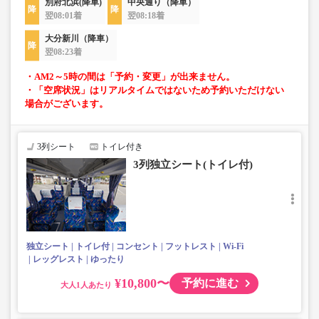
別府北浜(降車)
中央通り（降車）
翌08:01着
翌08:18着
大分新川（降車）
翌08:23着
・AM2～5時の間は「予約・変更」が出来ません。
・「空席状況」はリアルタイムではないため予約いただけない
場合がございます。
3列シート
トイレ付き
3列独立シート(トイレ付)
独立シート
トイレ付
コンセント
フットレスト
Wi-Fi
レッグレスト
ゆったり
¥10,800〜
予約に進む
大人