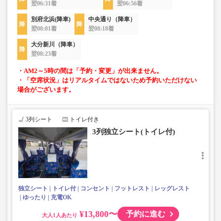
翌06:31着
翌06:56着
別府北浜(降車)
中央通り（降車）
翌08:01着
翌08:18着
大分新川（降車）
翌08:23着
・AM2～5時の間は「予約・変更」が出来ません。
・「空席状況」はリアルタイムではないため予約いただけない
場合がございます。
3列シート
トイレ付き
3列独立シート(トイレ付)
独立シート
トイレ付
コンセント
フットレスト
レッグレスト
ゆったり
充電OK
¥13,800〜
予約に進む
大人