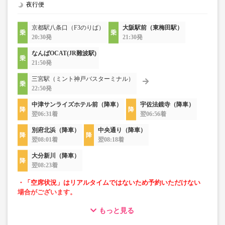
夜行便
京都駅八条口（F3のりば）
大阪駅前（東梅田駅）
20:30発
21:30発
なんばOCAT(JR難波駅)
21:50発
三宮駅（ミント神戸バスターミナル）
22:50発
中津サンライズホテル前（降車）
宇佐法鏡寺（降車）
翌06:31着
翌06:56着
別府北浜（降車）
中央通り（降車）
翌08:01着
翌08:18着
大分新川（降車）
翌08:23着
・「空席状況」はリアルタイムではないため予約いただけない
場合がございます。
もっと見る
・ゆったり快適な3列独立シート
・車内仕切りカーテン装備