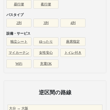
昼行便
夜行便
バスタイプ
2列
3列
4列
設備・サービス
独立シート
ゆったり
座席指定
マイカーテン
女性安心
トイレ付き
WiFi
充電OK
逆区間の路線
大分
→
大阪