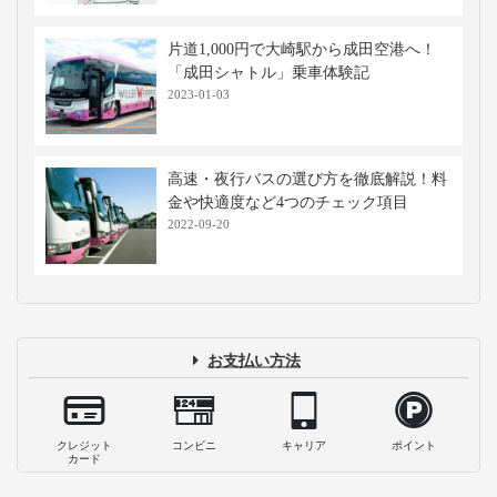
【調査】高速バス・夜行バスにトイレは
必須？案外大丈夫？気になるトイレ事情
2023-11-10
バスタ新宿はどうやって行くの？高速バ
ス乗り場までの行き方と最新の施設案内
2026-07-21
仕切りカーテン付き高速バス・夜行バス
に乗車！メリットや使用マナーを解説
2023-12-12
【必見】高速バス・夜行バスが乗れば乗
るほどお得になる？WILLERの会員サー
ビス・割引制度とは
2023-04-24