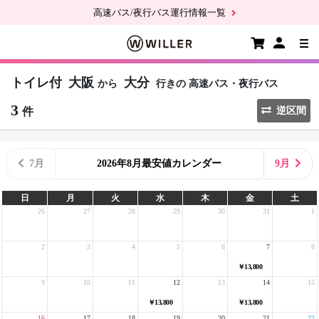
高速バス/夜行バス運行情報一覧
トイレ付
大阪
大分
から
行きの
高速バス・夜行バス
3
件
逆区間
7月
2026年8月最安値カレンダー
9月
日
月
火
水
木
金
土
26
27
28
29
30
31
1
2
3
4
5
6
7
8
￥13,800
9
10
11
12
13
14
15
￥13,800
￥13,800
16
17
18
19
20
21
22