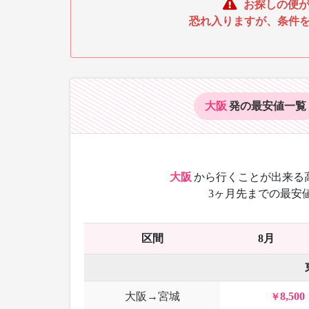
お探しの便が
恐れ入りますが、条件
大阪
発の最安値
一覧
大阪
から
行くことが出来る
3ヶ月先までの最安
区間
8月
大阪→宮城
8,500