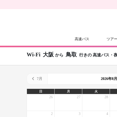
高速バス
ツア
Wi-Fi
大阪
鳥取
から
行きの
高速バス・
7月
2026年
日
月
火
26
27
28
2
3
4