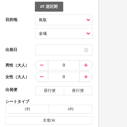
逆区間
目的地
出発日
男性（大人）
女性（大人）
出発便
昼行便
夜行便
シートタイプ
3列
4列
充電OK