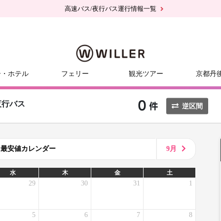
高速バス/夜行バス運行情報一覧
ー・ホテル
フェリー
観光ツアー
京都丹
夜行バス
逆区間
8月最安値カレンダー
9月
水
木
金
土
29
30
31
1
5
6
7
8