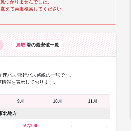
見つかりませんでした。
を変えて再度検索してください。
鳥取
着の最安値
一覧
高速バス/夜行バス路線の一覧です。
値情報を表示しております。
9月
10月
11月
東北地方
7,500
-
-