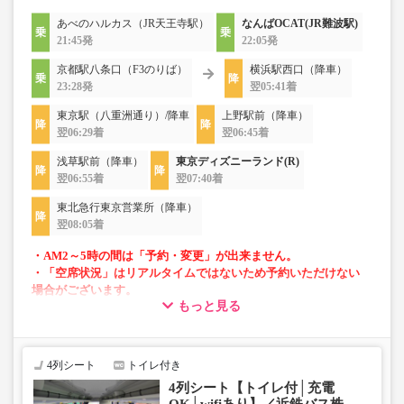
あべのハルカス（JR天王寺駅）
なんばOCAT(JR難波駅)
21:45発
22:05発
京都駅八条口（F3のりば）
横浜駅西口（降車）
23:28発
翌05:41着
東京駅（八重洲通り）/降車
上野駅前（降車）
翌06:29着
翌06:45着
浅草駅前（降車）
東京ディズニーランド(R)
翌06:55着
翌07:40着
東北急行東京営業所（降車）
翌08:05着
・AM2～5時の間は「予約・変更」が出来ません。
・「空席状況」はリアルタイムではないため予約いただけない
場合がございます。
もっと見る
・車両は予告なく変更となる場合がございます。これに伴い、
座席やシート設備が変更となる場合がございますので、あらか
じめご了承ください。
4列シート
トイレ付き
・増便は日によって運行会社が異なる可能性がございま
4列シート【トイレ付│充電
す。