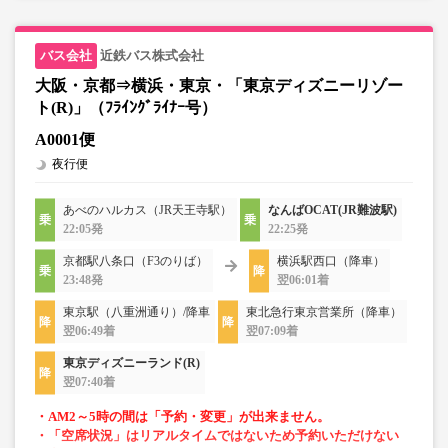
近鉄バス株式会社
大阪・京都⇒横浜・東京・「東京ディズニーリゾー
ト(R)」（ﾌﾗｲﾝｸﾞﾗｲﾅｰ号）
A0001便
夜行便
あべのハルカス（JR天王寺駅）
なんばOCAT(JR難波駅)
22:05発
22:25発
京都駅八条口（F3のりば）
横浜駅西口（降車）
23:48発
翌06:01着
東京駅（八重洲通り）/降車
東北急行東京営業所（降車）
翌06:49着
翌07:09着
東京ディズニーランド(R)
翌07:40着
・AM2～5時の間は「予約・変更」が出来ません。
・「空席状況」はリアルタイムではないため予約いただけない