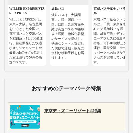
WILLER EXPRESS/STA
近鉄バス
京成バス千葉セントラ
R EXPRESS
ル
近鉄バスは、大阪関
WILLER EXPRESSは、
京成バス千葉セントラ
東、北陸、関西、中
東京～大阪、名古屋間
ルは、千葉・東京を中
国、四国、九州方面を
を中心とした全国で、
心に35路線以上を展
結ぶ高速バスを20路線
都市間バスと空港バス
開。成田空港・ディズ
以上展開。地域密着型
を22路線・1日200便運
ニーアクセスに強みを
のサービスを提供し、
行。自社開発した快適
持ち、1日500便以上を
快適なシートと安定し
なオリジナルシートや
運行。国際空港・テー
た便数で通勤・観光に
最新のIoT技術を活用し
マパークへの快適なア
便利な移動手段をお届
た安全運行で好評の高
クセスを実現していま
けします。
速バスです。
す。
おすすめのテーマパーク特集
東京ディズニーリゾート®特集