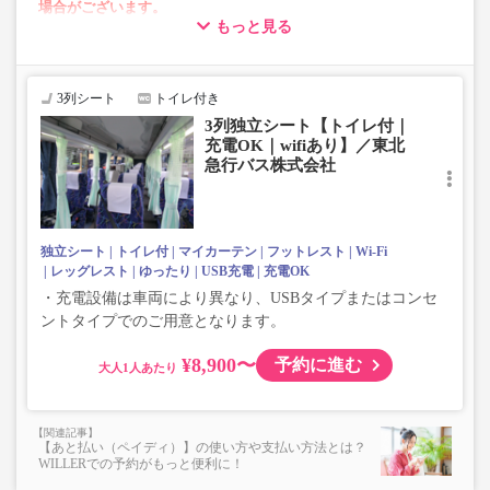
場合がございます。
もっと見る
・車両は予告なく変更となる場合がございます。これに伴い、
座席やシート設備が変更となる場合がございますので、あらか
じめご了承ください。
3列シート
トイレ付き
・増便は日によって運行会社が異なる可能性がございま
3列独立シート【トイレ付｜
す。
充電OK｜wifiあり】／東北
・ご予約の出発日・便の運行会社につきましては出発日間
急行バス株式会社
際で決定しますので、カスタマーセンターまでお問い合わ
せをお願いいたします。
独立シート
トイレ付
マイカーテン
フットレスト
Wi-Fi
レッグレスト
ゆったり
USB充電
充電OK
・充電設備は車両により異なり、USBタイプまたはコンセ
ントタイプでのご用意となります。
¥8,900〜
予約に進む
大人
【あと払い（ペイディ）】の使い方や支払い方法とは？
WILLERでの予約がもっと便利に！