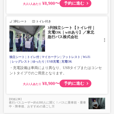
¥8,900〜
予約に進む
大人
3列シート
トイレ付き
3列独立シート【トイレ付｜
充電OK｜wifiあり】／東北
急行バス株式会社
独立シート
トイレ付
マイカーテン
フットレスト
Wi-Fi
レッグレスト
ゆったり
USB充電
充電OK
・充電設備は車両により異なり、USBタイプまたはコンセ
ントタイプでのご用意となります。
¥8,900〜
予約に進む
大人
夜行バスユーザー約4,000人に聞く！バスに乗車前・乗車
中・降車後、おすすめの過ごし方