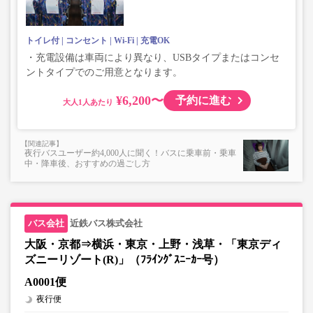
トイレ付
コンセント
Wi-Fi
充電OK
・充電設備は車両により異なり、USBタイプまたはコンセ
ントタイプでのご用意となります。
¥6,200〜
予約に進む
大人
夜行バスユーザー約4,000人に聞く！バスに乗車前・乗車
中・降車後、おすすめの過ごし方
近鉄バス株式会社
大阪・京都⇒横浜・東京・上野・浅草・「東京ディ
ズニーリゾート(R)」（ﾌﾗｲﾝｸﾞｽﾆｰｶｰ号）
A0001便
夜行便