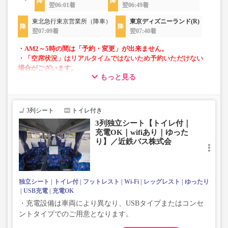
翌06:01着
翌06:49着
東北急行東京営業所（降車）
東京ディズニーランド(R)
翌07:09着
翌07:40着
・AM2～5時の間は「予約・変更」が出来ません。
・「空席状況」はリアルタイムではないため予約いただけない
場合がございます。
もっと見る
・車両は予告なく変更となる場合がございます。これに伴い、
座席やシート設備が変更となる場合がございますので、あらか
じめご了承ください。
3列シート
トイレ付き
3列独立シート【トイレ付｜
充電OK｜wifiあり｜ゆった
り】／近鉄バス株式会
独立シート
トイレ付
フットレスト
Wi-Fi
レッグレスト
ゆったり
USB充電
充電OK
・充電設備は車両により異なり、USBタイプまたはコンセ
ントタイプでのご用意となります。