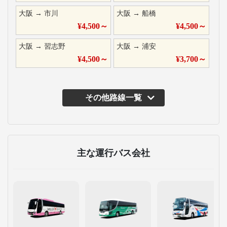
大阪
→
市川
大阪
→
船橋
¥
4,500
～
¥
4,500
～
大阪
→
習志野
大阪
→
浦安
¥
4,500
～
¥
3,700
～
その他路線一覧
主な運行バス会社