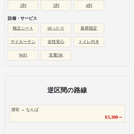
2列
3列
4列
設備・サービス
独立シート
ゆったり
座席指定
マイカーテン
女性安心
トイレ付き
WiFi
充電OK
逆区間の路線
浦安
→
なんば
¥
3,300
～