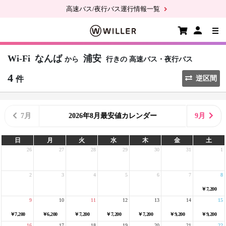
高速バス/夜行バス運行情報一覧
Wi-Fi
なんば
浦安
から
行きの
高速バス・夜行バス
4
件
逆区間
7月
2026年8月最安値カレンダー
9月
日
月
火
水
木
金
土
26
27
28
29
30
31
1
2
3
4
5
6
7
8
￥7,200
9
10
11
12
13
14
15
￥7,200
￥6,200
￥7,200
￥7,200
￥7,200
￥9,200
￥9,200
16
17
18
19
20
21
22