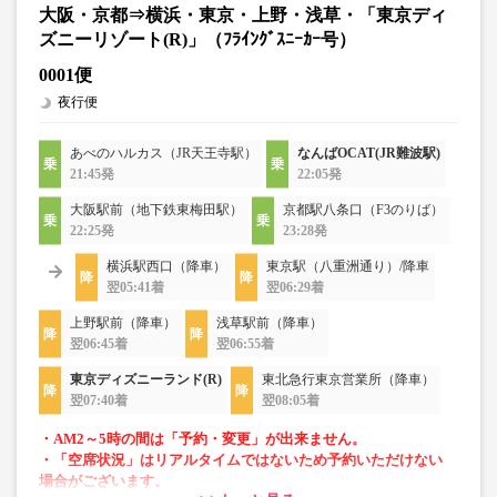
大阪・京都⇒横浜・東京・上野・浅草・「東京ディ
ズニーリゾート(R)」（ﾌﾗｲﾝｸﾞｽﾆｰｶｰ号）
0001便
夜行便
あべのハルカス（JR天王寺駅）
なんばOCAT(JR難波駅)
21:45発
22:05発
大阪駅前（地下鉄東梅田駅）
京都駅八条口（F3のりば）
22:25発
23:28発
横浜駅西口（降車）
東京駅（八重洲通り）/降車
翌05:41着
翌06:29着
上野駅前（降車）
浅草駅前（降車）
翌06:45着
翌06:55着
東京ディズニーランド(R)
東北急行東京営業所（降車）
翌07:40着
翌08:05着
・AM2～5時の間は「予約・変更」が出来ません。
・「空席状況」はリアルタイムではないため予約いただけない
場合がございます。