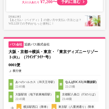
¥7,200〜
予約に進む
大人
【あと払い（ペイディ）】の使い方や支払い方法とは？
WILLERでの予約がもっと便利に！
近鉄バス株式会社
大阪・京都⇒横浜・東京・「東京ディズニーリゾー
ト(R)」（ﾌﾗｲﾝｸﾞﾗｲﾅｰ号）
0001便
夜行便
あべのハルカス（JR天王寺駅）
なんばOCAT(JR難波駅)
22:05発
22:25発
大阪駅前（地下鉄東梅田駅）
京都駅八条口（F3のりば）
22:45発
23:48発
横浜駅西口（降車）
東京駅（八重洲通り）/降車