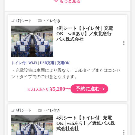
もっと見る
・車両は予告なく変更となる場合がございます。これに伴い、
座席やシート設備が変更となる場合がございますので、あらか
じめご了承ください。
4列シート
トイレ付き
4列シート【トイレ付｜充電
OK｜wifiあり】／東北急行
バス株式会社
トイレ付
Wi-Fi
USB充電
充電OK
・充電設備は車両により異なり、USBタイプまたはコンセ
ントタイプでのご用意となります。
¥5,200〜
予約に進む
大人
4列シート
トイレ付き
4列シート【トイレ付│充電
OK│wifiあり】／近鉄バス株
式会社会社