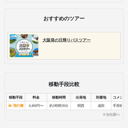
おすすめのツアー
大阪発の日帰りバスツアー
移動手段比較
移動手段
料金
移動時間
出発地
到着地
コメント
飛行機
4,460円〜
約1時間30分
関西
成田
手荷物検
※当社調べ