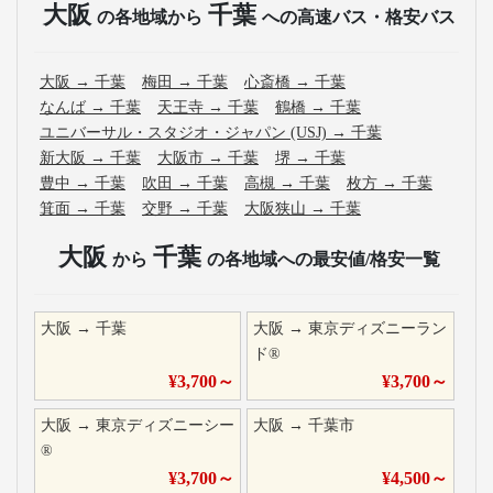
大阪
千葉
の各地域から
への高速バス・格安バス
大阪
→
千葉
梅田
→
千葉
心斎橋
→
千葉
なんば
→
千葉
天王寺
→
千葉
鶴橋
→
千葉
ユニバーサル・スタジオ・ジャパン (USJ)
→
千葉
新大阪
→
千葉
大阪市
→
千葉
堺
→
千葉
豊中
→
千葉
吹田
→
千葉
高槻
→
千葉
枚方
→
千葉
箕面
→
千葉
交野
→
千葉
大阪狭山
→
千葉
大阪
千葉
から
の各地域への最安値/格安一覧
大阪
→
千葉
大阪
→
東京ディズニーラン
ド®
¥
3,700
～
¥
3,700
～
大阪
→
東京ディズニーシー
大阪
→
千葉市
®
¥
3,700
～
¥
4,500
～