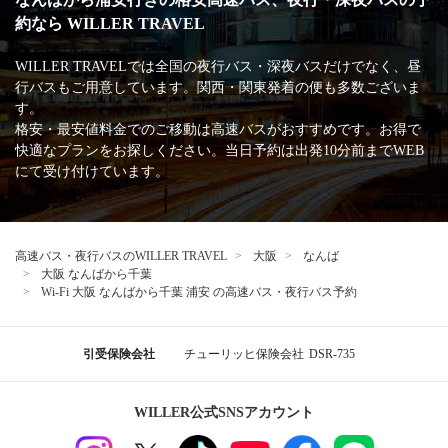
約なら WILLER TRAVEL
WILLER TRAVELでは全国の夜行バス・深夜バスだけでなく、昼
行バスもご用意しています。関西・関東発着の便も多数ございま
す。
格安・最安値料金でのご移動は高速バスがおすすめです。お得で
快適なプランをお探しください。当日予約は出発10分前までWEB
にて受け付けています。
高速バス・夜行バスのWILLER TRAVEL
大阪
なんば
大阪 なんばから千葉
Wi-Fi 大阪 なんばから千葉 浦安 の高速バス・夜行バス予約
引受保険会社
チューリッヒ保険会社
DSR-735
WILLER公式SNSアカウント