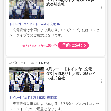
OK│wifiあり】／近鉄バス株
・ご予約の出発日・便の運行会社につきましては出発日間
式会社会社
際で決定しますので、カスタマーセンターまでお問い合わ
せをお願いいたします。
トイレ付
コンセント
Wi-Fi
充電OK
・充電設備は車両により異なり、USBタイプまたはコンセ
ントタイプでのご用意となります。
¥6,200〜
予約に進む
大人
4列シート
トイレ付き
4列シート【トイレ付│充電
OK│wifiあり】／東北急行バ
ス株式会社
トイレ付
Wi-Fi
USB充電
充電OK
・充電設備は車両により異なり、USBタイプまたはコンセ
ントタイプでのご用意となります。