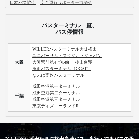
日本バス協会
安全運行サポーター協議会
バスターミナル一覧、
バス停情報
WILLERバスターミナル大阪梅田
ユニバーサル・スタジオ・ジャパン
大阪
大阪駅前第4ビル前
桃山台駅
湊町バスターミナル（OCAT）
なんば高速バスターミナル
成田空港第一ターミナル
成田空港第二ターミナル
千葉
成田空港第三ターミナル
東京ディズニーランドR
なんばから浦安行きの格安高速バス、夜行・深夜バスの予