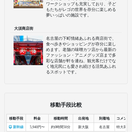
ワークショップも充実しており、子ど
もたちがレゴの世界を存分に楽しめる
夢いっぱいの施設です。
大須商店街
名古屋の下町情緒あふれる商店街で、
食べ歩きやショッピングが存分に楽し
めます。老舗の味噌カツ店から最新の
ファッション・アニメグッズ店まで多
彩な店舗が軒を連ね、観光客だけでな
く地元民にも愛され続ける活気あふれ
るスポットです。
移動手段比較
移動手段
料金
移動時間
出発地
到着地
コメント
新幹線
5,940円〜
約0時間50分
新大阪
名古屋
特大荷物