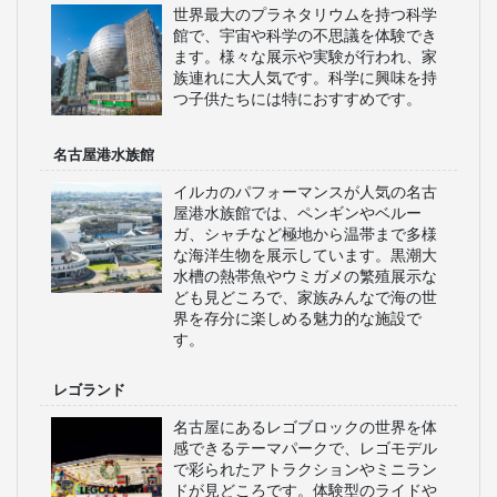
世界最大のプラネタリウムを持つ科学
館で、宇宙や科学の不思議を体験でき
ます。様々な展示や実験が行われ、家
族連れに大人気です。科学に興味を持
つ子供たちには特におすすめです。
名古屋港水族館
イルカのパフォーマンスが人気の名古
屋港水族館では、ペンギンやベルー
ガ、シャチなど極地から温帯まで多様
な海洋生物を展示しています。黒潮大
水槽の熱帯魚やウミガメの繁殖展示な
ども見どころで、家族みんなで海の世
界を存分に楽しめる魅力的な施設で
す。
レゴランド
名古屋にあるレゴブロックの世界を体
感できるテーマパークで、レゴモデル
で彩られたアトラクションやミニラン
ドが見どころです。体験型のライドや