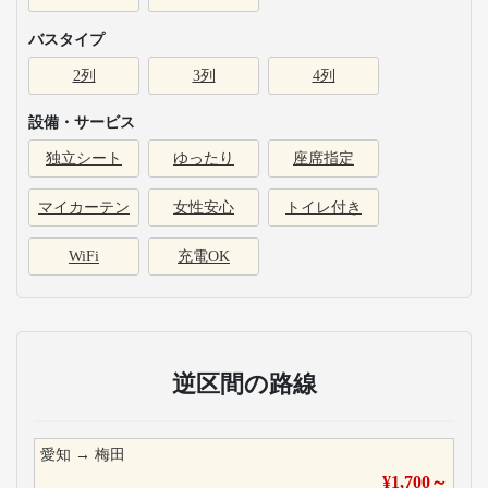
バスタイプ
2列
3列
4列
設備・サービス
独立シート
ゆったり
座席指定
マイカーテン
女性安心
トイレ付き
WiFi
充電OK
逆区間の路線
愛知
→
梅田
¥
1,700
～