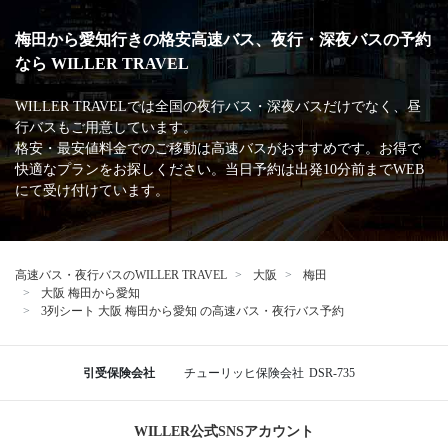
梅田から愛知行きの格安高速バス、夜行・深夜バスの予約
なら WILLER TRAVEL
WILLER TRAVELでは全国の夜行バス・深夜バスだけでなく、昼
行バスもご用意しています。
格安・最安値料金でのご移動は高速バスがおすすめです。お得で
快適なプランをお探しください。当日予約は出発10分前までWEB
にて受け付けています。
高速バス・夜行バスのWILLER TRAVEL
大阪
梅田
大阪 梅田から愛知
3列シート 大阪 梅田から愛知 の高速バス・夜行バス予約
引受保険会社
チューリッヒ保険会社
DSR-735
WILLER公式SNSアカウント