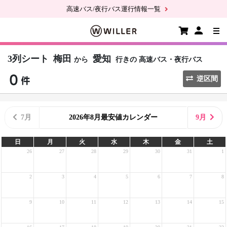
高速バス/夜行バス運行情報一覧
3列シート
梅田
愛知
から
行きの
高速バス・夜行バス
逆区間
7月
2026年8月最安値カレンダー
9月
日
月
火
水
木
金
土
26
27
28
29
30
31
1
2
3
4
5
6
7
8
9
10
11
12
13
14
15