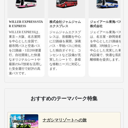
WILLER EXPRESS/STA
株式会社ジャムジャム
ジェイアール東海バス
R EXPRESS
エクスプレス
株式会社
WILLER EXPRESSは、
ジャムジャムエクスプ
ジェイアール東海バス
東京～大阪、名古屋間
レスは、首都圏を中心
は、名古屋・静岡発着
を中心とした全国で、
に22路線を展開。深夜
を中心とした21路線を
都市間バスと空港バス
バス・早朝バスに特化
展開。3列独立シートを
を22路線・1日200便運
した独自ダイヤと、コ
中心とした充実した車
行。自社開発した快適
ンセントなど設備が充
内設備で、快適な長距
なオリジナルシートや
実したシートで、多様
離移動を提供します。
最新のIoT技術を活用し
な移動ニーズに対応し
た安全運行で好評の高
ます。
速バスです。
おすすめのテーマパーク特集
ナガシマリゾートへの旅