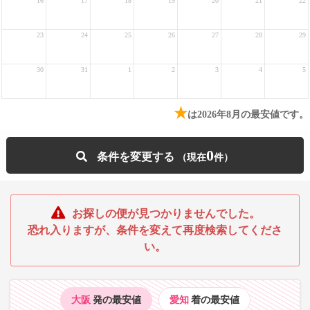
16
17
18
19
20
21
22
23
24
25
26
27
28
29
30
31
1
2
3
4
5
★
は2026年8月の最安値です。
0
条件を変更する
お探しの便が見つかりませんでした。
恐れ入りますが、条件を変えて再度検索してくださ
い。
大阪
発の最安値
愛知
着の最安値