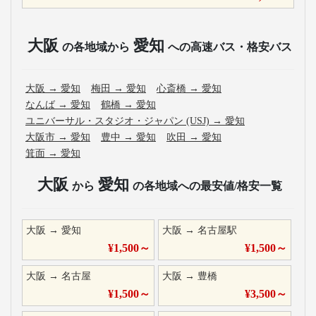
大阪
愛知
の各地域から
への高速バス・格安バス
大阪
→
愛知
梅田
→
愛知
心斎橋
→
愛知
なんば
→
愛知
鶴橋
→
愛知
ユニバーサル・スタジオ・ジャパン (USJ)
→
愛知
大阪市
→
愛知
豊中
→
愛知
吹田
→
愛知
箕面
→
愛知
大阪
愛知
から
の各地域への最安値/格安一覧
大阪
→
愛知
大阪
→
名古屋駅
¥
1,500
～
¥
1,500
～
大阪
→
名古屋
大阪
→
豊橋
¥
1,500
～
¥
3,500
～