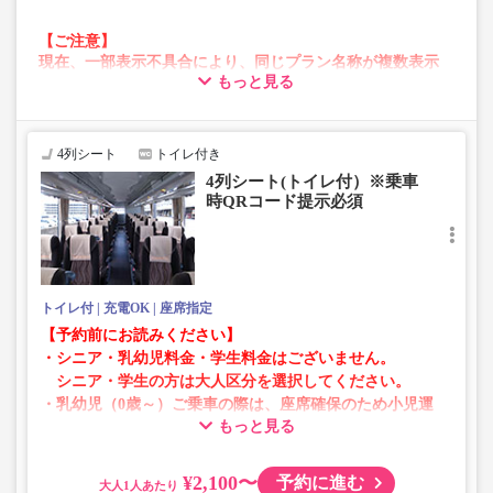
【ご注意】
現在、一部表示不具合により、同じプラン名称が複数表示
もっと見る
される場合がございます。
その場合、予約操作途中でエラーが発生する可能性がござ
います。
お手数をおかけいたしますが、エラー表示が出た場合は、
4列シート
トイレ付き
異なる画像のプランからご予約いただきますようお願いい
4列シート(トイレ付）※乗車
たします。
時QRコード提示必須
トイレ付
充電OK
座席指定
【予約前にお読みください】
・シニア・乳幼児料金・学生料金はございません。
シニア・学生の方は大人区分を選択してください。
・乳幼児（0歳～）ご乗車の際は、座席確保のため小児運
もっと見る
賃での乗車券が必要です。
乳幼児の方は小児区分を選択してください。
¥2,100〜
予約に進む
大人