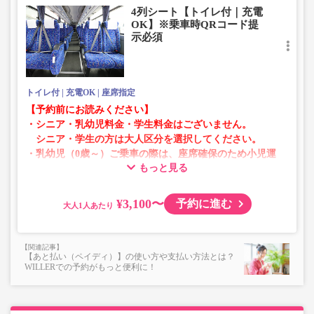
4列シート【トイレ付｜充電
す。
OK】※乗車時QRコード提
・販売日・便ごとに随時価格が変動いたします。購入時に
示必須
販売価格をご確認の上でご予約をお願いいたします。
・一部取り扱いのない停留所がある場合がございます。
トイレ付
充電OK
座席指定
【予約前にお読みください】
・シニア・乳幼児料金・学生料金はございません。
シニア・学生の方は大人区分を選択してください。
・乳幼児（0歳～）ご乗車の際は、座席確保のため小児運
もっと見る
賃での乗車券が必要です。
乳幼児の方は小児区分を選択してください。
¥3,100〜
予約に進む
大人
・AM1時～5時の間はシステムメンテナンスの為ご予約が
承れません。
・在庫の状況はリアルタイムの表示ではございません。
【あと払い（ペイディ）】の使い方や支払い方法とは？
※売り切れの場合でも残数が表示される場合がありま
WILLERでの予約がもっと便利に！
す。
・販売日・便ごとに随時価格が変動いたします。購入時に
販売価格をご確認の上でご予約をお願いいたします。