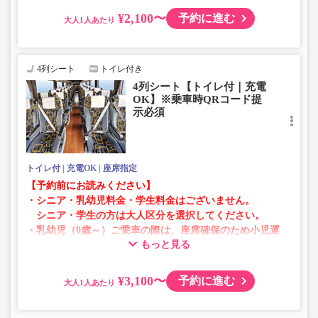
¥2,100〜
予約に進む
大人
・AM1時～5時の間はシステムメンテナンスの為ご予約が
承れません。
・在庫の状況はリアルタイムの表示ではございません。
4列シート
トイレ付き
※売り切れの場合でも残数が表示される場合がありま
4列シート【トイレ付｜充電
す。
OK】※乗車時QRコード提
・販売日・便ごとに随時価格が変動いたします。購入時に
示必須
販売価格をご確認の上でご予約をお願いいたします。
・一部取り扱いのない停留所がある場合がございます。
トイレ付
充電OK
座席指定
【予約前にお読みください】
・シニア・乳幼児料金・学生料金はございません。
シニア・学生の方は大人区分を選択してください。
・乳幼児（0歳～）ご乗車の際は、座席確保のため小児運
もっと見る
賃での乗車券が必要です。
乳幼児の方は小児区分を選択してください。
¥3,100〜
予約に進む
大人
・AM1時～5時の間はシステムメンテナンスの為ご予約が
承れません。