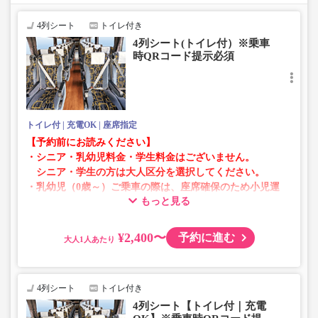
います。
お手数をおかけいたしますが、エラー表示が出た場合は、
4列シート
トイレ付き
異なる画像のプランからご予約いただきますようお願いい
4列シート(トイレ付）※乗車
たします。
時QRコード提示必須
トイレ付
充電OK
座席指定
【予約前にお読みください】
・シニア・乳幼児料金・学生料金はございません。
シニア・学生の方は大人区分を選択してください。
・乳幼児（0歳～）ご乗車の際は、座席確保のため小児運
もっと見る
賃での乗車券が必要です。
乳幼児の方は小児区分を選択してください。
¥2,400〜
予約に進む
大人
・AM1時～5時の間はシステムメンテナンスの為ご予約が
承れません。
・在庫の状況はリアルタイムの表示ではございません。
4列シート
トイレ付き
※売り切れの場合でも残数が表示される場合がありま
4列シート【トイレ付｜充電
す。