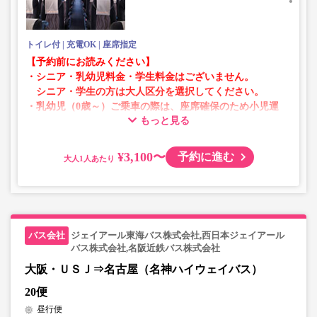
・一部取り扱いのない停留所がある場合がございます。
トイレ付
充電OK
座席指定
【予約前にお読みください】
・シニア・乳幼児料金・学生料金はございません。
シニア・学生の方は大人区分を選択してください。
・乳幼児（0歳～）ご乗車の際は、座席確保のため小児運
もっと見る
賃での乗車券が必要です。
乳幼児の方は小児区分を選択してください。
¥3,100〜
予約に進む
大人
・AM1時～5時の間はシステムメンテナンスの為ご予約が
承れません。
・在庫の状況はリアルタイムの表示ではございません。
※売り切れの場合でも残数が表示される場合がありま
す。
ジェイアール東海バス株式会社,西日本ジェイアール
・販売日・便ごとに随時価格が変動いたします。購入時に
バス株式会社,名阪近鉄バス株式会社
販売価格をご確認の上でご予約をお願いいたします。
大阪・ＵＳＪ⇒名古屋（名神ハイウェイバス）
・一部取り扱いのない停留所がある場合がございます。
20便
昼行便