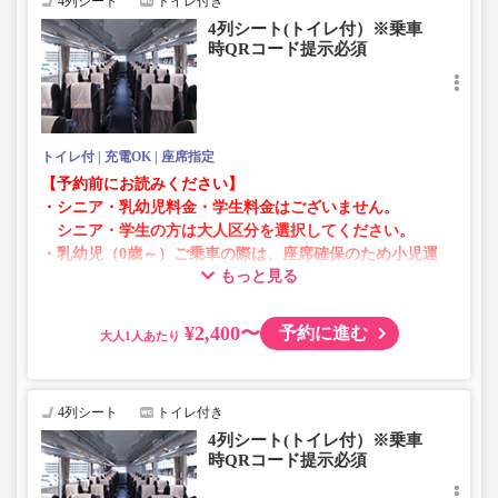
4列シート
トイレ付き
異なる画像のプランからご予約いただきますようお願いい
4列シート(トイレ付）※乗車
たします。
時QRコード提示必須
トイレ付
充電OK
座席指定
【予約前にお読みください】
・シニア・乳幼児料金・学生料金はございません。
シニア・学生の方は大人区分を選択してください。
・乳幼児（0歳～）ご乗車の際は、座席確保のため小児運
もっと見る
賃での乗車券が必要です。
乳幼児の方は小児区分を選択してください。
¥2,400〜
予約に進む
大人
・AM1時～5時の間はシステムメンテナンスの為ご予約が
承れません。
・在庫の状況はリアルタイムの表示ではございません。
4列シート
トイレ付き
※売り切れの場合でも残数が表示される場合がありま
4列シート(トイレ付）※乗車
す。
時QRコード提示必須
・販売日・便ごとに随時価格が変動いたします。購入時に
販売価格をご確認の上でご予約をお願いいたします。