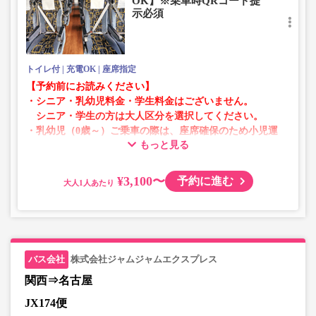
OK】※乗車時QRコード提
・販売日・便ごとに随時価格が変動いたします。購入時に
示必須
販売価格をご確認の上でご予約をお願いいたします。
・一部取り扱いのない停留所がある場合がございます。
トイレ付
充電OK
座席指定
【予約前にお読みください】
・シニア・乳幼児料金・学生料金はございません。
シニア・学生の方は大人区分を選択してください。
・乳幼児（0歳～）ご乗車の際は、座席確保のため小児運
もっと見る
賃での乗車券が必要です。
乳幼児の方は小児区分を選択してください。
¥3,100〜
予約に進む
大人
・AM1時～5時の間はシステムメンテナンスの為ご予約が
承れません。
・在庫の状況はリアルタイムの表示ではございません。
※売り切れの場合でも残数が表示される場合がありま
す。
株式会社ジャムジャムエクスプレス
・販売日・便ごとに随時価格が変動いたします。購入時に
販売価格をご確認の上でご予約をお願いいたします。
関西⇒名古屋
・一部取り扱いのない停留所がある場合がございます。
JX174便