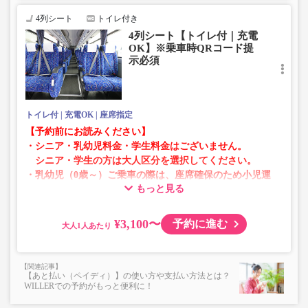
・在庫の状況はリアルタイムの表示ではございません。
4列シート
トイレ付き
※売り切れの場合でも残数が表示される場合がありま
4列シート【トイレ付｜充電
す。
OK】※乗車時QRコード提
・販売日・便ごとに随時価格が変動いたします。購入時に
示必須
販売価格をご確認の上でご予約をお願いいたします。
・一部取り扱いのない停留所がある場合がございます。
トイレ付
充電OK
座席指定
【予約前にお読みください】
・シニア・乳幼児料金・学生料金はございません。
シニア・学生の方は大人区分を選択してください。
・乳幼児（0歳～）ご乗車の際は、座席確保のため小児運
もっと見る
賃での乗車券が必要です。
乳幼児の方は小児区分を選択してください。
¥3,100〜
予約に進む
大人
・AM1時～5時の間はシステムメンテナンスの為ご予約が
承れません。
・在庫の状況はリアルタイムの表示ではございません。
【あと払い（ペイディ）】の使い方や支払い方法とは？
※売り切れの場合でも残数が表示される場合がありま
WILLERでの予約がもっと便利に！
す。
・販売日・便ごとに随時価格が変動いたします。購入時に