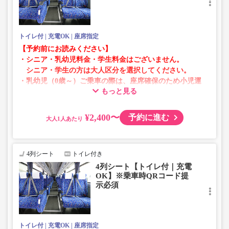
トイレ付
充電OK
座席指定
【予約前にお読みください】
・シニア・乳幼児料金・学生料金はございません。
シニア・学生の方は大人区分を選択してください。
・乳幼児（0歳～）ご乗車の際は、座席確保のため小児運
もっと見る
賃での乗車券が必要です。
乳幼児の方は小児区分を選択してください。
¥2,400〜
予約に進む
大人
・AM1時～5時の間はシステムメンテナンスの為ご予約が
承れません。
・在庫の状況はリアルタイムの表示ではございません。
4列シート
トイレ付き
※売り切れの場合でも残数が表示される場合がありま
4列シート【トイレ付｜充電
す。
OK】※乗車時QRコード提
・販売日・便ごとに随時価格が変動いたします。購入時に
示必須
販売価格をご確認の上でご予約をお願いいたします。
・一部取り扱いのない停留所がある場合がございます。
トイレ付
充電OK
座席指定