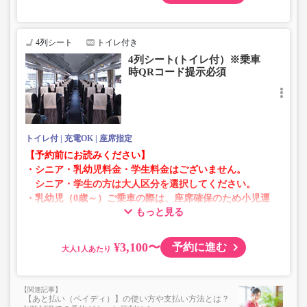
・AM1時～5時の間はシステムメンテナンスの為ご予約が
承れません。
・在庫の状況はリアルタイムの表示ではございません。
4列シート
トイレ付き
※売り切れの場合でも残数が表示される場合がありま
4列シート(トイレ付）※乗車
す。
時QRコード提示必須
・販売日・便ごとに随時価格が変動いたします。購入時に
販売価格をご確認の上でご予約をお願いいたします。
・一部取り扱いのない停留所がある場合がございます。
トイレ付
充電OK
座席指定
【予約前にお読みください】
・シニア・乳幼児料金・学生料金はございません。
シニア・学生の方は大人区分を選択してください。
・乳幼児（0歳～）ご乗車の際は、座席確保のため小児運
もっと見る
賃での乗車券が必要です。
乳幼児の方は小児区分を選択してください。
¥3,100〜
予約に進む
大人
・AM1時～5時の間はシステムメンテナンスの為ご予約が
承れません。
・在庫の状況はリアルタイムの表示ではございません。
【あと払い（ペイディ）】の使い方や支払い方法とは？
※売り切れの場合でも残数が表示される場合がありま