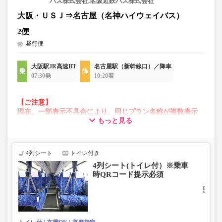
バス株式会社,名阪近鉄バス株式会社
大阪・ＵＳＪ⇒名古屋（名神ハイウェイバス）
2便
昼行便
大阪駅JR高速BT
名古屋駅（新幹線口）／降車
07:30発
10:20着
【ご注意】
現在、一部表示不具合により、同じプラン名称が複数表示
もっと見る
される場合がございます。
その場合、予約操作途中でエラーが発生する可能性がござ
います。
お手数をおかけいたしますが、エラー表示が出た場合は、
4列シート
トイレ付き
異なる画像のプランからご予約いただきますようお願いい
4列シート(トイレ付）※乗車
たします。
時QRコード提示必須