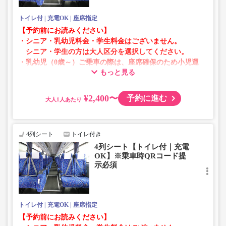
トイレ付
充電OK
座席指定
【予約前にお読みください】
・シニア・乳幼児料金・学生料金はございません。
シニア・学生の方は大人区分を選択してください。
・乳幼児（0歳～）ご乗車の際は、座席確保のため小児運
もっと見る
賃での乗車券が必要です。
乳幼児の方は小児区分を選択してください。
¥2,400〜
予約に進む
大人
・AM1時～5時の間はシステムメンテナンスの為ご予約が
承れません。
・在庫の状況はリアルタイムの表示ではございません。
4列シート
トイレ付き
※売り切れの場合でも残数が表示される場合がありま
4列シート【トイレ付｜充電
す。
OK】※乗車時QRコード提
・販売日・便ごとに随時価格が変動いたします。購入時に
示必須
販売価格をご確認の上でご予約をお願いいたします。
・一部取り扱いのない停留所がある場合がございます。
トイレ付
充電OK
座席指定
【予約前にお読みください】