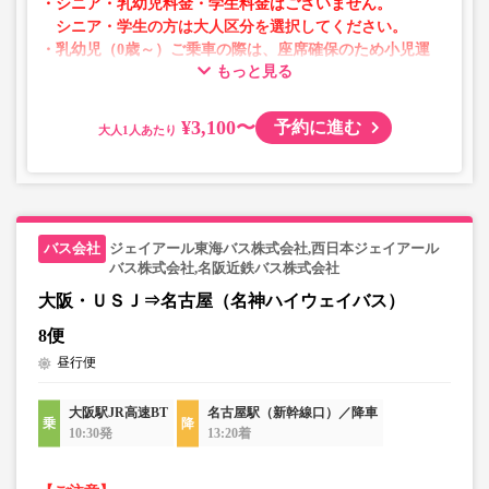
・シニア・乳幼児料金・学生料金はございません。
シニア・学生の方は大人区分を選択してください。
・乳幼児（0歳～）ご乗車の際は、座席確保のため小児運
もっと見る
賃での乗車券が必要です。
乳幼児の方は小児区分を選択してください。
¥3,100〜
予約に進む
大人
・AM1時～5時の間はシステムメンテナンスの為ご予約が
承れません。
・在庫の状況はリアルタイムの表示ではございません。
※売り切れの場合でも残数が表示される場合がありま
す。
ジェイアール東海バス株式会社,西日本ジェイアール
・販売日・便ごとに随時価格が変動いたします。購入時に
バス株式会社,名阪近鉄バス株式会社
販売価格をご確認の上でご予約をお願いいたします。
大阪・ＵＳＪ⇒名古屋（名神ハイウェイバス）
・一部取り扱いのない停留所がある場合がございます。
8便
昼行便
大阪駅JR高速BT
名古屋駅（新幹線口）／降車
10:30発
13:20着