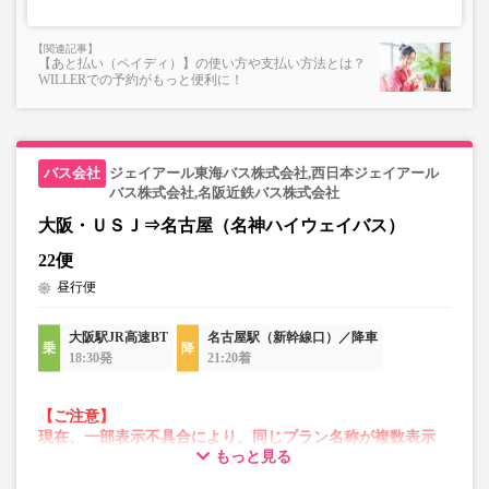
承れません。
・在庫の状況はリアルタイムの表示ではございません。
【あと払い（ペイディ）】の使い方や支払い方法とは？
※売り切れの場合でも残数が表示される場合がありま
WILLERでの予約がもっと便利に！
す。
・販売日・便ごとに随時価格が変動いたします。購入時に
販売価格をご確認の上でご予約をお願いいたします。
・一部取り扱いのない停留所がある場合がございます。
ジェイアール東海バス株式会社,西日本ジェイアール
バス株式会社,名阪近鉄バス株式会社
大阪・ＵＳＪ⇒名古屋（名神ハイウェイバス）
22便
昼行便
大阪駅JR高速BT
名古屋駅（新幹線口）／降車
18:30発
21:20着
【ご注意】
現在、一部表示不具合により、同じプラン名称が複数表示
もっと見る
される場合がございます。
その場合、予約操作途中でエラーが発生する可能性がござ