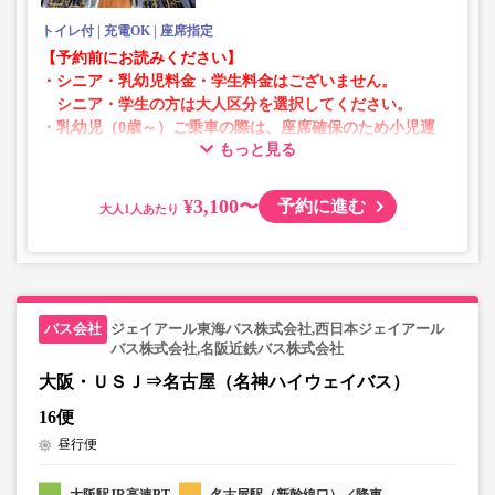
トイレ付
充電OK
座席指定
【予約前にお読みください】
・シニア・乳幼児料金・学生料金はございません。
シニア・学生の方は大人区分を選択してください。
・乳幼児（0歳～）ご乗車の際は、座席確保のため小児運
もっと見る
賃での乗車券が必要です。
乳幼児の方は小児区分を選択してください。
¥3,100〜
予約に進む
大人
・AM1時～5時の間はシステムメンテナンスの為ご予約が
承れません。
・在庫の状況はリアルタイムの表示ではございません。
※売り切れの場合でも残数が表示される場合がありま
す。
ジェイアール東海バス株式会社,西日本ジェイアール
・販売日・便ごとに随時価格が変動いたします。購入時に
バス株式会社,名阪近鉄バス株式会社
販売価格をご確認の上でご予約をお願いいたします。
大阪・ＵＳＪ⇒名古屋（名神ハイウェイバス）
・一部取り扱いのない停留所がある場合がございます。
16便
昼行便
・充電設備は車両により異なり、USBタイプまたはコンセ
ントタイプでのご用意となります。