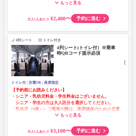
もっと見る
賃での乗車券が必要です。
乳幼児の方は小児区分を選択してください。
¥2,400〜
予約に進む
大人
・AM1時～5時の間はシステムメンテナンスの為ご予約が
承れません。
・在庫の状況はリアルタイムの表示ではございません。
4列シート
トイレ付き
※売り切れの場合でも残数が表示される場合がありま
4列シート(トイレ付）※乗車
す。
時QRコード提示必須
・販売日・便ごとに随時価格が変動いたします。購入時に
販売価格をご確認の上でご予約をお願いいたします。
・一部取り扱いのない停留所がある場合がございます。
トイレ付
充電OK
座席指定
【予約前にお読みください】
・シニア・乳幼児料金・学生料金はございません。
シニア・学生の方は大人区分を選択してください。
・乳幼児（0歳～）ご乗車の際は、座席確保のため小児運
もっと見る
賃での乗車券が必要です。
乳幼児の方は小児区分を選択してください。
¥3,100〜
予約に進む
大人
・AM1時～5時の間はシステムメンテナンスの為ご予約が