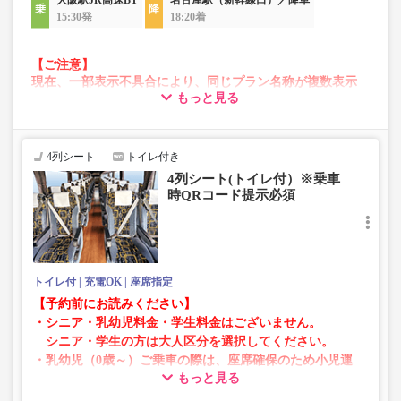
大阪駅JR高速BT
名古屋駅（新幹線口）／降車
・増便や車両整備等の都合により、予告なく車両・シート
15:30発
18:20着
仕様が変更となる場合がございます。あらかじめご了承く
ださい。
【ご注意】
現在、一部表示不具合により、同じプラン名称が複数表示
もっと見る
される場合がございます。
その場合、予約操作途中でエラーが発生する可能性がござ
います。
お手数をおかけいたしますが、エラー表示が出た場合は、
4列シート
トイレ付き
異なる画像のプランからご予約いただきますようお願いい
4列シート(トイレ付）※乗車
たします。
時QRコード提示必須
トイレ付
充電OK
座席指定
【予約前にお読みください】
・シニア・乳幼児料金・学生料金はございません。
シニア・学生の方は大人区分を選択してください。
・乳幼児（0歳～）ご乗車の際は、座席確保のため小児運
もっと見る
賃での乗車券が必要です。
乳幼児の方は小児区分を選択してください。