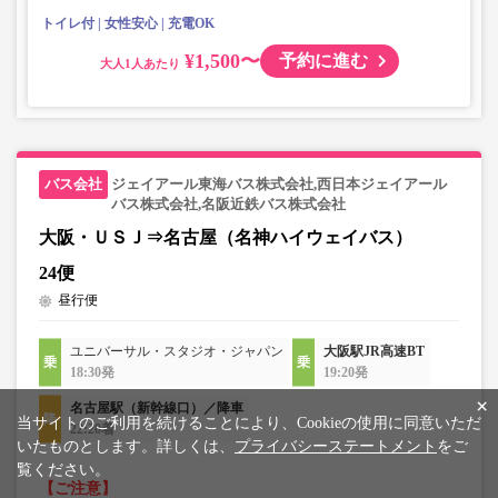
ないもの
トイレ付
女性安心
充電OK
¥1,500〜
予約に進む
大人
ジェイアール東海バス株式会社,西日本ジェイアール
バス株式会社,名阪近鉄バス株式会社
大阪・ＵＳＪ⇒名古屋（名神ハイウェイバス）
24便
昼行便
ユニバーサル・スタジオ・ジャパン
大阪駅JR高速BT
18:30発
19:20発
×
名古屋駅（新幹線口）／降車
当サイトのご利用を続けることにより、Cookieの使用に同意いただ
22:20着
いたものとします。詳しくは、
プライバシーステートメント
をご
覧ください。
【ご注意】