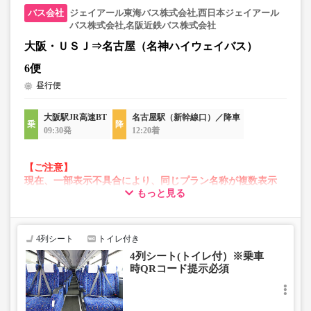
・一部取り扱いのない停留所がある場合がございます。
ジェイアール東海バス株式会社,西日本ジェイアール
バス株式会社,名阪近鉄バス株式会社
大阪・ＵＳＪ⇒名古屋（名神ハイウェイバス）
6便
昼行便
大阪駅JR高速BT
名古屋駅（新幹線口）／降車
09:30発
12:20着
【ご注意】
現在、一部表示不具合により、同じプラン名称が複数表示
もっと見る
される場合がございます。
その場合、予約操作途中でエラーが発生する可能性がござ
います。
お手数をおかけいたしますが、エラー表示が出た場合は、
4列シート
トイレ付き
異なる画像のプランからご予約いただきますようお願いい
4列シート(トイレ付）※乗車
たします。
時QRコード提示必須