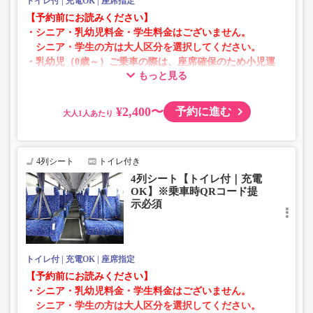
トイレ付
充電OK
座席指定
【予約前にお読みください】
・シニア・乳幼児料金・学生料金はございません。
シニア・学生の方は大人区分を選択してください。
・乳幼児（0歳～）ご乗車の際は、座席確保のため小児運
もっと見る
賃での乗車券が必要です。
乳幼児の方は小児区分を選択してください。
¥2,400〜
予約に進む
大人
・AM1時～5時の間はシステムメンテナンスの為ご予約が
承れません。
・在庫の状況はリアルタイムの表示ではございません。
4列シート
トイレ付き
※売り切れの場合でも残数が表示される場合がありま
4列シート【トイレ付｜充電
す。
OK】※乗車時QRコード提
・販売日・便ごとに随時価格が変動いたします。購入時に
示必須
販売価格をご確認の上でご予約をお願いいたします。
・一部取り扱いのない停留所がある場合がございます。
トイレ付
充電OK
座席指定
【予約前にお読みください】
・シニア・乳幼児料金・学生料金はございません。
シニア・学生の方は大人区分を選択してください。