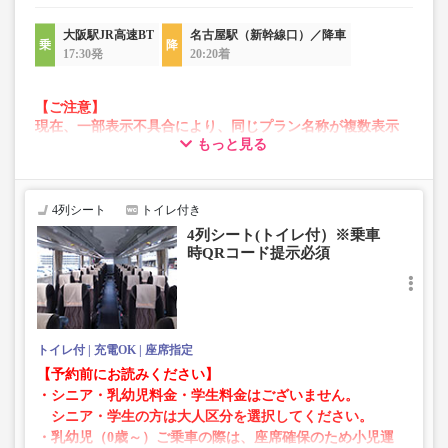
大阪駅JR高速BT
名古屋駅（新幹線口）／降車
17:30発
20:20着
【ご注意】
現在、一部表示不具合により、同じプラン名称が複数表示
もっと見る
される場合がございます。
その場合、予約操作途中でエラーが発生する可能性がござ
います。
お手数をおかけいたしますが、エラー表示が出た場合は、
4列シート
トイレ付き
異なる画像のプランからご予約いただきますようお願いい
4列シート(トイレ付）※乗車
たします。
時QRコード提示必須
トイレ付
充電OK
座席指定
【予約前にお読みください】
・シニア・乳幼児料金・学生料金はございません。
シニア・学生の方は大人区分を選択してください。
・乳幼児（0歳～）ご乗車の際は、座席確保のため小児運