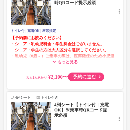
時QRコード提示必須
トイレ付
充電OK
座席指定
【予約前にお読みください】
・シニア・乳幼児料金・学生料金はございません。
シニア・学生の方は大人区分を選択してください。
・乳幼児（0歳～）ご乗車の際は、座席確保のため小児運
もっと見る
賃での乗車券が必要です。
乳幼児の方は小児区分を選択してください。
¥2,100〜
予約に進む
大人
・AM1時～5時の間はシステムメンテナンスの為ご予約が
承れません。
・在庫の状況はリアルタイムの表示ではございません。
4列シート
トイレ付き
※売り切れの場合でも残数が表示される場合がありま
4列シート【トイレ付｜充電
す。
OK】※乗車時QRコード提
・販売日・便ごとに随時価格が変動いたします。購入時に
示必須
販売価格をご確認の上でご予約をお願いいたします。
・一部取り扱いのない停留所がある場合がございます。