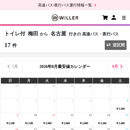
高速バス/夜行バス運行情報一覧
トイレ付
梅田
名古屋
から
行きの
高速バス・夜行バス
17
件
逆区間
7月
2026年8月最安値カレンダー
9月
日
月
火
水
木
金
土
26
27
28
29
30
31
1
2
3
4
5
6
7
8
￥3,100
9
10
11
12
13
14
15
￥2,500
￥2,500
￥2,000
￥2,000
￥2,000
￥2,500
￥2,400
16
17
18
19
20
21
22