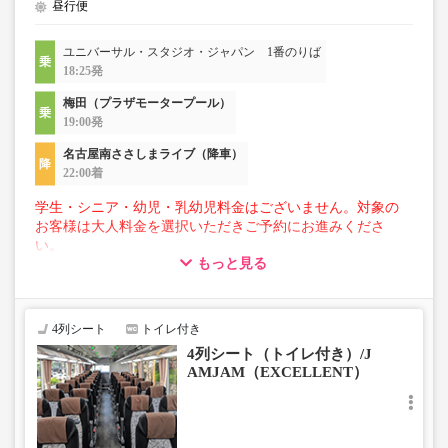
昼行便
・充電設備は車両により異なり、USBタイプまたはコンセ
ントタイプでのご用意となります。
ユニバーサル・スタジオ・ジャパン 1番のりば
18:25発
・増便や車両整備等の都合により、予告なく車両・シート
仕様が変更となる場合がございます。あらかじめご了承く
梅田（プラザモータープール）
ださい。
19:00発
名古屋南ささしまライブ（降車）
22:00着
学生・シニア・幼児・乳幼児料金はございません。対象の
お客様は大人料金を選択いただきご予約にお進みくださ
い。
もっと見る
【荷物について】
■トランクにてお預かりできる荷物
・3辺合計160cm以内、かつ10kg以下のものをおひとり様1
4列シート
トイレ付き
点
4列シート（トイレ付き）/J
■お預かりできない荷物（貴重品以外は車内持ち込みも不
AMJAM（EXCELLENT）
可）
楽器・自転車（折りたたみ含む）・ボード等の大きな荷
物、壊れ物、危険物、貴重品、ペット、
上記「トランクにてお預かりできる荷物」の条件を満たさ