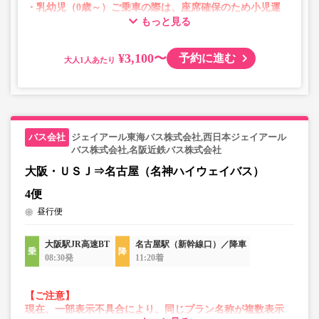
・乳幼児（0歳～）ご乗車の際は、座席確保のため小児運
もっと見る
賃での乗車券が必要です。
乳幼児の方は小児区分を選択してください。
¥3,100〜
予約に進む
大人
・AM1時～5時の間はシステムメンテナンスの為ご予約が
承れません。
・在庫の状況はリアルタイムの表示ではございません。
※売り切れの場合でも残数が表示される場合がありま
す。
ジェイアール東海バス株式会社,西日本ジェイアール
・販売日・便ごとに随時価格が変動いたします。購入時に
バス株式会社,名阪近鉄バス株式会社
販売価格をご確認の上でご予約をお願いいたします。
大阪・ＵＳＪ⇒名古屋（名神ハイウェイバス）
・一部取り扱いのない停留所がある場合がございます。
4便
昼行便
大阪駅JR高速BT
名古屋駅（新幹線口）／降車
08:30発
11:20着
【ご注意】
現在、一部表示不具合により、同じプラン名称が複数表示