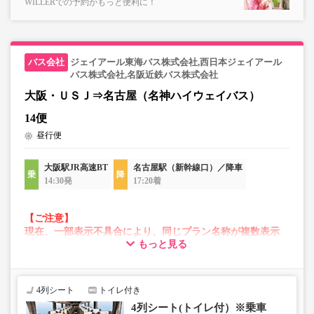
WILLERでの予約がもっと便利に！
す。
・販売日・便ごとに随時価格が変動いたします。購入時に
販売価格をご確認の上でご予約をお願いいたします。
・一部取り扱いのない停留所がある場合がございます。
ジェイアール東海バス株式会社,西日本ジェイアール
バス株式会社,名阪近鉄バス株式会社
大阪・ＵＳＪ⇒名古屋（名神ハイウェイバス）
14便
昼行便
大阪駅JR高速BT
名古屋駅（新幹線口）／降車
14:30発
17:20着
【ご注意】
現在、一部表示不具合により、同じプラン名称が複数表示
もっと見る
される場合がございます。
その場合、予約操作途中でエラーが発生する可能性がござ
います。
お手数をおかけいたしますが、エラー表示が出た場合は、
4列シート
トイレ付き
異なる画像のプランからご予約いただきますようお願いい
4列シート(トイレ付）※乗車
たします。