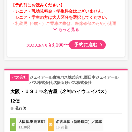
【予約前にお読みください】
・シニア・乳幼児料金・学生料金はございません。
シニア・学生の方は大人区分を選択してください。
・乳幼児（0歳～）ご乗車の際は、座席確保のため小児運
もっと見る
賃での乗車券が必要です。
乳幼児の方は小児区分を選択してください。
¥3,100〜
予約に進む
大人
・AM1時～5時の間はシステムメンテナンスの為ご予約が
承れません。
・在庫の状況はリアルタイムの表示ではございません。
※売り切れの場合でも残数が表示される場合がありま
す。
ジェイアール東海バス株式会社,西日本ジェイアール
・販売日・便ごとに随時価格が変動いたします。購入時に
バス株式会社,名阪近鉄バス株式会社
販売価格をご確認の上でご予約をお願いいたします。
大阪・ＵＳＪ⇒名古屋（名神ハイウェイバス）
・一部取り扱いのない停留所がある場合がございます。
12便
昼行便
大阪駅JR高速BT
名古屋駅（新幹線口）／降車
13:30発
16:20着