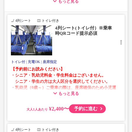
もっと見る
される場合がございます。
その場合、予約操作途中でエラーが発生する可能性がござ
います。
お手数をおかけいたしますが、エラー表示が出た場合は、
4列シート
トイレ付き
異なる画像のプランからご予約いただきますようお願いい
4列シート(トイレ付）※乗車
たします。
時QRコード提示必須
トイレ付
充電OK
座席指定
【予約前にお読みください】
・シニア・乳幼児料金・学生料金はございません。
シニア・学生の方は大人区分を選択してください。
・乳幼児（0歳～）ご乗車の際は、座席確保のため小児運
もっと見る
賃での乗車券が必要です。
乳幼児の方は小児区分を選択してください。
¥2,400〜
予約に進む
大人
・AM1時～5時の間はシステムメンテナンスの為ご予約が
承れません。
・在庫の状況はリアルタイムの表示ではございません。
4列シート
トイレ付き
※売り切れの場合でも残数が表示される場合がありま