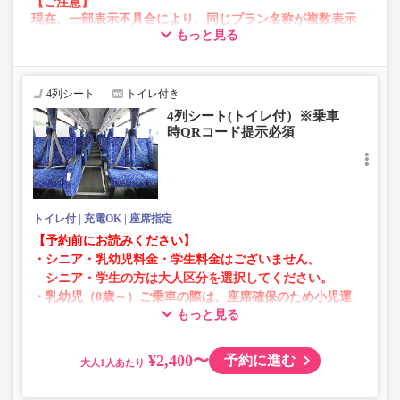
【ご注意】
現在、一部表示不具合により、同じプラン名称が複数表示
もっと見る
される場合がございます。
その場合、予約操作途中でエラーが発生する可能性がござ
います。
お手数をおかけいたしますが、エラー表示が出た場合は、
4列シート
トイレ付き
異なる画像のプランからご予約いただきますようお願いい
4列シート(トイレ付）※乗車
たします。
時QRコード提示必須
トイレ付
充電OK
座席指定
【予約前にお読みください】
・シニア・乳幼児料金・学生料金はございません。
シニア・学生の方は大人区分を選択してください。
・乳幼児（0歳～）ご乗車の際は、座席確保のため小児運
もっと見る
賃での乗車券が必要です。
乳幼児の方は小児区分を選択してください。
¥2,400〜
予約に進む
大人
・AM1時～5時の間はシステムメンテナンスの為ご予約が
承れません。