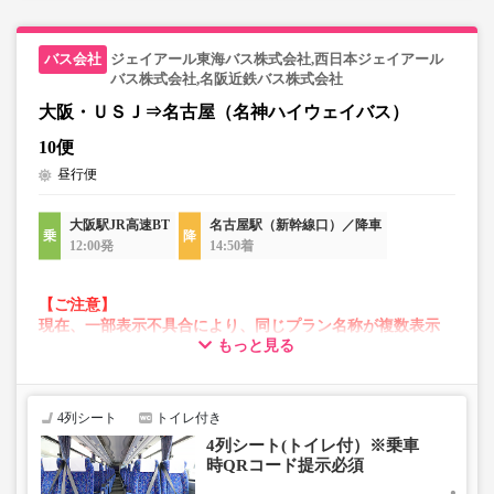
販売価格をご確認の上でご予約をお願いいたします。
・一部取り扱いのない停留所がある場合がございます。
ジェイアール東海バス株式会社,西日本ジェイアール
バス株式会社,名阪近鉄バス株式会社
大阪・ＵＳＪ⇒名古屋（名神ハイウェイバス）
10便
昼行便
大阪駅JR高速BT
名古屋駅（新幹線口）／降車
12:00発
14:50着
【ご注意】
現在、一部表示不具合により、同じプラン名称が複数表示
もっと見る
される場合がございます。
その場合、予約操作途中でエラーが発生する可能性がござ
います。
お手数をおかけいたしますが、エラー表示が出た場合は、
4列シート
トイレ付き
異なる画像のプランからご予約いただきますようお願いい
4列シート(トイレ付）※乗車
たします。
時QRコード提示必須