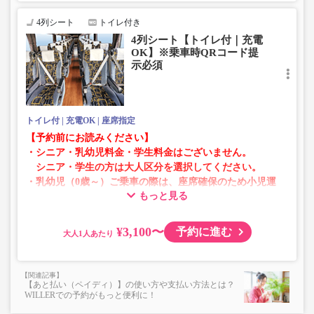
・在庫の状況はリアルタイムの表示ではございません。
4列シート
トイレ付き
※売り切れの場合でも残数が表示される場合がありま
4列シート【トイレ付｜充電
す。
OK】※乗車時QRコード提
・販売日・便ごとに随時価格が変動いたします。購入時に
示必須
販売価格をご確認の上でご予約をお願いいたします。
・一部取り扱いのない停留所がある場合がございます。
トイレ付
充電OK
座席指定
【予約前にお読みください】
・シニア・乳幼児料金・学生料金はございません。
シニア・学生の方は大人区分を選択してください。
・乳幼児（0歳～）ご乗車の際は、座席確保のため小児運
もっと見る
賃での乗車券が必要です。
乳幼児の方は小児区分を選択してください。
¥3,100〜
予約に進む
大人
・AM1時～5時の間はシステムメンテナンスの為ご予約が
承れません。
・在庫の状況はリアルタイムの表示ではございません。
【あと払い（ペイディ）】の使い方や支払い方法とは？
※売り切れの場合でも残数が表示される場合がありま
WILLERでの予約がもっと便利に！
す。