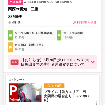
WILLER EXPRESS/STAR EXPRESS
関西⇒愛知・三重
SS709便
昼行便
時刻表を見る
リーベルホテル（JR桜島駅前）
ＷＢＴ大阪梅田
12:45発
13:30発
名古屋駅（則武1丁目）
16:35着
【お知らせ】6月30日(火) 10:00～ WBT大
重要
阪梅田までの歩行者道路変更について
4列シート
プレミア割引
プライム【前方エリア｜男
女隣席の場合あり｜スマホO
K】