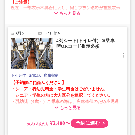
【ご注意】
現在、一部表示不具合により、同じプラン名称が複数表示
もっと見る
される場合がございます。
その場合、予約操作途中でエラーが発生する可能性がござ
います。
お手数をおかけいたしますが、エラー表示が出た場合は、
4列シート
トイレ付き
異なる画像のプランからご予約いただきますようお願いい
4列シート(トイレ付）※乗車
たします。
時QRコード提示必須
トイレ付
充電OK
座席指定
【予約前にお読みください】
・シニア・乳幼児料金・学生料金はございません。
シニア・学生の方は大人区分を選択してください。
・乳幼児（0歳～）ご乗車の際は、座席確保のため小児運
もっと見る
賃での乗車券が必要です。
乳幼児の方は小児区分を選択してください。
¥2,400〜
予約に進む
大人
・AM1時～5時の間はシステムメンテナンスの為ご予約が
承れません。