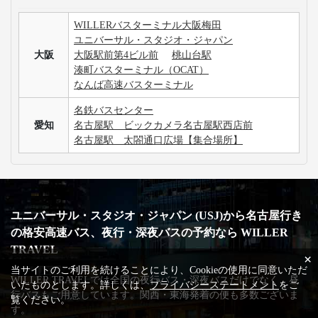
WILLERバスターミナル大阪梅田
ユニバーサル・スタジオ・ジャパン
大阪
大阪駅前第4ビル前
桃山台駅
湊町バスターミナル（OCAT）
なんば高速バスターミナル
名鉄バスセンター
愛知
名古屋駅 ビックカメラ名古屋駅西店前
名古屋駅 太閤通口広場【集合場所】
ユニバーサル・スタジオ・ジャパン (USJ)から名古屋行き
の格安高速バス、夜行・深夜バスの予約なら WILLER
TRAVEL
×
当サイトのご利用を続けることにより、Cookieの使用に同意いただ
WILLER TRAVELでは全国の夜行バス・深夜バスだけでなく、昼
いたものとします。詳しくは、
プライバシーステートメント
をご
行バスもご用意しています。関西・東海発着の便も多数ございま
覧ください。
す。