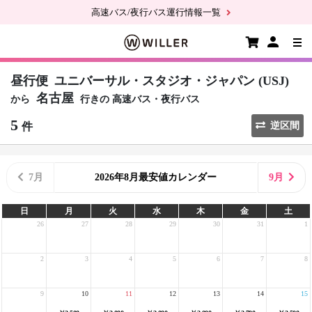
高速バス/夜行バス運行情報一覧
昼行便
ユニバーサル・スタジオ・ジャパン (USJ)
名古屋
から
行きの
高速バス・夜行バス
5
件
逆区間
7月
2026年8月最安値カレンダー
9月
日
月
火
水
木
金
土
26
27
28
29
30
31
1
2
3
4
5
6
7
8
9
10
11
12
13
14
15