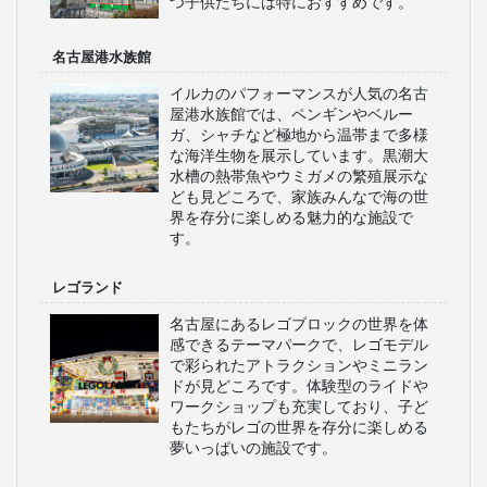
つ子供たちには特におすすめです。
名古屋港水族館
イルカのパフォーマンスが人気の名古
屋港水族館では、ペンギンやベルー
ガ、シャチなど極地から温帯まで多様
な海洋生物を展示しています。黒潮大
水槽の熱帯魚やウミガメの繁殖展示な
ども見どころで、家族みんなで海の世
界を存分に楽しめる魅力的な施設で
す。
レゴランド
名古屋にあるレゴブロックの世界を体
感できるテーマパークで、レゴモデル
で彩られたアトラクションやミニラン
ドが見どころです。体験型のライドや
ワークショップも充実しており、子ど
もたちがレゴの世界を存分に楽しめる
夢いっぱいの施設です。