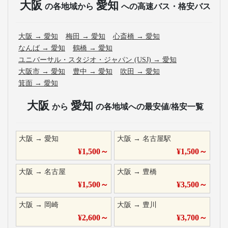
大阪
愛知
の各地域から
への高速バス・格安バス
大阪
→
愛知
梅田
→
愛知
心斎橋
→
愛知
なんば
→
愛知
鶴橋
→
愛知
ユニバーサル・スタジオ・ジャパン (USJ)
→
愛知
大阪市
→
愛知
豊中
→
愛知
吹田
→
愛知
箕面
→
愛知
大阪
愛知
から
の各地域への最安値/格安一覧
大阪
→
愛知
大阪
→
名古屋駅
¥
1,500
～
¥
1,500
～
大阪
→
名古屋
大阪
→
豊橋
¥
1,500
～
¥
3,500
～
大阪
→
岡崎
大阪
→
豊川
¥
2,600
～
¥
3,700
～