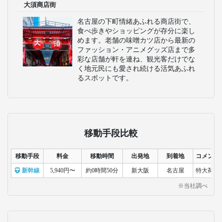
大須商店街
名古屋の下町情緒あふれる商店街で、
食べ歩きやショッピングが存分に楽し
めます。老舗の味噌カツ店から最新の
ファッション・アニメグッズ店まで多
彩な店舗が軒を連ね、観光客だけでな
く地元民にも愛され続ける活気あふれ
るスポットです。
移動手段比較
移動手段
料金
移動時間
出発地
到着地
コメント
新幹線
5,940円〜
約0時間50分
新大阪
名古屋
特大荷物
※当社調べ