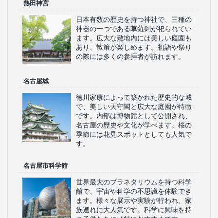
熱田神宮
日本有数の歴史を持つ神社で、三種の
神器の一つである草薙剣が祀られてい
ます。広大な敷地内には美しい庭園も
あり、散策が楽しめます。初詣や祭り
の際には多くの参拝者が訪れます。
名古屋城
徳川家康によって築かれた歴史的な城
で、美しい天守閣と広大な庭園が特徴
です。内部は博物館として公開され、
名古屋の歴史や文化が学べます。桜の
季節には花見スポットとしても人気で
す。
名古屋市科学館
世界最大のプラネタリウムを持つ科学
館で、宇宙や科学の不思議を体験でき
ます。様々な展示や実験が行われ、家
族連れに大人気です。科学に興味を持