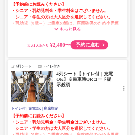
【予約前にお読みください】
・シニア・乳幼児料金・学生料金はございません。
シニア・学生の方は大人区分を選択してください。
・乳幼児（0歳～）ご乗車の際は、座席確保のため小児運
もっと見る
賃での乗車券が必要です。
乳幼児の方は小児区分を選択してください。
¥2,400〜
予約に進む
大人
・AM1時～5時の間はシステムメンテナンスの為ご予約が
承れません。
・在庫の状況はリアルタイムの表示ではございません。
4列シート
トイレ付き
※売り切れの場合でも残数が表示される場合がありま
4列シート【トイレ付｜充電
す。
OK】※乗車時QRコード提
・販売日・便ごとに随時価格が変動いたします。購入時に
示必須
販売価格をご確認の上でご予約をお願いいたします。
・一部取り扱いのない停留所がある場合がございます。
トイレ付
充電OK
座席指定
【予約前にお読みください】
・シニア・乳幼児料金・学生料金はございません。
シニア・学生の方は大人区分を選択してください。
・乳幼児（0歳～）ご乗車の際は、座席確保のため小児運