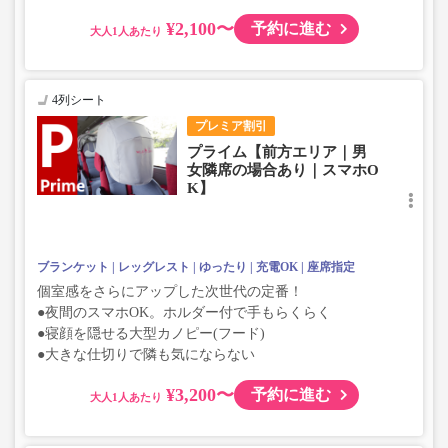
¥2,100〜
予約に進む
大人
4列シート
プレミア割引
プライム【前方エリア｜男
女隣席の場合あり｜スマホO
K】
ブランケット
レッグレスト
ゆったり
充電OK
座席指定
個室感をさらにアップした次世代の定番！
●夜間のスマホOK。ホルダー付で手もらくらく
●寝顔を隠せる大型カノピー(フード)
●大きな仕切りで隣も気にならない
¥3,200〜
予約に進む
大人