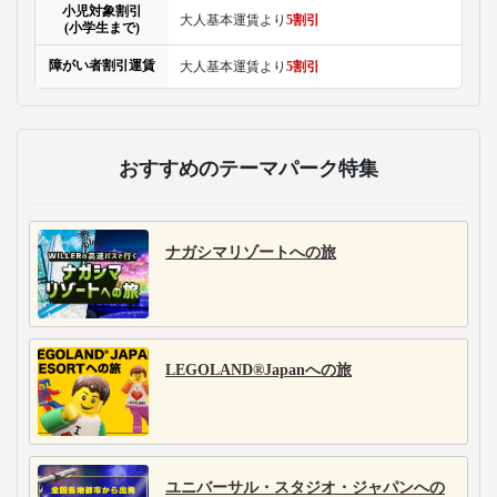
小児対象割引
大人基本運賃より
5割引
(小学生まで)
障がい者割引運賃
大人基本運賃より
5割引
おすすめのテーマパーク特集
ナガシマリゾートへの旅
LEGOLAND®Japanへの旅
ユニバーサル・スタジオ・ジャパンへの