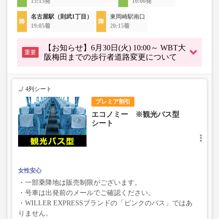
15:15発
16:00発
名古屋駅（則武1丁目）
東岡崎駅南口
19:05着
20:15着
【お知らせ】6月30日(火) 10:00～ WBT大
重要
阪梅田までの歩行者道路変更について
4列シート
プレミア割引
エコノミー ※観光バス型
シート
女性安心
・一部乗降地は販売制限がございます。
・号車は出発前のメールでご確認ください。
・WILLER EXPRESSブランドの「ピンクのバス」ではあ
りません。