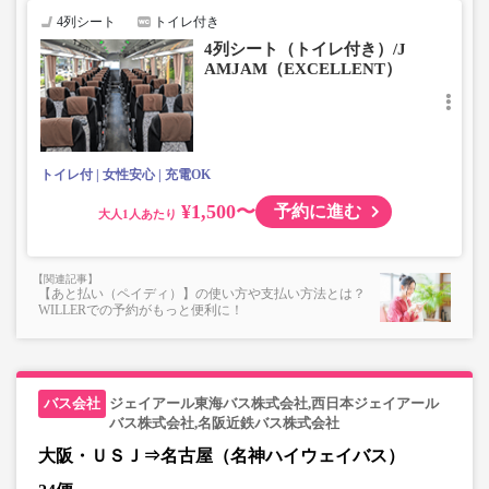
・3辺合計160cm以内、かつ10kg以下のものをおひとり様1
4列シート
トイレ付き
点
4列シート（トイレ付き）/J
■お預かりできない荷物（貴重品以外は車内持ち込みも不
AMJAM（EXCELLENT）
可）
楽器・自転車（折りたたみ含む）・ボード等の大きな荷
物、壊れ物、危険物、貴重品、ペット、
上記「トランクにてお預かりできる荷物」の条件を満たさ
ないもの
トイレ付
女性安心
充電OK
¥1,500〜
予約に進む
大人
【あと払い（ペイディ）】の使い方や支払い方法とは？
WILLERでの予約がもっと便利に！
ジェイアール東海バス株式会社,西日本ジェイアール
バス株式会社,名阪近鉄バス株式会社
大阪・ＵＳＪ⇒名古屋（名神ハイウェイバス）