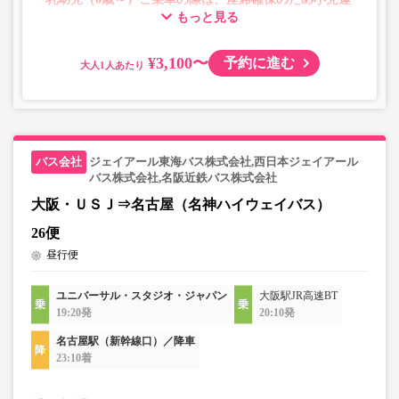
もっと見る
賃での乗車券が必要です。
乳幼児の方は小児区分を選択してください。
¥3,100〜
予約に進む
大人
・AM1時～5時の間はシステムメンテナンスの為ご予約が
承れません。
・在庫の状況はリアルタイムの表示ではございません。
※売り切れの場合でも残数が表示される場合がありま
す。
ジェイアール東海バス株式会社,西日本ジェイアール
・販売日・便ごとに随時価格が変動いたします。購入時に
バス株式会社,名阪近鉄バス株式会社
販売価格をご確認の上でご予約をお願いいたします。
大阪・ＵＳＪ⇒名古屋（名神ハイウェイバス）
・一部取り扱いのない停留所がある場合がございます。
26便
昼行便
・充電設備は車両により異なり、USBタイプまたはコンセ
ントタイプでのご用意となります。
ユニバーサル・スタジオ・ジャパン
大阪駅JR高速BT
・増便や車両整備等の都合により、予告なく車両・シート
19:20発
20:10発
仕様が変更となる場合がございます。あらかじめご了承く
ださい。
名古屋駅（新幹線口）／降車
23:10着