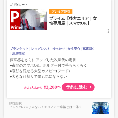
4列シート
プレミア割引
プライム【後方エリア｜女
性専用席｜スマホOK】
ブランケット
レッグレスト
ゆったり
女性安心
充電OK
座席指定
個室感をさらにアップした次世代の定番！
●夜間のスマホOK。ホルダー付で手もらくらく
●寝顔を隠せる大型カノピー(フード)
●大きな仕切りで隣も気にならない
¥3,200〜
予約に進む
大人
ピンクのバスじゃない！エコノミー車輌とは一体？