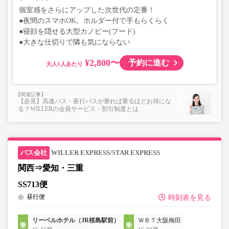
個室感をさらにアップした次世代の定番！
●夜間のスマホOK。ホルダー付で手もらくらく
●寝顔を隠せる大型カノピー(フード)
●大きな仕切りで隣も気にならない
¥2,800〜
予約に進む
大人
【必見】高速バス・夜行バスが乗れば乗るほどお得にな
る？WILLERの会員サービス・割引制度とは
WILLER EXPRESS/STAR EXPRESS
関西⇒愛知・三重
SS713便
昼行便
時刻表を見る
リーベルホテル（JR桜島駅前）
ＷＢＴ大阪梅田