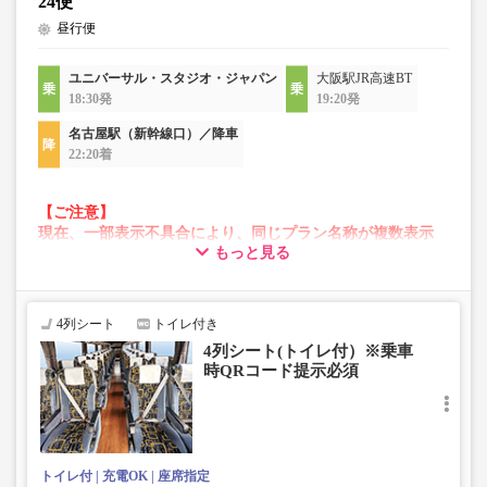
24便
昼行便
ユニバーサル・スタジオ・ジャパン
大阪駅JR高速BT
18:30発
19:20発
名古屋駅（新幹線口）／降車
22:20着
【ご注意】
現在、一部表示不具合により、同じプラン名称が複数表示
もっと見る
される場合がございます。
その場合、予約操作途中でエラーが発生する可能性がござ
います。
お手数をおかけいたしますが、エラー表示が出た場合は、
4列シート
トイレ付き
異なる画像のプランからご予約いただきますようお願いい
4列シート(トイレ付）※乗車
たします。
時QRコード提示必須
トイレ付
充電OK
座席指定