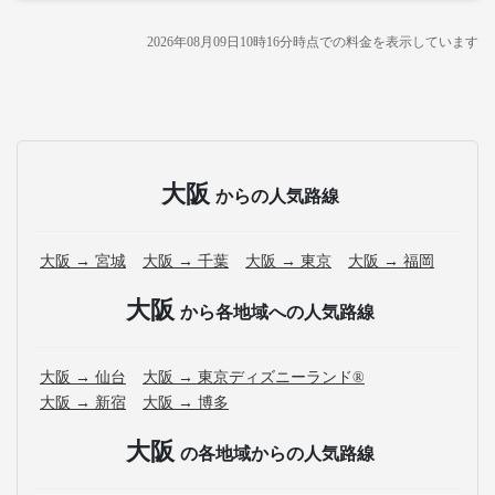
・販売日・便ごとに随時価格が変動いたします。購入時に
販売価格をご確認の上でご予約をお願いいたします。
2026年08月09日10時16分
時点での料金を表示しています
・一部取り扱いのない停留所がある場合がございます。
・充電設備は車両により異なり、USBタイプまたはコンセ
ントタイプでのご用意となります。
・増便や車両整備等の都合により、予告なく車両・シート
仕様が変更となる場合がございます。あらかじめご了承く
大阪
からの人気路線
ださい。
大阪 → 宮城
大阪 → 千葉
大阪 → 東京
大阪 → 福岡
大阪
から各地域への人気路線
大阪 → 仙台
大阪 → 東京ディズニーランド®
大阪 → 新宿
大阪 → 博多
大阪
の各地域からの人気路線