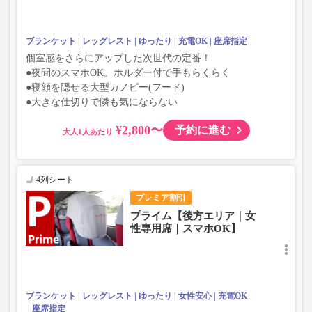
ブランケット
レッグレスト
ゆったり
充電OK
座席指定
個室感をさらにアップした次世代の定番！
●夜間のスマホOK。ホルダー付で手もらくらく
●寝顔を隠せる大型カノピー(フード)
●大きな仕切りで隣も気にならない
¥2,800〜
予約に進む
大人
4列シート
プレミア割引
プライム【後方エリア｜女
性専用席｜スマホOK】
ブランケット
レッグレスト
ゆったり
女性安心
充電OK
座席指定