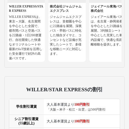
WILLER EXPRESS/STA
株式会社ジャムジャム
ジェイアール東海バス
R EXPRESS
エクスプレス
株式会社
WILLER EXPRESSは、
ジャムジャムエクスプ
ジェイアール東海バス
東京～大阪、名古屋間
レスは、首都圏を中心
は、名古屋・静岡発着
を中心とした全国で、
に22路線を展開。深夜
を中心とした21路線を
都市間バスと空港バス
バス・早朝バスに特化
展開。3列独立シートを
を22路線・1日200便運
した独自ダイヤと、コ
中心とした充実した車
行。自社開発した快適
ンセントなど設備が充
内設備で、快適な長距
なオリジナルシートや
実したシートで、多様
離移動を提供します。
最新のIoT技術を活用し
な移動ニーズに対応し
た安全運行で好評の高
ます。
速バスです。
WILLER/STAR EXPRESSの割引
大人基本運賃より
100円割引
学生割引運賃
「大阪～米子・松江・出雲」は500円割引
シニア割引運賃
大人基本運賃より
100円割引
(55歳以上)