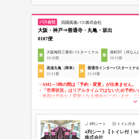
四国高速バス株式会社
大阪・神戸⇒善通寺・丸亀・坂出
0107便
大阪梅田三番街バスターミナル
湊町BT（JRなん
18:50発
19:15発
高速丸亀（降車）
善通寺インターバスターミナ
23:11着
23:18着
・AM2～5時の間は「予約・変更」が出来ません。
・「空席状況」はリアルタイムではないため予約い
・車両は予告なく変更となる場合がございます。こ
すので、あらかじめご了承ください。
4列シート
トイレ付き
4列シート【トイレ付｜Wi
株式会社