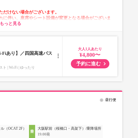
ただけない場合がございます。
れに伴い、座席やシート設備が変更となる場合がございま
もっと見る
大人
-Fiあり】／四国高速バス
¥4,800〜
予約に進む
スト
Wi-Fi
ゆったり
昼行便
（OCAT 2F）
大阪駅前（桜橋口・高架下）/乗降場所
19:00発