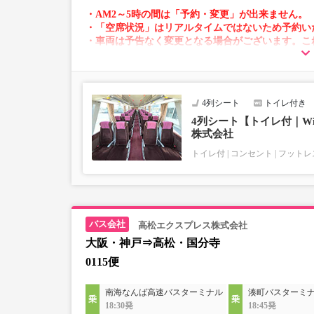
・AM2～5時の間は「予約・変更」が出来ません。
・「空席状況」はリアルタイムではないため予約い
・車両は予告なく変更となる場合がございます。こ
すので、あらかじめご了承ください。
4列シート
トイレ付き
4列シート【トイレ付｜Wi
株式会社
トイレ付
コンセント
フットレ
高松エクスプレス株式会社
大阪・神戸⇒高松・国分寺
0115便
南海なんば高速バスターミナル
湊町バスターミナル
18:30発
18:45発