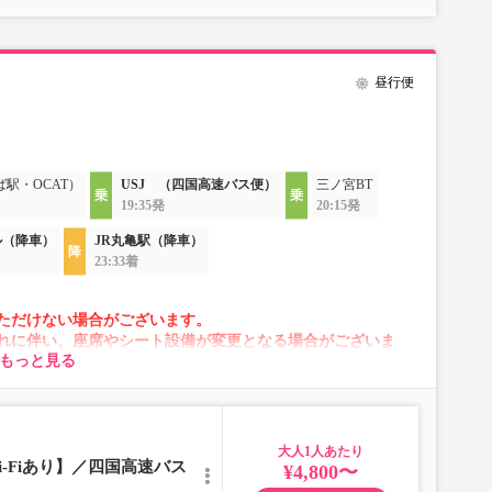
昼行便
ば駅・OCAT）
USJ （四国高速バス便）
三ノ宮BT
19:35発
20:15発
ル（降車）
JR丸亀駅（降車）
23:33着
ただけない場合がございます。
れに伴い、座席やシート設備が変更となる場合がございま
もっと見る
大人
-Fiあり】／四国高速バス
¥4,800〜