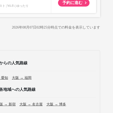
予約に進む
スト
Wi-Fi
ゆったり
2026年08月07日02時25分
時点での料金を表示しています
からの人気路線
 愛知
大阪 → 福岡
各地域への人気路線
阪 → 新宿
大阪 → 名古屋
大阪 → 博多