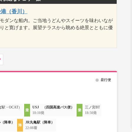
松港（香川）
モダンな船内。ご当地うどんやスイーツを味わいなが
りと寛げます。展望テラスから眺める絶景とともに優
昼行便
ば駅・OCAT）
USJ （四国高速バス便）
三ノ宮BT
18:10発
18:50発
ル（降車）
JR丸亀駅（降車）
22:08着