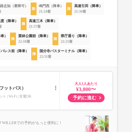
路志知（乗降可）
鳴門西（降車）
高速引田（降車）
発
21:24着
21:34着
志度（降車）
高速三木（降車）
着
21:57着
降車）
栗林公園前（降車）
県庁通り（降車）
22:18着
22:21着
アパレス前（降車）
国分寺バスターミナル（降車）
22:51着
大人
／フットバス）
¥3,800〜
ント
Wi-Fi
充電OK
予約に進む
WILLERでの予約がもっと便利に！