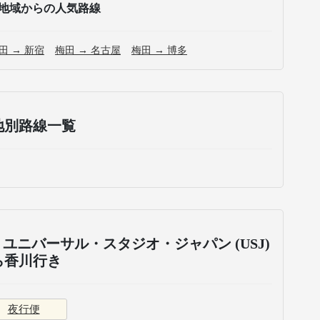
地域からの人気路線
田 → 新宿
梅田 → 名古屋
梅田 → 博多
地別路線一覧
ユニバーサル・スタジオ・ジャパン (USJ)
ら香川行き
夜行便