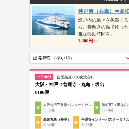
神戸港（兵庫）⇒高
瀬戸内の島々を象徴する
ら、畳敷きの席でゆった
雅な移動時間を。
1,800
円～
四国高速バス株式会社
大阪・神戸⇒善通寺・丸亀・坂出
0106便
大阪梅田三番街バスターミナル
湊町BT（JRなん
17:30発
17:50発
高速丸亀（降車）
善通寺インターバスターミナ
21:46着
21:53着