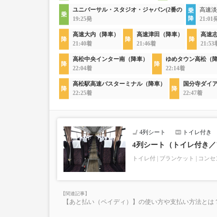
ユニバーサル・スタジオ・ジャパン(2番の
高速淡
19:25発
21:01
高速大内（降車）
高速津田（降車）
高速
21:40着
21:46着
21:53
高松中央インター南（降車）
ゆめタウン高松（
22:04着
22:14着
高松駅高速バスターミナル（降車）
国分寺ダイ
22:25着
22:47着
4列シート
トイレ付き
4列シート（トイレ付き
トイレ付
ブランケット
コンセ
【あと払い（ペイディ）】の使い方や支払い方法とは？