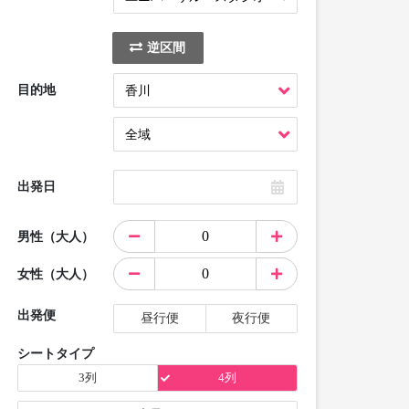
逆区間
目的地
出発日
男性（大人）
女性（大人）
出発便
昼行便
夜行便
シートタイプ
3列
4列