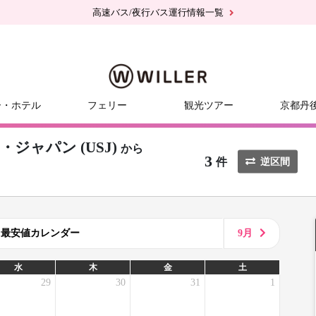
高速バス/夜行バス運行情報一覧
ー・ホテル
フェリー
観光ツアー
京都丹
ャパン (USJ)
から
3
件
逆区間
8月最安値カレンダー
9月
水
木
金
土
29
30
31
1