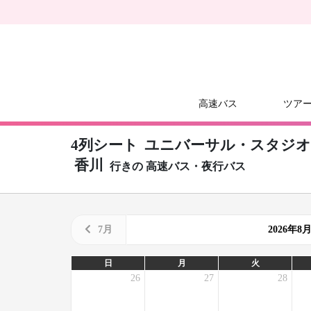
高速バス
ツア
4列シート
ユニバーサル・スタジオ・ジ
香川
行きの
高速バス・夜行バス
7月
2026年
日
月
火
26
27
28