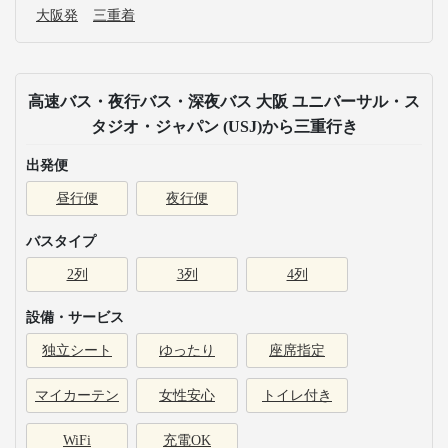
大阪発
三重着
高速バス・夜行バス・深夜バス 大阪 ユニバーサル・ス
タジオ・ジャパン (USJ)から三重行き
出発便
昼行便
夜行便
バスタイプ
2列
3列
4列
設備・サービス
独立シート
ゆったり
座席指定
マイカーテン
女性安心
トイレ付き
WiFi
充電OK