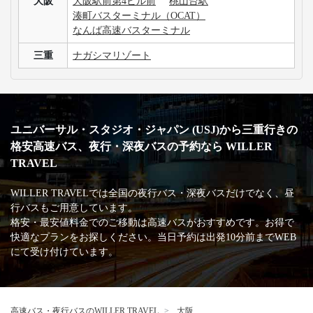
大阪
大阪駅前第4ビル前
桃山台駅
湊町バスターミナル（OCAT）
なんば高速バスターミナル
三重
ナガシマリゾート
ユニバーサル・スタジオ・ジャパン (USJ)から三重行きの
格安高速バス、夜行・深夜バスの予約なら WILLER
TRAVEL
WILLER TRAVELでは全国の夜行バス・深夜バスだけでなく、昼
行バスもご用意しています。
格安・最安値料金でのご移動は高速バスがおすすめです。お得で
快適なプランをお探しください。当日予約は出発10分前までWEB
にて受け付けています。
高速バス・夜行バスのWILLER TRAVEL
大阪