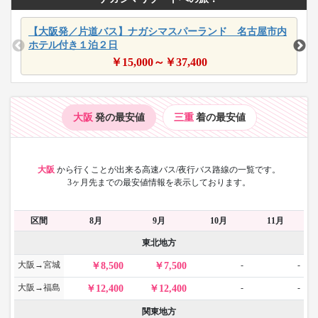
【大阪発／片道バス】ナガシマスパーランド 名古屋市内
ホテル付き１泊２日
￥
15,000
～￥
37,400
大阪
発の最安値
三重
着の最安値
大阪
から
行くことが出来る高速バス/夜行バス路線の一覧です。
3ヶ月先までの最安値情報を表示しております。
区間
8月
9月
10月
11月
東北地方
大阪→宮城
-
-
8,500
7,500
大阪→福島
-
-
12,400
12,400
関東地方