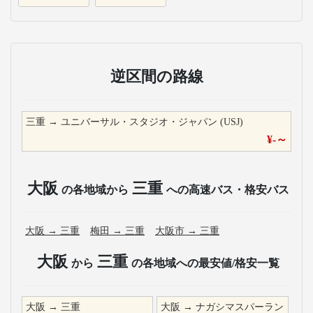
逆区間の路線
三重
→
ユニバーサル・スタジオ・ジャパン (USJ)
¥
-
～
大阪
三重
の各地域から
への高速バス・格安バス
大阪
→
三重
梅田
→
三重
大阪市
→
三重
大阪
三重
から
の各地域への最安値/格安一覧
大阪
→
三重
大阪
→
ナガシマスパーラン