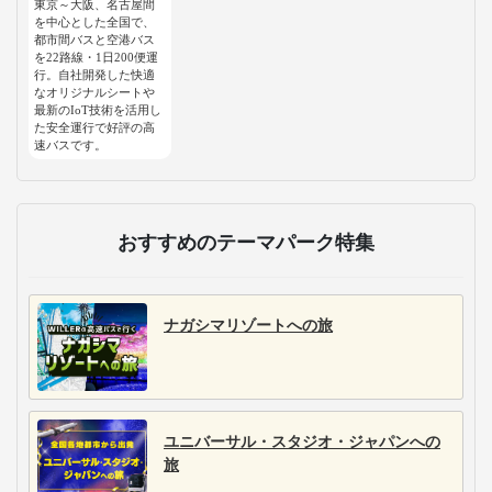
東京～大阪、名古屋間
を中心とした全国で、
都市間バスと空港バス
を22路線・1日200便運
行。自社開発した快適
なオリジナルシートや
最新のIoT技術を活用し
た安全運行で好評の高
速バスです。
おすすめのテーマパーク特集
ナガシマリゾートへの旅
ユニバーサル・スタジオ・ジャパンへの
旅