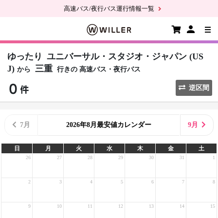
高速バス/夜行バス運行情報一覧
ゆったり
ユニバーサル・スタジオ・ジャパン (US
J)
三重
から
行きの
高速バス・夜行バス
逆区間
7月
2026年8月最安値カレンダー
9月
日
月
火
水
木
金
土
26
27
28
29
30
31
1
2
3
4
5
6
7
8
9
10
11
12
13
14
15