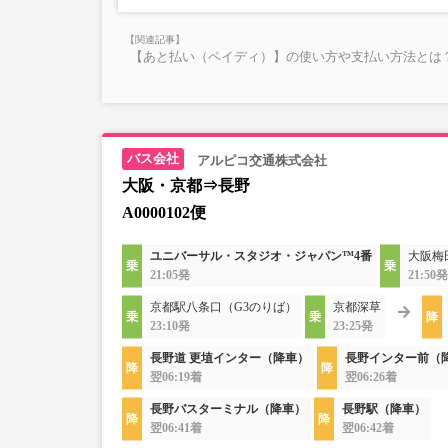
【あと払い（ペイディ）】の使い方や支払い方法とは？
アルピコ交通株式会社
大阪・京都⇒長野
A0000102便
ユニバーサル・スタジオ・ジャパン™4番
大阪梅
21:05発
21:50発
京都駅八条口（G3のりば）
京都深草
23:10発
23:25発
長野道 更埴インター（降車）
長野インター前（
翌06:19着
翌06:26着
長野バスターミナル（降車）
長野駅（降車）
翌06:41着
翌06:42着