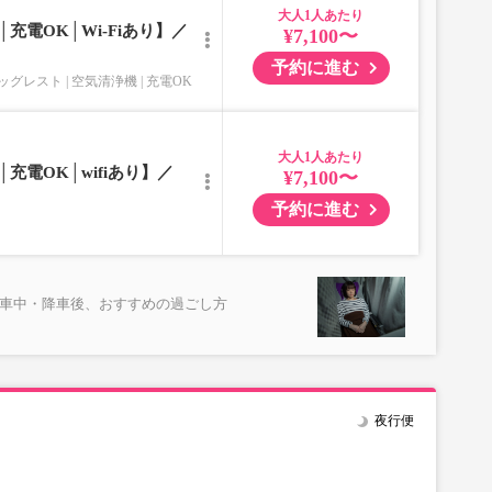
大人
充電OK│Wi-Fiあり】／
¥7,100〜
予約に進む
ッグレスト
空気清浄機
充電OK
大人
充電OK│wifiあり】／
¥7,100〜
予約に進む
乗車中・降車後、おすすめの過ごし方
夜行便