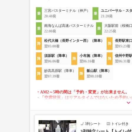
三宮バスターミナル（神戸）
ユニバーサル・ス
20:40発
21:20発
南海なんば高速バスターミナル
大阪駅前（桜橋口
22:00発
22:25発
松代大橋（長野インター西）（降車）
長野駅東口
翌05:08着
翌05:23着
須坂駅（降車）
小布施（降車）
信州中野
翌06:06着
翌06:16着
翌06:31着
妙高高原駅（降車）
飯山駅（降車）
翌07:39着
翌08:10着
・AM2～5時の間は「予約・変更」が出来ません。
・「空席状況」はリアルタイムではないため予約い
・変動運賃採用路線のため購入のタイミングで運賃
・車両は予告なく変更となる場合がございます。こ
すので、あらかじめご了承ください。
3列シート
トイレ付き
【ご注意下さい！スキー板、スノーボードは、お積
スキー板・スノーボード等大型荷物は、トランク及
3列独立シート【トイレ付｜