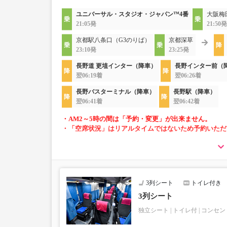
ユニバーサル・スタジオ・ジャパン™4番
大阪梅
21:05発
21:50発
京都駅八条口（G3のりば）
京都深草
23:10発
23:25発
長野道 更埴インター（降車）
長野インター前（
翌06:19着
翌06:26着
長野バスターミナル（降車）
長野駅（降車）
翌06:41着
翌06:42着
・AM2～5時の間は「予約・変更」が出来ません。
・「空席状況」はリアルタイムではないため予約いただ
・小人運賃は大人運賃の半額
・3列シートで快適
・車内トイレ付きで長時間の移動でも安心※車両に
・車内フリーWi-Fiあり
3列シート
トイレ付き
・車内は常時換気し、清掃・除菌を徹底。
・コンセント付き※異なる設備の車両で運行する場
3列シート
・ブランケットについては、現在貸し出しサービス
独立シート
トイレ付
コンセン
・カーテンはA席とB席の間、B席とC席の間（C席