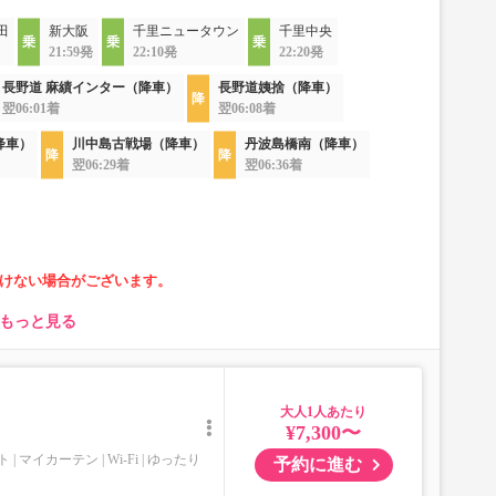
田
新大阪
千里ニュータウン
千里中央
21:59発
22:10発
22:20発
長野道 麻績インター（降車）
長野道姨捨（降車）
翌06:01着
翌06:08着
降車）
川中島古戦場（降車）
丹波島橋南（降車）
翌06:29着
翌06:36着
けない場合がございます。
もっと見る
より異なります
大人
合があります。
¥7,300〜
を停止しております。
ト
マイカーテン
Wi-Fi
ゆったり
予約に進む
より）に設置がございます。