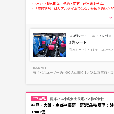
・AM2～5時の間は「予約・変更」が出来ません。
・「空席状況」はリアルタイムではないため予約いただ
・小人運賃は大人運賃の半額
・3列シートで快適
・車内トイレ付きで長時間の移動でも安心※車両に
・車内フリーWi-Fiあり
3列シート
トイレ付き
・車内は常時換気し、清掃・除菌を徹底。
・コンセント付き※異なる設備の車両で運行する場
3列シート
・ブランケットについては、現在貸し出しサービス
独立シート
トイレ付
コンセン
・カーテンはA席とB席の間、B席とC席の間（C席
夜行バスユーザー約4,000人に聞く！バスに乗車前・
南海バス株式会社,長電バス株式会社
神戸・大阪・京都⇒長野・野沢温泉(夏季：妙
37001便