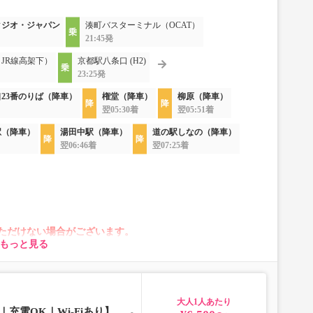
タジオ・ジャパン
湊町バスターミナル（OCAT）
21:45発
JR線高架下）
京都駅八条口 (H2)
23:25発
23番のりば（降車）
権堂（降車）
柳原（降車）
翌05:30着
翌05:51着
駅（降車）
湯田中駅（降車）
道の駅しなの（降車）
翌06:46着
翌07:25着
ただけない場合がございます。
もっと見る
が変動する場合がございます。
れに伴い、座席やシート設備が変更となる場合がございま
み込み出来ません。】
大人
び車内持ち込みもお受けできません。
充電OK｜Wi-Fiあり】