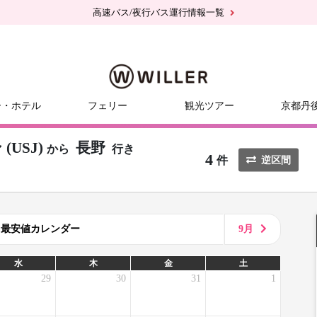
高速バス/夜行バス運行情報一覧
ー・ホテル
フェリー
観光ツアー
京都丹
USJ)
長野
から
行き
4
件
逆区間
8月最安値カレンダー
9月
水
木
金
土
29
30
31
1