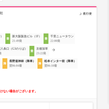
社
夜行便
街）
新大阪阪急ビル（1F）
千里ニュータウン
21:49発
22:00発
八条口（G3のりば）
京都深草
発
23:22発
）
長野道神林（降車）
松本インター前（降車）
翌06:04着
翌06:10着
けない場合がございます。