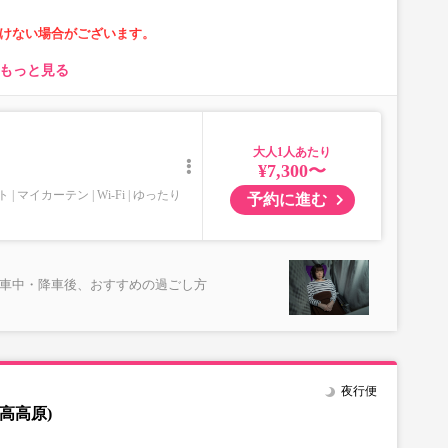
けない場合がございます。
もっと見る
より異なります
大人
合があります。
¥7,300〜
を停止しております。
ト
マイカーテン
Wi-Fi
ゆったり
予約に進む
より）に設置がございます。
乗車中・降車後、おすすめの過ごし方
夜行便
高高原)