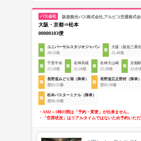
阪急観光バス株式会社,アルピコ交通株式会
大阪・京都⇒松本
00000103便
ユニバーサルスタジオジャパン
大阪（阪急三番
20:55発
21:40発
千里中央
名神高槻
名神大山崎
京都駅
22:10発
22:28発
22:38発
23:05
長野道みどり湖（降車）
長野道広丘野村（降車
翌05:55着
翌05:58着
松本バスターミナル（降車）
翌06:20着
・AM2～5時の間は「予約・変更」が出来ません。
・「空席状況」はリアルタイムではないため予約いただ