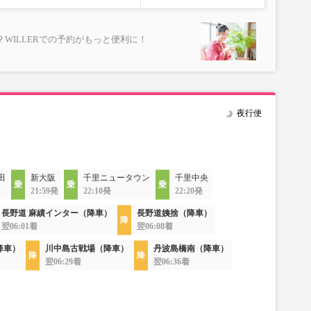
WILLERでの予約がもっと便利に！
夜行便
田
新大阪
千里ニュータウン
千里中央
21:59発
22:10発
22:20発
長野道 麻績インター（降車）
長野道姨捨（降車）
翌06:01着
翌06:08着
降車）
川中島古戦場（降車）
丹波島橋南（降車）
翌06:29着
翌06:36着