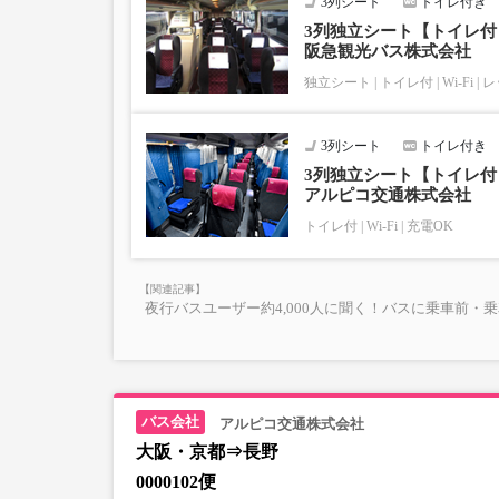
3列シート
トイレ付き
3列独立シート【トイレ付│
阪急観光バス株式会社
独立シート
トイレ付
Wi-Fi
レ
3列シート
トイレ付き
3列独立シート【トイレ付│
アルピコ交通株式会社
トイレ付
Wi-Fi
充電OK
夜行バスユーザー約4,000人に聞く！バスに乗車前・
アルピコ交通株式会社
大阪・京都⇒長野
0000102便