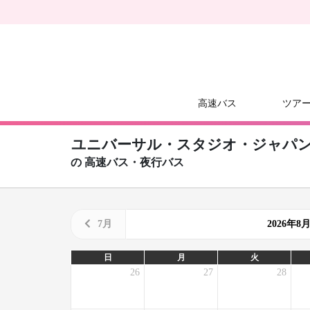
高速バス
ツア
ユニバーサル・スタジオ・ジャパン (
の
高速バス・夜行バス
7月
2026年
日
月
火
26
27
28