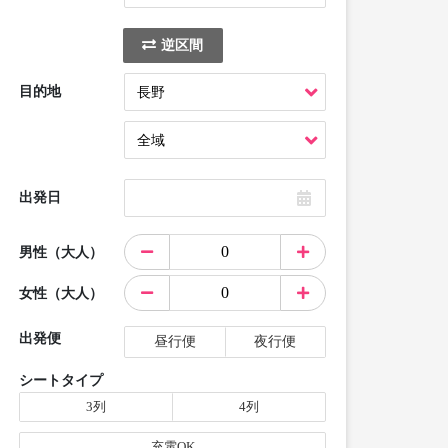
逆区間
目的地
出発日
男性（大人）
女性（大人）
出発便
昼行便
夜行便
シートタイプ
3列
4列
充電OK