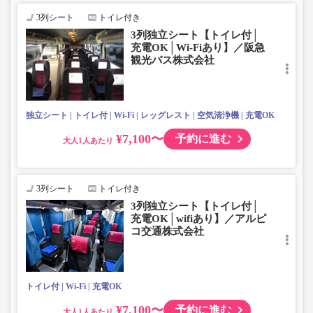
3列シート
トイレ付き
3列独立シート【トイレ付│
充電OK│Wi-Fiあり】／阪急
観光バス株式会社
独立シート
トイレ付
Wi-Fi
レッグレスト
空気清浄機
充電OK
¥7,100〜
予約に進む
大人
3列シート
トイレ付き
3列独立シート【トイレ付│
充電OK│wifiあり】／アルピ
コ交通株式会社
トイレ付
Wi-Fi
充電OK
¥7,100〜
予約に進む
大人