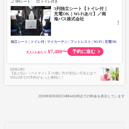
3列シート
トイレ付き
3列独立シート【トイレ付｜
充電OK｜Wi-Fiあり】／南
海バス株式会社
独立シート
トイレ付
マイカーテン
フットレスト
Wi-Fi
充電OK
¥7,400〜
予約に進む
大人
【あと払い（ペイディ）】の使い方や支払い方法とは？
WILLERでの予約がもっと便利に！
2026年08月08日16時44分
時点での料金を表示しています