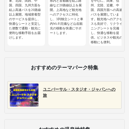
東、北陸、関西、中
県内と首都圏を結ぶ路
を中心に、関東、信
国、四国、九州方面を
線など20路線以上を展
州、北陸、近畿、中
結ぶ高速バスを20路線
開。上高地など観光地
国、四国方面への高速
以上展開。地域密着型
へのアクセスに特化
バスを展開していま
のサービスを提供し、
し、3列独立シートと車
す。観光地へのアクセ
快適なシートと安定し
内Wi-Fi完備など山岳観
スも良好で、リクライ
た便数で通勤・観光に
光の移動を快適にサポ
ニングシートを完備
便利な移動手段をお届
ートします。
し、快適な移動を提
けします。
供。ビジネスや観光の
移動にも便利。
おすすめのテーマパーク特集
ユニバーサル・スタジオ・ジャパンへの
旅