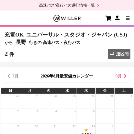
高速バス/夜行バス運行情報一覧
充電OK
ユニバーサル・スタジオ・ジャパン (USJ)
長野
から
行きの
高速バス・夜行バス
2
件
逆区間
7月
2026年8月最安値カレンダー
9月
日
月
火
水
木
金
土
26
27
28
29
30
31
1
2
3
4
5
6
7
8
9
10
11
12
13
14
15