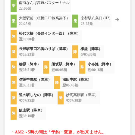
南海なんば高速バスターミナル
22:00発
大阪駅前（桜橋口JR線高架下）
京都駅八条口 (H2)
22:25発
23:25発
松代大橋（長野インター西）（降車）
翌05:08着
長野駅東口23番のりば（降車）
権堂（降車）
翌05:23着
翌05:30着
柳原（降車）
須坂駅（降車）
小布施（降車）
翌05:51着
翌06:06着
翌06:16着
信州中野駅（降車）
湯田中駅（降車）
翌06:31着
翌06:46着
道の駅しなの（降車）
妙高高原駅（降車）
翌07:25着
翌07:39着
飯山駅（降車）
翌08:10着
・AM2～5時の間は「予約・変更」が出来ません。