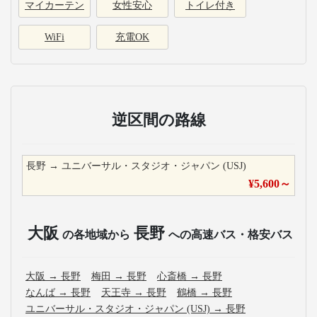
マイカーテン
女性安心
トイレ付き
WiFi
充電OK
逆区間の路線
長野
→
ユニバーサル・スタジオ・ジャパン (USJ)
¥
5,600
～
大阪
長野
の各地域から
への高速バス・格安バス
大阪
→
長野
梅田
→
長野
心斎橋
→
長野
なんば
→
長野
天王寺
→
長野
鶴橋
→
長野
ユニバーサル・スタジオ・ジャパン (USJ)
→
長野