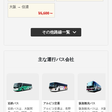
大阪
→
信濃
¥
6,600
～
その他路線一覧
主な運行バス会社
近鉄バス
アルピコ交通
阪急観光バス
近鉄バスは、大阪関
アルピコ交通は、長野
阪急観光バスは、大阪