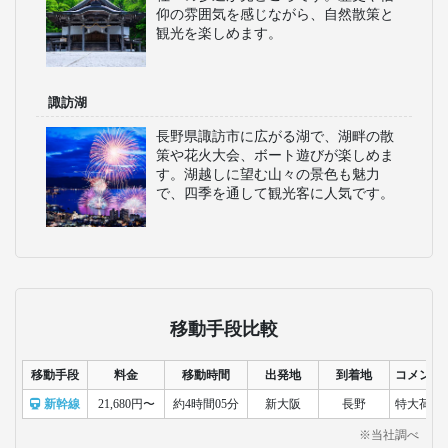
仰の雰囲気を感じながら、自然散策と
観光を楽しめます。
諏訪湖
長野県諏訪市に広がる湖で、湖畔の散
策や花火大会、ボート遊びが楽しめま
す。湖越しに望む山々の景色も魅力
で、四季を通して観光客に人気です。
移動手段比較
移動手段
料金
移動時間
出発地
到着地
コメント
新幹線
21,680円〜
約4時間05分
新大阪
長野
特大荷物
※当社調べ