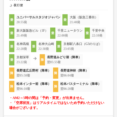
夜行便
ユニバーサルスタジオジャパン
大阪（阪急三番街）
20:55発
21:40発
新大阪阪急ビル（1F）
千里ニュータウン
千里中央
21:49発
22:00発
22:10発
名神高槻
名神大山崎
京都駅八条口（G3のりば）
22:28発
22:38発
23:05発
京都深草
長野道みどり湖（降車）
23:22発
翌05:55着
長野道広丘野村（降車）
長野道神林（降車）
翌05:58着
翌06:04着
松本インター前（降車）
松本バスターミナル（降車）
翌06:10着
翌06:20着
・AM2～5時の間は「予約・変更」が出来ません。
・「空席状況」はリアルタイムではないため予約いただけない
場合がございます。