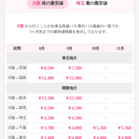
大阪
発の最安値
埼玉
着の最安値
大阪
から
行くことが出来る高速バス/夜行バス路線の一覧です。
3ヶ月先までの最安値情報を表示しております。
区間
8月
9月
10月
11月
東北地方
大阪→宮城
-
-
8,500
7,500
大阪→福島
-
-
12,400
12,400
関東地方
大阪→栃木
-
-
13,300
13,300
大阪→群馬
-
-
4,500
4,500
大阪→埼玉
-
-
4,500
4,500
大阪→千葉
3,700
4,000
5,360
5,360
大阪→東京
3,400
4,000
4,800
4,800