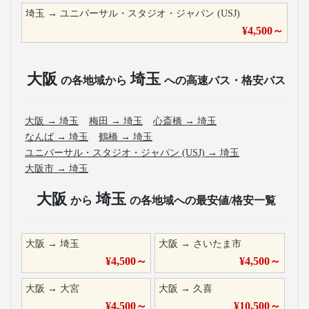
埼玉
→
ユニバーサル・スタジオ・ジャパン (USJ)
¥
4,500
～
大阪
埼玉
の各地域から
への高速バス・格安バス
大阪
→
埼玉
梅田
→
埼玉
心斎橋
→
埼玉
なんば
→
埼玉
鶴橋
→
埼玉
ユニバーサル・スタジオ・ジャパン (USJ)
→
埼玉
大阪市
→
埼玉
大阪
埼玉
から
の各地域への最安値/格安一覧
大阪
→
埼玉
大阪
→
さいたま市
¥
4,500
～
¥
4,500
～
大阪
→
大宮
大阪
→
久喜
¥
4,500
～
¥
10,500
～