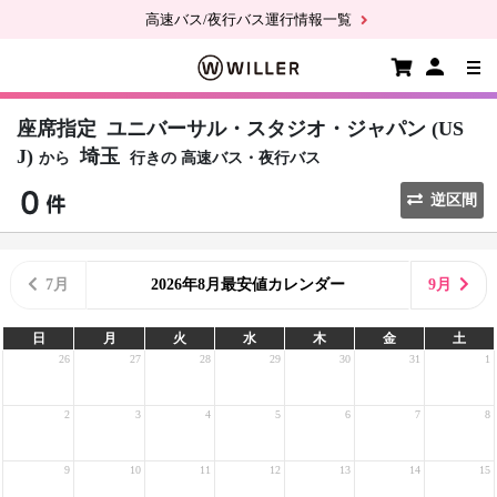
高速バス/夜行バス運行情報一覧
座席指定
ユニバーサル・スタジオ・ジャパン (US
J)
埼玉
から
行きの
高速バス・夜行バス
逆区間
7月
2026年8月最安値カレンダー
9月
日
月
火
水
木
金
土
26
27
28
29
30
31
1
2
3
4
5
6
7
8
9
10
11
12
13
14
15