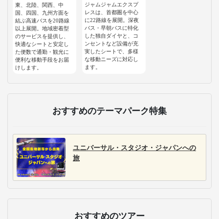
ジャムジャムエクスプ
東、北陸、関西、中
レスは、首都圏を中心
国、四国、九州方面を
に22路線を展開。深夜
結ぶ高速バスを20路線
バス・早朝バスに特化
以上展開。地域密着型
した独自ダイヤと、コ
のサービスを提供し、
ンセントなど設備が充
快適なシートと安定し
実したシートで、多様
た便数で通勤・観光に
な移動ニーズに対応し
便利な移動手段をお届
ます。
けします。
おすすめのテーマパーク特集
ユニバーサル・スタジオ・ジャパンへの
旅
おすすめのツアー