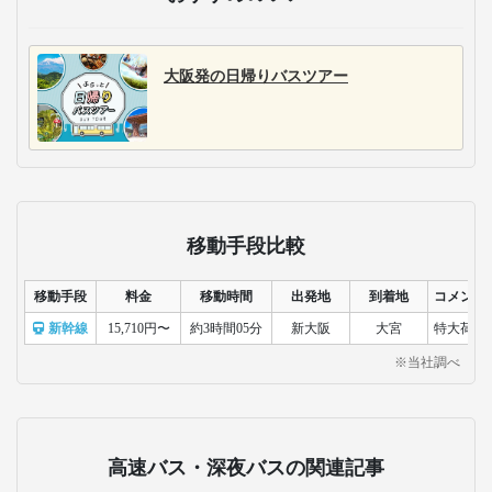
大阪発の日帰りバスツアー
移動手段比較
移動手段
料金
移動時間
出発地
到着地
コメント
新幹線
15,710円〜
約3時間05分
新大阪
大宮
特大荷物
※当社調べ
高速バス・深夜バスの関連記事