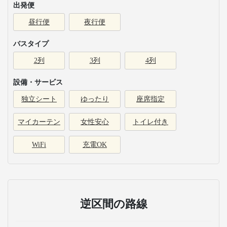
出発便
昼行便
夜行便
バスタイプ
2列
3列
4列
設備・サービス
独立シート
ゆったり
座席指定
マイカーテン
女性安心
トイレ付き
WiFi
充電OK
逆区間の路線