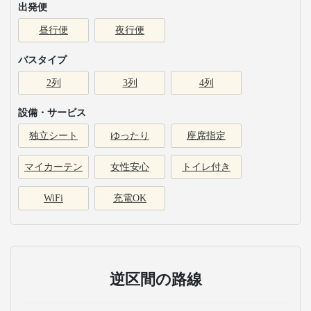
出発便
昼行便
夜行便
バスタイプ
2列
3列
4列
設備・サービス
独立シート
ゆったり
座席指定
マイカーテン
女性安心
トイレ付き
WiFi
充電OK
逆区間の路線