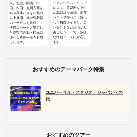
ジャムジャムエクスプ
東、北陸、関西、中
レスは、首都圏を中心
国、四国、九州方面を
に22路線を展開。深夜
結ぶ高速バスを20路線
バス・早朝バスに特化
以上展開。地域密着型
した独自ダイヤと、コ
のサービスを提供し、
ンセントなど設備が充
快適なシートと安定し
実したシートで、多様
た便数で通勤・観光に
な移動ニーズに対応し
便利な移動手段をお届
ます。
けします。
おすすめのテーマパーク特集
ユニバーサル・スタジオ・ジャパンへの
旅
おすすめのツアー