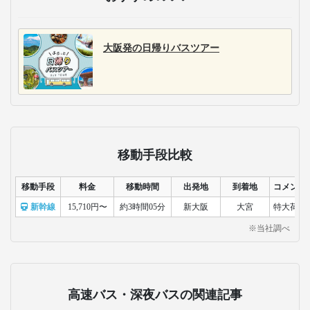
大阪発の日帰りバスツアー
移動手段比較
移動手段
料金
移動時間
出発地
到着地
コメント
新幹線
15,710円〜
約3時間05分
新大阪
大宮
特大荷物
※当社調べ
高速バス・深夜バスの関連記事