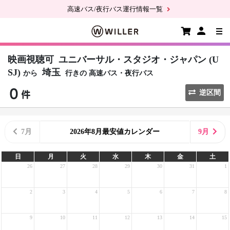
高速バス/夜行バス運行情報一覧
映画視聴可
ユニバーサル・スタジオ・ジャパン (U
SJ)
埼玉
から
行きの
高速バス・夜行バス
逆区間
7月
2026年8月最安値カレンダー
9月
日
月
火
水
木
金
土
26
27
28
29
30
31
1
2
3
4
5
6
7
8
9
10
11
12
13
14
15