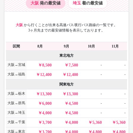
大阪
発の最安値
埼玉
着の最安値
大阪
から
行くことが出来る高速バス/夜行バス路線の一覧です。
3ヶ月先までの最安値情報を表示しております。
区間
8月
9月
10月
11月
東北地方
大阪→宮城
-
-
8,500
7,500
大阪→福島
-
-
12,400
12,400
関東地方
大阪→栃木
-
-
13,300
13,300
大阪→群馬
-
-
6,000
4,500
大阪→埼玉
-
-
4,000
4,500
大阪→千葉
3,700
4,000
5,360
5,360
大阪→東京
3,700
4,000
4,800
4,800