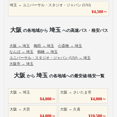
埼玉
→
ユニバーサル・スタジオ・ジャパン (USJ)
¥
4,500
～
大阪
埼玉
の各地域から
への高速バス・格安バス
大阪
→
埼玉
梅田
→
埼玉
心斎橋
→
埼玉
なんば
→
埼玉
鶴橋
→
埼玉
ユニバーサル・スタジオ・ジャパン (USJ)
→
埼玉
大阪市
→
埼玉
大阪
埼玉
から
の各地域への最安値/格安一覧
大阪
→
埼玉
大阪
→
さいたま市
¥
4,000
～
¥
4,000
～
大阪
→
大宮
大阪
→
久喜
¥
4,000
～
¥
10,500
～