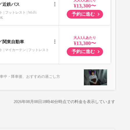
大人
)／近鉄バス
¥13,300〜
ト
フットレスト
Wi-Fi
予約に進む
OK
大人
)／関東自動車
¥13,300〜
ト
マイカーテン
フットレスト
予約に進む
乗車中・降車後、おすすめの過ごし方
2026年08月08日18時40分
時点での料金を表示しています