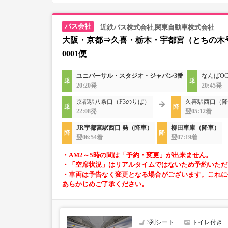
近鉄バス株式会社,関東自動車株式会社
大阪・京都⇒久喜・栃木・宇都宮（とちの木
0001便
ユニバーサル・スタジオ・ジャパン3番
なんばOC
20:20発
20:45発
京都駅八条口（F3のりば）
久喜駅西口（降
22:08発
翌05:12着
JR宇都宮駅西口 発（降車）
柳田車庫（降車）
翌06:54着
翌07:19着
・AM2～5時の間は「予約・変更」が出来ません。
・「空席状況」はリアルタイムではないため予約いただ
・車両は予告なく変更となる場合がございます。これに
あらかじめご了承ください。
3列シート
トイレ付き