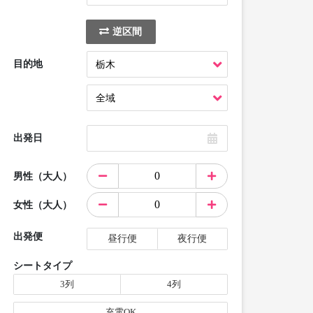
逆区間
目的地
出発日
男性（大人）
女性（大人）
出発便
昼行便
夜行便
シートタイプ
3列
4列
充電OK