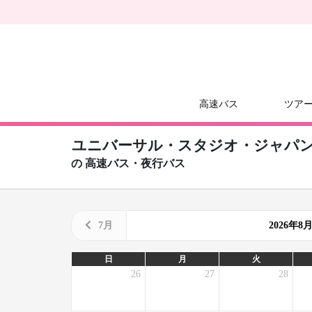
高速バス
ツア
ユニバーサル・スタジオ・ジャパン (
の
高速バス・夜行バス
7月
2026年
日
月
火
26
27
28