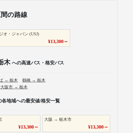
区間の路線
オ・ジャパン (USJ)
¥
13,300
～
栃木
への高速バス・格安バス
ば
→
栃木
鶴橋
→
栃木
大阪市
→
栃木
の各地域への最安値/格安一覧
宮
大阪
→
栃木市
¥
13,300
～
¥
13,300
～