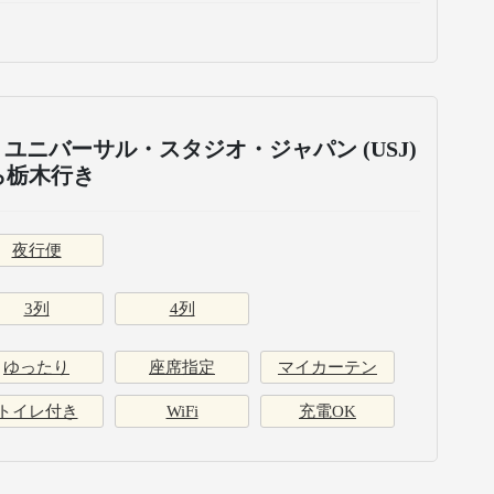
ユニバーサル・スタジオ・ジャパン (USJ)
ら栃木行き
夜行便
3列
4列
ゆったり
座席指定
マイカーテン
トイレ付き
WiFi
充電OK