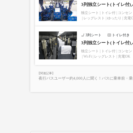
3列独立シート(トイレ付
独立シート
トイレ付
コンセン
レッグレスト
ゆったり
充電
3列シート
トイレ付き
3列独立シート(トイレ付
独立シート
トイレ付
コンセン
Wi-Fi
レッグレスト
充電OK
夜行バスユーザー約4,000人に聞く！バスに乗車前・