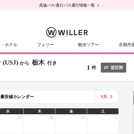
高速バス/夜行バス運行情報一覧
ー・ホテル
フェリー
観光ツアー
京都丹
USJ)
栃木
から
行き
1
件
逆区間
8月最安値カレンダー
9月
水
木
金
土
29
30
31
1