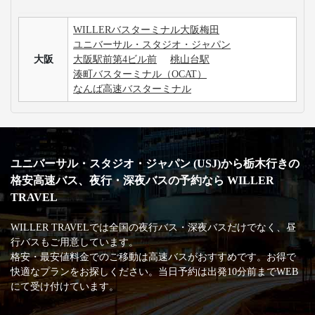
WILLERバスターミナル大阪梅田
ユニバーサル・スタジオ・ジャパン
大阪
大阪駅前第4ビル前
桃山台駅
湊町バスターミナル（OCAT）
なんば高速バスターミナル
ユニバーサル・スタジオ・ジャパン (USJ)から栃木行きの
格安高速バス、夜行・深夜バスの予約なら WILLER
TRAVEL
WILLER TRAVELでは全国の夜行バス・深夜バスだけでなく、昼
行バスもご用意しています。
格安・最安値料金でのご移動は高速バスがおすすめです。お得で
快適なプランをお探しください。当日予約は出発10分前までWEB
にて受け付けています。