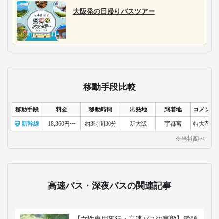
大阪発の日帰りバスツアー
移動手段比較
移動手段
料金
移動時間
出発地
到着地
コメント
新幹線
18,360円〜
約3時間30分
新大阪
宇都宮
特大荷物
※当社調べ
高速バス・深夜バスの関連記事
【女性専用夜行・高速バスの実態】種類