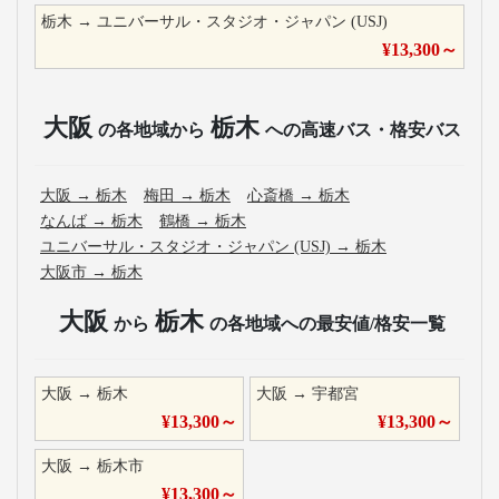
栃木
→
ユニバーサル・スタジオ・ジャパン (USJ)
¥
13,300
～
大阪
栃木
の各地域から
への高速バス・格安バス
大阪
→
栃木
梅田
→
栃木
心斎橋
→
栃木
なんば
→
栃木
鶴橋
→
栃木
ユニバーサル・スタジオ・ジャパン (USJ)
→
栃木
大阪市
→
栃木
大阪
栃木
から
の各地域への最安値/格安一覧
大阪
→
栃木
大阪
→
宇都宮
¥
13,300
～
¥
13,300
～
大阪
→
栃木市
¥
13,300
～