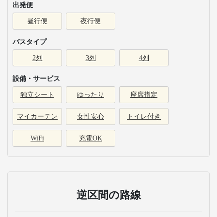
出発便
昼行便
夜行便
バスタイプ
2列
3列
4列
設備・サービス
独立シート
ゆったり
座席指定
マイカーテン
女性安心
トイレ付き
WiFi
充電OK
逆区間の路線