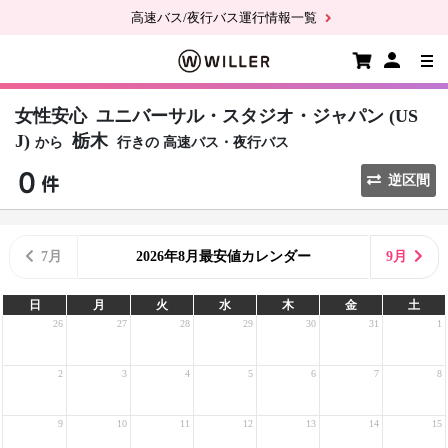
高速バス/夜行バス運行情報一覧
女性安心
ユニバーサル・スタジオ・ジャパン (US
J)
栃木
から
行きの
高速バス・夜行バス
逆区間
7月
2026年8月最安値カレンダー
9月
日
月
火
水
木
金
土
26
27
28
29
30
31
1
2
3
4
5
6
7
8
9
10
11
12
13
14
15