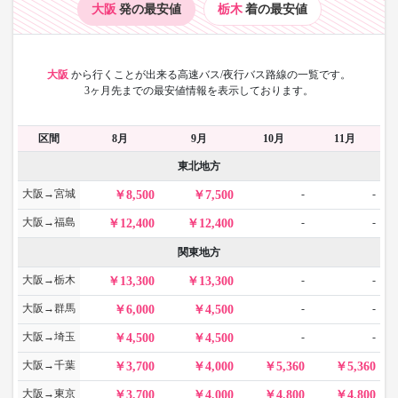
大阪
発の最安値
栃木
着の最安値
大阪
から
行くことが出来る高速バス/夜行バス路線の一覧です。
3ヶ月先までの最安値情報を表示しております。
区間
8月
9月
10月
11月
東北地方
大阪→宮城
-
-
8,500
7,500
大阪→福島
-
-
12,400
12,400
関東地方
大阪→栃木
-
-
13,300
13,300
大阪→群馬
-
-
6,000
4,500
大阪→埼玉
-
-
4,500
4,500
大阪→千葉
3,700
4,000
5,360
5,360
大阪→東京
3,700
4,000
4,800
4,800