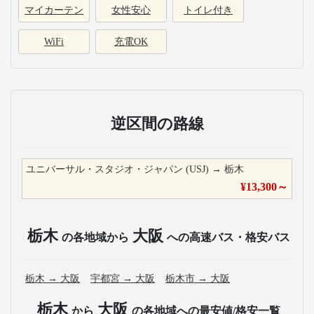
マイカーテン
女性安心
トイレ付き
WiFi
充電OK
逆区間の路線
ユニバーサル・スタジオ・ジャパン (USJ)
→
栃木
¥
13,300
～
栃木
大阪
の各地域から
への高速バス・格安バス
栃木
→
大阪
宇都宮
→
大阪
栃木市
→
大阪
栃木
大阪
から
の各地域への最安値/格安一覧