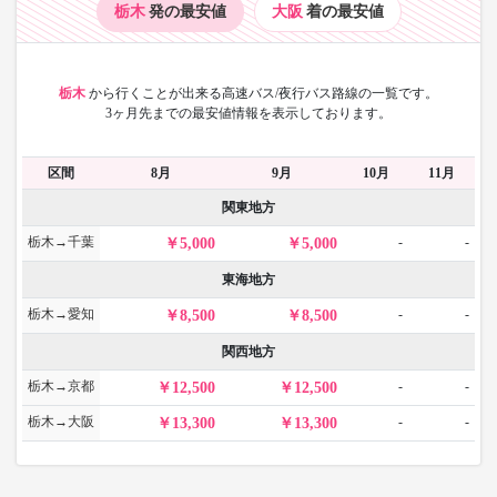
栃木
発の最安値
大阪
着の最安値
栃木
から
行くことが出来る高速バス/夜行バス路線の一覧です。
3ヶ月先までの最安値情報を表示しております。
区間
8月
9月
10月
11月
関東地方
栃木→千葉
-
-
5,000
5,000
東海地方
栃木→愛知
-
-
8,500
8,500
関西地方
栃木→京都
-
-
12,500
12,500
栃木→大阪
-
-
13,300
13,300