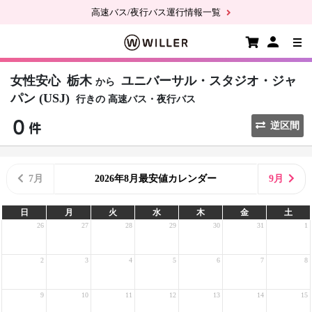
高速バス/夜行バス運行情報一覧
女性安心
栃木
ユニバーサル・スタジオ・ジャ
から
パン (USJ)
行きの
高速バス・夜行バス
逆区間
7月
2026年8月最安値カレンダー
9月
日
月
火
水
木
金
土
26
27
28
29
30
31
1
2
3
4
5
6
7
8
9
10
11
12
13
14
15