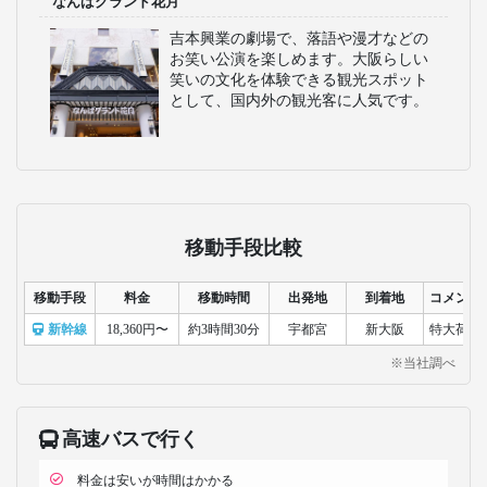
なんばグランド花月
吉本興業の劇場で、落語や漫才などの
お笑い公演を楽しめます。大阪らしい
笑いの文化を体験できる観光スポット
として、国内外の観光客に人気です。
移動手段比較
移動手段
料金
移動時間
出発地
到着地
コメント
新幹線
18,360円〜
約3時間30分
宇都宮
新大阪
特大荷物
※当社調べ
高速バスで行く
料金は安いが時間はかかる