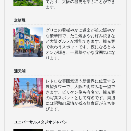
ており、大阪の歴史を学ぶことができ
ます。
道頓堀
グリコの看板やかに道楽が並ぶ賑やか
な繁華街で、たこ焼きやお好み焼きな
ど大阪グルメが堪能できます。観光客
で賑わうスポットです。夜になるとネ
オンが輝き、一層華やかな雰囲気にな
ります。
通天閣
レトロな雰囲気漂う新世界に位置する
展望タワーで、大阪の街並みを一望で
きます。ビリケン像も有名で、観光客
の写真スポットとして有名です。周辺
には昭和の風情が残る飲食店が立ち並
びます。
ユニバーサルスタジオジャパン