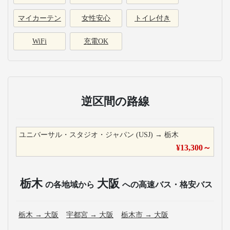
マイカーテン
女性安心
トイレ付き
WiFi
充電OK
逆区間の路線
ユニバーサル・スタジオ・ジャパン (USJ)
→
栃木
¥
13,300
～
栃木
大阪
の各地域から
への高速バス・格安バス
栃木
→
大阪
宇都宮
→
大阪
栃木市
→
大阪