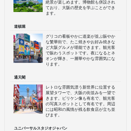
絶景が楽しめます。博物館も併設され
ており、大阪の歴史を学ぶことができ
ます。
道頓堀
グリコの看板やかに道楽が並ぶ賑やか
な繁華街で、たこ焼きやお好み焼きな
ど大阪グルメが堪能できます。観光客
で賑わうスポットです。夜になるとネ
オンが輝き、一層華やかな雰囲気にな
ります。
通天閣
レトロな雰囲気漂う新世界に位置する
展望タワーで、大阪の街並みを一望で
きます。ビリケン像も有名で、観光客
の写真スポットとして有名です。周辺
には昭和の風情が残る飲食店が立ち並
びます。
ユニバーサルスタジオジャパン