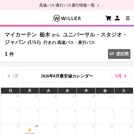
高速バス/夜行バス運行情報一覧
マイカーテン
栃木
ユニバーサル・スタジオ・
から
ジャパン (USJ)
行きの
高速バス・夜行バス
1
件
逆区間
7月
2026年8月最安値カレンダー
9月
日
月
火
水
木
金
土
26
27
28
29
30
31
1
2
3
4
5
6
7
8
9
10
11
12
13
14
15