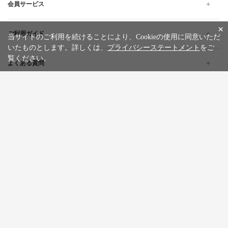
会員サービス
×
ご利用ガイド
当サイトのご利用を続けることにより、Cookieの使用に同意いただ
いたものとします。詳しくは、
プライバシーステートメント
をご
覧ください。
よくある質問
企業情報
採用情報
旅行条件書
標識・約款
プライバシーステートメント
特定商取引法に基づく表記
サイトマップ
お問い合わせ
広告掲載について
カスタマーハラスメントポリシー
English
한글
繁體中文
简体中文
Tiếng việt
WILLER Group
WILLER EXPRESS