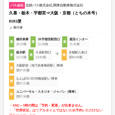
近鉄バス株式会社,関東自動車株式会社
久喜・栃木・宇都宮⇒大阪・京都（とちの木号）
0101便
夜行便
柳田車庫
JR宇都宮駅西口
鹿沼インター
20:55発
21:20発
21:45発
栃木駅
久喜駅西口
京都駅八条口
22:13発
23:02発
翌06:09着
大阪駅前（地下鉄東梅田駅）/降車
翌07:05着
なんばOCAT(JR難波駅)／降車
翌07:25着
ユニバーサル・スタジオ・ジャパン（降車）
翌07:50着
・AM2～5時の間は「予約・変更」が出来ません。
・「空席状況」はリアルタイムではないため予約いただけない