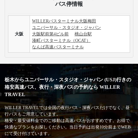
バス停情報
WILLERバスターミナル大阪梅田
ユニバーサル・スタジオ・ジャパン
大阪
大阪駅前第4ビル前
桃山台駅
湊町バスターミナル（OCAT）
なんば高速バスターミナル
栃木からユニバーサル・スタジオ・ジャパン (USJ)行きの
格安高速バス、夜行・深夜バスの予約なら WILLER
TRAVEL
WILLER TRAVELでは全国の夜行バス・深夜バスだけでなく、昼
行バスもご用意しています。
格安・最安値料金でのご移動は高速バスがおすすめです。お得で
快適なプランをお探しください。当日予約は出発10分前までWEB
にて受け付けています。