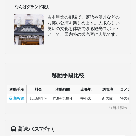
なんばグランド花月
吉本興業の劇場で、落語や漫才などの
お笑い公演を楽しめます。大阪らしい
笑いの文化を体験できる観光スポット
として、国内外の観光客に人気です。
移動手段比較
移動手段
料金
移動時間
出発地
到着地
コメント
新幹線
18,360円〜
約3時間30分
宇都宮
新大阪
特大荷物
※当社調べ
高速バスで行く