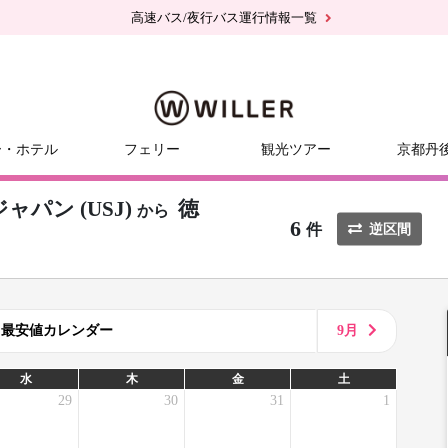
高速バス/夜行バス運行情報一覧
ー・ホテル
フェリー
観光ツアー
京都丹
パン (USJ)
徳
から
6
件
逆区間
8月最安値カレンダー
9月
水
木
金
土
29
30
31
1