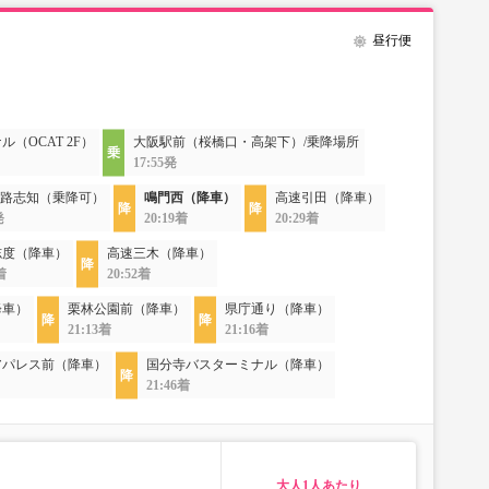
昼行便
（OCAT 2F）
大阪駅前（桜橋口・高架下）/乗降場所
17:55発
路志知（乗降可）
鳴門西（降車）
高速引田（降車）
発
20:19着
20:29着
志度（降車）
高速三木（降車）
着
20:52着
降車）
栗林公園前（降車）
県庁通り（降車）
21:13着
21:16着
アパレス前（降車）
国分寺バスターミナル（降車）
21:46着
大人