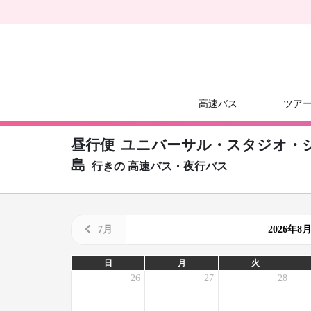
高速バス
ツア
昼行便
ユニバーサル・スタジオ・ジャ
島
行きの
高速バス・夜行バス
7月
2026年
日
月
火
26
27
28