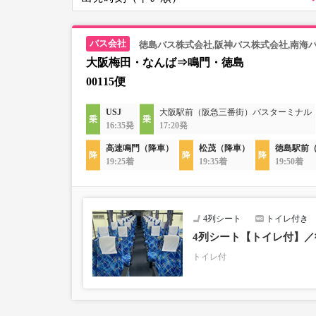
徳島バス株式会社,阪神バス株式会社,南海
大阪梅田・なんば⇒鳴門・徳島
00115便
USJ
大阪駅前（阪急三番街）バスターミナル
16:35発
17:20発
高速鳴門（降車）
松茂（降車）
徳島駅前
19:25着
19:35着
19:50着
4列シート
トイレ付き
4列シート【トイレ付】
トイレ付