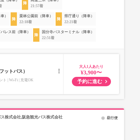
志度（降車）
高速三木（降車）
着
21:57着
降車）
栗林公園前（降車）
県庁通り（降車）
22:18着
22:21着
アパレス前（降車）
国分寺バスターミナル（降車）
22:51着
大人
／フットバス）
¥3,900〜
ント
Wi-Fi
充電OK
予約に進む
バス株式会社,阪急観光バス株式会社
昼行便