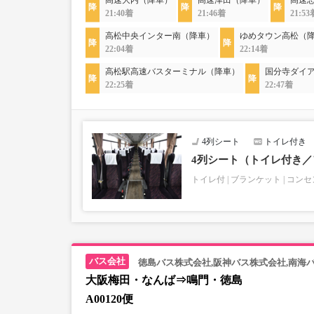
高速大内（降車）
高速津田（降車）
高速
21:40着
21:46着
21:53
高松中央インター南（降車）
ゆめタウン高松（
22:04着
22:14着
高松駅高速バスターミナル（降車）
国分寺ダイ
22:25着
22:47着
4列シート
トイレ付き
4列シート（トイレ付き
トイレ付
ブランケット
コンセ
徳島バス株式会社,阪神バス株式会社,南海
大阪梅田・なんば⇒鳴門・徳島
A00120便