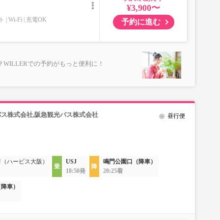
¥3,900〜
ト
Wi-Fi
充電OK
予約に進む
WILLERでの予約がもっと便利に！
バス株式会社,阪急観光バス株式会社
昼行便
前（ハービス大阪）
USJ
鳴門公園口（降車）
18:50発
20:25着
（降車）