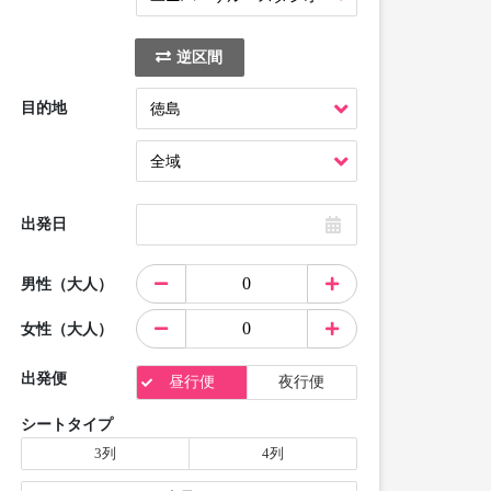
逆区間
目的地
出発日
男性（大人）
女性（大人）
出発便
昼行便
夜行便
シートタイプ
3列
4列