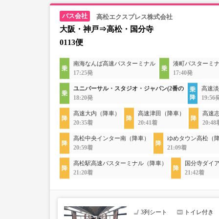
高松エクスプレス株式会社
大阪・神戸⇒高松・国分寺
0113便
南海なんば高速バスターミナル
湊町バスターミナル
17:25発
17:40発
ユニバーサル・スタジオ・ジャパン(2番の
高速淡
18:20発
19:56
高速大内（降車）
高速津田（降車）
高速
20:35着
20:41着
20:48
高松中央インター南（降車）
ゆめタウン高松（
20:59着
21:09着
高松駅高速バスターミナル（降車）
国分寺ダイ
21:20着
21:42着
3列シート
トイレ付き