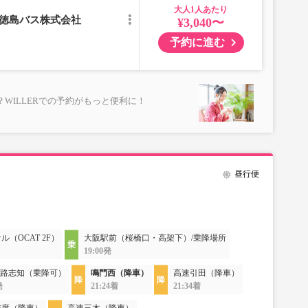
大人
／徳島バス株式会社
¥3,040〜
予約に進む
WILLERでの予約がもっと便利に！
昼行便
（OCAT 2F）
大阪駅前（桜橋口・高架下）/乗降場所
19:00発
路志知（乗降可）
鳴門西（降車）
高速引田（降車）
発
21:24着
21:34着