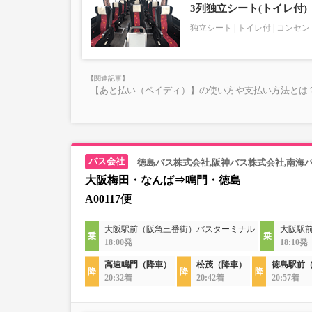
3列独立シート(トイレ付)
独立シート
トイレ付
コンセン
【あと払い（ペイディ）】の使い方や支払い方法とは？
徳島バス株式会社,阪神バス株式会社,南海
大阪梅田・なんば⇒鳴門・徳島
A00117便
大阪駅前（阪急三番街）バスターミナル
大阪駅
18:00発
18:10発
高速鳴門（降車）
松茂（降車）
徳島駅前
20:32着
20:42着
20:57着