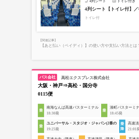
4列シート
トイレ付き
4列シート【トイレ付】
トイレ付
【あと払い（ペイディ）】の使い方や支払い方法とは？
高松エクスプレス株式会社
大阪・神戸⇒高松・国分寺
0115便
南海なんば高速バスターミナル
湊町バスターミナル
18:30発
18:45発
ユニバーサル・スタジオ・ジャパン(2番の
高速淡
19:25発
21:01