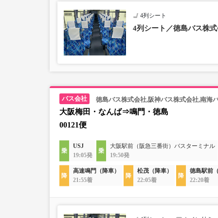
4列シート
4列シート／徳島バス株式
徳島バス株式会社,阪神バス株式会社,南海
大阪梅田・なんば⇒鳴門・徳島
00121便
USJ
大阪駅前（阪急三番街）バスターミナル
19:05発
19:50発
高速鳴門（降車）
松茂（降車）
徳島駅前
21:55着
22:05着
22:20着