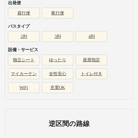
出発便
昼行便
夜行便
バスタイプ
2列
3列
4列
設備・サービス
独立シート
ゆったり
座席指定
マイカーテン
女性安心
トイレ付き
WiFi
充電OK
逆区間の路線