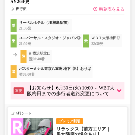
SY264便
夜行便
時刻表を見る
リーベルホテル（JR桜島駅前）
21:35発
ユニバーサル・スタジオ・ジャパン◎
ＷＢＴ大阪梅田◎
21:50発
22:30発
新横浜駅北口
翌06:40着
バスターミナル東京八重洲 地下【B】おりば
翌08:00着
【お知らせ】6月30日(火) 10:00～ WBT大
重要
阪梅田までの歩行者道路変更について
4列シート
プレミア割引
リラックス【前方エリア｜
男女隣席の場合あり】