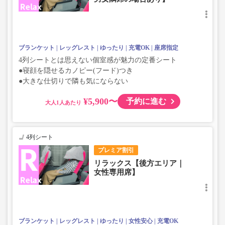
ブランケット
レッグレスト
ゆったり
充電OK
座席指定
4列シートとは思えない個室感が魅力の定番シート
●寝顔を隠せるカノピー(フード)つき
●大きな仕切りで隣も気にならない
¥5,900〜
予約に進む
大人
4列シート
プレミア割引
リラックス【後方エリア｜
女性専用席】
ブランケット
レッグレスト
ゆったり
女性安心
充電OK