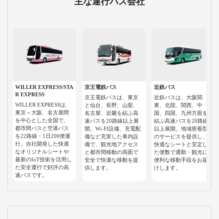
主な運行バス会社
WILLER EXPRESS/STA
京王電鉄バス
近鉄バス
R EXPRESS
京王電鉄バスは、東京
近鉄バスは、大阪関
WILLER EXPRESSは、
と仙台、長野、山梨、
東、北陸、関西、中
東京～大阪、名古屋間
名古屋、近畿を結ぶ高
国、四国、九州方面を
を中心とした全国で、
速バスを20路線以上展
結ぶ高速バスを20路線
都市間バスと空港バス
開。Wi-FI設備、充電配
以上展開。地域密着型
を22路線・1日200便運
備など充実した車内設
のサービスを提供し、
行。自社開発した快適
備で、観光地アクセス
快適なシートと安定し
なオリジナルシートや
と都市間移動の両面で
た便数で通勤・観光に
最新のIoT技術を活用し
安全で快適な移動を提
便利な移動手段をお届
た安全運行で好評の高
供します。
けします。
速バスです。