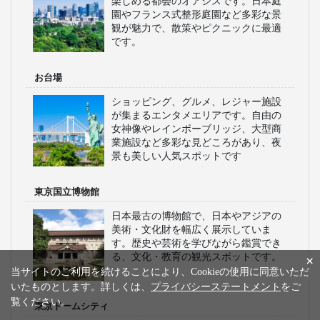
楽しめる都会のオアシスです。日本庭
園やフランス式整形庭園など多彩な景
観が魅力で、散策やピクニックに最適
です。
お台場
ショッピング、グルメ、レジャー施設
が集まるエンタメエリアです。自由の
女神像やレインボーブリッジ、大型商
業施設など多彩な見どころがあり、夜
景も美しい人気スポットです
東京国立博物館
日本最古の博物館で、日本やアジアの
美術・文化財を幅広く展示していま
す。歴史や芸術を学びながら鑑賞でき
る、文化・教育の観光スポットです。
×
当サイトのご利用を続けることにより、Cookieの使用に同意いただ
いたものとします。詳しくは、
プライバシーステートメント
をご
覧ください。
東京ドームシティ