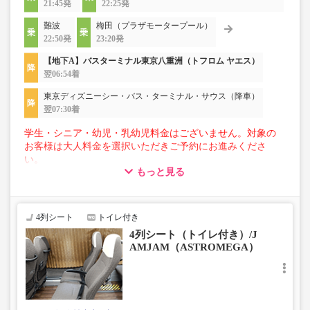
21:45発
22:25発
難波
梅田（プラザモータープール）
22:50発
23:20発
【地下A】バスターミナル東京八重洲（トフロム ヤエス）
翌06:54着
東京ディズニーシー・バス・ターミナル・サウス（降車）
翌07:30着
学生・シニア・幼児・乳幼児料金はございません。対象の
お客様は大人料金を選択いただきご予約にお進みくださ
い。
もっと見る
【荷物について】
■トランクにてお預かりできる荷物
・3辺合計160cm以内、かつ10kg以下のものをおひとり様1
4列シート
トイレ付き
点
4列シート（トイレ付き）/J
■お預かりできない荷物（貴重品以外は車内持ち込みも不
AMJAM（ASTROMEGA）
可）
楽器・自転車（折りたたみ含む）・ボード等の大きな荷
物、壊れ物、危険物、貴重品、ペット、
上記「トランクにてお預かりできる荷物」の条件を満たさ
ないもの