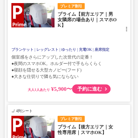
プレミア割引
プライム【前方エリア｜男
女隣席の場合あり｜スマホO
K】
ブランケット
レッグレスト
ゆったり
充電OK
座席指定
個室感をさらにアップした次世代の定番！
●夜間のスマホOK。ホルダー付で手もらくらく
●寝顔を隠せる大型カノピー(フード)
●大きな仕切りで隣も気にならない
¥5,900〜
予約に進む
大人
4列シート
プレミア割引
プライム【後方エリア｜女
性専用席｜スマホOK】