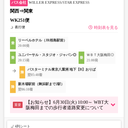
WILLER EXPRESS/STAR EXPRESS
関西⇒関東
WK251便
夜行便
時刻表を見る
リーベルホテル（JR桜島駅前）
20:00発
ユニバーサル・スタジオ・ジャパン◎
ＷＢＴ大阪梅田◎
20:15発
21:00発
バスターミナル東京八重洲 地下【B】おりば
翌05:40着
新木場駅前（舞浜駅まで2駅）
翌06:10着
【お知らせ】6月30日(火) 10:00～ WBT大
重要
阪梅田までの歩行者道路変更について
4列シート