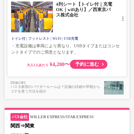
4列シート【トイレ付｜充電
OK｜wifiあり】／西東京バ
ス株式会社
トイレ付
フットレスト
Wi-Fi
USB充電
・充電設備は車両により異なり、USBタイプまたはコンセ
ントタイプでのご用意となります。
¥4,200〜
予約に進む
大人
バスタ新宿のパウダールームは？設備の詳細や早朝から
コテを使う方法を紹介
WILLER EXPRESS/STAR EXPRESS
関西⇒関東