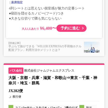
座席指定
4列シートとは思えない個室感が魅力の定番シート
●寝顔を隠せるカノピー(フード)つき
●大きな仕切りで隣も気にならない
¥6,400〜
予約に進む
大人
手ぶらで旅ができる「WILLER EXPRESSの手荷物ホテル
配送プラン」利用方法やメリットとは？
株式会社ジャムジャムエクスプレス
大阪・京都・兵庫・滋賀・和歌山⇒東京・千葉・神
奈川・埼玉・群馬
JX282便
夜行便
ユニバーサル・スタジオ・ジャパン 2番のりば
難波