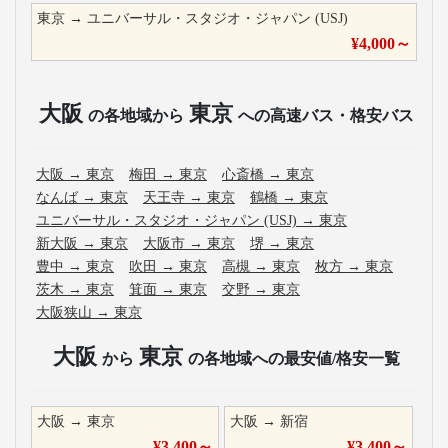
東京
→
ユニバーサル・スタジオ・ジャパン (USJ)
¥
4,000
～
大阪
東京
の各地域から
への高速バス・格安バス
大阪
→
東京
梅田
→
東京
心斎橋
→
東京
なんば
→
東京
天王寺
→
東京
鶴橋
→
東京
ユニバーサル・スタジオ・ジャパン (USJ)
→
東京
新大阪
→
東京
大阪市
→
東京
堺
→
東京
豊中
→
東京
吹田
→
東京
高槻
→
東京
枚方
→
東京
茨木
→
東京
箕面
→
東京
交野
→
東京
大阪狭山
→
東京
大阪
東京
から
の各地域への最安値/格安一覧
大阪
→
東京
大阪
→
新宿
¥
3,400
～
¥
3,400
～