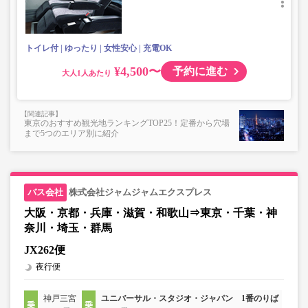
物、壊れ物、危険物、貴重品、ペット、
上記「トランクにてお預かりできる荷物」の条件を満たさ
ないもの
トイレ付
ゆったり
女性安心
充電OK
¥4,500〜
予約に進む
大人
東京のおすすめ観光地ランキングTOP25！定番から穴場
まで5つのエリア別に紹介
株式会社ジャムジャムエクスプレス
大阪・京都・兵庫・滋賀・和歌山⇒東京・千葉・神
奈川・埼玉・群馬
JX262便
夜行便
神戸三宮
ユニバーサル・スタジオ・ジャパン 1番のりば