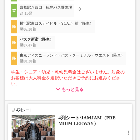
京都駅八条口 観光バス乗降場
24:15発
横浜駅東口スカイビル（YCAT）前（降車）
翌06:30着
バスタ新宿（降車）
翌07:47着
東京ディズニーランド・バス・ターミナル・ウエスト（降車）
翌08:30着
学生・シニア・幼児・乳幼児料金はございません。対象の
お客様は大人料金を選択いただきご予約にお進みくださ
い。
もっと見る
【荷物について】
■トランクにてお預かりできる荷物
・3辺合計160cm以内、かつ10kg以下のものをおひとり様1
4列シート
点
4列シート/JAMJAM（PRE
■お預かりできない荷物（貴重品以外は車内持ち込みも不
MIUM LEEWAY）
可）
楽器・自転車（折りたたみ含む）・ボード等の大きな荷
物、壊れ物、危険物、貴重品、ペット、