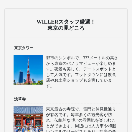
WILLERスタッフ厳選！
東京の見どころ
東京タワー
都市のシンボルで、333メートルの高さ
から東京のパノラマビューが楽しめま
す。夜景も美しく、デートスポットと
して人気です。フットタウンには飲食
店やお土産ショップも充実していま
す。
浅草寺
東京最古の寺院で、雷門と仲見世通り
が有名です。毎年多くの観光客が訪
れ、伝統的な”和”の雰囲気を楽しむこ
とができます。周辺には人力車や和服
レンタルのサービスもあり、観光の楽