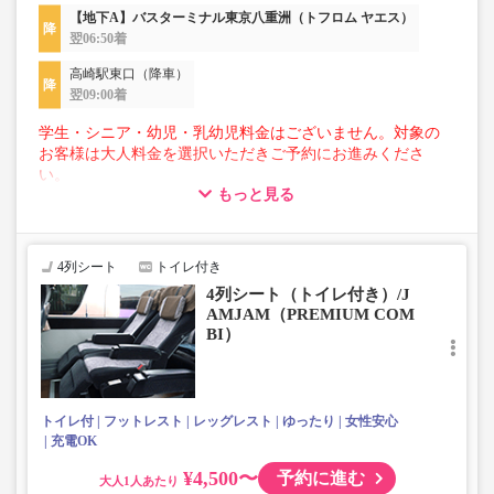
【地下A】バスターミナル東京八重洲（トフロム ヤエス）
翌06:50着
高崎駅東口（降車）
翌09:00着
学生・シニア・幼児・乳幼児料金はございません。対象の
お客様は大人料金を選択いただきご予約にお進みくださ
い。
もっと見る
【荷物について】
■トランクにてお預かりできる荷物
・3辺合計160cm以内、かつ10kg以下のものをおひとり様1
4列シート
トイレ付き
点
4列シート（トイレ付き）/J
■お預かりできない荷物（貴重品以外は車内持ち込みも不
AMJAM（PREMIUM COM
可）
BI）
楽器・自転車（折りたたみ含む）・ボード等の大きな荷
物、壊れ物、危険物、貴重品、ペット、
上記「トランクにてお預かりできる荷物」の条件を満たさ
ないもの
トイレ付
フットレスト
レッグレスト
ゆったり
女性安心
充電OK
¥4,500〜
予約に進む
大人