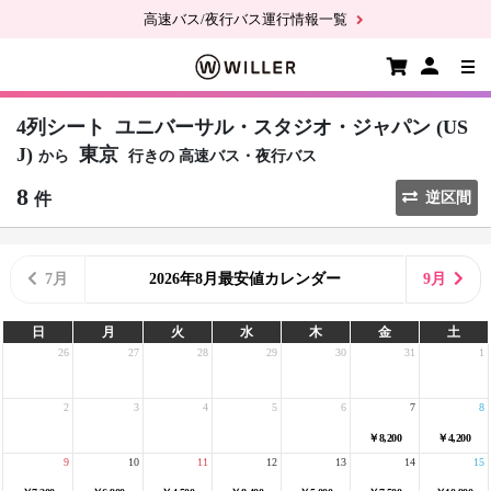
高速バス/夜行バス運行情報一覧
4列シート
ユニバーサル・スタジオ・ジャパン (US
J)
東京
から
行きの
高速バス・夜行バス
8
件
逆区間
7月
2026年8月最安値カレンダー
9月
日
月
火
水
木
金
土
26
27
28
29
30
31
1
2
3
4
5
6
7
8
￥8,200
￥4,200
9
10
11
12
13
14
15