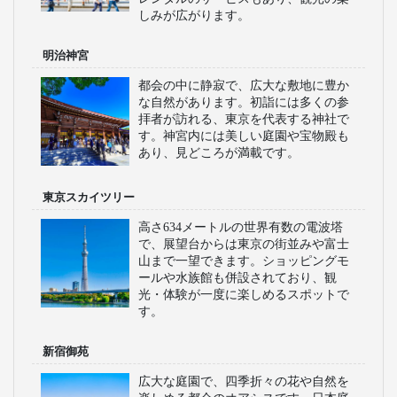
しみが広がります。
明治神宮
都会の中に静寂で、広大な敷地に豊か
な自然があります。初詣には多くの参
拝者が訪れる、東京を代表する神社で
す。神宮内には美しい庭園や宝物殿も
あり、見どころが満載です。
東京スカイツリー
高さ634メートルの世界有数の電波塔
で、展望台からは東京の街並みや富士
山まで一望できます。ショッピングモ
ールや水族館も併設されており、観
光・体験が一度に楽しめるスポットで
す。
新宿御苑
広大な庭園で、四季折々の花や自然を