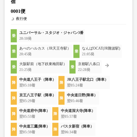
宿
0001便
夜行便
ユニバーサル・スタジオ・ジャパン3番
20:10発
あべのハルカス（JR天王寺駅）
なんばOCAT(JR難波駅)
20:45発
21:05発
大阪駅前（地下鉄東梅田駅）
京都駅八条口
21:25発
22:28発
中央道八王子（降車）
JR八王子駅北口（降車）
翌05:10着
翌05:24着
京王八王子駅（降車）
中央道日野(降車）
翌05:29着
翌05:46着
中央道府中(降車）
中央道深大寺(降車）
翌05:53着
翌05:57着
中央道三鷹(降車）
バスタ新宿（降車）
翌05:59着
翌06:34着