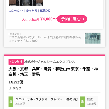
上記「トランクにてお預かりできる荷物」の条件を満たさ
ないもの
コンセント
ゆったり
充電OK
¥4,000〜
予約に進む
大人
バスタ新宿のパウダールームは？設備の詳細や早朝から
コテを使う方法を紹介
株式会社ジャムジャムエクスプレス
大阪・京都・兵庫・滋賀・和歌山⇒東京・千葉・神
奈川・埼玉・群馬
JX292便
夜行便
ユニバーサル・スタジオ・ジャパン 3番のりば
難波
22:35発
23:00発