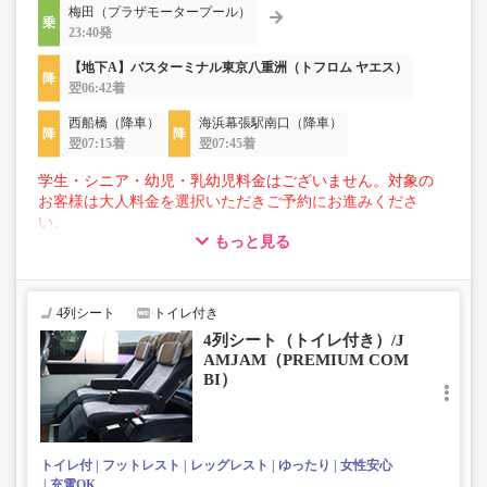
梅田（プラザモータープール）
23:40発
【地下A】バスターミナル東京八重洲（トフロム ヤエス）
翌06:42着
西船橋（降車）
海浜幕張駅南口（降車）
翌07:15着
翌07:45着
学生・シニア・幼児・乳幼児料金はございません。対象の
お客様は大人料金を選択いただきご予約にお進みくださ
い。
もっと見る
【荷物について】
■トランクにてお預かりできる荷物
・3辺合計160cm以内、かつ10kg以下のものをおひとり様1
4列シート
トイレ付き
点
4列シート（トイレ付き）/J
■お預かりできない荷物（貴重品以外は車内持ち込みも不
AMJAM（PREMIUM COM
可）
BI）
楽器・自転車（折りたたみ含む）・ボード等の大きな荷
物、壊れ物、危険物、貴重品、ペット、
上記「トランクにてお預かりできる荷物」の条件を満たさ
ないもの
トイレ付
フットレスト
レッグレスト
ゆったり
女性安心
充電OK