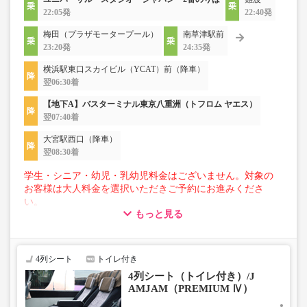
22:05発
22:40発
梅田（プラザモータープール）
南草津駅前
23:20発
24:35発
横浜駅東口スカイビル（YCAT）前（降車）
翌06:30着
【地下A】バスターミナル東京八重洲（トフロム ヤエス）
翌07:40着
大宮駅西口（降車）
翌08:30着
学生・シニア・幼児・乳幼児料金はございません。対象の
お客様は大人料金を選択いただきご予約にお進みくださ
い。
もっと見る
【荷物について】
■トランクにてお預かりできる荷物
・3辺合計160cm以内、かつ10kg以下のものをおひとり様1
4列シート
トイレ付き
点
4列シート（トイレ付き）/J
■お預かりできない荷物（貴重品以外は車内持ち込みも不
AMJAM（PREMIUM Ⅳ）
可）
楽器・自転車（折りたたみ含む）・ボード等の大きな荷