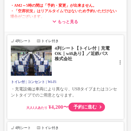
・AM2～5時の間は「予約・変更」が出来ません。
・「空席状況」はリアルタイムではないため予約いただけない
場合がございます。
もっと見る
・車両は予告なく変更となる場合がございます。これに伴い、
座席やシート設備が変更となる場合がございますので、あらか
じめご了承ください。
4列シート
トイレ付き
4列シート【トイレ付｜充電
OK｜wifiあり】／近鉄バス
株式会社
トイレ付
コンセント
Wi-Fi
・充電設備は車両により異なり、USBタイプまたはコンセ
ントタイプでのご用意となります。
¥4,200〜
予約に進む
大人
4列シート
トイレ付き