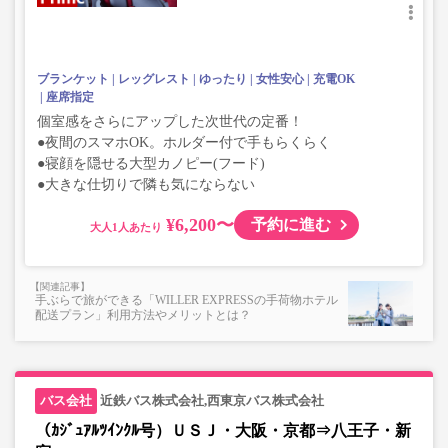
ブランケット
レッグレスト
ゆったり
女性安心
充電OK
座席指定
個室感をさらにアップした次世代の定番！
●夜間のスマホOK。ホルダー付で手もらくらく
●寝顔を隠せる大型カノピー(フード)
●大きな仕切りで隣も気にならない
¥6,200〜
予約に進む
大人
手ぶらで旅ができる「WILLER EXPRESSの手荷物ホテル
配送プラン」利用方法やメリットとは？
近鉄バス株式会社,西東京バス株式会社
（ｶｼﾞｭｱﾙﾂｲﾝｸﾙ号）ＵＳＪ・大阪・京都⇒八王子・新