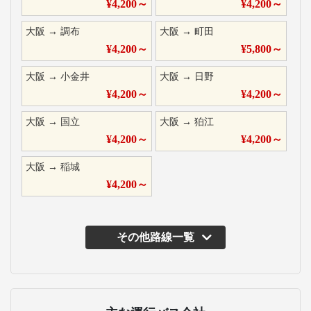
¥
4,200
～
¥
4,200
～
大阪
→
調布
大阪
→
町田
¥
4,200
～
¥
5,800
～
大阪
→
小金井
大阪
→
日野
¥
4,200
～
¥
4,200
～
大阪
→
国立
大阪
→
狛江
¥
4,200
～
¥
4,200
～
大阪
→
稲城
¥
4,200
～
その他路線一覧