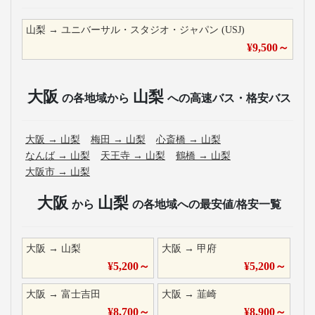
山梨
→
ユニバーサル・スタジオ・ジャパン (USJ)
¥
9,500
～
大阪
山梨
の各地域から
への高速バス・格安バス
大阪
→
山梨
梅田
→
山梨
心斎橋
→
山梨
なんば
→
山梨
天王寺
→
山梨
鶴橋
→
山梨
大阪市
→
山梨
大阪
山梨
から
の各地域への最安値/格安一覧
大阪
→
山梨
大阪
→
甲府
¥
5,200
～
¥
5,200
～
大阪
→
富士吉田
大阪
→
韮崎
¥
8,700
～
¥
8,900
～