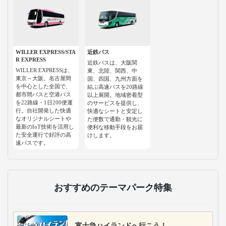
WILLER EXPRESS/STA
近鉄バス
R EXPRESS
近鉄バスは、大阪関
WILLER EXPRESSは、
東、北陸、関西、中
東京～大阪、名古屋間
国、四国、九州方面を
を中心とした全国で、
結ぶ高速バスを20路線
都市間バスと空港バス
以上展開。地域密着型
を22路線・1日200便運
のサービスを提供し、
行。自社開発した快適
快適なシートと安定し
なオリジナルシートや
た便数で通勤・観光に
最新のIoT技術を活用し
便利な移動手段をお届
た安全運行で好評の高
けします。
速バスです。
おすすめのテーマパーク特集
富士急ハイランドへ行こう！