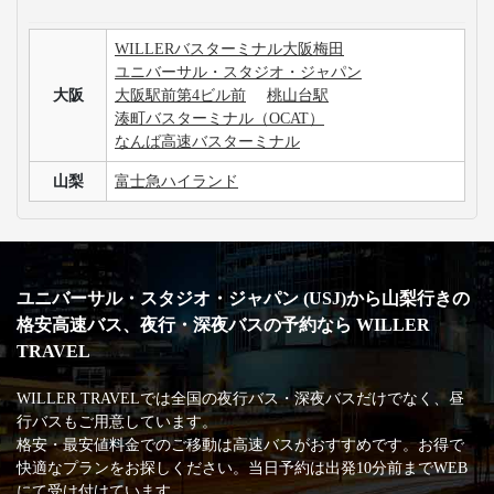
WILLERバスターミナル大阪梅田
ユニバーサル・スタジオ・ジャパン
大阪
大阪駅前第4ビル前
桃山台駅
湊町バスターミナル（OCAT）
なんば高速バスターミナル
山梨
富士急ハイランド
ユニバーサル・スタジオ・ジャパン (USJ)から山梨行きの
格安高速バス、夜行・深夜バスの予約なら WILLER
TRAVEL
WILLER TRAVELでは全国の夜行バス・深夜バスだけでなく、昼
行バスもご用意しています。
格安・最安値料金でのご移動は高速バスがおすすめです。お得で
快適なプランをお探しください。当日予約は出発10分前までWEB
にて受け付けています。