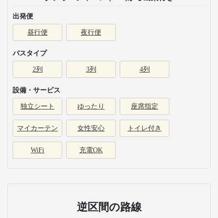
出発便
昼行便
夜行便
バスタイプ
2列
3列
4列
設備・サービス
独立シート
ゆったり
座席指定
マイカーテン
女性安心
トイレ付き
WiFi
充電OK
逆区間の路線