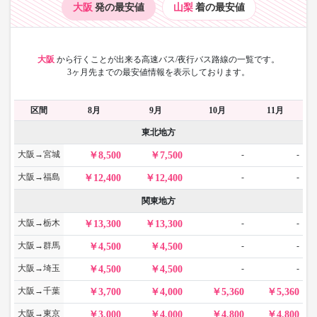
大阪
発の最安値
山梨
着の最安値
大阪
から
行くことが出来る高速バス/夜行バス路線の一覧です。
3ヶ月先までの最安値情報を表示しております。
区間
8月
9月
10月
11月
東北地方
大阪→宮城
-
-
8,500
7,500
大阪→福島
-
-
12,400
12,400
関東地方
大阪→栃木
-
-
13,300
13,300
大阪→群馬
-
-
4,500
4,500
大阪→埼玉
-
-
4,500
4,500
大阪→千葉
3,700
4,000
5,360
5,360
大阪→東京
3,000
4,000
4,800
4,800