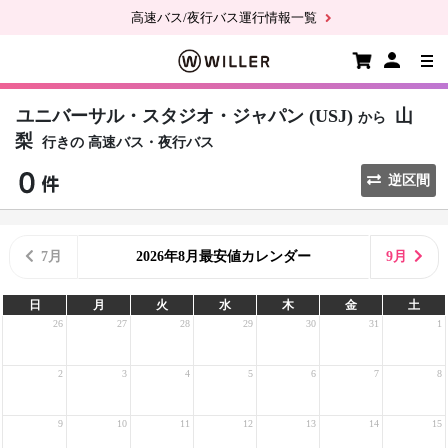
高速バス/夜行バス運行情報一覧
ユニバーサル・スタジオ・ジャパン (USJ)
山
から
梨
行きの
高速バス・夜行バス
逆区間
7月
2026年8月最安値カレンダー
9月
日
月
火
水
木
金
土
26
27
28
29
30
31
1
2
3
4
5
6
7
8
9
10
11
12
13
14
15