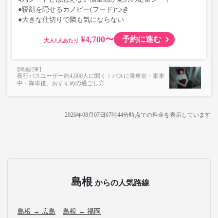
●寝顔を隠せるカノピー(フード)つき
●大きな仕切りで隣も気にならない
¥4,700〜
予約に進む
大人
夜行バスユーザー約4,000人に聞く！バスに乗車前・乗車
中・降車後、おすすめの過ごし方
2026年08月07日07時44分
時点での料金を表示しています
島根
からの人気路線
島根 → 広島
島根 → 福岡