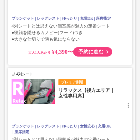
ブランケット
レッグレスト
ゆったり
充電OK
座席指定
4列シートとは思えない個室感が魅力の定番シート
●寝顔を隠せるカノピー(フード)つき
●大きな仕切りで隣も気にならない
¥4,390〜
予約に進む
大人
4列シート
プレミア割引
リラックス【後方エリア｜
女性専用席】
ブランケット
レッグレスト
ゆったり
女性安心
充電OK
座席指定
4列シートとは思えない個室感が魅力の定番シート