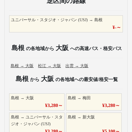
逆区間の路線
ユニバーサル・スタジオ・ジャパン (USJ)
→
島根
¥
-
～
島根
大阪
の各地域から
への高速バス・格安バス
島根
→
大阪
松江
→
大阪
出雲
→
大阪
島根
大阪
から
の各地域への最安値/格安一覧
島根
→
大阪
島根
→
梅田
¥
3,280
～
¥
3,280
～
島根
→
ユニバーサル・スタ
島根
→
新大阪
ジオ・ジャパン (USJ)
¥
3,280
～
¥
5,100
～