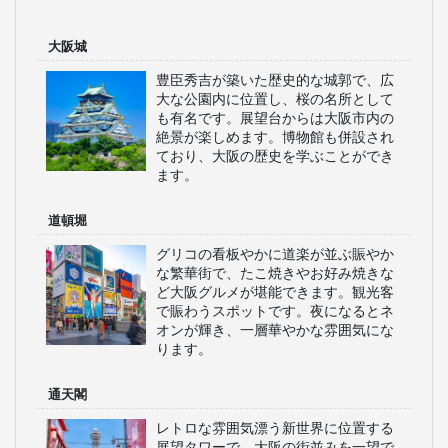
大阪城
豊臣秀吉が築いた歴史的な城郭で、広
大な公園内に位置し、桜の名所として
も有名です。展望台からは大阪市内の
絶景が楽しめます。博物館も併設され
ており、大阪の歴史を学ぶことができ
ます。
道頓堀
グリコの看板やかに道楽が並ぶ賑やか
な繁華街で、たこ焼きやお好み焼きな
ど大阪グルメが堪能できます。観光客
で賑わうスポットです。夜になるとネ
オンが輝き、一層華やかな雰囲気にな
ります。
通天閣
レトロな雰囲気漂う新世界に位置する
展望タワーで、大阪の街並みを一望で