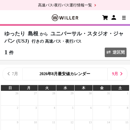
高速バス/夜行バス運行情報一覧
ゆったり
島根
ユニバーサル・スタジオ・ジャ
から
パン (USJ)
行きの
高速バス・夜行バス
1
件
逆区間
7月
2026年8月最安値カレンダー
9月
日
月
火
水
木
金
土
26
27
28
29
30
31
1
2
3
4
5
6
7
8
9
10
11
12
13
14
15