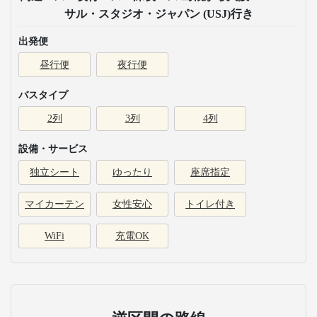
サル・スタジオ・ジャパン (USJ)行き
出発便
昼行便
夜行便
バスタイプ
2列
3列
4列
設備・サービス
独立シート
ゆったり
座席指定
マイカーテン
女性安心
トイレ付き
WiFi
充電OK