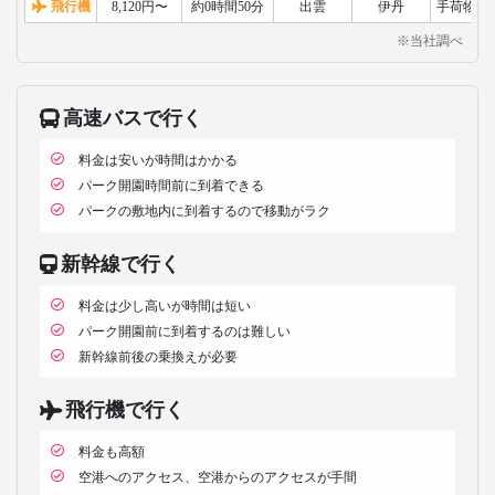
飛行機
8,120円〜
約0時間50分
出雲
伊丹
手荷物検
※当社調べ
高速バスで行く
料金は安いが時間はかかる
パーク開園時間前に到着できる
パークの敷地内に到着するので移動がラク
新幹線で行く
料金は少し高いが時間は短い
パーク開園前に到着するのは難しい
新幹線前後の乗換えが必要
飛行機で行く
料金も高額
空港へのアクセス、空港からのアクセスが手間