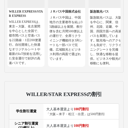
WILLER EXPRESS/STA
ＪＲバス中国株式会社
阪急観光バス
R EXPRESS
ＪＲバス中国は、中国
阪急観光バスは、大阪
WILLER EXPRESSは、
地方の主要都市を結ぶ3
を中心に、関東、信
東京～大阪、名古屋間
5路線以上を展開。夜行
州、北陸、近畿、中
を中心とした全国で、
便を含む月間500便以上
国、四国方面への高速
都市間バスと空港バス
の運行で、全席リクラ
バスを展開していま
を22路線・1日200便運
イニング機能付き3列シ
す。観光地へのアクセ
行。自社開発した快適
ートも一部バスで完
スも良好で、リクライ
なオリジナルシートや
備。広域観光とビジネ
ニングシートを完備
最新のIoT技術を活用し
ス利用の両面で選ばれ
し、快適な移動を提
た安全運行で好評の高
ています。
供。ビジネスや観光の
速バスです。
移動にも便利。
WILLER/STAR EXPRESSの割引
大人基本運賃より
100円割引
学生割引運賃
「大阪～米子・松江・出雲」は500円割引
シニア割引運賃
大人基本運賃より
100円割引
(55歳以上)