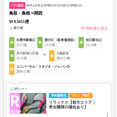
WILLER EXPRESS/STAR EXPRESS
鳥取・島根⇒関西
WX3451便
夜行便
時刻表を見る
出雲市駅南口
斐川IC（駐車場併設）
松江駅北口
22:55発
23:25発
24:25発
米子駅南口広場
大阪駅前
25:15発
翌05:55着
ユニバーサル・スタジオ・ジャパン◎
翌06:25着
4列シート
予約順割引
プレミア割引
リラックス【前方エリア｜
男女隣席の場合あり】