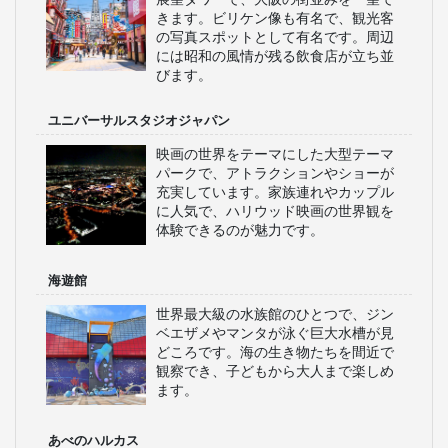
きます。ビリケン像も有名で、観光客
の写真スポットとして有名です。周辺
には昭和の風情が残る飲食店が立ち並
びます。
ユニバーサルスタジオジャパン
映画の世界をテーマにした大型テーマ
パークで、アトラクションやショーが
充実しています。家族連れやカップル
に人気で、ハリウッド映画の世界観を
体験できるのが魅力です。
海遊館
世界最大級の水族館のひとつで、ジン
ベエザメやマンタが泳ぐ巨大水槽が見
どころです。海の生き物たちを間近で
観察でき、子どもから大人まで楽しめ
ます。
あべのハルカス