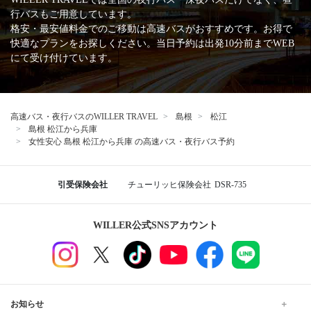
行バスもご用意しています。
格安・最安値料金でのご移動は高速バスがおすすめです。お得で
快適なプランをお探しください。当日予約は出発10分前までWEB
にて受け付けています。
高速バス・夜行バスのWILLER TRAVEL
島根
松江
島根 松江から兵庫
女性安心 島根 松江から兵庫 の高速バス・夜行バス予約
引受保険会社
チューリッヒ保険会社
DSR-735
WILLER公式SNSアカウント
お知らせ