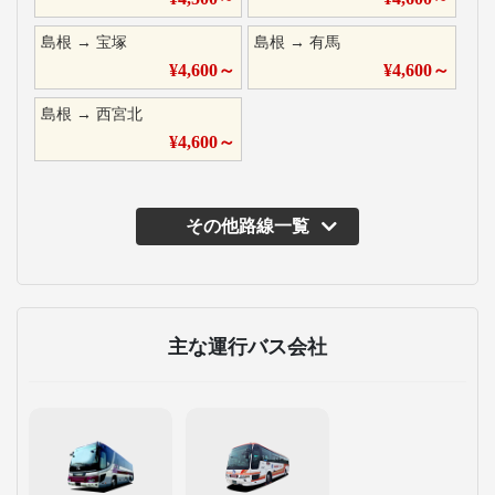
島根
→
宝塚
島根
→
有馬
¥
4,600
～
¥
4,600
～
島根
→
西宮北
¥
4,600
～
その他路線一覧
主な運行バス会社