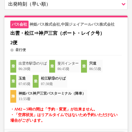
神姫バス株式会社,中国ジェイアールバス株式会社
出雲・松江⇒神戸三宮（ポート・レイク号）
2便
昼行便
出雲市駅③のりば
斐川インター
宍道
06:20発
06:45発
06:55発
玉造
松江駅⑨のりば
07:05発
07:30発
神姫バス神戸三宮バスターミナル（降車）
11:55着
・AM2～5時の間は「予約・変更」が出来ません。
・「空席状況」はリアルタイムではないため予約いただけない
場合がございます。