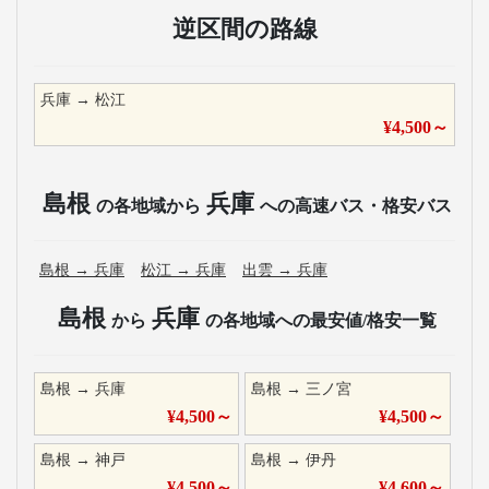
逆区間の路線
兵庫
→
松江
¥
4,500
～
島根
兵庫
の各地域から
への高速バス・格安バス
島根
→
兵庫
松江
→
兵庫
出雲
→
兵庫
島根
兵庫
から
の各地域への最安値/格安一覧
島根
→
兵庫
島根
→
三ノ宮
¥
4,500
～
¥
4,500
～
島根
→
神戸
島根
→
伊丹
¥
4,500
～
¥
4,600
～