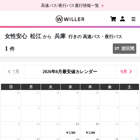
高速バス/夜行バス運行情報一覧
女性安心
松江
兵庫
から
行きの
高速バス・夜行バス
1
件
逆区間
7月
2026年8月最安値カレンダー
9月
日
月
火
水
木
金
土
26
27
28
29
30
31
1
2
3
4
5
6
7
8
9
10
11
12
13
14
15
￥5,500
￥5,500
16
17
18
19
20
21
22