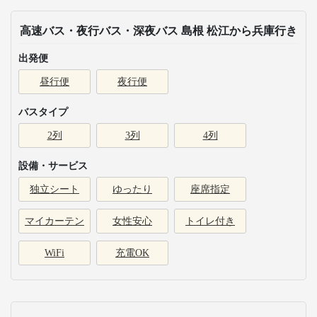
高速バス・夜行バス・深夜バス 島根 松江から兵庫行き
出発便
昼行便
夜行便
バスタイプ
2列
3列
4列
設備・サービス
独立シート
ゆったり
座席指定
マイカーテン
女性安心
トイレ付き
WiFi
充電OK