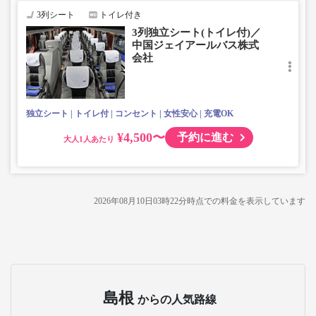
3列シート
トイレ付き
3列独立シート(トイレ付)／
中国ジェイアールバス株式
会社
独立シート
トイレ付
コンセント
女性安心
充電OK
¥4,500〜
予約に進む
大人
2026年08月10日03時22分
時点での料金を表示しています
島根
からの人気路線