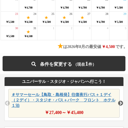
￥4,700
￥4,700
￥4,700
￥4,700
￥5,500
23
24
25
26
27
28
29
￥5,500
￥4,500
￥4,500
￥4,500
￥4,500
￥4,700
￥5,500
30
31
1
2
3
4
5
￥5,500
￥4,500
★
は2026年8月の最安値
￥4,500
です。
1
条件を変更する
ユニバーサル・スタジオ・ジャパンへ行こう！
＃サマーセール【鳥取・島根発】往復夜行バス＋１デイ
（２デイ）・スタジオ・パス＋パーク フロント ホテル
１泊
￥
27,400
～￥
45,400