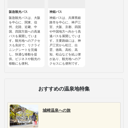
阪急観光バス
神姫バス
阪急観光バスは、大阪
神姫バスは、兵庫県姫
を中心に、関東、信
路市を中心に、神戸三
州、北陸、近畿、中
宮、大阪、京都、四国
国、四国方面への高速
や中国地方へ向かう高
バスを展開していま
速バスを展開していま
す。観光地へのアクセ
す。主要路線には、神
スも良好で、リクライ
戸三宮から松江、出
ニングシートを完備
雲、徳島、高松、高
し、快適な移動を提
知、松山などを結ぶ便
供。ビジネスや観光の
があり、観光地へのア
移動にも便利。
クセスにも便利です。
おすすめの温泉地特集
城崎温泉への旅