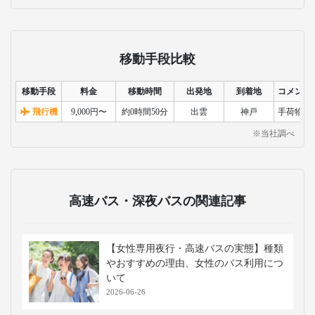
移動手段比較
移動手段
料金
移動時間
出発地
到着地
コメント
飛行機
9,000円〜
約0時間50分
出雲
神戸
手荷物検
※当社調べ
高速バス・深夜バスの関連記事
【女性専用夜行・高速バスの実態】種類
やおすすめの理由、女性のバス利用につ
いて
2026-06-26