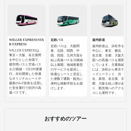
WILLER EXPRESS/STA
近鉄バス
遠州鉄道
R EXPRESS
近鉄バスは、大阪関
遠州鉄道は、浜松市を
WILLER EXPRESSは、
東、北陸、関西、中
中心に、東京、横浜、
東京～大阪、名古屋間
国、四国、九州方面を
名古屋、京都、大阪方
を中心とした全国で、
結ぶ高速バスを20路線
面への高速バスを展開
都市間バスと空港バス
以上展開。地域密着型
しています。主要路線
を22路線・1日200便運
のサービスを提供し、
には、浜松から東京デ
行。自社開発した快適
快適なシートと安定し
ィズニーランド、渋
なオリジナルシートや
た便数で通勤・観光に
谷、新宿、名古屋、京
最新のIoT技術を活用し
便利な移動手段をお届
都、大阪を結ぶ便があ
た安全運行で好評の高
けします。
り、観光地へのアクセ
速バスです。
スにも便利です。
おすすめのツアー