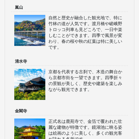
嵐山
自然と歴史が融合した観光地で、特に
竹林の道が人気です。渡月橋や嵯峨野
トロッコ列車も見どころで、一日中楽
しむことができます。四季で風景が変
わり、春の桜や秋の紅葉は特に美しい
です。
清水寺
京都を代表する古刹で、木造の舞台か
ら京都市街を一望できます。四季折々
の景観が美しく、歴史や建築を楽しみ
ながら観光できます。
金閣寺
正式名は鹿苑寺で、金箔で覆われた壮
麗な建物が特徴です。鏡湖池に映る姿
は絵画のように美しく、多くの観光客