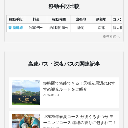
移動手段比較
移動手段
料金
移動時間
出発地
到着地
コメント
新幹線
9,900円〜
約1時間40分
静岡
京都
特大荷物
※当社調べ
高速バス・深夜バスの関連記事
短時間で堪能できる！天橋立周辺のおす
すめ観光ルートをご紹介
2026-08-04
※2025年春夏コース 丹後くろまつ号 モ
ーニングコース 珈琲の香りに包まれて！