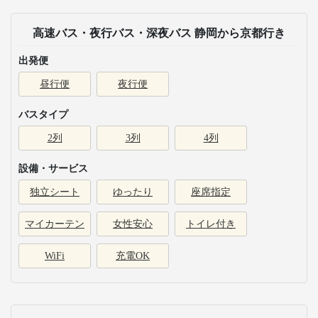
高速バス・夜行バス・深夜バス 静岡から京都行き
出発便
昼行便
夜行便
バスタイプ
2列
3列
4列
設備・サービス
独立シート
ゆったり
座席指定
マイカーテン
女性安心
トイレ付き
WiFi
充電OK