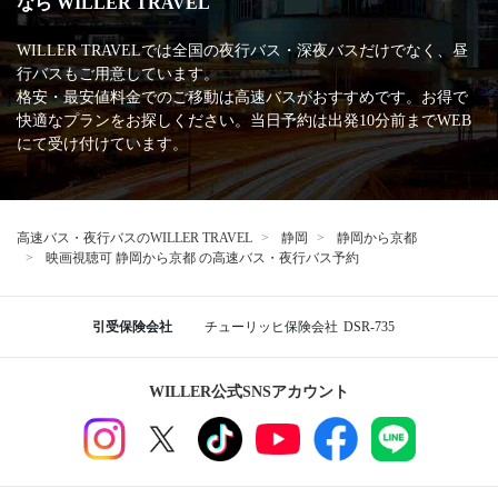
なら WILLER TRAVEL
WILLER TRAVELでは全国の夜行バス・深夜バスだけでなく、昼
行バスもご用意しています。
格安・最安値料金でのご移動は高速バスがおすすめです。お得で
快適なプランをお探しください。当日予約は出発10分前までWEB
にて受け付けています。
高速バス・夜行バスのWILLER TRAVEL
静岡
静岡から京都
映画視聴可 静岡から京都 の高速バス・夜行バス予約
引受保険会社
チューリッヒ保険会社
DSR-735
WILLER公式SNSアカウント