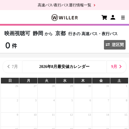
高速バス/夜行バス運行情報一覧
映画視聴可
静岡
京都
から
行きの
高速バス・夜行バス
逆区間
7月
2026年8月最安値カレンダー
9月
日
月
火
水
木
金
土
26
27
28
29
30
31
1
2
3
4
5
6
7
8
9
10
11
12
13
14
15