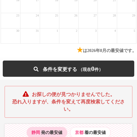
16
17
18
19
20
21
22
23
24
25
26
27
28
29
30
31
1
2
3
4
5
★
は2026年8月の最安値です。
0
条件を変更する
お探しの便が見つかりませんでした。
恐れ入りますが、条件を変えて再度検索してくださ
い。
静岡
発の最安値
京都
着の最安値