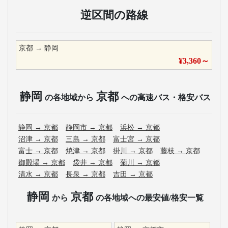
逆区間の路線
京都
→
静岡
¥
3,360
～
静岡
京都
の各地域から
への高速バス・格安バス
静岡
→
京都
静岡市
→
京都
浜松
→
京都
沼津
→
京都
三島
→
京都
富士宮
→
京都
富士
→
京都
焼津
→
京都
掛川
→
京都
藤枝
→
京都
御殿場
→
京都
袋井
→
京都
菊川
→
京都
清水
→
京都
長泉
→
京都
吉田
→
京都
静岡
京都
から
の各地域への最安値/格安一覧