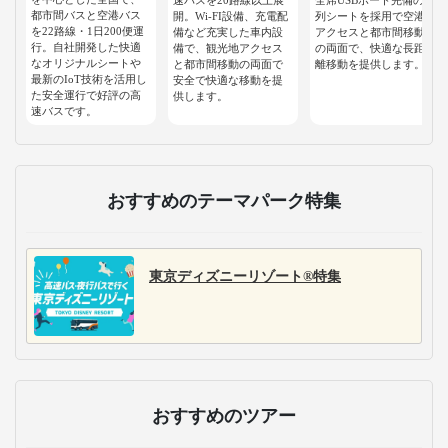
都市間バスと空港バス
開。Wi-FI設備、充電配
列シートを採用で空港
を22路線・1日200便運
備など充実した車内設
アクセスと都市間移動
行。自社開発した快適
備で、観光地アクセス
の両面で、快適な長距
なオリジナルシートや
と都市間移動の両面で
離移動を提供します。
最新のIoT技術を活用し
安全で快適な移動を提
た安全運行で好評の高
供します。
速バスです。
おすすめのテーマパーク特集
東京ディズニーリゾート®特集
おすすめのツアー