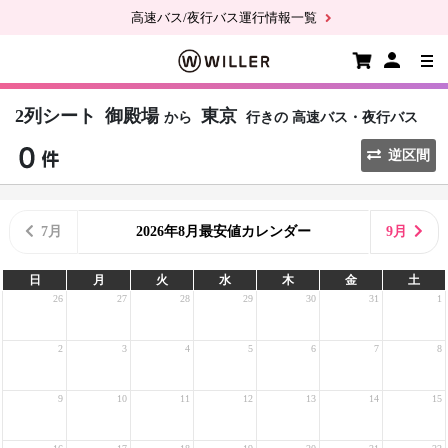
高速バス/夜行バス運行情報一覧
2列シート
御殿場
東京
から
行きの
高速バス・夜行バス
逆区間
7月
2026年8月最安値カレンダー
9月
日
月
火
水
木
金
土
26
27
28
29
30
31
1
2
3
4
5
6
7
8
9
10
11
12
13
14
15