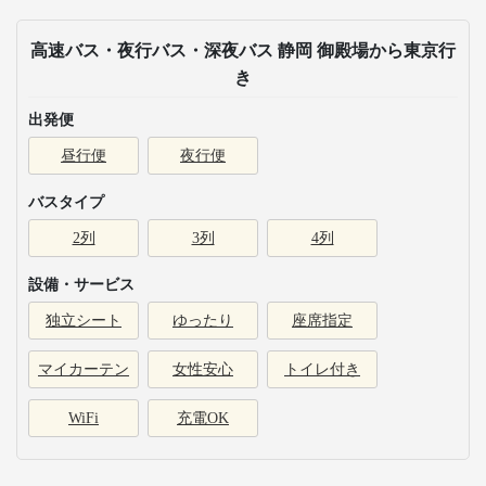
高速バス・夜行バス・深夜バス 静岡 御殿場から東京行
き
出発便
昼行便
夜行便
バスタイプ
2列
3列
4列
設備・サービス
独立シート
ゆったり
座席指定
マイカーテン
女性安心
トイレ付き
WiFi
充電OK