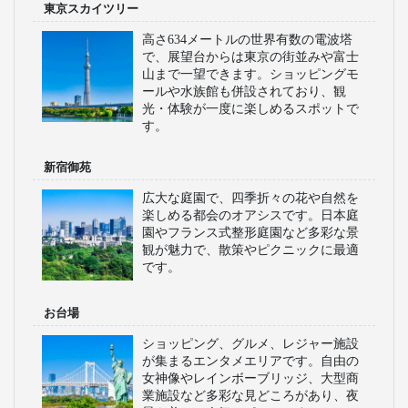
東京スカイツリー
高さ634メートルの世界有数の電波塔
で、展望台からは東京の街並みや富士
山まで一望できます。ショッピングモ
ールや水族館も併設されており、観
光・体験が一度に楽しめるスポットで
す。
新宿御苑
広大な庭園で、四季折々の花や自然を
楽しめる都会のオアシスです。日本庭
園やフランス式整形庭園など多彩な景
観が魅力で、散策やピクニックに最適
です。
お台場
ショッピング、グルメ、レジャー施設
が集まるエンタメエリアです。自由の
女神像やレインボーブリッジ、大型商
業施設など多彩な見どころがあり、夜