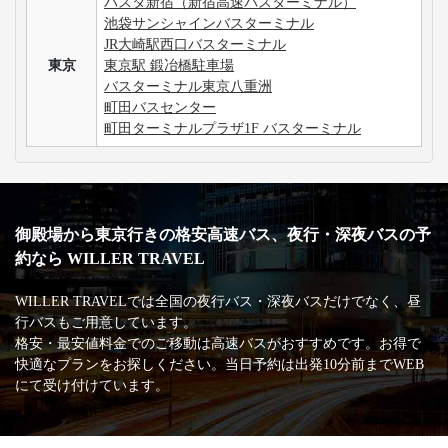
バスタ新宿（新宿高速バスターミナル）
池袋サンシャインバスターミナル
JR大崎駅西口バスターミナル
東京
東京駅 鍛冶橋駐車場
バスターミナル東京八重洲
町田バスセンター
町田ターミナルプラザ1F バスターミナル
御殿場から東京行きの格安高速バス、夜行・深夜バスの予
約なら WILLER TRAVEL
WILLER TRAVELでは全国の夜行バス・深夜バスだけでなく、昼
行バスもご用意しています。
格安・最安値料金でのご移動は高速バスがおすすめです。お得で
快適なプランをお探しください。当日予約は出発10分前までWEB
にて受け付けています。