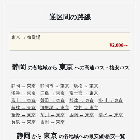
逆区間の路線
東京
→
御殿場
¥
2,000
～
静岡
東京
の各地域から
への高速バス・格安バス
静岡
→
東京
静岡市
→
東京
浜松
→
東京
沼津
→
東京
三島
→
東京
富士宮
→
東京
富士
→
東京
磐田
→
東京
焼津
→
東京
掛川
→
東京
藤枝
→
東京
御殿場
→
東京
袋井
→
東京
裾野
→
東京
菊川
→
東京
函南
→
東京
清水
→
東京
長泉
→
東京
吉田
→
東京
静岡
東京
から
の各地域への最安値/格安一覧