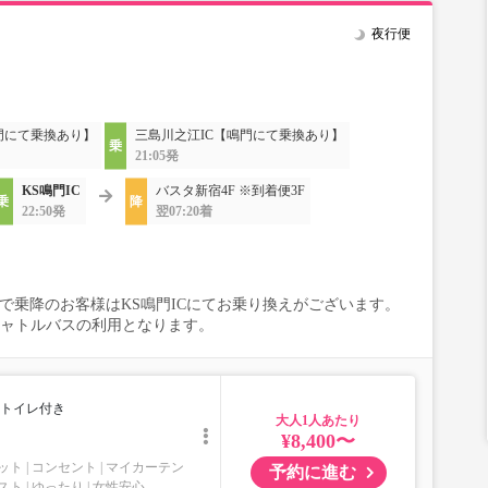
夜行便
門にて乗換あり】
三島川之江IC【鳴門にて乗換あり】
21:05発
KS鳴門IC
バスタ新宿4F ※到着便3F
22:50発
翌07:20着
BSで乗降のお客様はKS鳴門ICにてお乗り換えがございます。
シャトルバスの利用となります。
トイレ付き
大人
¥8,400〜
ット
コンセント
マイカーテン
予約に進む
スト
ゆったり
女性安心