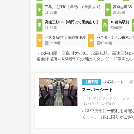
三島川之江IC【鳴門にて乗換あり】
高速志度BS
21:05発
21:06発
高速三好BS【鳴門にて乗換あり】
JR徳島駅前
21:30発
22:08発
バスタ新宿4F ※到着便3F
バスターミナル東京八
翌07:20着
翌07:48着
・JR松山駅、三島川之江IC、JR高知駅、高速三好
各乗降場所～KS鳴門ICの間はスタンダード車両の
往復割引
4列シート
スーパーシート
トイレ付
ブランケット
フット
ゆったり
女性安心
バス中央部に一般利用可能
てます。（数に限りがござ