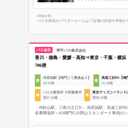
バスタ新宿のパウダールームは？設備の詳細や早朝か
琴平バス株式会社
香川・徳島・愛媛・高知⇒東京・千葉・横浜
706便
JR高知駅【鳴門にて乗換あり】
高速三好BS【鳴
20:10発
21:30発
バスタ新宿4F ※到着便3F
東京ディズニーランド(
翌07:20着
翌08:10着
・JR松山駅、三島川之江IC、JR高知駅、高速三好
各乗降場所～KS鳴門ICの間はスタンダード車両の