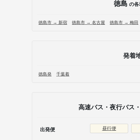
徳島
の各
徳島市 → 新宿
徳島市 → 名古屋
徳島市 → 梅田
発着
徳島発
千葉着
高速バス・夜行バス・
昼行便
出発便