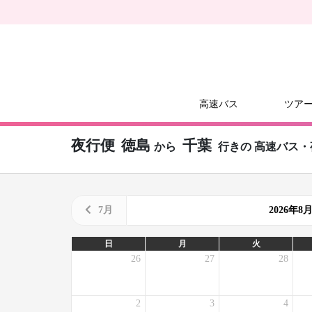
高速バス
ツア
夜行便
徳島
千葉
から
行きの
高速バス・
7月
2026年
日
月
火
26
27
28
2
3
4