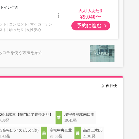
トイレ付き
大人
¥9,040〜
ット
コンセント
マイカーテン
予約に進む
スト
ゆったり
女性安心
らコテを使う方法を紹介
夜行便
JR松山駅東【鳴門にて乗換あり】
JR宇多津駅南口南
9:30発
19:41発
KS高松(ボイスビル北側)
高松中央IC北
高速三木BS
0:42発
20:55発
21:01発