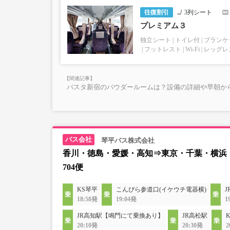
往復割引
3列シート
プレミアム３
独立シート
トイレ付
ブランケ
フットレスト
Wi-Fi
レッグレ
バスタ新宿のパウダールームは？設備の詳細や早朝か
琴平バス株式会社
香川・徳島・愛媛・高知⇒東京・千葉・横浜
704便
KS琴平
こんぴら参道口(イケウチ電器横)
18:58発
19:04発
1
JR高知駅【鳴門にて乗換あり】
JR高松駅
20:10発
20:30発
2