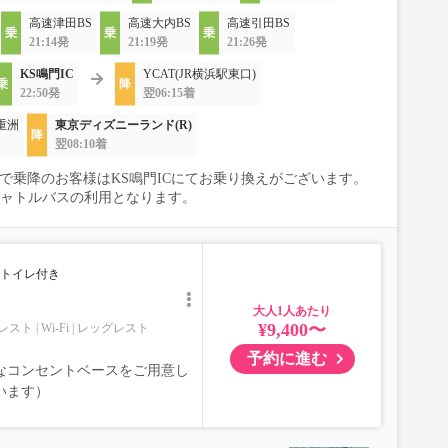
高速津田BS
高速大内BS
高速引田BS
21:14発
21:19発
21:26発
KS鳴門IC
YCAT(JR横浜駅東口)
22:50発
翌06:15着
重洲
東京ディズニーランド(R)
翌08:10着
BSで乗降のお客様はKS鳴門ICにてお乗り換えがございます。
シャトルバスの利用となります。
トイレ付き
大人
¥9,400〜
レスト
Wi-Fi
レッグレスト
予約に進む
なコンセントベースをご用意し
います）