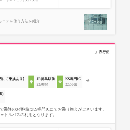
らコテを使う方法を紹介
夜行便
門にて乗換あり】
JR徳島駅前
KS鳴門IC
22:08発
22:50発
R)
BSで乗降のお客様はKS鳴門ICにてお乗り換えがございます。
シャトルバスの利用となります。