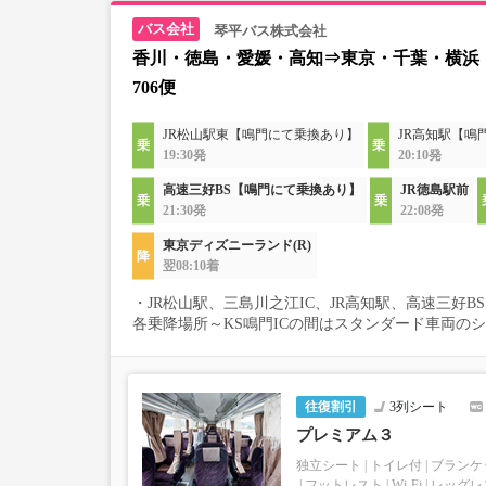
琴平バス株式会社
香川・徳島・愛媛・高知⇒東京・千葉・横浜
706便
JR松山駅東【鳴門にて乗換あり】
JR高知駅【鳴
19:30発
20:10発
高速三好BS【鳴門にて乗換あり】
JR徳島駅前
21:30発
22:08発
東京ディズニーランド(R)
翌08:10着
・JR松山駅、三島川之江IC、JR高知駅、高速三好
各乗降場所～KS鳴門ICの間はスタンダード車両の
往復割引
3列シート
プレミアム３
独立シート
トイレ付
ブランケ
フットレスト
Wi-Fi
レッグレ