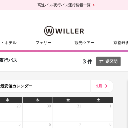
高速バス/夜行バス運行情報一覧
ー・ホテル
フェリー
観光ツアー
京都丹
3
夜行バス
件
逆区間
8月最安値カレンダー
9月
水
木
金
土
29
30
31
1
5
6
7
8