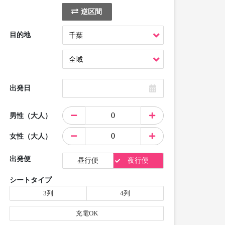
逆区間
目的地
出発日
男性（大人）
女性（大人）
出発便
昼行便
夜行便
シートタイプ
3列
4列
充電OK