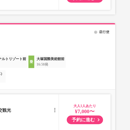
昼行便
ナルトリゾート前
大塚国際美術館前
16:58発
車）
大人
交観光
¥7,000〜
予約に進む