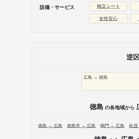
独立シート
設備・サービス
女性安心
逆
広島
→
徳島
徳島
の各地域から
徳島
→
広島
徳島市
→
広島
鳴門
→
広島
松茂