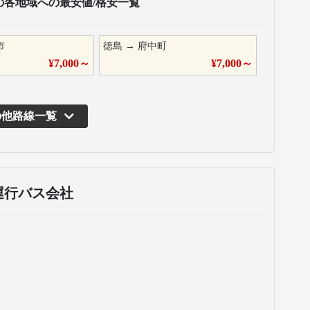
の各地域への最安値/格安一覧
市
徳島
→
府中町
¥
7,000
～
¥
7,000
～
の他路線一覧
運行バス会社