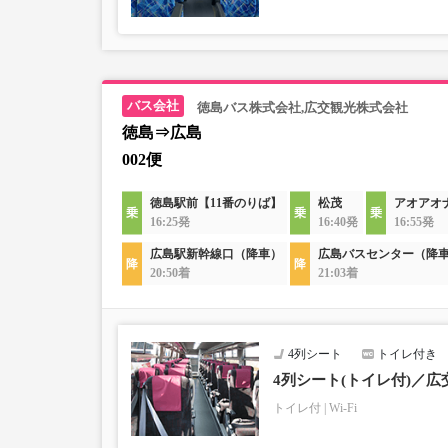
徳島バス株式会社,広交観光株式会社
徳島⇒広島
002便
徳島駅前【11番のりば】
松茂
アオアオ
16:25発
16:40発
16:55発
広島駅新幹線口（降車）
広島バスセンター（降
20:50着
21:03着
4列シート
トイレ付き
4列シート(トイレ付)／広
トイレ付
Wi-Fi