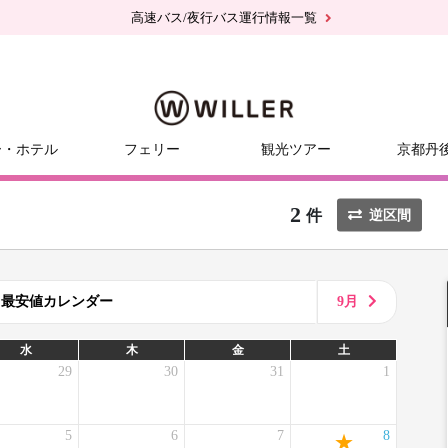
高速バス/夜行バス運行情報一覧
ー・ホテル
フェリー
観光ツアー
京都丹
2
件
逆区間
8月最安値カレンダー
9月
水
木
金
土
29
30
31
1
5
6
7
8