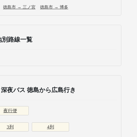
徳島市 → 三ノ宮
徳島市 → 博多
地別路線一覧
深夜バス 徳島から広島行き
夜行便
3列
4列