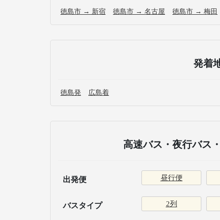
徳島市 → 新宿
徳島市 → 名古屋
徳島市 → 梅田
発着
徳島発
広島着
高速バス・夜行バス・
昼行便
出発便
2列
バスタイプ