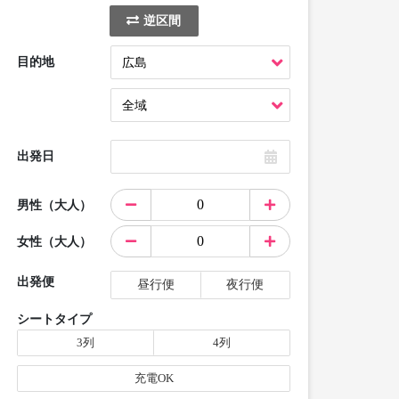
逆区間
目的地
出発日
男性（大人）
女性（大人）
出発便
昼行便
夜行便
シートタイプ
3列
4列
充電OK