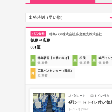
徳島バス株式会社,広交観光株式会社
徳島⇒広島
001便
徳島駅前【11番のりば】
松茂
鳴門イン
08:20発
08:35発
08:40発
広島バスセンター（降車）
12:38着
4列シート
トイレ付き
4列シート(トイレ付)／徳
トイレ付
Wi-Fi