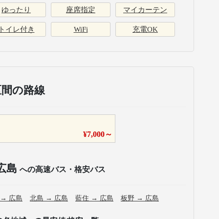
ゆったり
座席指定
マイカーテン
トイレ付き
WiFi
充電OK
区間の路線
¥
7,000
～
広島
への高速バス・格安バス
→
広島
北島
→
広島
藍住
→
広島
板野
→
広島