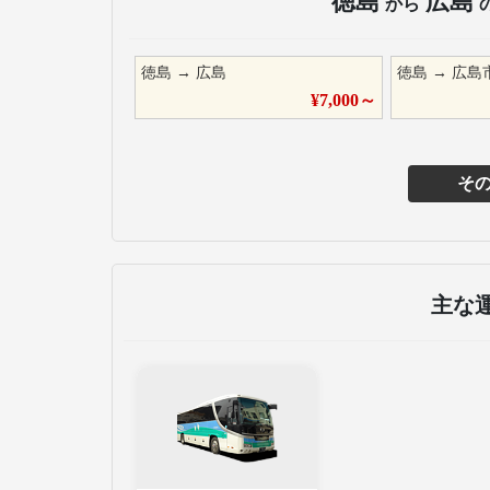
徳島
広島
から
徳島
→
広島
徳島
→
広島
¥
7,000
～
そ
主な