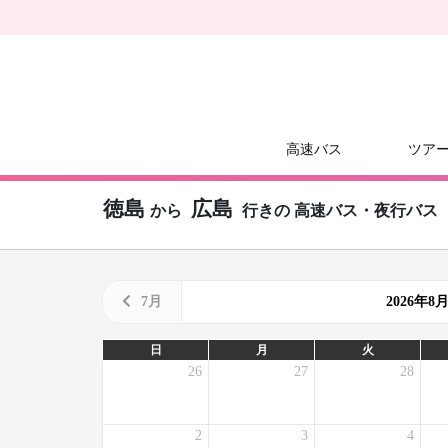
高速バス
ツア
徳島
広島
から
行きの
高速バス・夜行バス
7月
2026年
日
月
火
26
27
28
2
3
4