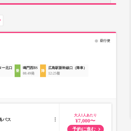
昼行便
ター北口
鳴門西BS
広島駅新幹線口（降車）
08:49発
12:25着
大人
島バス
¥7,000〜
予約に進む