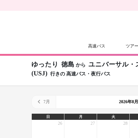
高速バス
ツア
ゆったり
徳島
ユニバーサル・
から
(USJ)
行きの
高速バス・夜行バス
7月
2026年
日
月
火
26
27
28