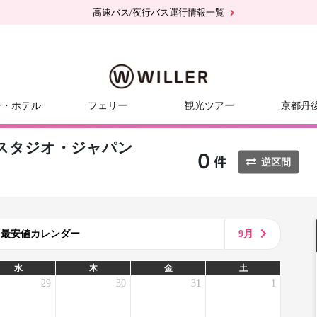
高速バス/夜行バス運行情報一覧
ー・ホテル
フェリー
観光ツアー
京都丹
スタジオ・ジャパン
逆区間
8月最安値カレンダー
9月
水
木
金
土
29
30
31
1