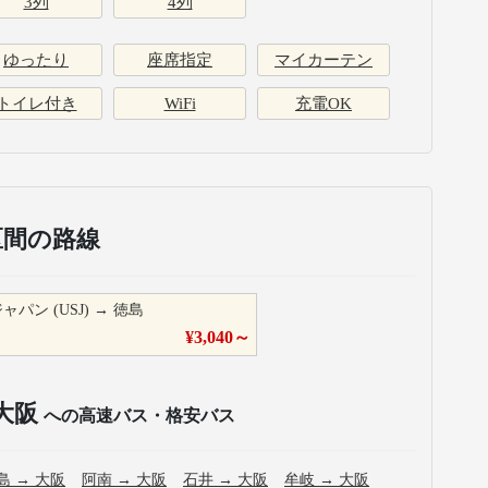
3列
4列
ゆったり
座席指定
マイカーテン
トイレ付き
WiFi
充電OK
区間の路線
ン (USJ)
→
徳島
¥
3,040
～
大阪
への高速バス・格安バス
島
→
大阪
阿南
→
大阪
石井
→
大阪
牟岐
→
大阪