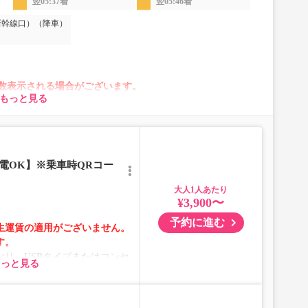
翌05:37着
翌05:46着
新幹線口）（降車）
数表示される場合がございます。
もっと見る
がございます。
合は、異なる画像のプランからご予約いただきますようお
電OK】※乗車時QRコー
）
大人
¥3,900〜
予約に進む
生運賃の適用がございません。
す。
り、USBタイプまたはコンセ
もっと見る
ります。
により、予告なく車両・シート
ざいます。あらかじめご了承く