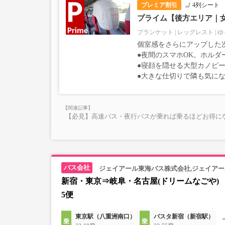
プレミア割引
4列シート
プライム【後方エリア｜
ブランケット
レッグレスト
ゆ
個室感をさらにアップした
●夜間のスマホOK。ホルダ
●寝顔を隠せる大型カノピー
●大きな仕切りで隣も気に
【必見】高速バス・夜行バスが乗れば乗るほどお得にな
ジェイアール東海バス株式会社,ジェイア
新宿・東京⇒岐阜・名古屋(ドリームなごや)
5便
東京駅（八重洲南口）
バスタ新宿（新宿駅）