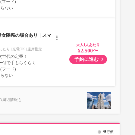
(フード)
ならない
男女隣席の場合あり｜スマ
大人
ったり
充電OK
座席指定
¥2,500〜
次世代の定番！
予約に進む
ー付で手もらくらく
(フード)
ならない
の周辺情報も
昼行便