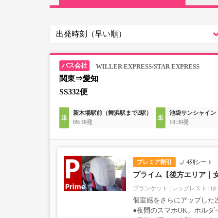
WILLER EXPRESS/STAR EXPRESS
関東⇒愛知
SS332便
新木場駅前（舞浜駅まで2駅）
池袋サンシャイン
09:30発
10:30発
プレミア割引
4列シート
プライム【後方エリア｜
ブランケット
レッグレスト
ゆ
個室感をさらにアップした
●夜間のスマホOK。ホルダ