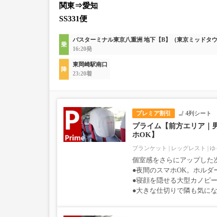
関東⇒愛知
SS331便
バスターミナル東京八重洲 地下【B】（東京ミッドタ
16:20発
東岡崎駅南口
23:20着
プレミア割引
4列シート
プライム【前方エリア｜
ホOK】
ブランケット
レッグレスト
ゆ
個室感をさらにアップした
●夜間のスマホOK。ホルダ
●寝顔を隠せる大型カノピー
●大きな仕切りで隣も気に