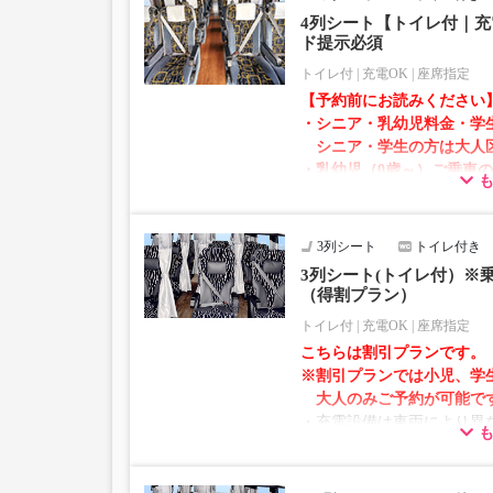
ださい。
4列シート【トイレ付｜充
ド提示必須
トイレ付
充電OK
座席指定
【予約前にお読みください
・シニア・乳幼児料金・学
シニア・学生の方は大人
・乳幼児（0歳～）ご乗車
での乗車券が必要です。
乳幼児の方は小児区分を
3列シート
トイレ付き
・AM1時～5時の間はシス
3列シート(トイレ付）※
れません。
（得割プラン）
・在庫の状況はリアルタイ
トイレ付
充電OK
座席指定
※売り切れの場合でも残数
こちらは割引プランです。
す。
※割引プランでは小児、学
・販売日・便ごとに随時価
大人のみご予約が可能で
販売価格をご確認の上でご
・充電設備は車両により異な
・一部取り扱いのない停留
ントタイプでのご用意とな
・増便や車両整備等の都合
仕様が変更となる場合がご