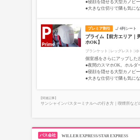
●寝顔を隠せる大型カノピー
●大きな仕切りで隣も気に
プレミア割引
4列シート
プライム【前方エリア｜
ホOK】
ブランケット
レッグレスト
ゆ
個室感をさらにアップした
●夜間のスマホOK。ホルダ
●寝顔を隠せる大型カノピー
●大きな仕切りで隣も気に
サンシャインバスターミナルへの行き方｜喫煙所など
WILLER EXPRESS/STAR EXPRESS