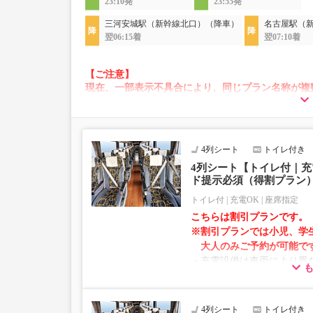
23:10発
23:55発
三河安城駅（新幹線北口）（降車）
名古屋駅（
翌06:15着
翌07:10着
【ご注意】
現在、一部表示不具合により、同じプラン名称が複
その場合、予約操作途中でエラーが発生する可能性
お手数をおかけいたしますが、エラー表示が出た場
願いいたします。
4列シート
トイレ付き
4列シート【トイレ付｜充
ド提示必須（得割プラン
トイレ付
充電OK
座席指定
こちらは割引プランです。
※割引プランでは小児、学
大人のみご予約が可能で
・充電設備は車両により異な
ントタイプでのご用意とな
・増便や車両整備等の都合
仕様が変更となる場合がご
4列シート
トイレ付き