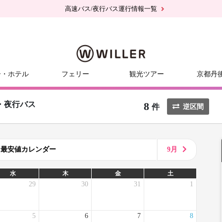
高速バス/夜行バス運行情報一覧
ー・ホテル
フェリー
観光ツアー
京都丹
8
・夜行バス
件
逆区間
8月最安値カレンダー
9月
水
木
金
土
29
30
31
1
5
6
7
8