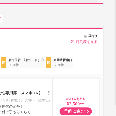
昼行便
時刻表を見る
名古屋駅（則武1丁目）◎
東岡崎駅南口
16:10着
17:20着
女性専用席｜スマホOK】
大人
ったり
女性安心
充電OK
座席指定
¥2,500〜
次世代の定番！
予約に進む
ー付で手もらくらく