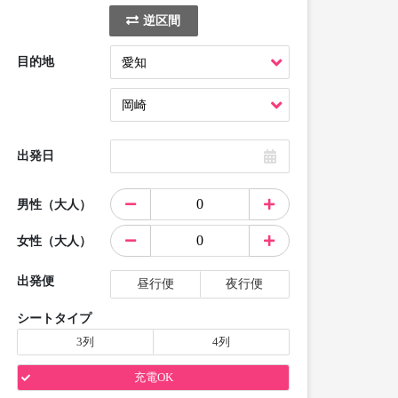
逆区間
目的地
出発日
男性（大人）
女性（大人）
出発便
昼行便
夜行便
シートタイプ
3列
4列
充電OK