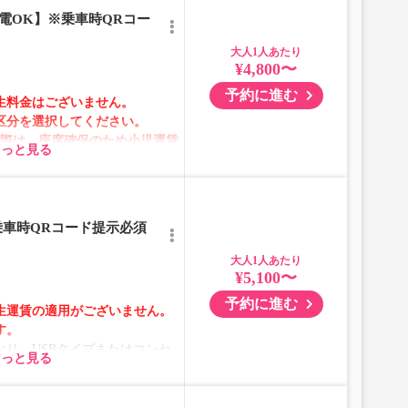
電OK】※乗車時QRコー
大人
¥4,800〜
】
予約に進む
生料金はございません。
区分を選択してください。
の際は、座席確保のため小児運賃
もっと見る
選択してください。
テムメンテナンスの為ご予約が承
乗車時QRコード提示必須
ムの表示ではございません。
大人
が表示される場合がありま
¥5,100〜
予約に進む
生運賃の適用がございません。
格が変動いたします。購入時に
す。
予約をお願いいたします。
り、USBタイプまたはコンセ
所がある場合がございます。
もっと見る
ります。
により、予告なく車両・シート
ざいます。あらかじめご了承く