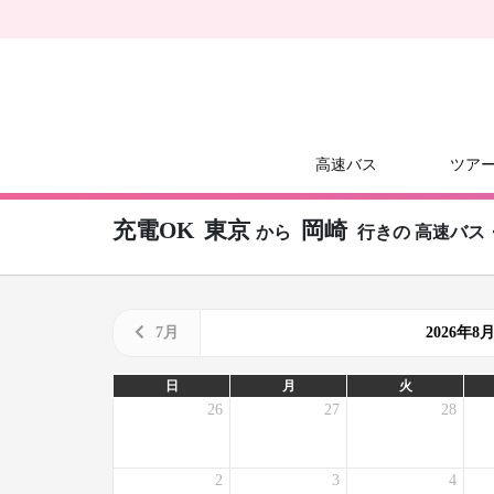
高速バス
ツア
充電OK
東京
岡崎
から
行きの
高速バス
7月
2026年
日
月
火
26
27
28
2
3
4