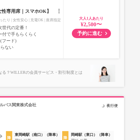
女性専用席｜スマホOK】
大人
ったり
女性安心
充電OK
座席指定
¥2,500〜
次世代の定番！
予約に進む
ー付で手もらくらく
(フード)
ならない
る？WILLERの会員サービス・割引制度とは
ールバス関東株式会社
夜行便
東岡崎駅（南口）（降車）
岡崎駅（東口）（降車）