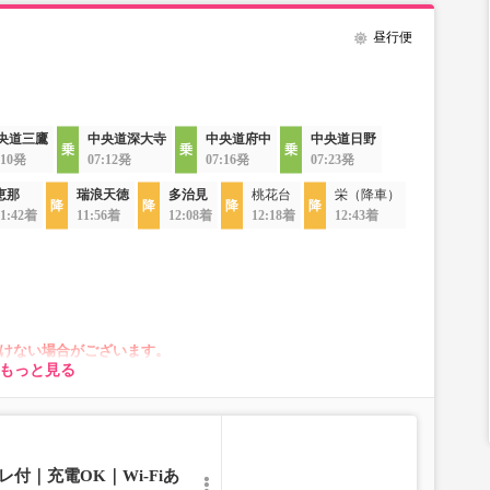
昼行便
央道三鷹
中央道深大寺
中央道府中
中央道日野
:10発
07:12発
07:16発
07:23発
恵那
瑞浪天徳
多治見
桃花台
栄（降車）
11:42着
11:56着
12:08着
12:18着
12:43着
けない場合がございます。
もっと見る
000円でご利用いただけます。車両運用上2席ひとりじめシート
伴い、座席やシート設備が変更となる場合がございますので、
付｜充電OK｜Wi-Fiあ