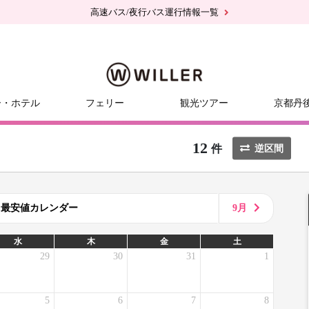
高速バス/夜行バス運行情報一覧
ー・ホテル
フェリー
観光ツアー
京都丹
12
件
逆区間
8月最安値カレンダー
9月
水
木
金
土
29
30
31
1
5
6
7
8