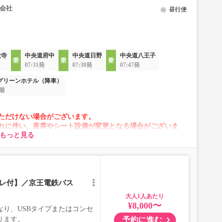
会社
昼行便
大寺
中央道府中
中央道日野
中央道八王子
07:31発
07:38発
07:47発
グリーンホテル（降車）
0着
ただけない場合がございます。
れに伴い、座席やシート設備が変更となる場合がございま
もっと見る
イレ付】／京王電鉄バス
大人
¥8,000〜
り、USBタイプまたはコンセ
予約に進む
ります。