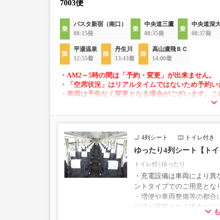
7003便
バスタ新宿（南口）
中央道三鷹
中央道深
08:15発
08:35発
08:37発
平湯温泉
丹生川
高山濃飛ＢＣ
12:55着
13:43着
14:00着
・AM2～5時の間は「予約・変更」が出来ません。
・「空席状況」はリアルタイムではないため予約い
・車両は予告なく変更となる場合がございます。こ
すので、あらかじめご了承ください。
4列シート
トイレ付き
ゆったり4列シート【ト
トイレ付
ゆったり
・充電設備は車両により異な
ントタイプでのご用意とな
・増便や車両整備等の都合
仕様が変更となる場合がご
ださい。