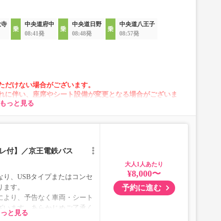
大寺
中央道府中
中央道日野
中央道八王子
08:41発
08:48発
08:57発
ただけない場合がございます。
れに伴い、座席やシート設備が変更となる場合がございま
もっと見る
イレ付】／京王電鉄バス
大人
¥8,000〜
り、USBタイプまたはコンセ
予約に進む
ります。
により、予告なく車両・シート
ざいます。あらかじめご了承く
もっと見る