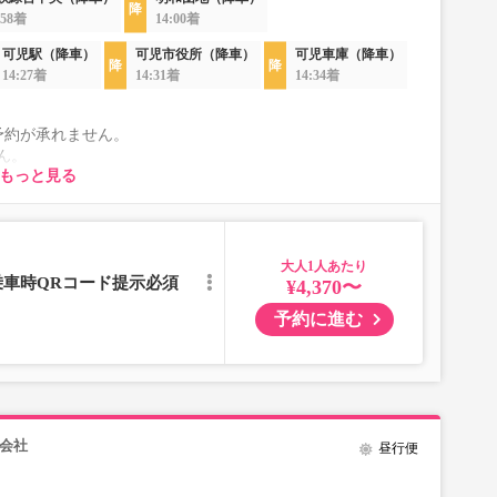
:58着
14:00着
可児駅（降車）
可児市役所（降車）
可児車庫（降車）
14:27着
14:31着
14:34着
予約が承れません。
ん。
もっと見る
ります。
入時に販売価格をご確認の上でご予約をお願いいたしま
一切承れませんので予めご了承ください。
大人
」を選択いただきご予約にお進みください。
乗車時QRコード提示必須
¥4,370〜
。
予約に進む
」の乗車をお断りする場合があります。
れに伴い、座席やシート設備が変更となる場合がございま
会社
昼行便