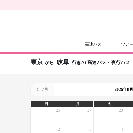
高速バス
ツア
東京
岐阜
から
行きの
高速バス・夜行バス
7月
2026年
日
月
火
26
27
28
2
3
4