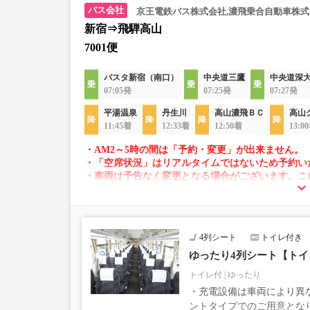
京王電鉄バス株式会社,濃飛乗合自動車株式
新宿⇒飛騨高山
7001便
バスタ新宿（南口）
中央道三鷹
中央道深
07:05発
07:25発
07:27発
平湯温泉
丹生川
高山濃飛ＢＣ
高山
11:45着
12:33着
12:50着
13:0
・AM2～5時の間は「予約・変更」が出来ません。
・「空席状況」はリアルタイムではないため予約い
・車両は予告なく変更となる場合がございます。こ
すので、あらかじめご了承ください。
4列シート
トイレ付き
ゆったり4列シート【ト
トイレ付
ゆったり
・充電設備は車両により異な
ントタイプでのご用意とな