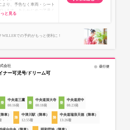
により、予告なく車両・シート
ざいます。あらかじめご了承く
もっと見る
WILLERでの予約がもっと便利に！
株式会社
昼行便
イナー可児号/ドリーム可
中央道三鷹
中央道深大寺
中央道府中
08:16発
08:18発
08:23発
（降車）
中津川駅（降車）
中央道瑞浪天徳（降車）
着
12:55着
13:26着
鉄緑台中央（降車）
明和団地（降車）