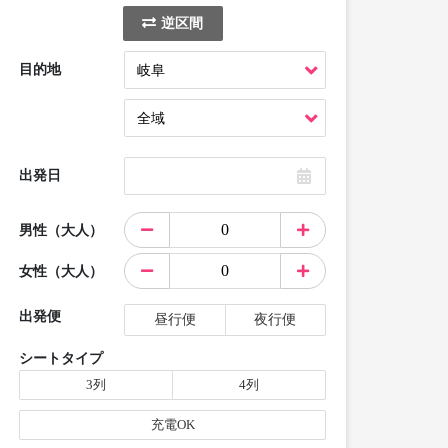
逆区間
目的地
出発日
男性（大人）
女性（大人）
出発便
昼行便
夜行便
シートタイプ
3列
4列
充電OK