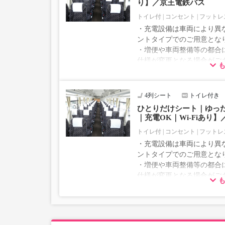
り】／京王電鉄バス
トイレ付
コンセント
フットレ
・充電設備は車両により異な
ントタイプでのご用意とな
・増便や車両整備等の都合
仕様が変更となる場合がご
ださい。
4列シート
トイレ付き
ひとりだけシート｜ゆっ
｜充電OK｜Wi-Fiあり
トイレ付
コンセント
フットレ
・充電設備は車両により異な
ントタイプでのご用意とな
・増便や車両整備等の都合
仕様が変更となる場合がご
ださい。