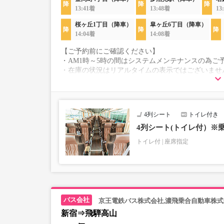
13:41着
13:48着
13
桜ヶ丘1丁目（降車）
皐ヶ丘6丁目（降車）
14:04着
14:08着
【ご予約前にご確認ください】
・AM1時～5時の間はシステムメンテナンスの為ご
・在庫の状況はリアルタイムの表示ではございませ
※売り切れの場合でも残数が表示される場合があ
・販売日・便ごとに随時価格が変動いたします。購
す。
・こちらの路線はキャンセル以外の購入後の変更が
4列シート
トイレ付き
・学生・シニア・乳幼児料金はございません。
学生、シニアの方は「大人」、乳幼児の方は「幼児
4列シート(トイレ付）※
※乳幼児を選択した場合、座席確保はございません
トイレ付
座席指定
乗車定員遵守のため乗車券をお持ちで無い「乳幼児
・最新の運行状況は運行会社HPを御覧ください。
・車両は予告なく変更となる場合がございます。こ
すので、あらかじめご了承ください。
京王電鉄バス株式会社,濃飛乗合自動車株式
新宿⇒飛騨高山