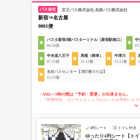
京王バス株式会社,名鉄バス株式会社
新宿⇒名古屋
9001便
バスタ新宿4階バスターミナル（新宿駅南口）
中
06:50発
07
中央道八王子
馬篭（降車）
中津川
07:32発
11:12着
11:21着
名鉄バスセンター【3階5番のりば】
12:53着
・AM2～5時の間は「予約・変更」が出来ません。
・「空席状況」はリアルタイムではないため予約いただ
・「２席ひとりじめシート」は昼行便では通常運賃＋1,
がない場合もございます。
・車両は予告なく変更となる場合がございます。これに
あらかじめご了承ください。
4列シート
トイレ付き
ゆったり4列シート【トイレ