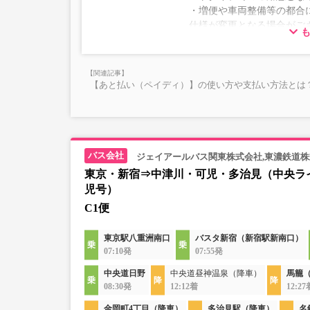
・増便や車両整備等の都合
仕様が変更となる場合がご
ださい。
【あと払い（ペイディ）】の使い方や支払い方法とは？
ジェイアールバス関東株式会社,東濃鉄道
東京・新宿⇒中津川・可児・多治見（中央ラ
児号）
C1便
東京駅八重洲南口
バスタ新宿（新宿駅新南口）
07:10発
07:55発
中央道日野
中央道昼神温泉（降車）
馬籠
08:30発
12:12着
12:27
金岡町4丁目（降車）
多治見駅（降車）
名