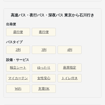
高速バス・夜行バス・深夜バス 東京から石川行き
出発便
昼行便
夜行便
バスタイプ
2列
3列
4列
設備・サービス
独立シート
ゆったり
座席指定
マイカーテン
女性安心
トイレ付き
WiFi
充電OK