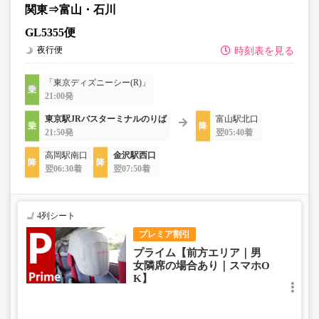
関東⇒富山・石川
GL5355便
夜行便
時刻表を見る
「東京ディズニーシー(R)」
21:00発
東京駅JRバスターミナルのりば
富山駅北口
21:50発
翌05:40着
高岡駅南口
金沢駅西口
翌06:30着
翌07:50着
4列シート
プレミア割引
プライム【前方エリア｜男
女隣席の場合あり｜スマホO
K】