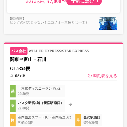
¥7,800〜
予約に進む
大人
ピンクのバスじゃない！エコノミー車輌とは一体？
WILLER EXPRESS/STAR EXPRESS
関東⇒富山・石川
GL5354便
夜行便
時刻表を見る
「東京ディズニーランド(R)」
20:50発
バスタ新宿4階（新宿駅南口）
22:00発
高岡砺波スマートIC（高岡高速BT）
金沢駅西口
翌05:20着
翌06:20着