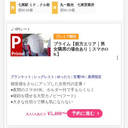
七尾駅 ミナ．クル前
丸一観光 七尾営業所
翌08:00着
翌08:10着
4列シート
プレミア割引
プライム【前方エリア｜男
女隣席の場合あり｜スマホO
K】
ブランケット
レッグレスト
ゆったり
充電OK
座席指定
個室感をさらにアップした次世代の定番！
●夜間のスマホOK。ホルダー付で手もらくらく
●寝顔を隠せる大型カノピー(フード)
●大きな仕切りで隣も気にならない
¥5,400〜
予約に進む
大人