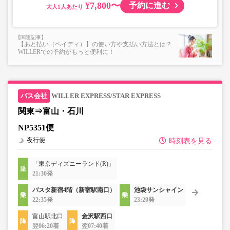
¥7,800〜
予約に進む
大人
【あと払い（ペイディ）】の使い方や支払い方法とは？
WILLERでの予約がもっと便利に！
WILLER EXPRESS/STAR EXPRESS
関東⇒富山・石川
NP5351便
夜行便
時刻表を見る
「東京ディズニーランド(R)」
21:30発
バスタ新宿4階（新宿駅南口）
池袋サンシャイン
22:35発
23:20発
富山駅北口
金沢駅西口
翌06:20着
翌07:40着