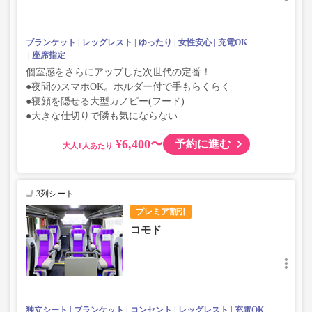
ブランケット
レッグレスト
ゆったり
女性安心
充電OK
座席指定
個室感をさらにアップした次世代の定番！
●夜間のスマホOK。ホルダー付で手もらくらく
●寝顔を隠せる大型カノピー(フード)
●大きな仕切りで隣も気にならない
¥6,400〜
予約に進む
大人
3列シート
プレミア割引
コモド
独立シート
ブランケット
コンセント
レッグレスト
充電OK