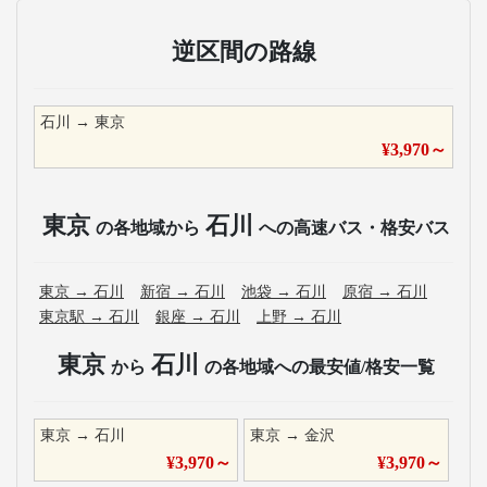
逆区間の路線
石川
→
東京
¥
3,970
～
東京
石川
の各地域から
への高速バス・格安バス
東京
→
石川
新宿
→
石川
池袋
→
石川
原宿
→
石川
東京駅
→
石川
銀座
→
石川
上野
→
石川
東京
石川
から
の各地域への最安値/格安一覧
東京
→
石川
東京
→
金沢
¥
3,970
～
¥
3,970
～