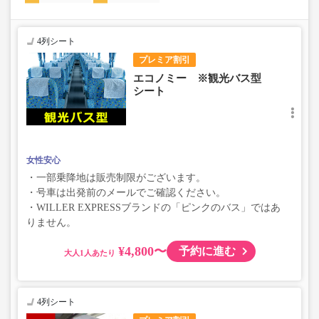
4列シート
プレミア割引
エコノミー ※観光バス型
シート
女性安心
・一部乗降地は販売制限がございます。
・号車は出発前のメールでご確認ください。
・WILLER EXPRESSブランドの「ピンクのバス」ではあ
りません。
¥4,800〜
予約に進む
大人
4列シート