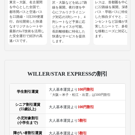
東京～大阪、名古屋間
レスは、首都圏を中心
沢・大阪などを結ぶ7路
を中心とした全国で、
に22路線を展開。深夜
線を展開。夜行便を中
都市間バスと空港バス
バス・早朝バスに特化
心にフルリクライニン
を22路線・1日200便運
した独自ダイヤと、コ
グ対応の3列シート、4
行。自社開発した快適
ンセントなど設備が充
列シートなど予算に応
なオリジナルシートや
実したシートで、多様
じたチョイスが可能。
最新のIoT技術を活用し
な移動ニーズに対応し
長距離移動に特化した
た安全運行で好評の高
ます。
快適なサービスを提供
速バスです。
します。
WILLER/STAR EXPRESSの割引
大人基本運賃より
100円割引
学生割引運賃
「大阪～米子・松江・出雲」は500円割引
シニア割引運賃
大人基本運賃より
100円割引
(55歳以上)
小児対象割引
大人基本運賃より
5割引
(小学生まで)
障がい者割引運賃
大人基本運賃より
5割引