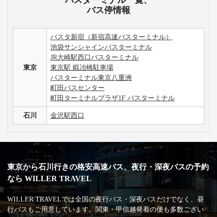
バス停情報
バスタ新宿（新宿高速バスターミナル）
池袋サンシャインバスターミナル
JR大崎駅西口バスターミナル
東京
東京駅 鍛冶橋駐車場
バスターミナル東京八重洲
町田バスセンター
町田ターミナルプラザ1F バスターミナル
石川
金沢駅西口
東京から石川行きの格安高速バス、夜行・深夜バスの予約
なら WILLER TRAVEL
WILLER TRAVELでは全国の夜行バス・深夜バスだけでなく、昼
行バスもご用意しています。関東・甲信越発着の便も多数ござい