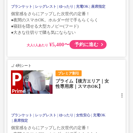
ブランケット
レッグレスト
ゆったり
充電OK
座席指定
個室感をさらにアップした次世代の定番！
●夜間のスマホOK。ホルダー付で手もらくらく
●寝顔を隠せる大型カノピー(フード)
●大きな仕切りで隣も気にならない
¥5,400〜
予約に進む
大人
4列シート
プレミア割引
プライム【後方エリア｜女
性専用席｜スマホOK】
ブランケット
レッグレスト
ゆったり
女性安心
充電OK
座席指定
個室感をさらにアップした次世代の定番！