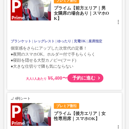
プレミア割引
プライム【前方エリア｜男
女隣席の場合あり｜スマホO
K】
ブランケット
レッグレスト
ゆったり
充電OK
座席指定
個室感をさらにアップした次世代の定番！
●夜間のスマホOK。ホルダー付で手もらくらく
●寝顔を隠せる大型カノピー(フード)
●大きな仕切りで隣も気にならない
¥6,400〜
予約に進む
大人
4列シート
プレミア割引
プライム【後方エリア｜女
性専用席｜スマホOK】