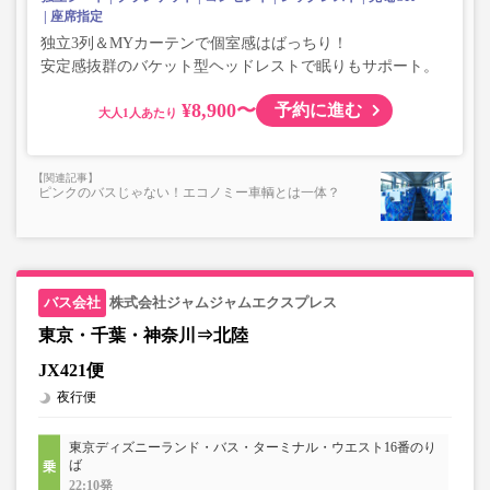
座席指定
独立3列＆MYカーテンで個室感はばっちり！
安定感抜群のバケット型ヘッドレストで眠りもサポート。
¥8,900〜
予約に進む
大人
ピンクのバスじゃない！エコノミー車輌とは一体？
株式会社ジャムジャムエクスプレス
東京・千葉・神奈川⇒北陸
JX421便
夜行便
東京ディズニーランド・バス・ターミナル・ウエスト16番のり
ば
22:10発