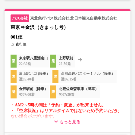
東北急行バス株式会社,北日本観光自動車株式会社
東京⇒金沢（きまっし号）
001便
夜行便
東京駅八重洲南口
上野駅前
22:30発
22:50発
富山駅北口 (降車）
高岡高速バスターミナル（降車）
翌05:40着
翌06:15着
金沢駅前（降車）
北観佐奇森車庫（降車）
翌07:00着
翌07:30着
・AM2～5時の間は「予約・変更」が出来ません。
・「空席状況」はリアルタイムではないため予約いただけ
ない場合がございます。
もっと見る
・車両は予告なく変更となる場合がございます。これに伴
い、座席やシート設備が変更となる場合がございますの
で、あらかじめご了承ください。