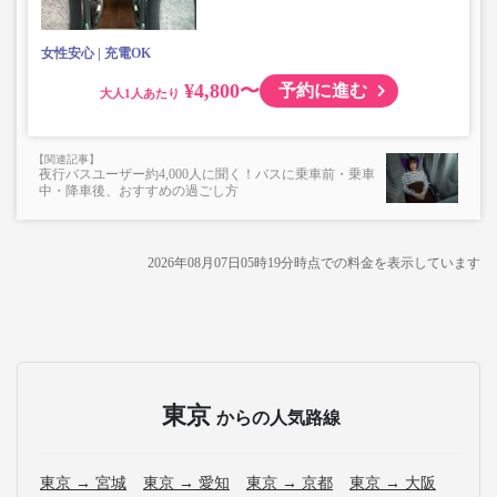
上記「トランクにてお預かりできる荷物」の条件を満たさ
ないもの
女性安心
充電OK
¥4,800〜
予約に進む
大人
夜行バスユーザー約4,000人に聞く！バスに乗車前・乗車
中・降車後、おすすめの過ごし方
2026年08月07日05時19分
時点での料金を表示しています
東京
からの人気路線
東京 → 宮城
東京 → 愛知
東京 → 京都
東京 → 大阪