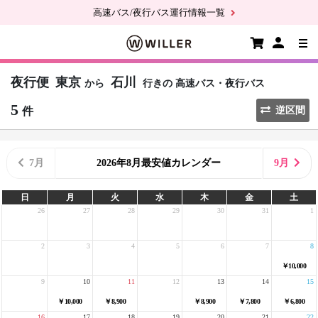
高速バス/夜行バス運行情報一覧
夜行便
東京
石川
から
行きの
高速バス・夜行バス
5
件
逆区間
7月
2026年8月最安値カレンダー
9月
日
月
火
水
木
金
土
26
27
28
29
30
31
1
2
3
4
5
6
7
8
￥10,000
9
10
11
12
13
14
15
￥10,000
￥8,900
￥8,900
￥7,800
￥6,800
16
17
18
19
20
21
22