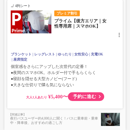
4列シート
プレミア割引
プライム【後方エリア｜女
性専用席｜スマホOK】
ブランケット
レッグレスト
ゆったり
女性安心
充電OK
座席指定
個室感をさらにアップした次世代の定番！
●夜間のスマホOK。ホルダー付で手もらくらく
●寝顔を隠せる大型カノピー(フード)
●大きな仕切りで隣も気にならない
¥5,400〜
予約に進む
大人
夜行バスユーザー約4,000人に聞く！バスに乗車前・乗車
中・降車後、おすすめの過ごし方