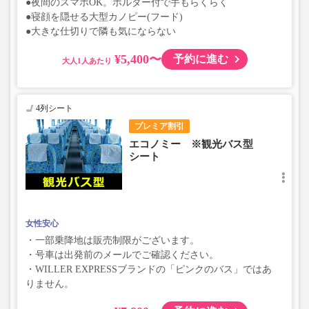
●夜間のスマホOK。ホルダー付で手もらくらく
●寝顔を隠せる大型カノピー(フード)
●大きな仕切りで隣も気にならない
¥5,400〜
予約に進む
大人
4列シート
プレミア割引
エコノミー ※観光バス型
シート
女性安心
・一部乗降地は販売制限がございます。
・号車は出発前のメールでご確認ください。
・WILLER EXPRESSブランドの「ピンクのバス」ではあ
りません。