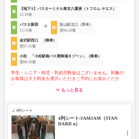
【地下A】バスターミナル東京八重洲（トフロム ヤエス）
22:50発
バスタ新宿
富山駅北口（降車）
23:35発
翌06:20着
金沢駅西口 （降車）
翌07:35着
小松 「小松駅南バス乗降場Ｂゾーン」（降車）
翌08:10着
学生・シニア・幼児・乳幼児料金はございません。対象の
お客様は大人料金を選択いただきご予約にお進みくださ
い。
もっと見る
【荷物について】
■トランクにてお預かりできる荷物
・3辺合計160cm以内、かつ10kg以下のものをおひとり様1
4列シート
点
4列シート/JAMJAM（STAN
■お預かりできない荷物（貴重品以外は車内持ち込みも不
DARD α）
可）
楽器・自転車（折りたたみ含む）・ボード等の大きな荷
物、壊れ物、危険物、貴重品、ペット、