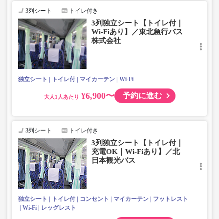
3列シート
トイレ付き
3列独立シート【トイレ付｜
Wi-Fiあり】／東北急行バス
株式会社
独立シート
トイレ付
マイカーテン
Wi-Fi
¥6,900〜
予約に進む
大人
3列シート
トイレ付き
3列独立シート【トイレ付｜
充電OK｜Wi-Fiあり】／北
日本観光バス
独立シート
トイレ付
コンセント
マイカーテン
フットレスト
Wi-Fi
レッグレスト