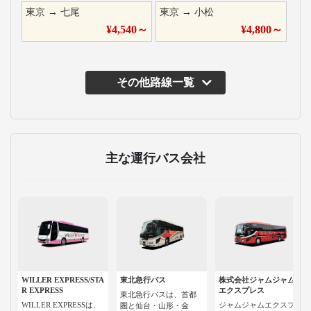
東京
→
七尾
東京
→
小松
¥
4,540
～
¥
4,800
～
その他路線一覧
主な運行バス会社
WILLER EXPRESS/STA
東北急行バス
株式会社ジャムジャム
R EXPRESS
エクスプレス
東北急行バスは、首都
WILLER EXPRESSは、
ジャムジャムエクスプ
圏と仙台・山形・金