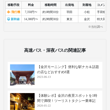
移動手段
料金
移動時間
出発地
到着地
コメント
飛行機
7,350円〜
約1時間10分
羽田
小松
手荷物検
新幹線
14,380円〜
約2時間30分
東京
金沢
特大荷物
※当社調べ
高速バス・深夜バスの関連記事
【金沢モーニング】便利な駅ナカ＆話題
の店などおすすめ8選
2023-06-13
【体験レポ】金沢の夜景スポットを1時
間で満喫！ツーリストタクシー乗車記
2020-05-22