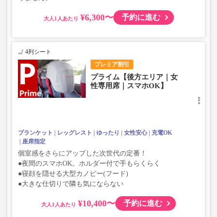
¥6,300〜
予約に進む
大人
4列シート
プレミア割引
プライム【後方エリア｜女
性専用席｜スマホOK】
ブランケット
レッグレスト
ゆったり
女性安心
充電OK
座席指定
個室感をさらにアップした次世代の定番！
●夜間のスマホOK。ホルダー付で手もらくらく
●寝顔を隠せる大型カノピー(フード)
●大きな仕切りで隣も気にならない
¥10,400〜
予約に進む
大人