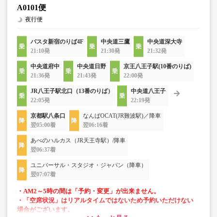
A0101便
夜行便
バスタ新宿のりば4F
中央道三鷹
中央道深大寺
21:10発
21:30発
21:32発
中央道府中
中央道日野
京王八王子駅(10番のりば)
21:36発
21:43発
22:00発
JR八王子駅北口（13番のりば）
中央道八王子
22:05発
22:19発
京都駅八条口
なんばOCAT(JR難波駅)／降車
翌05:00着
翌06:16着
あべのハルカス（JR天王寺駅）/降車
翌06:37着
ユニバーサル・スタジオ・ジャパン（降車）
翌07:07着
・AM2～5時の間は「予約・変更」が出来ません。
・「空席状況」はリアルタイムではないため予約いただけない
場合がございます。