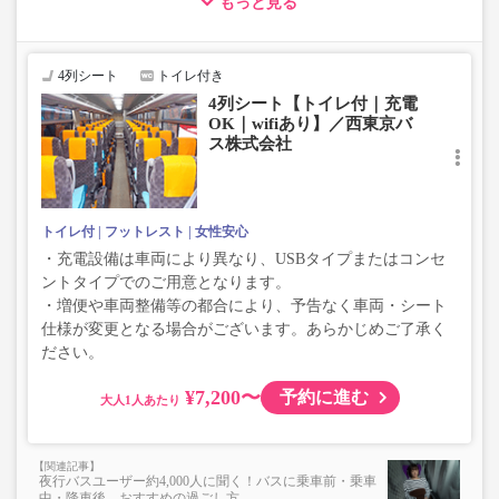
もっと見る
・車両は予告なく変更となる場合がございます。これに伴い、
座席やシート設備が変更となる場合がございますので、あらか
じめご了承ください。
4列シート
トイレ付き
4列シート【トイレ付｜充電
OK｜wifiあり】／西東京バ
ス株式会社
トイレ付
フットレスト
女性安心
・充電設備は車両により異なり、USBタイプまたはコンセ
ントタイプでのご用意となります。
・増便や車両整備等の都合により、予告なく車両・シート
仕様が変更となる場合がございます。あらかじめご了承く
ださい。
¥7,200〜
予約に進む
大人
夜行バスユーザー約4,000人に聞く！バスに乗車前・乗車
中・降車後、おすすめの過ごし方