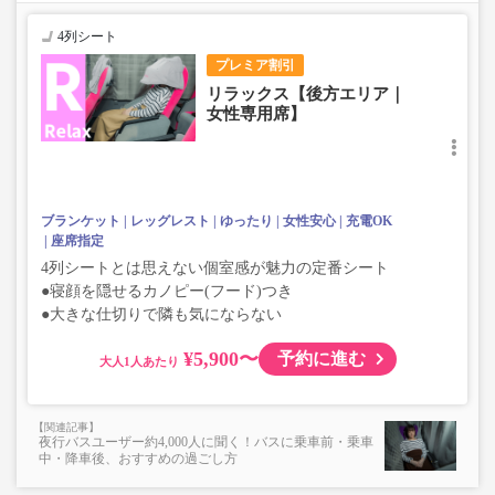
4列シート
プレミア割引
リラックス【後方エリア｜
女性専用席】
ブランケット
レッグレスト
ゆったり
女性安心
充電OK
座席指定
4列シートとは思えない個室感が魅力の定番シート
●寝顔を隠せるカノピー(フード)つき
●大きな仕切りで隣も気にならない
¥5,900〜
予約に進む
大人
夜行バスユーザー約4,000人に聞く！バスに乗車前・乗車
中・降車後、おすすめの過ごし方