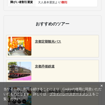
障がい者割引運賃
大人基本運賃より
5割引
おすすめのツアー
京都定期観光バス
京都丹後鉄道
×
当サイトのご利用を続けることにより、Cookieの使用に同意いただ
天橋立・城崎温泉・出石観光セット
いたものとします。詳しくは、
プライバシーステートメント
をご
覧ください。