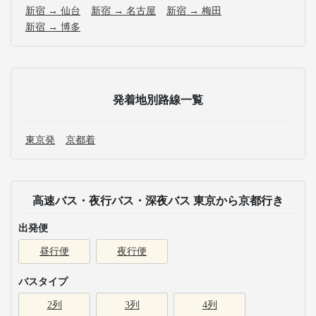
新宿 → 仙台
新宿 → 名古屋
新宿 → 梅田
新宿 → 博多
発着地別路線一覧
東京発
京都着
高速バス・夜行バス・深夜バス 東京から京都行き
出発便
昼行便
夜行便
バスタイプ
2列
3列
4列