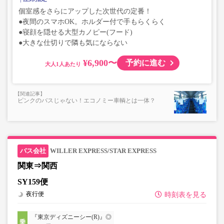
個室感をさらにアップした次世代の定番！
●夜間のスマホOK。ホルダー付で手もらくらく
●寝顔を隠せる大型カノピー(フード)
●大きな仕切りで隣も気にならない
¥6,900〜
予約に進む
大人
ピンクのバスじゃない！エコノミー車輌とは一体？
WILLER EXPRESS/STAR EXPRESS
関東⇒関西
SY159便
夜行便
時刻表を見る
『東京ディズニーシー(R)』◎