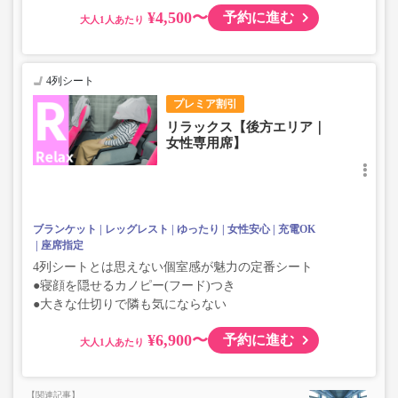
¥4,500〜
予約に進む
大人
4列シート
プレミア割引
リラックス【後方エリア｜
女性専用席】
ブランケット
レッグレスト
ゆったり
女性安心
充電OK
座席指定
4列シートとは思えない個室感が魅力の定番シート
●寝顔を隠せるカノピー(フード)つき
●大きな仕切りで隣も気にならない
¥6,900〜
予約に進む
大人