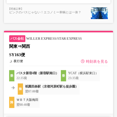
ピンクのバスじゃない！エコノミー車輌とは一体？
WILLER EXPRESS/STAR EXPRESS
関東⇒関西
SY163便
夜行便
時刻表を見る
バスタ新宿4階（新宿駅南口）
YCAT（横浜駅東口）
22:35発
23:35発
祇園四条駅（京都河原町駅も徒歩圏）
翌07:00着
ＷＢＴ大阪梅田
翌08:40着