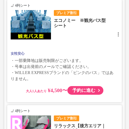
4列シート
プレミア割引
エコノミー ※観光バス型
シート
女性安心
・一部乗降地は販売制限がございます。
・号車は出発前のメールでご確認ください。
・WILLER EXPRESSブランドの「ピンクのバス」ではあ
りません。
¥4,500〜
予約に進む
大人
4列シート
プレミア割引
リラックス【後方エリア｜