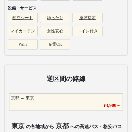
設備・サービス
独立シート
ゆったり
座席指定
マイカーテン
女性安心
トイレ付き
WiFi
充電OK
逆区間の路線
京都
→
東京
¥
3,900
～
東京
京都
の各地域から
への高速バス・格安バス