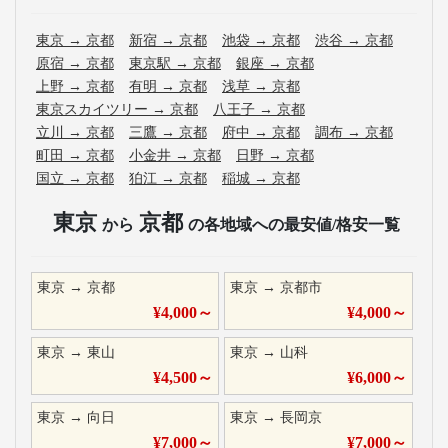
東京
→
京都
新宿
→
京都
池袋
→
京都
渋谷
→
京都
原宿
→
京都
東京駅
→
京都
銀座
→
京都
上野
→
京都
有明
→
京都
浅草
→
京都
東京スカイツリー
→
京都
八王子
→
京都
立川
→
京都
三鷹
→
京都
府中
→
京都
調布
→
京都
町田
→
京都
小金井
→
京都
日野
→
京都
国立
→
京都
狛江
→
京都
稲城
→
京都
東京
京都
から
の各地域への最安値/格安一覧
東京
→
京都
東京
→
京都市
¥
4,000
～
¥
4,000
～
東京
→
東山
東京
→
山科
¥
4,500
～
¥
6,000
～
東京
→
向日
東京
→
長岡京
¥
7,000
～
¥
7,000
～