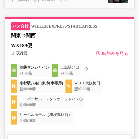
WILLER EXPRESS/STAR EXPRESS
関東⇒関西
WX189便
夜行便
時刻表を見る
池袋サンシャイン
三島駅北口
21:20発
24:05発
京都駅八条口東(降車専用)
ＷＢＴ大阪梅田
翌06:00着
翌07:20着
ユニバーサル・スタジオ・ジャパン◎
翌08:00着
リーベルホテル（JR桜島駅前）
翌08:10着