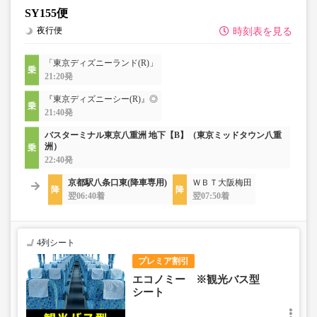
SY155便
夜行便
時刻表を見る
「東京ディズニーランド(R)」
21:20発
『東京ディズニーシー(R)』◎
21:40発
バスターミナル東京八重洲 地下【B】（東京ミッドタウン八重
洲）
22:40発
京都駅八条口東(降車専用)
ＷＢＴ大阪梅田
翌06:40着
翌07:50着
4列シート
プレミア割引
エコノミー ※観光バス型
シート