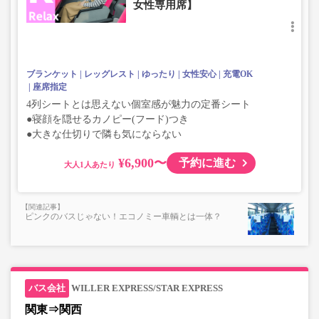
女性専用席】
ブランケット
レッグレスト
ゆったり
女性安心
充電OK
座席指定
4列シートとは思えない個室感が魅力の定番シート
●寝顔を隠せるカノピー(フード)つき
●大きな仕切りで隣も気にならない
¥6,900〜
予約に進む
大人
ピンクのバスじゃない！エコノミー車輌とは一体？
WILLER EXPRESS/STAR EXPRESS
関東⇒関西