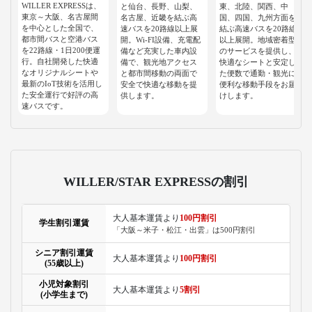
WILLER EXPRESSは、
と仙台、長野、山梨、
東、北陸、関西、中
東京～大阪、名古屋間
名古屋、近畿を結ぶ高
国、四国、九州方面を
を中心とした全国で、
速バスを20路線以上展
結ぶ高速バスを20路線
都市間バスと空港バス
開。Wi-FI設備、充電配
以上展開。地域密着型
を22路線・1日200便運
備など充実した車内設
のサービスを提供し、
行。自社開発した快適
備で、観光地アクセス
快適なシートと安定し
なオリジナルシートや
と都市間移動の両面で
た便数で通勤・観光に
最新のIoT技術を活用し
安全で快適な移動を提
便利な移動手段をお届
た安全運行で好評の高
供します。
けします。
速バスです。
WILLER/STAR EXPRESSの割引
大人基本運賃より
100円割引
学生割引運賃
「大阪～米子・松江・出雲」は500円割引
シニア割引運賃
大人基本運賃より
100円割引
(55歳以上)
小児対象割引
大人基本運賃より
5割引
(小学生まで)