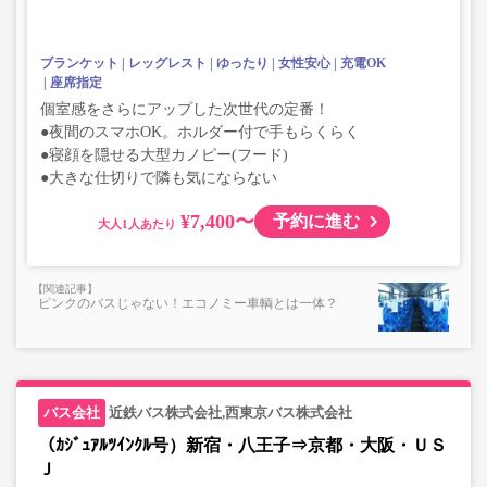
ブランケット
レッグレスト
ゆったり
女性安心
充電OK
座席指定
個室感をさらにアップした次世代の定番！
●夜間のスマホOK。ホルダー付で手もらくらく
●寝顔を隠せる大型カノピー(フード)
●大きな仕切りで隣も気にならない
¥7,400〜
予約に進む
大人
ピンクのバスじゃない！エコノミー車輌とは一体？
近鉄バス株式会社,西東京バス株式会社
（ｶｼﾞｭｱﾙﾂｲﾝｸﾙ号）新宿・八王子⇒京都・大阪・ＵＳ
Ｊ