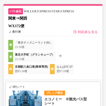
WILLER EXPRESS/STAR EXPRESS
関東⇒関西
WX172便
夜行便
時刻表を見る
「東京ディズニーランド(R)」
21:10発
東京大手町（グランキューブ）
21:55発
京都駅八条口東(降車専用)
なんばOCAT
翌05:50着
翌07:10着
4列シート
プレミア割引
エコノミー ※観光バス型
シート