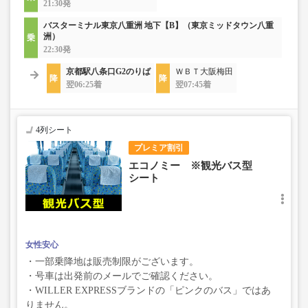
21:30発
バスターミナル東京八重洲 地下【B】（東京ミッドタウン八重
洲）
22:30発
京都駅八条口G2のりば
ＷＢＴ大阪梅田
翌06:25着
翌07:45着
4列シート
プレミア割引
エコノミー ※観光バス型
シート
女性安心
・一部乗降地は販売制限がございます。
・号車は出発前のメールでご確認ください。
・WILLER EXPRESSブランドの「ピンクのバス」ではあ
りません。