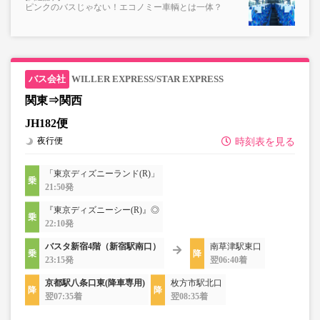
ピンクのバスじゃない！エコノミー車輌とは一体？
WILLER EXPRESS/STAR EXPRESS
関東⇒関西
JH182便
夜行便
時刻表を見る
「東京ディズニーランド(R)」
21:50発
『東京ディズニーシー(R)』◎
22:10発
バスタ新宿4階（新宿駅南口）
南草津駅東口
23:15発
翌06:40着
京都駅八条口東(降車専用)
枚方市駅北口
翌07:35着
翌08:35着