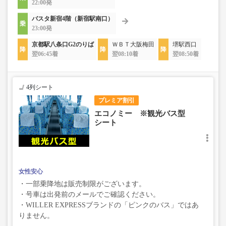
22:00発
バスタ新宿4階（新宿駅南口）
23:00発
京都駅八条口G2のりば
ＷＢＴ大阪梅田
堺駅西口
翌06:45着
翌08:10着
翌08:50着
4列シート
プレミア割引
エコノミー ※観光バス型
シート
女性安心
・一部乗降地は販売制限がございます。
・号車は出発前のメールでご確認ください。
・WILLER EXPRESSブランドの「ピンクのバス」ではあ
りません。