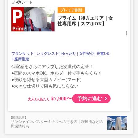
4列シート
プレミア割引
プライム【後方エリア｜女
性専用席｜スマホOK】
ブランケット
レッグレスト
ゆったり
女性安心
充電OK
座席指定
個室感をさらにアップした次世代の定番！
●夜間のスマホOK。ホルダー付で手もらくらく
●寝顔を隠せる大型カノピー(フード)
●大きな仕切りで隣も気にならない
¥7,900〜
予約に進む
大人
サンシャインバスターミナルへの行き方｜喫煙所などの
周辺情報も