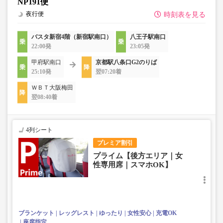
NP191便
夜行便
時刻表を見る
バスタ新宿4階（新宿駅南口）
八王子駅南口
22:00発
23:05発
甲府駅南口
京都駅八条口G2のりば
25:10発
翌07:20着
ＷＢＴ大阪梅田
翌08:40着
4列シート
プレミア割引
プライム【後方エリア｜女
性専用席｜スマホOK】
ブランケット
レッグレスト
ゆったり
女性安心
充電OK
座席指定