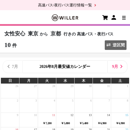
高速バス/夜行バス運行情報一覧
女性安心
東京
京都
から
行きの
高速バス・夜行バス
10
件
逆区間
7月
2026年8月最安値カレンダー
9月
日
月
火
水
木
金
土
26
27
28
29
30
31
1
2
3
4
5
6
7
8
9
10
11
12
13
14
15
￥7,200
￥5,800
￥5,400
￥6,900
￥6,900
16
17
18
19
20
21
22