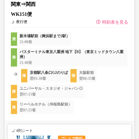
関東⇒関西
WK151便
夜行便
時刻表を見る
新木場駅前（舞浜駅まで2駅）
21:00発
バスターミナル東京八重洲 地下【B】（東京ミッドタウン八重
洲）
21:40発
京都駅八条口G2のりば
大阪駅前
翌05:30着
翌06:35着
ユニバーサル・スタジオ・ジャパン◎
翌07:15着
リーベルホテル（JR桜島駅前）
翌07:25着
4列シート
プレミア割引