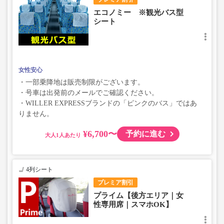
エコノミー ※観光バス型
シート
女性安心
・一部乗降地は販売制限がございます。
・号車は出発前のメールでご確認ください。
・WILLER EXPRESSブランドの「ピンクのバス」ではあ
りません。
¥6,700〜
予約に進む
大人
4列シート
プレミア割引
プライム【後方エリア｜女
性専用席｜スマホOK】