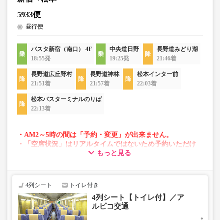
5933便
昼行便
バスタ新宿（南口） 4F
中央道日野
長野道みどり湖
18:55発
19:25発
21:46着
長野道広丘野村
長野道神林
松本インター前
21:51着
21:57着
22:03着
松本バスターミナルのりば
22:13着
・AM2～5時の間は「予約・変更」が出来ません。
・「空席状況」はリアルタイムではないため予約いただけ
もっと見る
ない場合がございます。
・変動運賃採用路線のため購入のタイミングで運賃が変動
する場合がございます。
・車両は予告なく変更となる場合がございます。これに伴
4列シート
トイレ付き
い、座席やシート設備が変更となる場合がございますの
4列シート【トイレ付】／ア
で、あらかじめご了承ください。
ルピコ交通