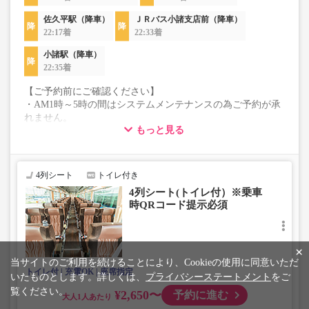
佐久平駅（降車）
ＪＲバス小諸支店前（降車）
22:17着
22:33着
小諸駅（降車）
22:35着
【ご予約前にご確認ください】
・AM1時～5時の間はシステムメンテナンスの為ご予約が承
れません。
もっと見る
・在庫の状況はリアルタイムの表示ではございません。
※売り切れの場合でも残数が表示される場合がありま
す。
・販売日・便ごとに随時価格が変動いたします。購入時に
4列シート
トイレ付き
販売価格をご確認の上でご予約をお願いいたします。
4列シート(トイレ付）※乗車
・こちらの路線はキャンセル以外の購入後の変更が一切承
時QRコード提示必須
れませんので予めご了承ください。
・学生・シニア・乳幼児料金はございません。
学生、シニアの方は「大人」、乳幼児の方は「幼児」を選
択いただきご予約にお進みください。
×
※乳幼児を選択した場合、座席確保はございません。
当サイトのご利用を続けることにより、Cookieの使用に同意いただ
トイレ付
充電OK
座席指定
乗車定員遵守のため乗車券をお持ちで無い「乳幼児」の乗
いたものとします。詳しくは、
プライバシーステートメント
をご
車をお断りする場合があります。
覧ください。
¥2,650〜
予約に進む
大人
・最新の運行状況は運行会社HPを御覧ください。