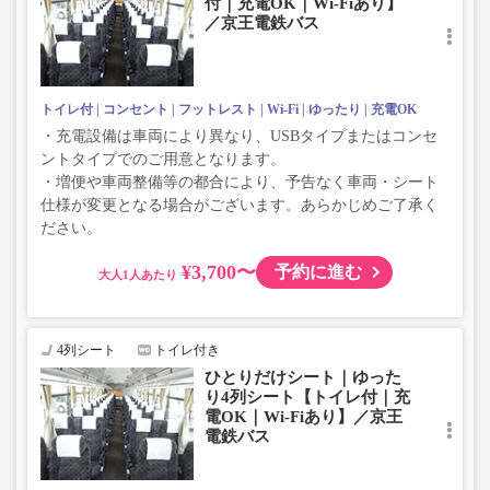
付｜充電OK｜Wi-Fiあり】
じめご了承ください。
／京王電鉄バス
トイレ付
コンセント
フットレスト
Wi-Fi
ゆったり
充電OK
・充電設備は車両により異なり、USBタイプまたはコンセ
ントタイプでのご用意となります。
・増便や車両整備等の都合により、予告なく車両・シート
仕様が変更となる場合がございます。あらかじめご了承く
ださい。
¥3,700〜
予約に進む
大人
4列シート
トイレ付き
ひとりだけシート｜ゆった
り4列シート【トイレ付｜充
電OK｜Wi-Fiあり】／京王
電鉄バス