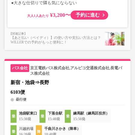
●大きな仕切りで隣も気にならない
¥3,200〜
予約に進む
大人
【あと払い（ペイディ）】の使い方や支払い方法とは？
WILLERでの予約がもっと便利に！
京王電鉄バス株式会社,アルピコ交通株式会社,長電バ
ス株式会社
新宿・池袋⇒長野
6103便
昼行便
池袋駅東口
下落合駅
練馬駅（練馬区役所）
15:30発
15:40発
15:50発
川越的場
千曲川さかき（降車）
16:20発
18:40着