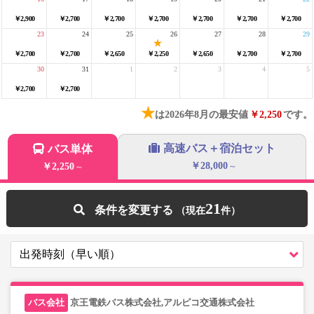
￥2,900
￥2,700
￥2,700
￥2,700
￥2,700
￥2,700
￥2,700
23
24
25
26
27
28
29
￥2,700
￥2,700
￥2,650
￥2,250
￥2,650
￥2,700
￥2,700
30
31
1
2
3
4
5
￥2,700
￥2,700
★
は2026年8月の最安値
￥2,250
です。
高速バス＋宿泊セット
バス単体
￥28,000
￥2,250
～
～
21
条件を変更する
京王電鉄バス株式会社,アルピコ交通株式会社