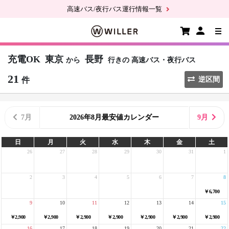
高速バス/夜行バス運行情報一覧
充電OK
東京
長野
から
行きの
高速バス・夜行バス
21
件
逆区間
7月
2026年8月最安値カレンダー
9月
日
月
火
水
木
金
土
26
27
28
29
30
31
1
2
3
4
5
6
7
8
￥6,700
9
10
11
12
13
14
15
￥2,900
￥2,900
￥2,900
￥2,900
￥2,900
￥2,900
￥2,900
16
17
18
19
20
21
22