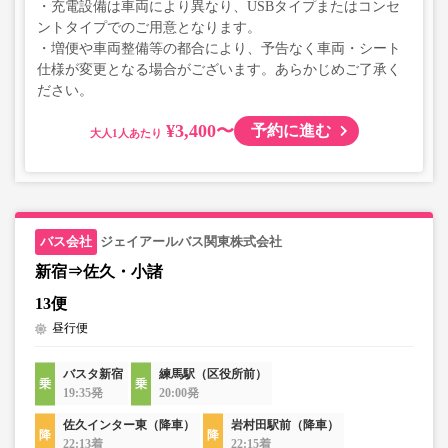
・充電設備は車両により異なり、USBタイプまたはコンセ
ントタイプでのご用意となります。
・増便や車両整備等の都合により、予告なく車両・シート
仕様が変更となる場合がございます。あらかじめご了承く
ださい。
¥3,400〜
予約に進む
大人
ジェイアールバス関東株式会社
新宿⇒佐久・小諸
13便
昼行便
バスタ新宿
練馬駅（区役所前）
19:35発
20:00発
佐久インター東（降車）
岩村田駅前（降車）
22:13着
22:15着