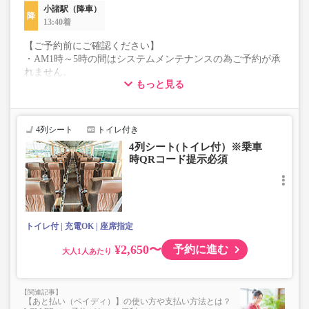
小諸駅（降車）
13:40着
【ご予約前にご確認ください】
・AM1時～5時の間はシステムメンテナンスの為ご予約が承
れません。
もっと見る
・在庫の状況はリアルタイムの表示ではございません。
※売り切れの場合でも残数が表示される場合がありま
す。
・販売日・便ごとに随時価格が変動いたします。購入時に
4列シート
トイレ付き
販売価格をご確認の上でご予約をお願いいたします。
4列シート(トイレ付）※乗車
・こちらの路線はキャンセル以外の購入後の変更が一切承
時QRコード提示必須
れませんので予めご了承ください。
・学生・シニア・乳幼児料金はございません。
学生、シニアの方は「大人」、乳幼児の方は「幼児」を選
択いただきご予約にお進みください。
※乳幼児を選択した場合、座席確保はございません。
トイレ付
充電OK
座席指定
乗車定員遵守のため乗車券をお持ちで無い「乳幼児」の乗
車をお断りする場合があります。
¥2,650〜
予約に進む
大人
・最新の運行状況は運行会社HPを御覧ください。
・車両は予告なく変更となる場合がございます。これに伴
い、座席やシート設備が変更となる場合がございますの
で、あらかじめご了承ください。
【あと払い（ペイディ）】の使い方や支払い方法とは？