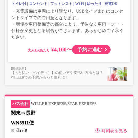
トイレ付
コンセント
フットレスト
Wi-Fi
ゆったり
充電OK
・充電設備は車両により異なり、USBタイプまたはコンセ
ントタイプでのご用意となります。
・増便や車両整備等の都合により、予告なく車両・シート
仕様が変更となる場合がございます。あらかじめご了承く
ださい。
¥4,100〜
予約に進む
大人
【あと払い（ペイディ）】の使い方や支払い方法とは？
WILLERでの予約がもっと便利に！
WILLER EXPRESS/STAR EXPRESS
関東⇒長野
WN5511便
昼行便
時刻表を見る