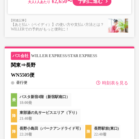
¥2,650〜
予約に進む
大人
・最新の運行状況は運行会社HPを御覧ください。
・車両は予告なく変更となる場合がございます。これに伴
い、座席やシート設備が変更となる場合がございますの
で、あらかじめご了承ください。
【あと払い（ペイディ）】の使い方や支払い方法とは？
WILLERでの予約がもっと便利に！
WILLER EXPRESS/STAR EXPRESS
関東⇒長野
WN5505便
昼行便
時刻表を見る
バスタ新宿4階（新宿駅南口）
18:00発
東部湯の丸サービスエリア（下り）
21:40着
長野小島田（パークアンドライド可）
長野駅前(東口)
22:20着
22:40着