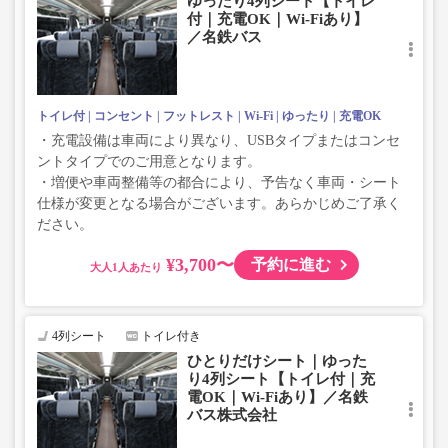
ゆったり4列シート【トイレ
座席やシート設備が変更となる場合がございますので、あらか
付｜充電OK｜Wi-Fiあり】
じめご了承ください。
／名鉄バス
トイレ付
コンセント
フットレスト
Wi-Fi
ゆったり
充電OK
・充電設備は車両により異なり、USBタイプまたはコンセ
ントタイプでのご用意となります。
・増便や車両整備等の都合により、予告なく車両・シート
仕様が変更となる場合がございます。あらかじめご了承く
ださい。
¥3,700〜
予約に進む
大人
4列シート
トイレ付き
ひとりだけシート｜ゆった
り4列シート【トイレ付｜充
電OK｜Wi-Fiあり】／名鉄
バス株式会社