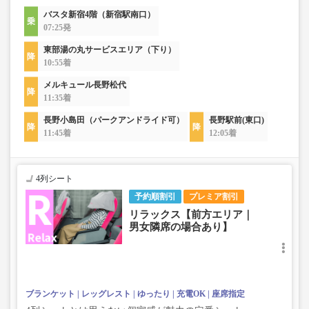
バスタ新宿4階（新宿駅南口）
07:25発
東部湯の丸サービスエリア（下り）
10:55着
メルキュール長野松代
11:35着
長野小島田（パークアンドライド可）
長野駅前(東口)
11:45着
12:05着
4列シート
予約順割引
プレミア割引
リラックス【前方エリア｜
男女隣席の場合あり】
ブランケット
レッグレスト
ゆったり
充電OK
座席指定