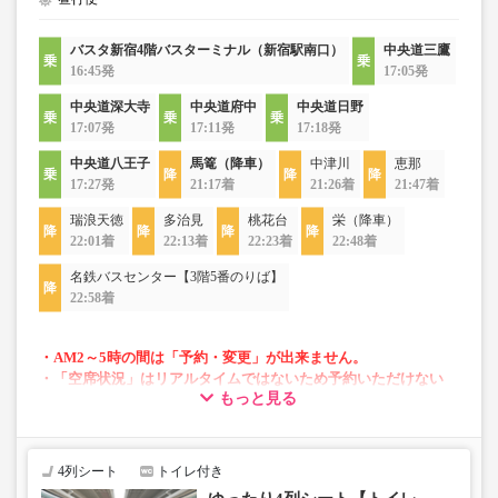
バスタ新宿4階バスターミナル（新宿駅南口）
中央道三鷹
16:45発
17:05発
中央道深大寺
中央道府中
中央道日野
17:07発
17:11発
17:18発
中央道八王子
馬篭（降車）
中津川
恵那
17:27発
21:17着
21:26着
21:47着
瑞浪天徳
多治見
桃花台
栄（降車）
22:01着
22:13着
22:23着
22:48着
名鉄バスセンター【3階5番のりば】
22:58着
・AM2～5時の間は「予約・変更」が出来ません。
・「空席状況」はリアルタイムではないため予約いただけない
もっと見る
場合がございます。
・「２席ひとりじめシート」は昼行便では通常運賃＋1,000円で
ご利用いただけます。車両運用上2席ひとりじめシートがない場
合もございます。
4列シート
トイレ付き
・車両は予告なく変更となる場合がございます。これに伴い、