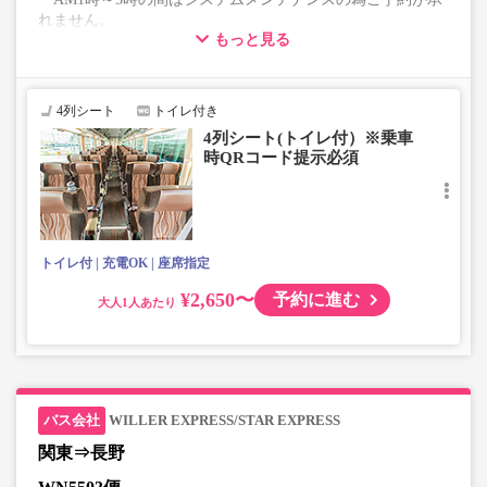
れません。
もっと見る
・在庫の状況はリアルタイムの表示ではございません。
※売り切れの場合でも残数が表示される場合がありま
す。
・販売日・便ごとに随時価格が変動いたします。購入時に
4列シート
トイレ付き
販売価格をご確認の上でご予約をお願いいたします。
4列シート(トイレ付）※乗車
・こちらの路線はキャンセル以外の購入後の変更が一切承
時QRコード提示必須
れませんので予めご了承ください。
・学生・シニア・乳幼児料金はございません。
学生、シニアの方は「大人」、乳幼児の方は「幼児」を選
択いただきご予約にお進みください。
※乳幼児を選択した場合、座席確保はございません。
トイレ付
充電OK
座席指定
乗車定員遵守のため乗車券をお持ちで無い「乳幼児」の乗
車をお断りする場合があります。
¥2,650〜
予約に進む
大人
・最新の運行状況は運行会社HPを御覧ください。
・車両は予告なく変更となる場合がございます。これに伴
い、座席やシート設備が変更となる場合がございますの
で、あらかじめご了承ください。
WILLER EXPRESS/STAR EXPRESS
関東⇒長野