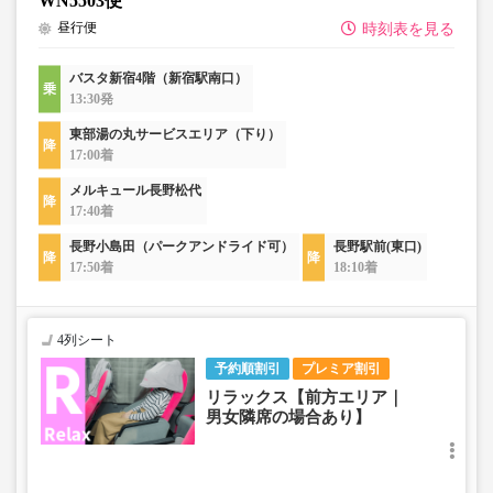
WN5503便
昼行便
時刻表を見る
バスタ新宿4階（新宿駅南口）
13:30発
東部湯の丸サービスエリア（下り）
17:00着
メルキュール長野松代
17:40着
長野小島田（パークアンドライド可）
長野駅前(東口)
17:50着
18:10着
4列シート
予約順割引
プレミア割引
リラックス【前方エリア｜
男女隣席の場合あり】