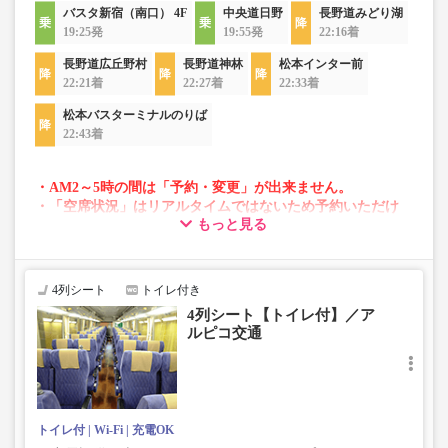
バスタ新宿（南口） 4F
中央道日野
長野道みどり湖
19:25発
19:55発
22:16着
長野道広丘野村
長野道神林
松本インター前
22:21着
22:27着
22:33着
松本バスターミナルのりば
22:43着
・AM2～5時の間は「予約・変更」が出来ません。
・「空席状況」はリアルタイムではないため予約いただけ
もっと見る
ない場合がございます。
・変動運賃採用路線のため購入のタイミングで運賃が変動
する場合がございます。
・車両は予告なく変更となる場合がございます。これに伴
4列シート
トイレ付き
い、座席やシート設備が変更となる場合がございますの
4列シート【トイレ付】／ア
で、あらかじめご了承ください。
ルピコ交通
トイレ付
Wi-Fi
充電OK