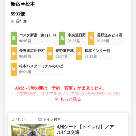
新宿⇒松本
5991便
昼行便
バスタ新宿（南口） 4F
中央道日野
長野道みどり湖
06:05発
06:35発
08:56着
長野道広丘野村
長野道神林
松本インター前
09:01着
09:07着
09:13着
松本バスターミナルのりば
09:23着
・AM2～5時の間は「予約・変更」が出来ません。
・「空席状況」はリアルタイムではないため予約いただけ
もっと見る
ない場合がございます。
・変動運賃採用路線のため購入のタイミングで運賃が変動
する場合がございます。
・車両は予告なく変更となる場合がございます。これに伴
4列シート
トイレ付き
い、座席やシート設備が変更となる場合がございますの
4列シート【トイレ付】／ア
で、あらかじめご了承ください。
ルピコ交通