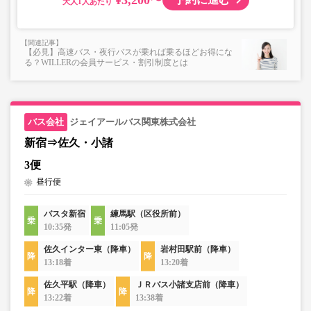
大人
【必見】高速バス・夜行バスが乗れば乗るほどお得にな
る？WILLERの会員サービス・割引制度とは
ジェイアールバス関東株式会社
新宿⇒佐久・小諸
3便
昼行便
バスタ新宿
練馬駅（区役所前）
10:35発
11:05発
佐久インター東（降車）
岩村田駅前（降車）
13:18着
13:20着
佐久平駅（降車）
ＪＲバス小諸支店前（降車）
13:22着
13:38着