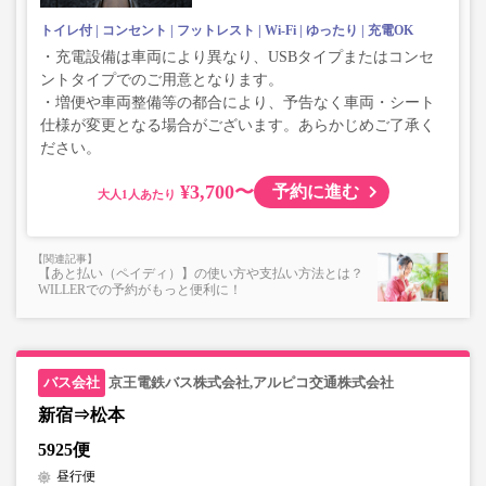
トイレ付
コンセント
フットレスト
Wi-Fi
ゆったり
充電OK
・充電設備は車両により異なり、USBタイプまたはコンセ
ントタイプでのご用意となります。
・増便や車両整備等の都合により、予告なく車両・シート
仕様が変更となる場合がございます。あらかじめご了承く
ださい。
¥3,700〜
予約に進む
大人
【あと払い（ペイディ）】の使い方や支払い方法とは？
WILLERでの予約がもっと便利に！
京王電鉄バス株式会社,アルピコ交通株式会社
新宿⇒松本
5925便
昼行便