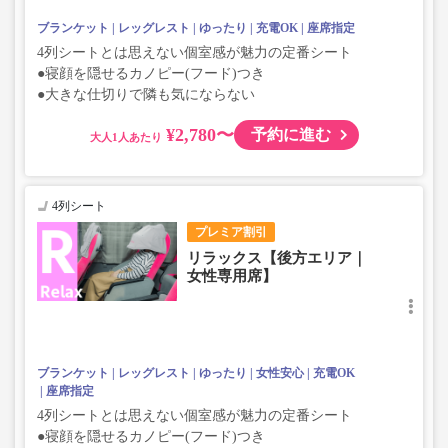
ブランケット
レッグレスト
ゆったり
充電OK
座席指定
4列シートとは思えない個室感が魅力の定番シート
●寝顔を隠せるカノピー(フード)つき
●大きな仕切りで隣も気にならない
¥2,780〜
予約に進む
大人
4列シート
プレミア割引
リラックス【後方エリア｜
女性専用席】
ブランケット
レッグレスト
ゆったり
女性安心
充電OK
座席指定
4列シートとは思えない個室感が魅力の定番シート
●寝顔を隠せるカノピー(フード)つき