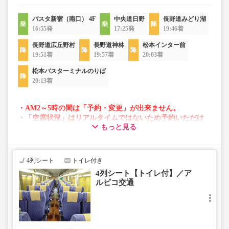
バスタ新宿（南口） 4F
中央道日野
長野道みどり湖
16:55発
17:25発
19:46着
長野道広丘野村
長野道神林
松本インター前
19:51着
19:57着
20:03着
松本バスターミナルのりば
20:13着
・AM2～5時の間は「予約・変更」が出来ません。
・「空席状況」はリアルタイムではないため予約いただけ
もっと見る
ない場合がございます。
・変動運賃採用路線のため購入のタイミングで運賃が変動
する場合がございます。
・車両は予告なく変更となる場合がございます。これに伴
4列シート
トイレ付き
い、座席やシート設備が変更となる場合がございますの
4列シート【トイレ付】／ア
で、あらかじめご了承ください。
ルピコ交通