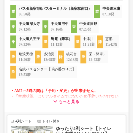
バスタ新宿4階バスターミナル（新宿駅南口）
中央道三鷹
06:50発
07:10発
中央道深大寺
中央道府中
中央道日野
07:12発
07:16発
07:23発
中央道八王子
馬篭（降車）
中津川
恵那
07:32発
11:12着
11:21着
11:42着
瑞浪天徳
多治見
桃花台
栄（降車）
11:56着
12:08着
12:18着
12:43着
名鉄バスセンター【3階5番のりば】
12:53着
・AM2～5時の間は「予約・変更」が出来ません。
・「空席状況」はリアルタイムではないため予約いただけない
もっと見る
場合がございます。
・「２席ひとりじめシート」は昼行便では通常運賃＋1,000円で
ご利用いただけます。車両運用上2席ひとりじめシートがない場
合もございます。
4列シート
トイレ付き
・車両は予告なく変更となる場合がございます。これに伴い、
ゆったり4列シート【トイレ
座席やシート設備が変更となる場合がございますので、あらか