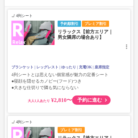
4列シート
予約順割引
プレミア割引
リラックス【前方エリア｜
男女隣席の場合あり】
ブランケット
レッグレスト
ゆったり
充電OK
座席指定
4列シートとは思えない個室感が魅力の定番シート
●寝顔を隠せるカノピー(フード)つき
●大きな仕切りで隣も気にならない
¥2,810〜
予約に進む
大人
4列シート
プレミア割引