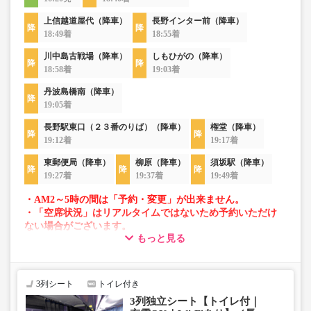
上信越道屋代（降車）
長野インター前（降車）
18:49着
18:55着
川中島古戦場（降車）
しもひがの（降車）
18:58着
19:03着
丹波島橋南（降車）
19:05着
長野駅東口（２３番のりば）（降車）
権堂（降車）
19:12着
19:17着
東郵便局（降車）
柳原（降車）
須坂駅（降車）
19:27着
19:37着
19:49着
・AM2～5時の間は「予約・変更」が出来ません。
・「空席状況」はリアルタイムではないため予約いただけ
ない場合がございます。
もっと見る
・車両は予告なく変更となる場合がございます。これに伴
い、座席やシート設備が変更となる場合がございますの
で、あらかじめご了承ください。
3列シート
トイレ付き
3列独立シート【トイレ付｜