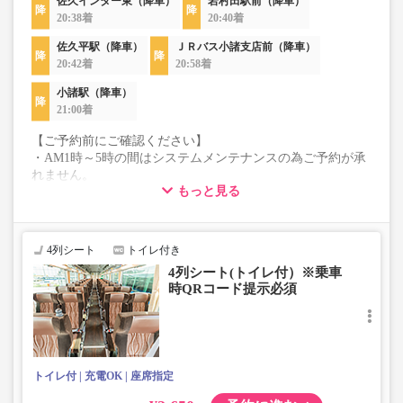
佐久インター東（降車）
岩村田駅前（降車）
20:38着
20:40着
佐久平駅（降車）
ＪＲバス小諸支店前（降車）
20:42着
20:58着
小諸駅（降車）
21:00着
【ご予約前にご確認ください】
・AM1時～5時の間はシステムメンテナンスの為ご予約が承
れません。
もっと見る
・在庫の状況はリアルタイムの表示ではございません。
※売り切れの場合でも残数が表示される場合がありま
す。
・販売日・便ごとに随時価格が変動いたします。購入時に
4列シート
トイレ付き
販売価格をご確認の上でご予約をお願いいたします。
4列シート(トイレ付）※乗車
・こちらの路線はキャンセル以外の購入後の変更が一切承
時QRコード提示必須
れませんので予めご了承ください。
・学生・シニア・乳幼児料金はございません。
学生、シニアの方は「大人」、乳幼児の方は「幼児」を選
択いただきご予約にお進みください。
※乳幼児を選択した場合、座席確保はございません。
トイレ付
充電OK
座席指定
乗車定員遵守のため乗車券をお持ちで無い「乳幼児」の乗
車をお断りする場合があります。