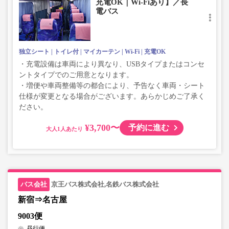
充電OK｜Wi-Fiあり】／長
電バス
独立シート
トイレ付
マイカーテン
Wi-Fi
充電OK
・充電設備は車両により異なり、USBタイプまたはコンセ
ントタイプでのご用意となります。
・増便や車両整備等の都合により、予告なく車両・シート
仕様が変更となる場合がございます。あらかじめご了承く
ださい。
¥3,700〜
予約に進む
大人
京王バス株式会社,名鉄バス株式会社
新宿⇒名古屋
9003便
昼行便