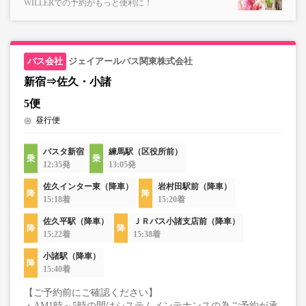
WILLERでの予約がもっと便利に！
ジェイアールバス関東株式会社
新宿⇒佐久・小諸
5便
昼行便
バスタ新宿
練馬駅（区役所前）
12:35発
13:05発
佐久インター東（降車）
岩村田駅前（降車）
15:18着
15:20着
佐久平駅（降車）
ＪＲバス小諸支店前（降車）
15:22着
15:38着
小諸駅（降車）
15:40着
【ご予約前にご確認ください】
・AM1時～5時の間はシステムメンテナンスの為ご予約が承