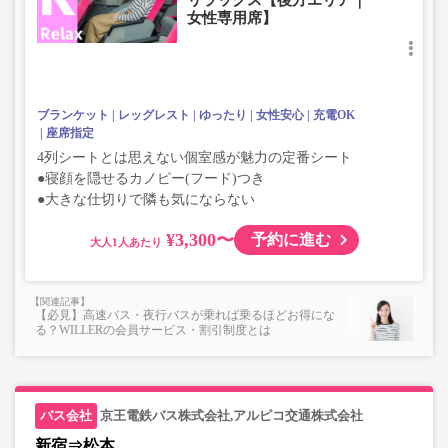
リラックス【後方エリア｜
女性専用席】
ブランケット
レッグレスト
ゆったり
女性安心
充電OK
座席指定
4列シートとは思えない個室感が魅力の定番シート
●寝顔を隠せるカノピー(フード)つき
●大きな仕切りで隣も気にならない
¥3,300〜
予約に進む
大人
【必見】高速バス・夜行バスが乗れば乗るほどお得にな
る？WILLERの会員サービス・割引制度とは
京王電鉄バス株式会社,アルピコ交通株式会社
新宿⇒松本