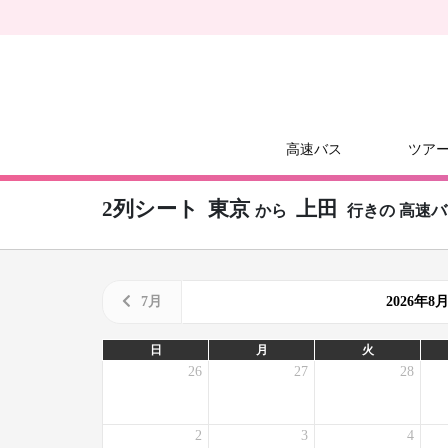
高速バス
ツア
2列シート
東京
上田
から
行きの
高速バ
7月
2026年
日
月
火
26
27
28
2
3
4