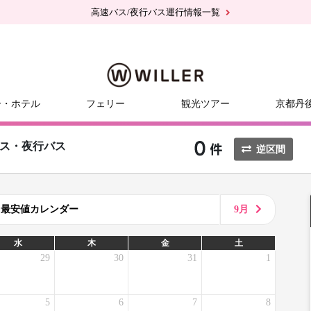
高速バス/夜行バス運行情報一覧
ー・ホテル
フェリー
観光ツアー
京都丹
ス・夜行バス
逆区間
8月最安値カレンダー
9月
水
木
金
土
29
30
31
1
5
6
7
8