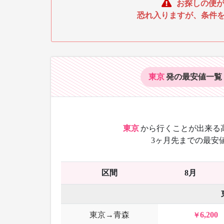
お探しの便が
恐れ入りますが、条件
東京
発の最安値
一覧
東京
から
行くことが出来る
3ヶ月先までの最安
区間
8月
東京→青森
6,200