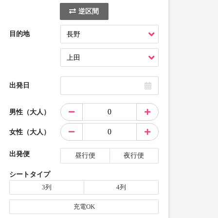
逆区間
目的地
出発日
男性（大人）
女性（大人）
出発便
昼行便
夜行便
シートタイプ
3列
4列
充電OK