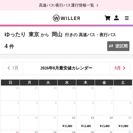
高速バス/夜行バス運行情報一覧
ゆったり
東京
岡山
から
行きの
高速バス・夜行バス
4
件
逆区間
7月
2026年8月最安値カレンダー
9月
日
月
火
水
木
金
土
26
27
28
29
30
31
1
2
3
4
5
6
7
8
9
10
11
12
13
14
15
￥15,000
￥12,400
￥15,000
￥13,800
16
17
18
19
20
21
22