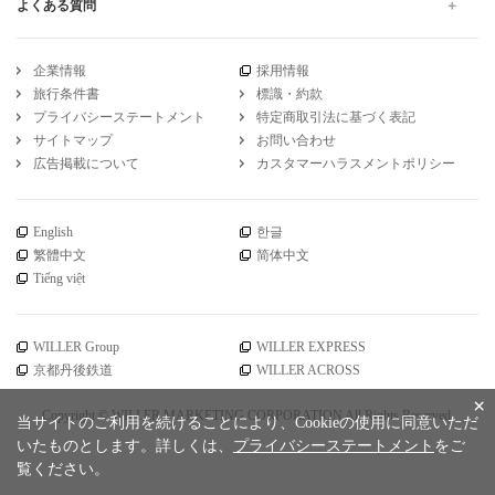
よくある質問
企業情報
採用情報
旅行条件書
標識・約款
プライバシーステートメント
特定商取引法に基づく表記
サイトマップ
お問い合わせ
広告掲載について
カスタマーハラスメントポリシー
English
한글
繁體中文
简体中文
Tiếng việt
WILLER Group
WILLER EXPRESS
京都丹後鉄道
WILLER ACROSS
×
Copyright © WILLER MARKETING CORPORATION All Rights Reserved.
当サイトのご利用を続けることにより、Cookieの使用に同意いただ
いたものとします。詳しくは、
プライバシーステートメント
をご
覧ください。