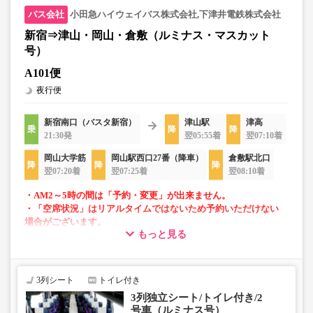
小田急ハイウェイバス株式会社,下津井電鉄株式会社
新宿⇒津山・岡山・倉敷（ルミナス・マスカット
号）
A101便
夜行便
新宿南口（バスタ新宿）
津山駅
津高
21:30発
翌05:55着
翌07:10着
岡山大学筋
岡山駅西口27番（降車）
倉敷駅北口
翌07:20着
翌07:25着
翌08:10着
・AM2～5時の間は「予約・変更」が出来ません。
・「空席状況」はリアルタイムではないため予約いただけない
場合がございます。
もっと見る
・車内トイレ完備で長旅でも安心。※車両により異なりま
す。
・3列シートでゆったり快適なバス旅を。
3列シート
トイレ付き
・フリーWi-Fiが利用可能。※車両により異なります。
3列独立シート/トイレ付き/2
・座席にUSB設備あり。※車両により異なります。
号車（ルミナス号）