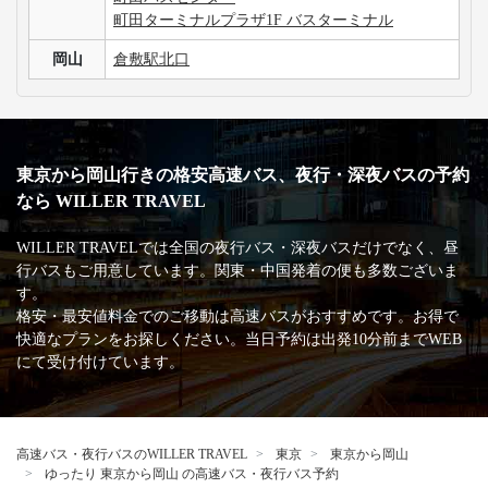
町田ターミナルプラザ1F バスターミナル
岡山
倉敷駅北口
東京から岡山行きの格安高速バス、夜行・深夜バスの予約
なら WILLER TRAVEL
WILLER TRAVELでは全国の夜行バス・深夜バスだけでなく、昼
行バスもご用意しています。関東・中国発着の便も多数ございま
す。
格安・最安値料金でのご移動は高速バスがおすすめです。お得で
快適なプランをお探しください。当日予約は出発10分前までWEB
にて受け付けています。
高速バス・夜行バスのWILLER TRAVEL
東京
東京から岡山
ゆったり 東京から岡山 の高速バス・夜行バス予約