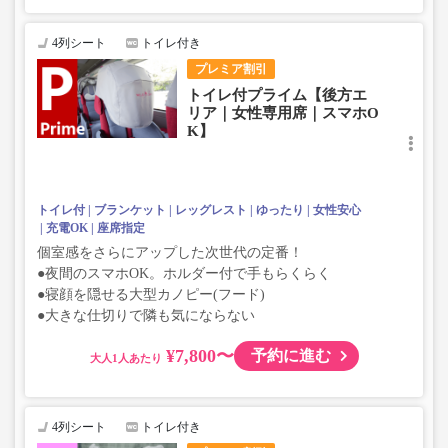
4列シート
トイレ付き
プレミア割引
トイレ付プライム【後方エ
リア｜女性専用席｜スマホO
K】
トイレ付
ブランケット
レッグレスト
ゆったり
女性安心
充電OK
座席指定
個室感をさらにアップした次世代の定番！
●夜間のスマホOK。ホルダー付で手もらくらく
●寝顔を隠せる大型カノピー(フード)
●大きな仕切りで隣も気にならない
¥7,800〜
予約に進む
大人
4列シート
トイレ付き