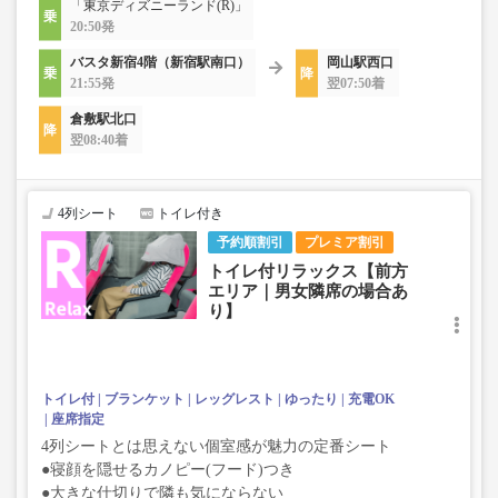
「東京ディズニーランド(R)」
20:50発
バスタ新宿4階（新宿駅南口）
岡山駅西口
21:55発
翌07:50着
倉敷駅北口
翌08:40着
4列シート
トイレ付き
予約順割引
プレミア割引
トイレ付リラックス【前方
エリア｜男女隣席の場合あ
り】
トイレ付
ブランケット
レッグレスト
ゆったり
充電OK
座席指定
4列シートとは思えない個室感が魅力の定番シート
●寝顔を隠せるカノピー(フード)つき
●大きな仕切りで隣も気にならない