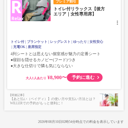
プレミア割引
トイレ付リラックス【後方
エリア｜女性専用席】
トイレ付
ブランケット
レッグレスト
ゆったり
女性安心
充電OK
座席指定
4列シートとは思えない個室感が魅力の定番シート
●寝顔を隠せるカノピー(フード)つき
●大きな仕切りで隣も気にならない
¥8,900〜
予約に進む
大人
【あと払い（ペイディ）】の使い方や支払い方法とは？
WILLERでの予約がもっと便利に！
2026年08月10日02時54分
時点での料金を表示しています