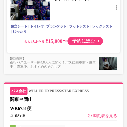
・座席にコンセント設備あり。※車両により異なります。
・車内は常時換気し、清掃・除菌を徹底。
独立シート
トイレ付
ブランケット
フットレスト
レッグレスト
ゆったり
¥15,000〜
予約に進む
大人
夜行バスユーザー約4,000人に聞く！バスに乗車前・乗車
中・降車後、おすすめの過ごし方
WILLER EXPRESS/STAR EXPRESS
関東⇒岡山
WK6751便
夜行便
時刻表を見る