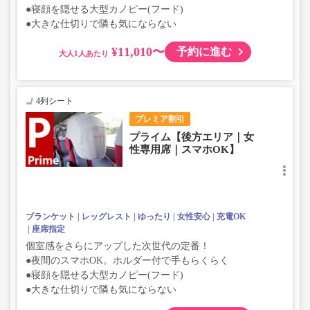
●寝顔を隠せる大型カノピー(フード)
●大きな仕切りで隣も気にならない
¥11,010〜
予約に進む
大人
4列シート
プレミア割引
プライム【後方エリア｜女
性専用席｜スマホOK】
ブランケット
レッグレスト
ゆったり
女性安心
充電OK
座席指定
個室感をさらにアップした次世代の定番！
●夜間のスマホOK。ホルダー付で手もらくらく
●寝顔を隠せる大型カノピー(フード)
●大きな仕切りで隣も気にならない