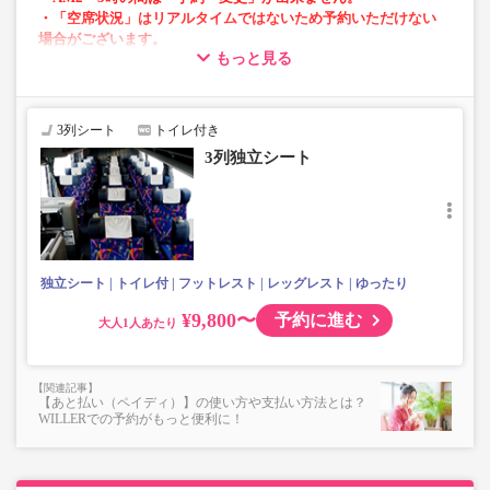
・「空席状況」はリアルタイムではないため予約いただけない
場合がございます。
もっと見る
・車内トイレ完備で長旅でも安心。※車両により異なりま
す。
・3列シートでゆったり快適なバス旅を。
3列シート
トイレ付き
・フリーWi-Fiが利用可能。※車両により異なります。
3列独立シート
・座席にUSB設備あり。※車両により異なります。
・座席にコンセント設備あり。※車両により異なります。
・車内は常時換気し、清掃・除菌を徹底。
独立シート
トイレ付
フットレスト
レッグレスト
ゆったり
¥9,800〜
予約に進む
大人
【あと払い（ペイディ）】の使い方や支払い方法とは？
WILLERでの予約がもっと便利に！