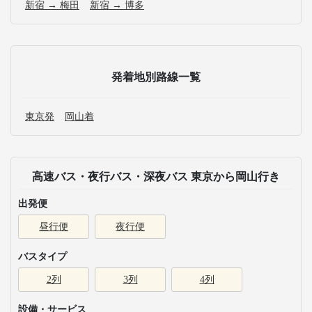
新宿 → 梅田
新宿 → 博多
発着地別路線一覧
東京発
岡山着
高速バス・夜行バス・深夜バス 東京から岡山行き
出発便
昼行便
夜行便
バスタイプ
2列
3列
4列
設備・サービス