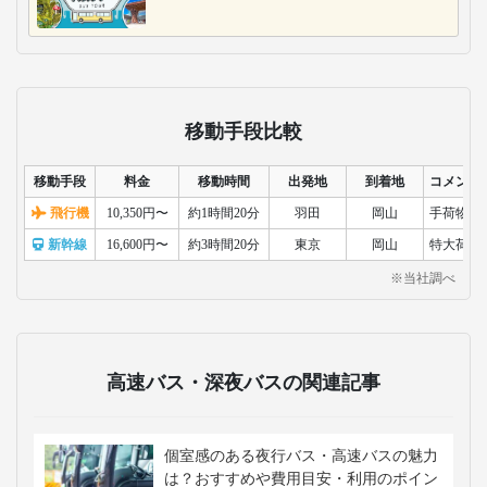
移動手段比較
移動手段
料金
移動時間
出発地
到着地
コメント
飛行機
10,350円〜
約1時間20分
羽田
岡山
手荷物検
新幹線
16,600円〜
約3時間20分
東京
岡山
特大荷物
※当社調べ
高速バス・深夜バスの関連記事
個室感のある夜行バス・高速バスの魅力
は？おすすめや費用目安・利用のポイン