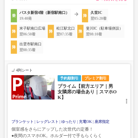
バスタ新宿4階（新宿駅南口）
久世IC
19:40発
翌05:20着
米子駅南口広場
松江駅北口
斐川IC（駐車場併設）
翌06:50着
翌07:35着
翌08:10着
出雲市駅南口
翌08:35着
4列シート
予約順割引
プレミア割引
プライム【前方エリア｜男
女隣席の場合あり｜スマホO
K】
ブランケット
レッグレスト
ゆったり
充電OK
座席指定
個室感をさらにアップした次世代の定番！
●夜間のスマホOK。ホルダー付で手もらくらく