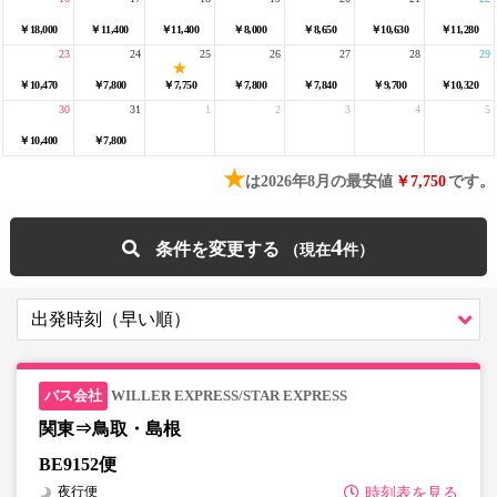
￥18,000
￥11,400
￥11,400
￥8,000
￥8,650
￥10,630
￥11,280
23
24
25
26
27
28
29
￥10,470
￥7,800
￥7,750
￥7,800
￥7,840
￥9,700
￥10,320
30
31
1
2
3
4
5
￥10,400
￥7,800
★
は2026年8月の最安値
￥7,750
です。
4
条件を変更する
WILLER EXPRESS/STAR EXPRESS
関東⇒鳥取・島根
BE9152便
夜行便
時刻表を見る