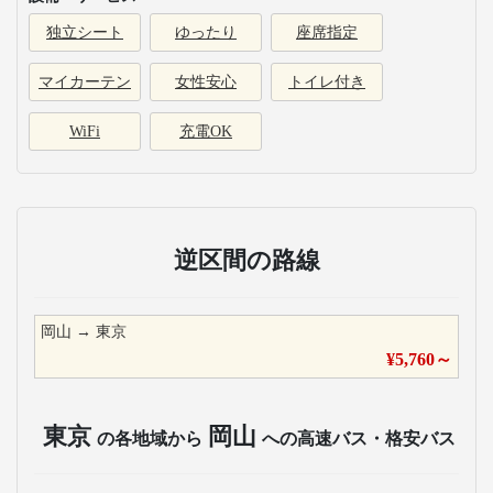
独立シート
ゆったり
座席指定
マイカーテン
女性安心
トイレ付き
WiFi
充電OK
逆区間の路線
岡山
→
東京
¥
5,760
～
東京
岡山
の各地域から
への高速バス・格安バス