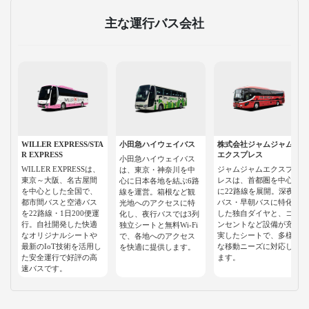
主な運行バス会社
WILLER EXPRESS/STA
小田急ハイウェイバス
株式会社ジャムジャム
R EXPRESS
エクスプレス
小田急ハイウェイバス
WILLER EXPRESSは、
ジャムジャムエクスプ
は、東京・神奈川を中
東京～大阪、名古屋間
レスは、首都圏を中心
心に日本各地を結ぶ6路
を中心とした全国で、
に22路線を展開。深夜
線を運営。箱根など観
都市間バスと空港バス
バス・早朝バスに特化
光地へのアクセスに特
を22路線・1日200便運
した独自ダイヤと、コ
化し、夜行バスでは3列
行。自社開発した快適
ンセントなど設備が充
独立シートと無料Wi-Fi
なオリジナルシートや
実したシートで、多様
で、各地へのアクセス
最新のIoT技術を活用し
な移動ニーズに対応し
を快適に提供します。
た安全運行で好評の高
ます。
速バスです。