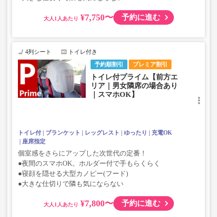
¥7,750〜
予約に進む
大人
4列シート
トイレ付き
予約順割引
プレミア割引
トイレ付プライム【前方エ
リア｜男女隣席の場合あり
｜スマホOK】
トイレ付
ブランケット
レッグレスト
ゆったり
充電OK
座席指定
個室感をさらにアップした次世代の定番！
●夜間のスマホOK。ホルダー付で手もらくらく
●寝顔を隠せる大型カノピー(フード)
●大きな仕切りで隣も気にならない
¥7,800〜
予約に進む
大人