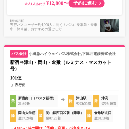
¥12,800〜
予約に進む
大人
夜行バスユーザー約4,000人に聞く！バスに乗車前・乗車
中・降車後、おすすめの過ごし方
小田急ハイウェイバス株式会社,下津井電鉄株式会社
新宿⇒津山・岡山・倉敷（ルミナス・マスカット
号）
101便
夜行便
新宿南口（バスタ新宿）
津山駅
津高
21:30発
翌05:55着
翌07:10着
岡山大学筋
岡山駅西口27番（降車）
倉敷駅北口
翌07:20着
翌07:25着
翌08:10着
・AM2～5時の間は「予約・変更」が出来ません。