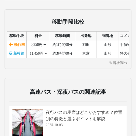
移動手段比較
移動手段
料金
移動時間
出発地
到着地
コメント
飛行機
9,250円〜
約1時間00分
羽田
山形
手荷物検
新幹線
11,450円〜
約3時間00分
東京
山形
特大荷物
※当社調べ
高速バス・深夜バスの関連記事
夜行バスの座席はどこがおすすめ？位置
別の特徴と選ぶポイントを解説
2025-10-03