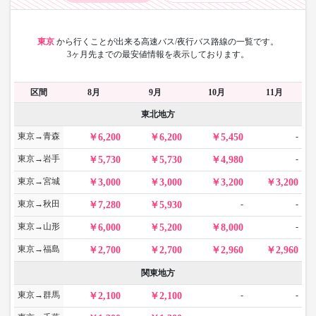
東京
から
行くことが出来る高速バス/夜行バス路線の一覧です。
3ヶ月先までの最安値情報を表示しております。
区間
8月
9月
10月
11月
東北地方
東京→青森
-
6,200
6,200
5,450
東京→岩手
-
5,730
5,730
4,980
東京→宮城
3,000
3,000
3,200
3,200
東京→秋田
-
-
7,280
5,930
東京→山形
-
6,000
5,200
8,000
東京→福島
2,700
2,700
2,960
2,960
関東地方
東京→群馬
-
-
2,100
2,100