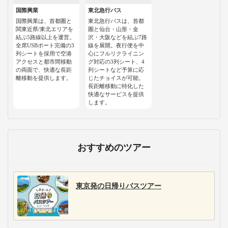
国際興業
東北急行バス
国際興業は、首都圏と
東北急行バスは、首都
関東近県/東北エリアを
圏と仙台・山形・金
結ぶ5路線以上を運営。
沢・大阪などを結ぶ7路
全席USBポート完備の3
線を展開。夜行便を中
列シートを採用で空港
心にフルリクライニン
アクセスと都市間移動
グ対応の3列シート、4
の両面で、快適な長距
列シートなど予算に応
離移動を提供します。
じたチョイスが可能。
長距離移動に特化した
快適なサービスを提供
します。
おすすめのツアー
東京発の日帰りバスツアー