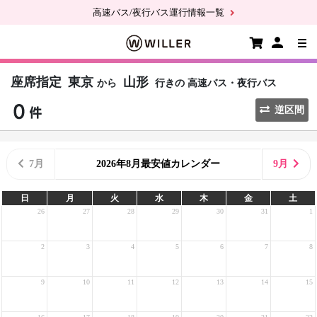
高速バス/夜行バス運行情報一覧
座席指定
東京
山形
から
行きの
高速バス・夜行バス
逆区間
7月
2026年8月最安値カレンダー
9月
日
月
火
水
木
金
土
26
27
28
29
30
31
1
2
3
4
5
6
7
8
9
10
11
12
13
14
15