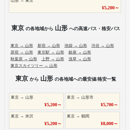
山形
→
東京
¥
5,200
～
東京
山形
の各地域から
への高速バス・格安バス
東京
→
山形
新宿
→
山形
池袋
→
山形
渋谷
→
山形
原宿
→
山形
東京駅
→
山形
銀座
→
山形
秋葉原
→
山形
上野
→
山形
浅草
→
山形
東京スカイツリー
→
山形
東京
山形
から
の各地域への最安値/格安一覧
東京
→
山形
東京
→
山形市
¥
5,200
～
¥
5,700
～
東京
→
米沢
東京
→
鶴岡
¥
5,200
～
¥
8,000
～