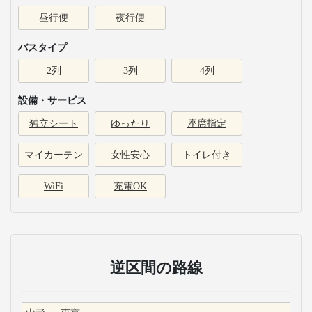
昼行便
夜行便
バスタイプ
2列
3列
4列
設備・サービス
独立シート
ゆったり
座席指定
マイカーテン
女性安心
トイレ付き
WiFi
充電OK
逆区間の路線