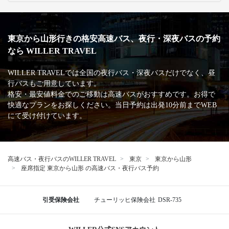
東京から山形行きの格安高速バス、夜行・深夜バスの予約
なら WILLER TRAVEL
WILLER TRAVELでは全国の夜行バス・深夜バスだけでなく、昼
行バスもご用意しています。
格安・最安値料金でのご移動は高速バスがおすすめです。お得で
快適なプランをお探しください。当日予約は出発10分前までWEB
にて受け付けています。
高速バス・夜行バスのWILLER TRAVEL
東京
東京から山形
座席指定 東京から山形 の高速バス・夜行バス予約
引受保険会社
チューリッヒ保険会社
DSR-735