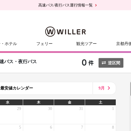
高速バス/夜行バス運行情報一覧
ー・ホテル
フェリー
観光ツアー
京都丹
速バス・夜行バス
逆区間
8月最安値カレンダー
9月
水
木
金
土
29
30
31
1
5
6
7
8