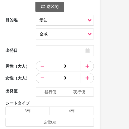
逆区間
目的地
出発日
男性（大人）
女性（大人）
出発便
昼行便
夜行便
シートタイプ
3列
4列
充電OK