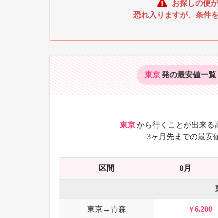
お探しの便が
恐れ入りますが、条件
東京
発の最安値
一覧
東京
から
行くことが出来る
3ヶ月先までの最安
区間
8月
東京→青森
6,200