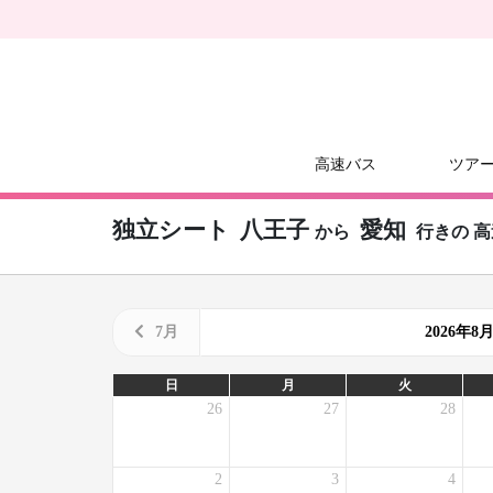
高速バス
ツア
独立シート
八王子
愛知
から
行きの
高
7月
2026年
日
月
火
26
27
28
2
3
4