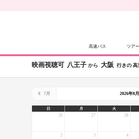
高速バス
ツア
映画視聴可
八王子
大阪
から
行きの
高
7月
2026年
日
月
火
26
27
28
2
3
4