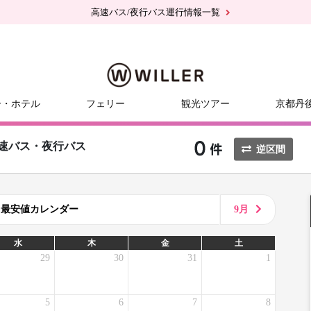
高速バス/夜行バス運行情報一覧
ー・ホテル
フェリー
観光ツアー
京都丹
速バス・夜行バス
逆区間
8月最安値カレンダー
9月
水
木
金
土
29
30
31
1
5
6
7
8