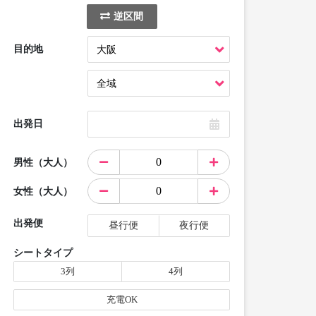
逆区間
目的地
出発日
男性（大人）
女性（大人）
出発便
昼行便
夜行便
シートタイプ
3列
4列
充電OK