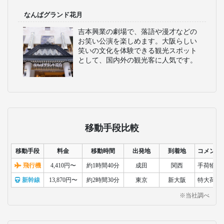
なんばグランド花月
吉本興業の劇場で、落語や漫才などの
お笑い公演を楽しめます。大阪らしい
笑いの文化を体験できる観光スポット
として、国内外の観光客に人気です。
移動手段比較
移動手段
料金
移動時間
出発地
到着地
コメント
飛行機
4,410円〜
約1時間40分
成田
関西
手荷物検
新幹線
13,870円〜
約2時間30分
東京
新大阪
特大荷物
※当社調べ