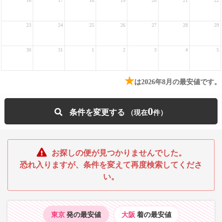
16
17
18
19
20
21
22
23
24
25
26
27
28
29
30
31
1
2
3
4
5
★
は2026年8月の最安値です。
0
条件を変更する
お探しの便が見つかりませんでした。
恐れ入りますが、条件を変えて再度検索してくださ
い。
東京
発の最安値
大阪
着の最安値