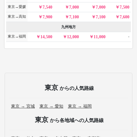
東京→愛媛
7,540
7,000
7,000
7,500
東京→高知
7,900
7,100
7,100
7,600
九州地方
東京→福岡
-
14,500
12,000
11,000
東京
からの人気路線
東京 → 宮城
東京 → 愛知
東京 → 福岡
東京
から各地域への人気路線