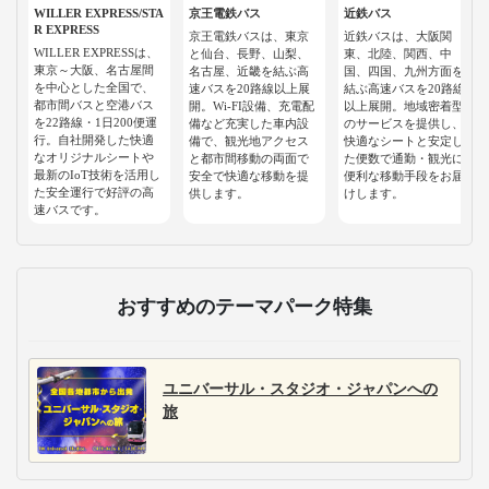
WILLER EXPRESS/STA
京王電鉄バス
近鉄バス
R EXPRESS
京王電鉄バスは、東京
近鉄バスは、大阪関
WILLER EXPRESSは、
と仙台、長野、山梨、
東、北陸、関西、中
東京～大阪、名古屋間
名古屋、近畿を結ぶ高
国、四国、九州方面を
を中心とした全国で、
速バスを20路線以上展
結ぶ高速バスを20路線
都市間バスと空港バス
開。Wi-FI設備、充電配
以上展開。地域密着型
を22路線・1日200便運
備など充実した車内設
のサービスを提供し、
行。自社開発した快適
備で、観光地アクセス
快適なシートと安定し
なオリジナルシートや
と都市間移動の両面で
た便数で通勤・観光に
最新のIoT技術を活用し
安全で快適な移動を提
便利な移動手段をお届
た安全運行で好評の高
供します。
けします。
速バスです。
おすすめのテーマパーク特集
ユニバーサル・スタジオ・ジャパンへの
旅