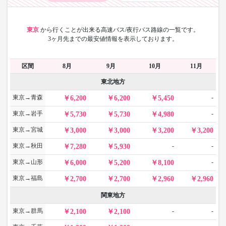
東京
から
行くことが出来る高速バス/夜行バス路線の一覧です。
3ヶ月先までの最安値情報を表示しております。
区間
8月
9月
10月
11月
東北地方
東京→青森
-
6,200
6,200
5,450
東京→岩手
-
5,730
5,730
4,980
東京→宮城
3,000
3,000
3,200
3,200
東京→秋田
-
-
7,280
5,930
東京→山形
-
6,000
5,200
8,100
東京→福島
2,700
2,700
2,960
2,960
関東地方
東京→群馬
-
-
2,100
2,100