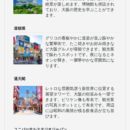
絶景が楽しめます。博物館も併設され
ており、大阪の歴史を学ぶことができ
ます。
道頓堀
グリコの看板やかに道楽が並ぶ賑やか
な繁華街で、たこ焼きやお好み焼きな
ど大阪グルメが堪能できます。観光客
で賑わうスポットです。夜になるとネ
オンが輝き、一層華やかな雰囲気にな
ります。
通天閣
レトロな雰囲気漂う新世界に位置する
展望タワーで、大阪の街並みを一望で
きます。ビリケン像も有名で、観光客
の写真スポットとして有名です。周辺
には昭和の風情が残る飲食店が立ち並
びます。
ユニバーサルスタジオジャパン