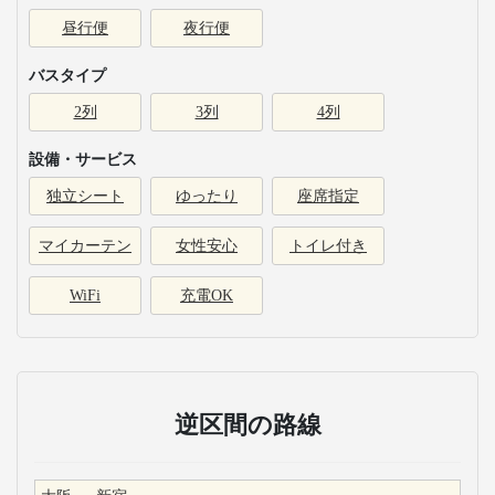
昼行便
夜行便
バスタイプ
2列
3列
4列
設備・サービス
独立シート
ゆったり
座席指定
マイカーテン
女性安心
トイレ付き
WiFi
充電OK
逆区間の路線