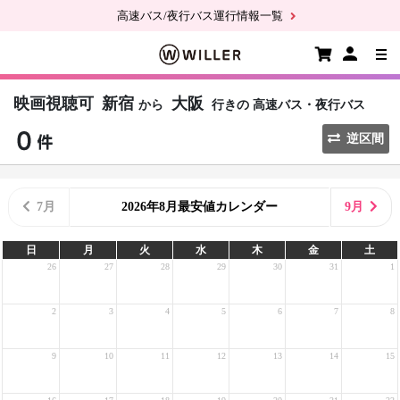
高速バス/夜行バス運行情報一覧
映画視聴可
新宿
大阪
から
行きの
高速バス・夜行バス
逆区間
7月
2026年8月最安値カレンダー
9月
日
月
火
水
木
金
土
26
27
28
29
30
31
1
2
3
4
5
6
7
8
9
10
11
12
13
14
15