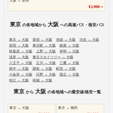
大阪
→
新宿
¥
3,900
～
東京
大阪
の各地域から
への高速バス・格安バス
東京
→
大阪
新宿
→
大阪
池袋
→
大阪
渋谷
→
大阪
原宿
→
大阪
東京駅
→
大阪
銀座
→
大阪
秋葉原
→
大阪
上野
→
大阪
有明
→
大阪
浅草
→
大阪
東京スカイツリー
→
大阪
八王子
→
大阪
立川
→
大阪
三鷹
→
大阪
府中
→
大阪
調布
→
大阪
町田
→
大阪
小金井
→
大阪
日野
→
大阪
国立
→
大阪
狛江
→
大阪
稲城
→
大阪
東京
大阪
から
の各地域への最安値/格安一覧
東京
→
大阪
東京
→
梅田