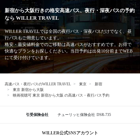
新宿から大阪行きの格安高速バス、夜行・深夜バスの予約
なら WILLER TRAVEL
WILLER TRAVELでは全国の夜行バス・深夜バスだけでなく、昼
行バスもご用意しています。
格安・最安値料金でのご移動は高速バスがおすすめです。お得で
快適なプランをお探しください。当日予約は出発10分前までWEB
にて受け付けています。
高速バス・夜行バスのWILLER TRAVEL
東京
新宿
東京 新宿から大阪
映画視聴可 東京 新宿から大阪 の高速バス・夜行バス予約
引受保険会社
チューリッヒ保険会社
DSR-735
WILLER公式SNSアカウント