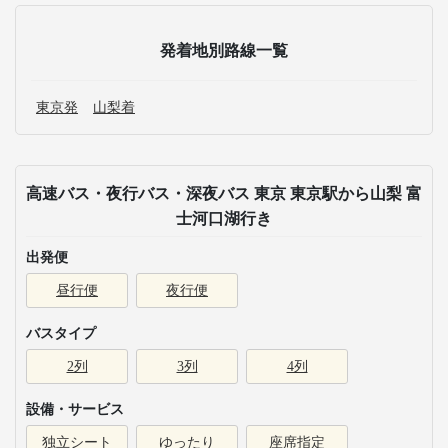
発着地別路線一覧
東京発
山梨着
高速バス・夜行バス・深夜バス 東京 東京駅から山梨 富
士河口湖行き
出発便
昼行便
夜行便
バスタイプ
2列
3列
4列
設備・サービス
独立シート
ゆったり
座席指定