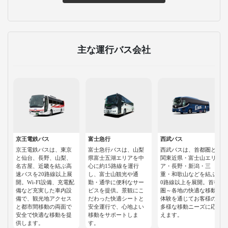
主な運行バス会社
京王電鉄バス
富士急行
西武バス
京王電鉄バスは、東京
富士急行バスは、山梨
西武バスは、首都圏と
と仙台、長野、山梨、
県富士五湖エリアを中
関東近県・富士山エリ
名古屋、近畿を結ぶ高
心に約15路線を運行
ア・長野・新潟・三
速バスを20路線以上展
し、富士山観光や通
重・和歌山などを結ぶ1
開。Wi-FI設備、充電配
勤・通学に便利なサー
0路線以上を展開。首都
備など充実した車内設
ビスを提供。景観にこ
圏～各地の快適な移動
備で、観光地アクセス
だわった快適シートと
体験を通じてお客様の
と都市間移動の両面で
安全運行で、心地よい
多様な移動ニーズに応
安全で快適な移動を提
移動をサポートしま
えます。
供します。
す。