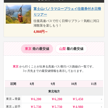
富士山パノラマロープウェイ往復券付き日帰
りツアー
往復高速バスで行く日帰りプラン！気軽に河口
湖散策を楽しもう！
4,860
円～
東京
発の最安値
山梨
着の最安値
東京
から
行くことが出来る高速バス/夜行バス路線の一覧です。
3ヶ月先までの最安値情報を表示しております。
区間
8月
9月
10月
11月
東北地方
東京→青森
-
6,200
6,200
5,450
東京→岩手
-
5,730
5,730
4,980