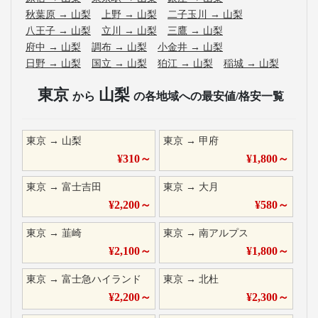
秋葉原
→
山梨
上野
→
山梨
二子玉川
→
山梨
八王子
→
山梨
立川
→
山梨
三鷹
→
山梨
府中
→
山梨
調布
→
山梨
小金井
→
山梨
日野
→
山梨
国立
→
山梨
狛江
→
山梨
稲城
→
山梨
東京
山梨
から
の各地域への最安値/格安一覧
東京
→
山梨
東京
→
甲府
¥
310
～
¥
1,800
～
東京
→
富士吉田
東京
→
大月
¥
2,200
～
¥
580
～
東京
→
韮崎
東京
→
南アルプス
¥
2,100
～
¥
1,800
～
東京
→
富士急ハイランド
東京
→
北杜
¥
2,200
～
¥
2,300
～