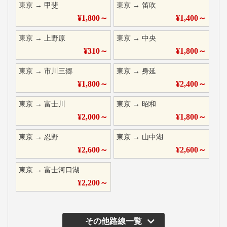
東京
→
甲斐
東京
→
笛吹
¥
1,800
～
¥
1,400
～
東京
→
上野原
東京
→
中央
¥
310
～
¥
1,800
～
東京
→
市川三郷
東京
→
身延
¥
1,800
～
¥
2,400
～
東京
→
富士川
東京
→
昭和
¥
2,000
～
¥
1,800
～
東京
→
忍野
東京
→
山中湖
¥
2,600
～
¥
2,600
～
東京
→
富士河口湖
¥
2,200
～
その他路線一覧