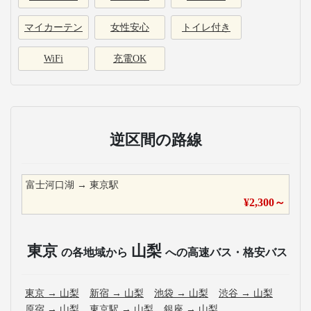
マイカーテン
女性安心
トイレ付き
WiFi
充電OK
逆区間の路線
富士河口湖
→
東京駅
¥
2,300
～
東京
山梨
の各地域から
への高速バス・格安バス
東京
→
山梨
新宿
→
山梨
池袋
→
山梨
渋谷
→
山梨
原宿
→
山梨
東京駅
→
山梨
銀座
→
山梨