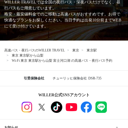
WILLER TRAVELでは全国の夜行バス・深夜バスだけでなく、昼
行バスもご用意しています。
格安・最安値料金でのご移動は高速バスがおすすめです。お得で
快適なプランをお探しください。当日予約は出発10分前までWEB
にて受け付けています。
高速バス・夜行バスのWILLER TRAVEL
東京
東京駅
東京 東京駅から山梨
Wi-Fi 東京 東京駅から山梨 富士河口湖 の高速バス・夜行バス予約
引受保険会社
チューリッヒ保険会社
DSR-735
WILLER公式SNSアカウント
お知らせ