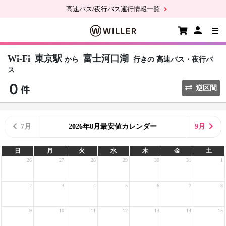
高速バス/夜行バス運行情報一覧
Wi-Fi
東京駅
富士河口湖
から
行きの
高速バス・夜行バ
ス
逆区間
7月
2026年8月最安値カレンダー
9月
日
月
火
水
木
金
土
26
27
28
29
30
31
1
2
3
4
5
6
7
8
9
10
11
12
13
14
15