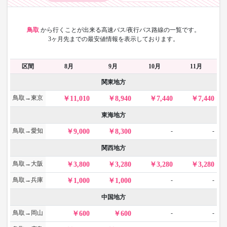
鳥取
から
行くことが出来る高速バス/夜行バス路線の一覧です。
3ヶ月先までの最安値情報を表示しております。
区間
8月
9月
10月
11月
関東地方
鳥取→東京
11,010
8,940
7,440
7,440
東海地方
鳥取→愛知
-
-
9,000
8,300
関西地方
鳥取→大阪
3,800
3,280
3,280
3,280
鳥取→兵庫
-
-
1,000
1,000
中国地方
鳥取→岡山
-
-
600
600