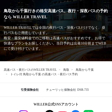
鳥取から千葉行きの格安高速バス、夜行・深夜バスの予約
なら WILLER TRAVEL
WILLER TRAVELでは全国の夜行バス・深夜バスだけでなく、昼
行バスもご用意しています。
格安・最安値料金でのご移動は高速バスがおすすめです。お得で
快適なプランをお探しください。当日予約は出発10分前までWEB
にて受け付けています。
高速バス・夜行バスのWILLER TRAVEL
鳥取
鳥取から千葉
トイレ付 鳥取から千葉 の高速バス・夜行バス予約
引受保険会社
チューリッヒ保険会社
DSR-735
WILLER公式SNSアカウント