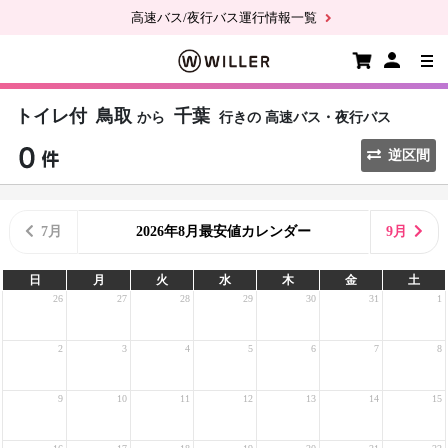
高速バス/夜行バス運行情報一覧
トイレ付
鳥取
千葉
から
行きの
高速バス・夜行バス
逆区間
7月
2026年8月最安値カレンダー
9月
日
月
火
水
木
金
土
26
27
28
29
30
31
1
2
3
4
5
6
7
8
9
10
11
12
13
14
15