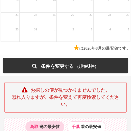
16
17
18
19
20
21
22
23
24
25
26
27
28
29
30
31
1
2
3
4
5
★
は2026年8月の最安値です。
0
条件を変更する
お探しの便が見つかりませんでした。
恐れ入りますが、条件を変えて再度検索してくださ
い。
鳥取
発の最安値
千葉
着の最安値