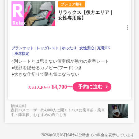
プレミア割引
リラックス【後方エリア｜
女性専用席】
ブランケット
レッグレスト
ゆったり
女性安心
充電OK
座席指定
4列シートとは思えない個室感が魅力の定番シート
●寝顔を隠せるカノピー(フード)つき
●大きな仕切りで隣も気にならない
¥4,700〜
予約に進む
大人
夜行バスユーザー約4,000人に聞く！バスに乗車前・乗車
中・降車後、おすすめの過ごし方
2026年08月08日04時42分
時点での料金を表示しています