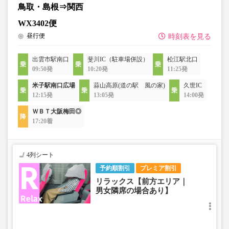
鳥取・島根⇒関西
WX3402便
昼行便
時刻表を見る
出雲市駅南口
斐川IC（駐車場併設）
松江駅北口
09:50発
10:20発
11:25発
米子駅南口広場
蒜山高原(道の駅 風の家)
久世IC
12:15発
13:05発
14:00発
ＷＢＴ大阪梅田◎
17:20着
4列シート
予約順割引
プレミア割引
リラックス【前方エリア｜
男女隣席の場合あり】