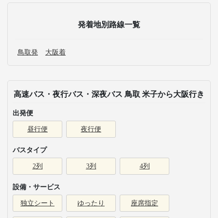
発着地別路線一覧
鳥取発
大阪着
高速バス・夜行バス・深夜バス 鳥取 米子から大阪行き
出発便
昼行便
夜行便
バスタイプ
2列
3列
4列
設備・サービス
独立シート
ゆったり
座席指定