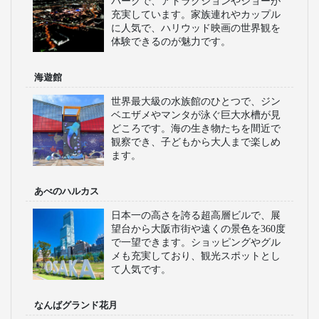
パークで、アトラクションやショーが
充実しています。家族連れやカップル
に人気で、ハリウッド映画の世界観を
体験できるのが魅力です。
海遊館
世界最大級の水族館のひとつで、ジン
ベエザメやマンタが泳ぐ巨大水槽が見
どころです。海の生き物たちを間近で
観察でき、子どもから大人まで楽しめ
ます。
あべのハルカス
日本一の高さを誇る超高層ビルで、展
望台から大阪市街や遠くの景色を360度
で一望できます。ショッピングやグル
メも充実しており、観光スポットとし
て人気です。
なんばグランド花月