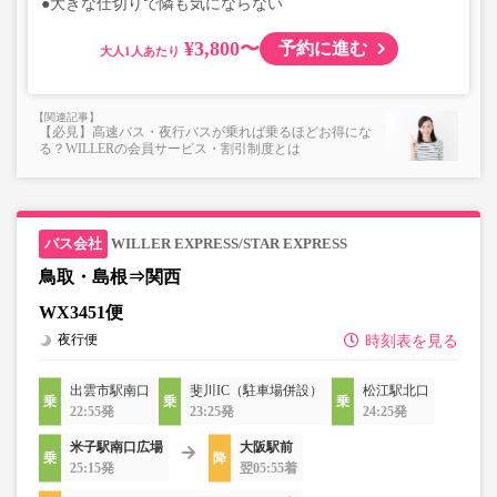
●大きな仕切りで隣も気にならない
¥3,800〜
予約に進む
大人
【必見】高速バス・夜行バスが乗れば乗るほどお得にな
る？WILLERの会員サービス・割引制度とは
WILLER EXPRESS/STAR EXPRESS
鳥取・島根⇒関西
WX3451便
夜行便
時刻表を見る
出雲市駅南口
斐川IC（駐車場併設）
松江駅北口
22:55発
23:25発
24:25発
米子駅南口広場
大阪駅前
25:15発
翌05:55着