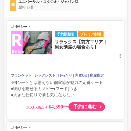
ユニバーサル・スタジオ・ジャパン◎
翌06:25着
4列シート
予約順割引
プレミア割引
リラックス【前方エリア｜
男女隣席の場合あり】
ブランケット
レッグレスト
ゆったり
充電OK
座席指定
4列シートとは思えない個室感が魅力の定番シート
●寝顔を隠せるカノピー(フード)つき
●大きな仕切りで隣も気にならない
¥4,390〜
予約に進む
大人
4列シート