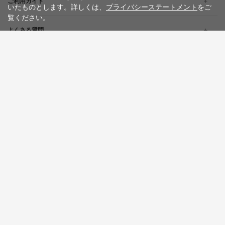
ご利用ガイド
いたものとします。詳しくは、
プライバシーステートメント
をご
覧ください。
よくある質問
企業情報
採用情報
旅行条件書
標識・約款
プライバシーステートメント
特定商取引法に基づく表記
サイトマップ
お問い合わせ
広告掲載について
カスタマーハラスメントポリシー
English
한글
繁體中文
简体中文
Tiếng việt
WILLER Group
WILLER EXPRESS
京都丹後鉄道
WILLER ACROSS
Copyright © WILLER MARKETING CORPORATION All Rights Reserved.