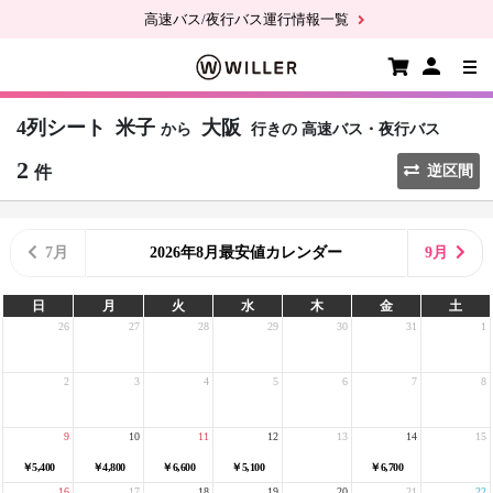
高速バス/夜行バス運行情報一覧
4列シート
米子
大阪
から
行きの
高速バス・夜行バス
2
件
逆区間
7月
2026年8月最安値カレンダー
9月
日
月
火
水
木
金
土
26
27
28
29
30
31
1
2
3
4
5
6
7
8
9
10
11
12
13
14
15
￥5,400
￥4,800
￥6,600
￥5,100
￥6,700
16
17
18
19
20
21
22