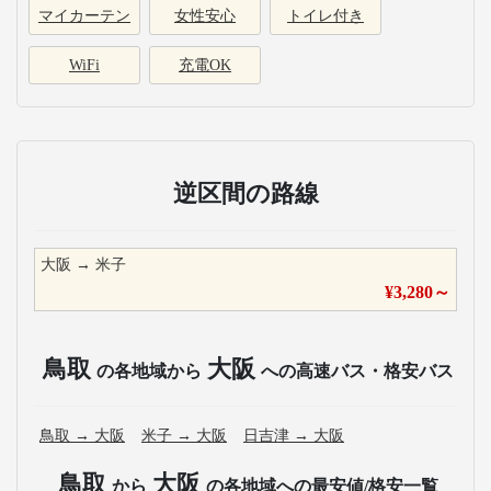
マイカーテン
女性安心
トイレ付き
WiFi
充電OK
逆区間の路線
大阪
→
米子
¥
3,280
～
鳥取
大阪
の各地域から
への高速バス・格安バス
鳥取
→
大阪
米子
→
大阪
日吉津
→
大阪
鳥取
大阪
から
の各地域への最安値/格安一覧