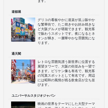
ます。
道頓堀
グリコの看板やかに道楽が並ぶ賑やか
な繁華街で、たこ焼きやお好み焼きな
ど大阪グルメが堪能できます。観光客
で賑わうスポットです。夜になるとネ
オンが輝き、一層華やかな雰囲気にな
ります。
通天閣
レトロな雰囲気漂う新世界に位置する
展望タワーで、大阪の街並みを一望で
きます。ビリケン像も有名で、観光客
の写真スポットとして有名です。周辺
には昭和の風情が残る飲食店が立ち並
びます。
ユニバーサルスタジオジャパン
映画の世界をテーマにした大型テーマ