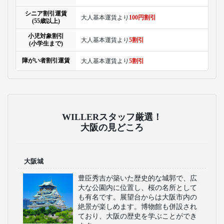
シニア割引運賃
大人基本運賃より
100円割引
(55歳以上)
小児対象割引
大人基本運賃より
5割引
(小学生まで)
障がい者割引運賃
大人基本運賃より
5割引
WILLERスタッフ厳選！
大阪の見どころ
大阪城
豊臣秀吉が築いた歴史的な城郭で、広
大な公園内に位置し、桜の名所として
も有名です。展望台からは大阪市内の
絶景が楽しめます。博物館も併設され
ており、大阪の歴史を学ぶことができ