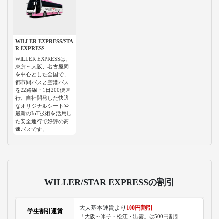
WILLER EXPRESS/STA
R EXPRESS
WILLER EXPRESSは、
東京～大阪、名古屋間
を中心とした全国で、
都市間バスと空港バス
を22路線・1日200便運
行。自社開発した快適
なオリジナルシートや
最新のIoT技術を活用し
た安全運行で好評の高
速バスです。
WILLER/STAR EXPRESSの割引
大人基本運賃より
100円割引
学生割引運賃
「大阪～米子・松江・出雲」は500円割引