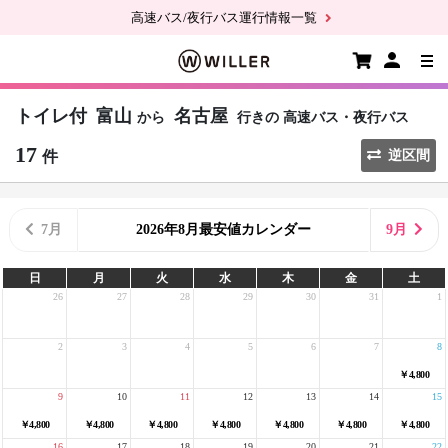
高速バス/夜行バス運行情報一覧
トイレ付
富山
名古屋
から
行きの
高速バス・夜行バス
17
件
逆区間
7月
2026年8月最安値カレンダー
9月
日
月
火
水
木
金
土
26
27
28
29
30
31
1
2
3
4
5
6
7
8
￥4,800
9
10
11
12
13
14
15
￥4,800
￥4,800
￥4,800
￥4,800
￥4,800
￥4,800
￥4,800
16
17
18
19
20
21
22