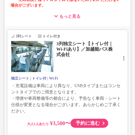
場合がございます。
もっと見る
・ゆったり過ごせる3列独立シート車両での運行
・長時間移動でも安心なトイレ付
・移動時間を快適に過ごせるWi-Fi付
3列シート
トイレ付き
3列独立シート【トイレ付｜
Wi-Fiあり】／加越能バス株
式会社
独立シート
トイレ付
Wi-Fi
・充電設備は車両により異なり、USBタイプまたはコンセ
ントタイプでのご用意となります。
・増便や車両整備等の都合により、予告なく車両・シート
仕様が変更となる場合がございます。あらかじめご了承く
ださい。
¥3,500〜
予約に進む
大人