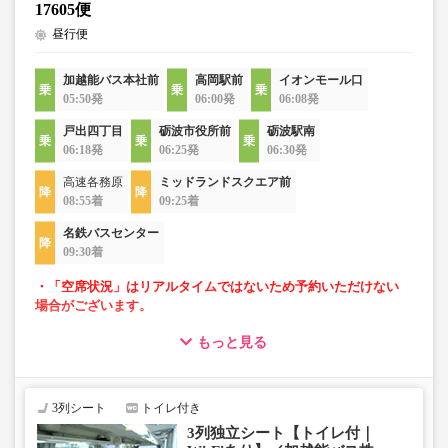
17605便
昼行便
加越能バス本社前
高岡駅前
イオンモール口
05:50発
06:00発
06:08発
戸出四丁目
砺波市役所前
砺波駅南
06:18発
06:25発
06:30発
高速各務原
ミッドランドスクエア前
08:55着
09:25着
名鉄バスセンター
09:30着
・「空席状況」はリアルタイムではないため予約いただけない
場合がございます。
もっと見る
・ゆったり過ごせる3列独立シート車両での運行
・長時間移動でも安心なトイレ付
・移動時間を快適に過ごせるWi-Fi付
3列シート
トイレ付き
3列独立シート【トイレ付｜