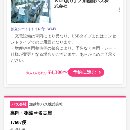
Wi-Fiあり】／加越能バス株
式会社
独立シート
トイレ付
Wi-Fi
・充電設備は車両により異なり、USBタイプまたはコンセ
ントタイプでのご用意となります。
・増便や車両整備等の都合により、予告なく車両・シート
仕様が変更となる場合がございます。あらかじめご了承く
ださい。
¥4,300〜
予約に進む
大人
加越能バス株式会社
高岡・砺波⇒名古屋
17607便
昼行便