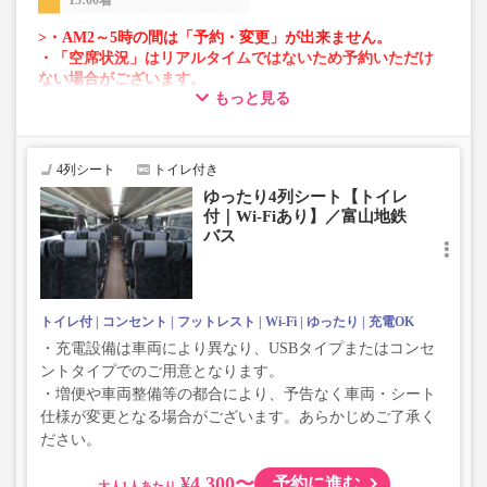
15:00着
>・AM2～5時の間は「予約・変更」が出来ません。
・「空席状況」はリアルタイムではないため予約いただけ
ない場合がございます。
もっと見る
・車両は予告なく変更となる場合がございます。これに伴
い、座席やシート設備が変更となる場合がございますの
で、あらかじめご了承ください。
4列シート
トイレ付き
ゆったり4列シート【トイレ
付｜Wi-Fiあり】／富山地鉄
バス
トイレ付
コンセント
フットレスト
Wi-Fi
ゆったり
充電OK
・充電設備は車両により異なり、USBタイプまたはコンセ
ントタイプでのご用意となります。
・増便や車両整備等の都合により、予告なく車両・シート
仕様が変更となる場合がございます。あらかじめご了承く
ださい。
¥4,300〜
予約に進む
大人