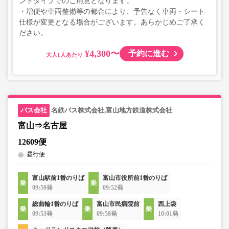
ントタイプでのご用意となります。
・増便や車両整備等の都合により、予告なく車両・シート
仕様が変更となる場合がございます。あらかじめご了承く
ださい。
¥4,300〜
予約に進む
大人
名鉄バス株式会社,富山地方鉄道株式会社
富山⇒名古屋
12609便
昼行便
富山駅前1番のりば
富山市役所前1番のりば
09:50発
09:52発
総曲輪1番のりば
富山市民病院前
西上袋
09:53発
09:58発
10:01発