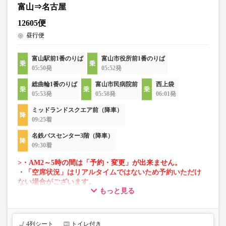
富山⇒名古屋
12605便
昼行便
富山駅前1番のりば
富山市役所前1番のりば
05:50発
05:52発
総曲輪1番のりば
富山市民病院前
西上袋
05:53発
05:58発
06:01発
ミッドランドスクエア前（降車）
09:25着
名鉄バスセンター3階（降車）
09:30着
>・AM2～5時の間は「予約・変更」が出来ません。
・「空席状況」はリアルタイムではないため予約いただけ
ない場合がございます。
もっと見る
・車両は予告なく変更となる場合がございます。これに伴
い、座席やシート設備が変更となる場合がございますの
で、あらかじめご了承ください。
4列シート
トイレ付き