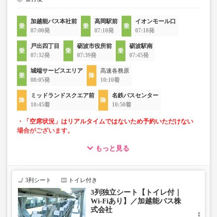
加越能バス本社前
高岡駅前
イオンモール口
07:00発
07:10発
07:18発
戸出四丁目
砺波市役所前
砺波駅南
07:32発
07:39発
07:45発
城端サービスエリア
高速各務原
08:05発
10:10着
ミッドランドスクエア前
名鉄バスセンター
10:45着
10:50着
・「空席状況」はリアルタイムではないため予約いただけない
場合がございます。
もっと見る
・ゆったり過ごせる3列独立シート車両での運行
・長時間移動でも安心なトイレ付
・移動時間を快適に過ごせるWi-Fi付
3列シート
トイレ付き
3列独立シート【トイレ付｜
Wi-Fiあり】／加越能バス株
式会社