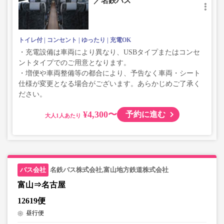
／名鉄バス
トイレ付
コンセント
ゆったり
充電OK
・充電設備は車両により異なり、USBタイプまたはコンセ
ントタイプでのご用意となります。
・増便や車両整備等の都合により、予告なく車両・シート
仕様が変更となる場合がございます。あらかじめご了承く
ださい。
¥4,300〜
予約に進む
大人
名鉄バス株式会社,富山地方鉄道株式会社
富山⇒名古屋
12619便
昼行便