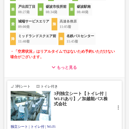
戸出四丁目
砺波市役所前
砺波駅南
08:27発
08:34発
08:40発
城端サービスエリア
高速各務原
09:00発
11:05着
ミッドランドスクエア前
名鉄バスセンター
11:40着
11:45着
・「空席状況」はリアルタイムではないため予約いただけない
場合がございます。
もっと見る
・ゆったり過ごせる3列独立シート車両での運行
・長時間移動でも安心なトイレ付
・移動時間を快適に過ごせるWi-Fi付
3列シート
トイレ付き
3列独立シート【トイレ付｜
Wi-Fiあり】／加越能バス株
式会社
独立シート
トイレ付
Wi-Fi