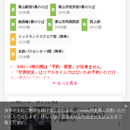
富山駅前1番のりば
富山市役所前1番のりば
19:00発
19:02発
総曲輪1番のりば
富山市民病院前
西上袋
19:03発
19:08発
19:11発
ミッドランドスクエア前（降車）
22:35着
名鉄バスセンター3階（降車）
22:40着
>・AM2～5時の間は「予約・変更」が出来ません。
・「空席状況」はリアルタイムではないため予約いただけ
ない場合がございます。
もっと見る
・車両は予告なく変更となる場合がございます。これに伴
い、座席やシート設備が変更となる場合がございますの
で、あらかじめご了承ください。
4列シート
トイレ付き
×
ゆったり4列シート【トイレ
当サイトのご利用を続けることにより、Cookieの使用に同意いただ
付｜充電OK｜Wi-Fiあり】
いたものとします。詳しくは、
プライバシーステートメント
をご
／名鉄バス
覧ください。