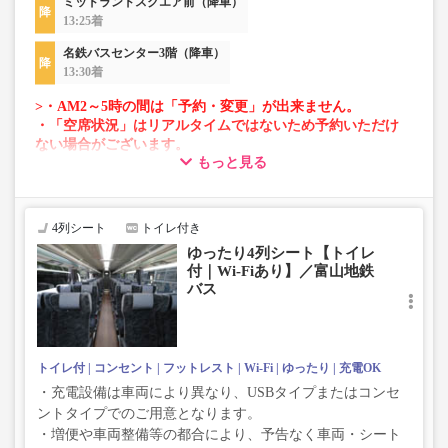
ミッドランドスクエア前（降車）
13:25着
名鉄バスセンター3階（降車）
13:30着
>・AM2～5時の間は「予約・変更」が出来ません。
・「空席状況」はリアルタイムではないため予約いただけ
ない場合がございます。
もっと見る
・車両は予告なく変更となる場合がございます。これに伴
い、座席やシート設備が変更となる場合がございますの
で、あらかじめご了承ください。
4列シート
トイレ付き
ゆったり4列シート【トイレ
付｜Wi-Fiあり】／富山地鉄
バス
トイレ付
コンセント
フットレスト
Wi-Fi
ゆったり
充電OK
・充電設備は車両により異なり、USBタイプまたはコンセ
ントタイプでのご用意となります。
・増便や車両整備等の都合により、予告なく車両・シート