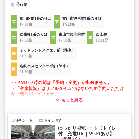
昼行便
富山駅前1番のりば
富山市役所前1番のりば
17:50発
17:52発
総曲輪1番のりば
富山市民病院前
西上袋
17:53発
17:58発
18:01発
ミッドランドスクエア前（降車）
21:25着
名鉄バスセンター3階（降車）
21:30着
>・AM2～5時の間は「予約・変更」が出来ません。
・「空席状況」はリアルタイムではないため予約いただけ
ない場合がございます。
もっと見る
・車両は予告なく変更となる場合がございます。これに伴
い、座席やシート設備が変更となる場合がございますの
で、あらかじめご了承ください。
4列シート
トイレ付き
ゆったり4列シート【トイレ
付｜充電OK｜Wi-Fiあり】