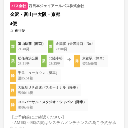
西日本ジェイアールバス株式会社
金沢・富山⇒大阪・京都
4便
夜行便
富山駅前（南口）
金沢駅（金沢港口）No.4
21:40発
23:00発
松任海浜公園
北陸小松
京都駅（降車）
23:21発
23:35発
翌05:00着
千里ニュータウン（降車）
翌05:51着
大阪駅ＪＲ高速バスターミナル（降車）
翌06:14着
ユニバーサル・スタジオ・ジャパン（降車）
翌06:49着
【ご予約前にご確認ください】
・AM1時～5時の間はシステムメンテナンスの為ご予約が承