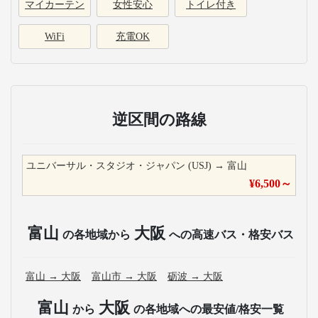
マイカーテン
女性安心
トイレ付き
WiFi
充電OK
逆区間の路線
ユニバーサル・スタジオ・ジャパン (USJ)
→
富山
¥
6,500
～
富山
大阪
の各地域から
への高速バス・格安バス
富山
→
大阪
富山市
→
大阪
砺波
→
大阪
富山
大阪
から
の各地域への最安値/格安一覧