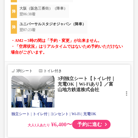
大阪（阪急三番街）（降車）
翌06:38着
ユニバーサルスタジオジャパン（降車）
翌07:23着
・AM2～5時の間は「予約・変更」が出来ません。
・「空席状況」はリアルタイムではないため予約いただけない
場合がございます。
3列シート
トイレ付き
3列独立シート【トイレ付｜
充電OK｜Wi-Fiあり】／富
山地方鉄道株式会社
独立シート
トイレ付
コンセント
Wi-Fi
充電OK
¥6,400〜
予約に進む
大人