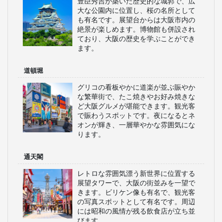
豊臣秀吉が築いた歴史的な城郭で、広
大な公園内に位置し、桜の名所として
も有名です。展望台からは大阪市内の
絶景が楽しめます。博物館も併設され
ており、大阪の歴史を学ぶことができ
ます。
道頓堀
グリコの看板やかに道楽が並ぶ賑やか
な繁華街で、たこ焼きやお好み焼きな
ど大阪グルメが堪能できます。観光客
で賑わうスポットです。夜になるとネ
オンが輝き、一層華やかな雰囲気にな
ります。
通天閣
レトロな雰囲気漂う新世界に位置する
展望タワーで、大阪の街並みを一望で
きます。ビリケン像も有名で、観光客
の写真スポットとして有名です。周辺
には昭和の風情が残る飲食店が立ち並
びます。