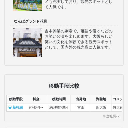
メも充実しており、観光スポットとし
て人気です。
なんばグランド花月
吉本興業の劇場で、落語や漫才などの
お笑い公演を楽しめます。大阪らしい
笑いの文化を体験できる観光スポット
として、国内外の観光客に人気です。
移動手段比較
移動手段
料金
移動時間
出発地
到着地
コメント
新幹線
9,740円〜
約3時間00分
富山
新大阪
特大荷物
※当社調べ