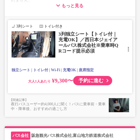
れません。
もっと見る
・在庫の状況はリアルタイムの表示ではございません。
※売り切れの場合でも残数が表示される場合がありま
す。
・販売日・便ごとに随時価格が変動いたします。購入時に
3列シート
トイレ付き
販売価格をご確認の上でご予約をお願いいたします。
3列独立シート【トイレ付｜
・こちらの路線はキャンセル以外の購入後の変更が一切承
充電OK】／西日本ジェイア
れませんので予めご了承ください。
ールバス株式会社※乗車時Q
・シニア・乳幼児料金はございません。
Rコード提示必須
シニアの方は「大人」、乳幼児の方は「幼児」を選択いた
だきご予約にお進みください。
※乳幼児を選択した場合、座席確保はございません。
独立シート
トイレ付
Wi-Fi
充電OK
座席指定
乗車定員遵守のため乗車券をお持ちで無い「乳幼児」の乗
車をお断りする場合があります。
¥9,300〜
予約に進む
大人
・学生料金選択の方は必ず乗車時に「学生証（日本の学校
法人在籍に限る）」をご提示ください。
ご提示頂けない場合は大人料金との差額をお支払い頂く
場合がございます。
夜行バスユーザー約4,000人に聞く！バスに乗車前・乗車
※路線によっては学生料金の設定がございません。「大
中・降車後、おすすめの過ごし方
人」をご選択ください
・最新の運行状況は運行会社HPを御覧ください。
・車両の急遽変更などにより当日運行する車両設備が変更
となる場合がございます。
阪急観光バス株式会社,富山地方鉄道株式会社