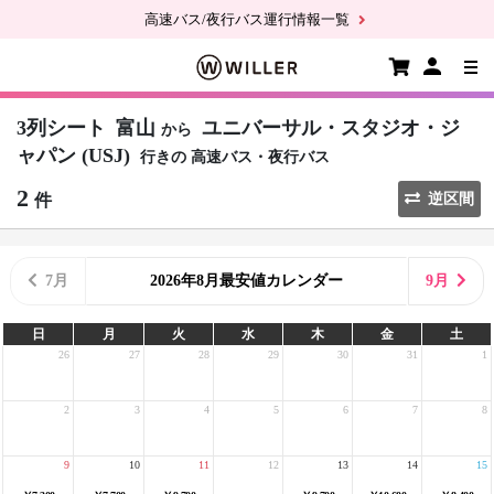
高速バス/夜行バス運行情報一覧
3列シート
富山
ユニバーサル・スタジオ・ジ
から
ャパン (USJ)
行きの
高速バス・夜行バス
2
件
逆区間
7月
2026年8月最安値カレンダー
9月
日
月
火
水
木
金
土
26
27
28
29
30
31
1
2
3
4
5
6
7
8
9
10
11
12
13
14
15