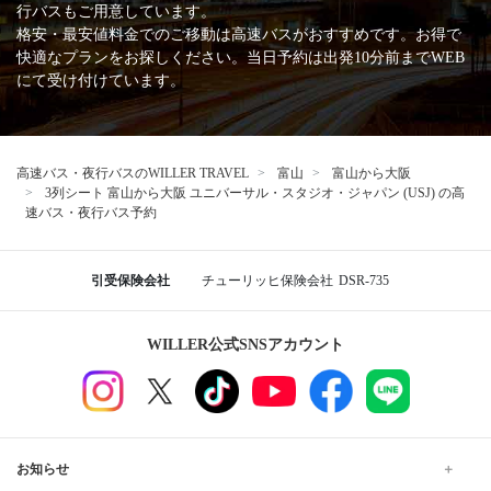
行バスもご用意しています。
格安・最安値料金でのご移動は高速バスがおすすめです。お得で
快適なプランをお探しください。当日予約は出発10分前までWEB
にて受け付けています。
高速バス・夜行バスのWILLER TRAVEL
富山
富山から大阪
3列シート 富山から大阪 ユニバーサル・スタジオ・ジャパン (USJ) の高
速バス・夜行バス予約
引受保険会社
チューリッヒ保険会社
DSR-735
WILLER公式SNSアカウント
お知らせ