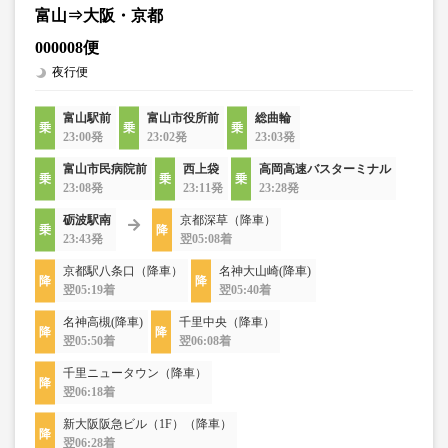
富山⇒大阪・京都
000008便
夜行便
富山駅前
富山市役所前
総曲輪
23:00発
23:02発
23:03発
富山市民病院前
西上袋
高岡高速バスターミナル
23:08発
23:11発
23:28発
砺波駅南
京都深草（降車）
23:43発
翌05:08着
京都駅八条口（降車）
名神大山崎(降車)
翌05:19着
翌05:40着
名神高槻(降車)
千里中央（降車）
翌05:50着
翌06:08着
千里ニュータウン（降車）
翌06:18着
新大阪阪急ビル（1F）（降車）
翌06:28着