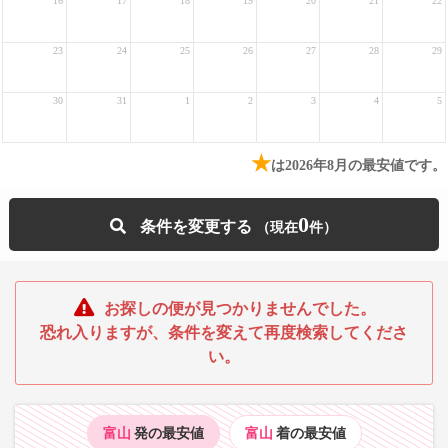
16
17
18
19
20
21
22
23
24
25
26
27
28
29
30
31
1
2
3
4
5
★
は2026年8月の最安値です。
0
条件を変更する
お探しの便が見つかりませんでした。
恐れ入りますが、条件を変えて再度検索してくださ
い。
富山
発の最安値
富山
着の最安値