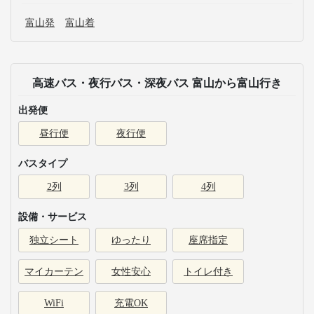
富山発
富山着
高速バス・夜行バス・深夜バス 富山から富山行き
出発便
昼行便
夜行便
バスタイプ
2列
3列
4列
設備・サービス
独立シート
ゆったり
座席指定
マイカーテン
女性安心
トイレ付き
WiFi
充電OK