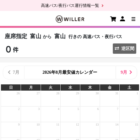
高速バス/夜行バス運行情報一覧
座席指定
富山
富山
から
行きの
高速バス・夜行バス
逆区間
7月
2026年8月最安値カレンダー
9月
日
月
火
水
木
金
土
26
27
28
29
30
31
1
2
3
4
5
6
7
8
9
10
11
12
13
14
15