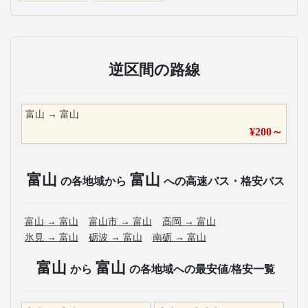
逆区間の路線
富山
→
富山
¥
200
～
富山
富山
の各地域から
への高速バス・格安バス
富山
→
富山
富山市
→
富山
高岡
→
富山
氷見
→
富山
砺波
→
富山
南砺
→
富山
富山
富山
から
の各地域への最安値/格安一覧