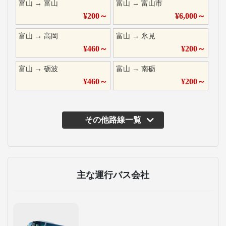
富山
→
富山
富山
→
富山市
¥
200
～
¥
6,000
～
富山
→
高岡
富山
→
氷見
¥
460
～
¥
200
～
富山
→
砺波
富山
→
南砺
¥
460
～
¥
200
～
その他路線一覧
主な運行バス会社