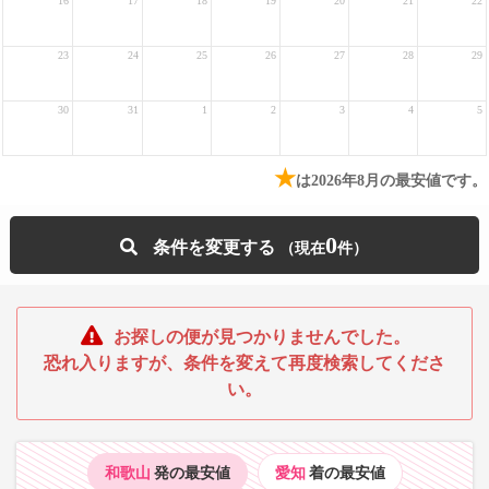
16
17
18
19
20
21
22
23
24
25
26
27
28
29
30
31
1
2
3
4
5
★
は2026年8月の最安値です。
0
条件を変更する
お探しの便が見つかりませんでした。
恐れ入りますが、条件を変えて再度検索してくださ
い。
和歌山
発の最安値
愛知
着の最安値