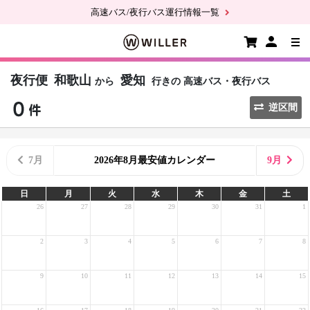
高速バス/夜行バス運行情報一覧
夜行便
和歌山
愛知
から
行きの
高速バス・夜行バス
逆区間
7月
2026年8月最安値カレンダー
9月
日
月
火
水
木
金
土
26
27
28
29
30
31
1
2
3
4
5
6
7
8
9
10
11
12
13
14
15