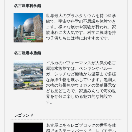
名古屋市科学館
世界最大のプラネタリウムを持つ科学
館で、宇宙や科学の不思議を体験でき
ます。様々な展示や実験が行われ、家
族連れに大人気です。科学に興味を持
つ子供たちには特におすすめです。
名古屋港水族館
イルカのパフォーマンスが人気の名古
屋港水族館では、ペンギンやベルー
ガ、シャチなど極地から温帯まで多様
な海洋生物を展示しています。黒潮大
水槽の熱帯魚やウミガメの繁殖展示な
ども見どころで、家族みんなで海の世
界を存分に楽しめる魅力的な施設で
す。
レゴランド
名古屋にあるレゴブロックの世界を体
感できるテーマパークで、レゴモデル