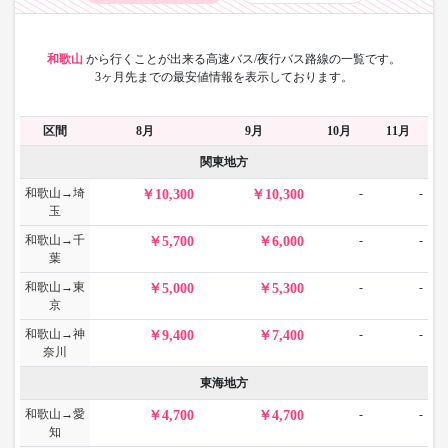
和歌山
から
行くことが出来る高速バス/夜行バス路線の一覧です。
3ヶ月先までの最安値情報を表示しております。
区間
8月
9月
10月
11月
関東地方
和歌山→埼
-
-
10,300
10,300
玉
和歌山→千
-
-
5,700
6,000
葉
和歌山→東
-
-
5,000
5,300
京
和歌山→神
-
-
9,400
7,400
奈川
東海地方
和歌山→愛
-
-
4,700
4,700
知