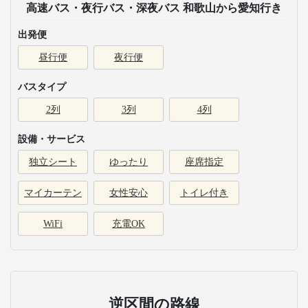
高速バス・夜行バス・深夜バス 和歌山から愛知行き
出発便
昼行便
夜行便
バスタイプ
2列
3列
4列
設備・サービス
独立シート
ゆったり
座席指定
マイカーテン
女性安心
トイレ付き
WiFi
充電OK
逆区間の路線