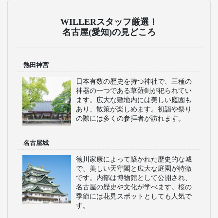
WILLERスタッフ厳選！
名古屋(愛知)の見どころ
熱田神宮
日本有数の歴史を持つ神社で、三種の
神器の一つである草薙剣が祀られてい
ます。広大な敷地内には美しい庭園も
あり、散策が楽しめます。初詣や祭り
の際には多くの参拝者が訪れます。
名古屋城
徳川家康によって築かれた歴史的な城
で、美しい天守閣と広大な庭園が特徴
です。内部は博物館として公開され、
名古屋の歴史や文化が学べます。桜の
季節には花見スポットとしても人気で
す。