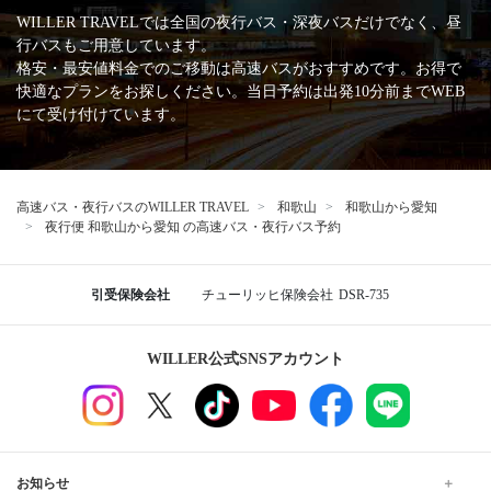
WILLER TRAVELでは全国の夜行バス・深夜バスだけでなく、昼
行バスもご用意しています。
格安・最安値料金でのご移動は高速バスがおすすめです。お得で
快適なプランをお探しください。当日予約は出発10分前までWEB
にて受け付けています。
高速バス・夜行バスのWILLER TRAVEL
和歌山
和歌山から愛知
夜行便 和歌山から愛知 の高速バス・夜行バス予約
引受保険会社
チューリッヒ保険会社
DSR-735
WILLER公式SNSアカウント
お知らせ