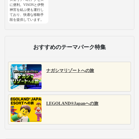
に便利。VISONと伊勢
神宮を結ぶ便も運行し
ており、快適な移動手
段を提供しています。
おすすめのテーマパーク特集
ナガシマリゾートへの旅
LEGOLAND®Japanへの旅