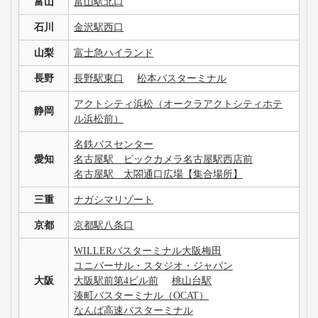
富山
富山駅北口
石川
金沢駅西口
山梨
富士急ハイランド
長野
長野駅東口
松本バスターミナル
アクトシティ浜松（オークラアクトシティホテ
静岡
ル浜松前）
名鉄バスセンター
愛知
名古屋駅 ビックカメラ名古屋駅西店前
名古屋駅 太閤通口広場【集合場所】
三重
ナガシマリゾート
京都
京都駅八条口
WILLERバスターミナル大阪梅田
ユニバーサル・スタジオ・ジャパン
大阪
大阪駅前第4ビル前
桃山台駅
湊町バスターミナル（OCAT）
なんば高速バスターミナル