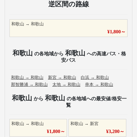
逆区間の路線
和歌山
→
和歌山
¥
1,800
～
和歌山
和歌山
の各地域から
への高速バス・格
安バス
和歌山
→
和歌山
新宮
→
和歌山
白浜
→
和歌山
那智勝浦
→
和歌山
太地
→
和歌山
串本
→
和歌山
和歌山
和歌山
から
の各地域への最安値/格安一
覧
和歌山
→
和歌山
和歌山
→
新宮
¥
1,800
～
¥
3,200
～