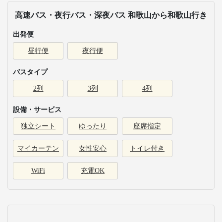
高速バス・夜行バス・深夜バス 和歌山から和歌山行き
出発便
昼行便
夜行便
バスタイプ
2列
3列
4列
設備・サービス
独立シート
ゆったり
座席指定
マイカーテン
女性安心
トイレ付き
WiFi
充電OK