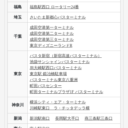
福島
福島駅西口 ロータリー24番
埼玉
さいたま新都心バスターミナル
成田空港第一ターミナル
成田空港第二ターミナル
千葉
成田空港第三ターミナル
東京ディズニーランドR
バスタ新宿（新宿高速バスターミナル）
池袋サンシャインバスターミナル
JR大崎駅西口バスターミナル
東京
東京駅 鍛冶橋駐車場
バスターミナル東京八重洲
町田バスセンター
町田ターミナルプラザ1F バスターミナル
横浜シティ・エア・ターミナル
神奈川
川崎駅東口 ラ・チッタデッラ横
新潟
新潟駅南口
長岡駅大手口
燕三条駅三条口