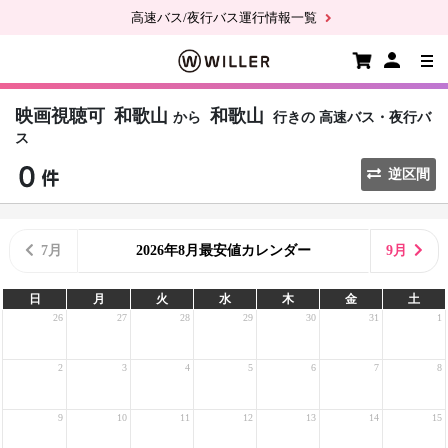
高速バス/夜行バス運行情報一覧
映画視聴可
和歌山
和歌山
から
行きの
高速バス・夜行バ
ス
逆区間
7月
2026年8月最安値カレンダー
9月
日
月
火
水
木
金
土
26
27
28
29
30
31
1
2
3
4
5
6
7
8
9
10
11
12
13
14
15