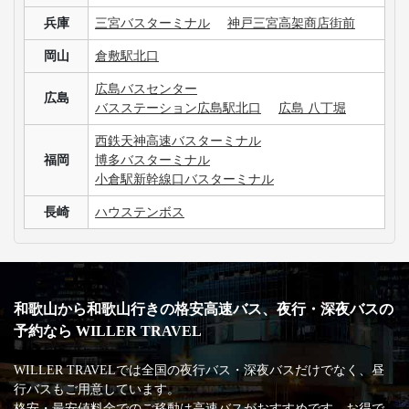
兵庫
三宮バスターミナル
神戸三宮高架商店街前
岡山
倉敷駅北口
広島バスセンター
広島
バスステーション広島駅北口
広島 八丁堀
西鉄天神高速バスターミナル
福岡
博多バスターミナル
小倉駅新幹線口バスターミナル
長崎
ハウステンボス
和歌山から和歌山行きの格安高速バス、夜行・深夜バスの
予約なら WILLER TRAVEL
WILLER TRAVELでは全国の夜行バス・深夜バスだけでなく、昼
行バスもご用意しています。
格安・最安値料金でのご移動は高速バスがおすすめです。お得で