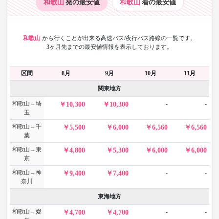
和歌山
発の最安値
和歌山
着の最安値
和歌山
から
行くことが出来る高速バス/夜行バス路線の一覧です。
3ヶ月先までの最安値情報を表示しております。
区間
8月
9月
10月
11月
関東地方
和歌山→埼
-
-
10,300
10,300
玉
和歌山→千
5,500
6,000
6,560
6,560
葉
和歌山→東
4,800
5,300
6,000
6,000
京
和歌山→神
-
-
9,400
7,400
奈川
東海地方
和歌山→愛
-
-
4,700
4,700